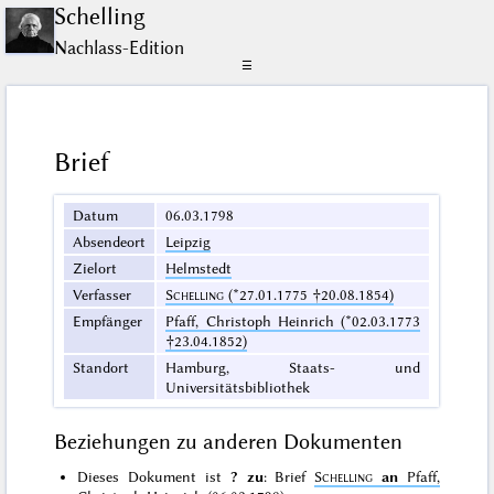
Schelling
Nachlass-Edition
☰
Brief
Datum
06.03.1798
Absendeort
Leipzig
Zielort
Helmstedt
Verfasser
Schelling
(*27.01.1775 †20.08.1854)
Empfänger
Pfaff, Christoph Heinrich (*02.03.1773
†23.04.1852)
Standort
Hamburg, Staats- und
Universitätsbibliothek
Beziehungen zu anderen Dokumenten
Dieses Dokument ist
? zu
: Brief
Schelling
an
Pfaff,