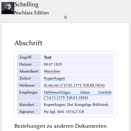
Schelling
Nachlass-Edition
☰
Abschrift
Zugriff
Text
Datum
08.07.1829
Absendeort
München
Zielort
Kopenhagen
Verfasser
Schelling
(*27.01.1775 †20.08.1854)
Empfänger
Oehlenschläger, Adam Gottlob
(*14.11.1779 †20.01.1850)
Standort
Kopenhagen, Det Kongelige Bibliotek
Signatur
Ny kgl. Sml. 1674,2°,V,8
Beziehungen zu anderen Dokumenten