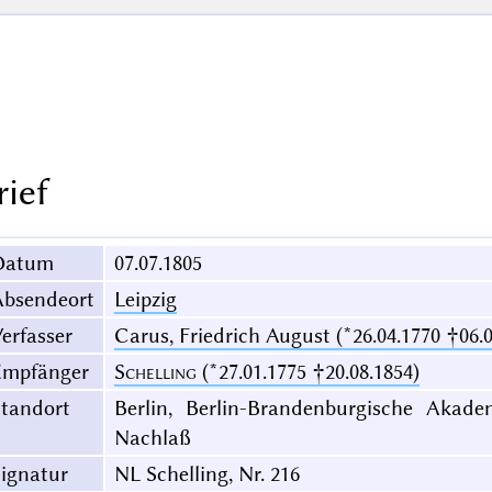
rief
Datum
07.07.1805
Absendeort
Leipzig
erfasser
Carus, Friedrich August (*26.04.1770 †06.0
Empfänger
Schelling
(*27.01.1775 †20.08.1854)
Standort
Berlin, Berlin-Brandenburgische Akade
Nachlaß
ignatur
NL Schelling, Nr. 216