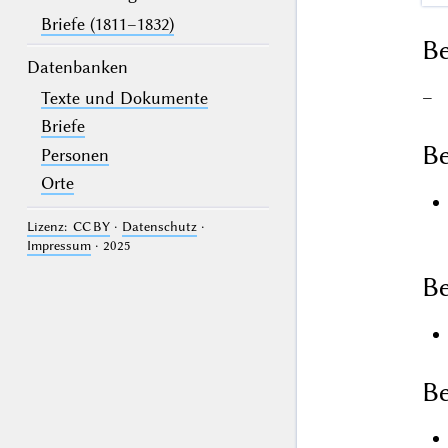
Briefe (1811–1832)
B
Datenbanken
–
Texte und Dokumente
Briefe
Be
Personen
Orte
Lizenz: CC BY
·
Datenschutz
·
Impressum
· 2025
Be
Be