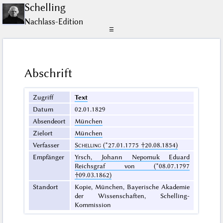
Schelling
Nachlass-Edition
☰
Abschrift
Zugriff
Text
Datum
02.01.1829
Absendeort
München
Zielort
München
Verfasser
Schelling
(*27.01.1775 †20.08.1854)
Empfänger
Yrsch, Johann Nepomuk Eduard
Reichsgraf von (*08.07.1797
†09.03.1862)
Standort
Kopie, München, Bayerische Akademie
der Wissenschaften, Schelling-
Kommission