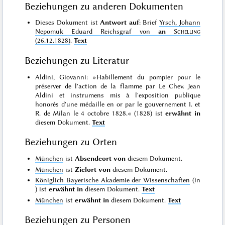
Beziehungen zu anderen Dokumenten
Dieses Dokument ist
Antwort auf
: Brief
Yrsch, Johann
Nepomuk Eduard Reichsgraf von
an
Schelling
(26.12.1828)
.
Text
Beziehungen zu Literatur
Aldini, Giovanni: »Habillement du pompier pour le
préserver de l'action de la flamme par Le Chev. Jean
Aldini et instrumens mis à l'exposition publique
honorés d'une médaille en or par le gouvernement I. et
R. de Milan le 4 octobre 1828.« (1828) ist
erwähnt in
diesem Dokument.
Text
Beziehungen zu Orten
München
ist
Absendeort von
diesem Dokument.
München
ist
Zielort von
diesem Dokument.
Königlich Bayerische Akademie der Wissenschaften
(in
) ist
erwähnt in
diesem Dokument.
Text
München
ist
erwähnt in
diesem Dokument.
Text
Beziehungen zu Personen