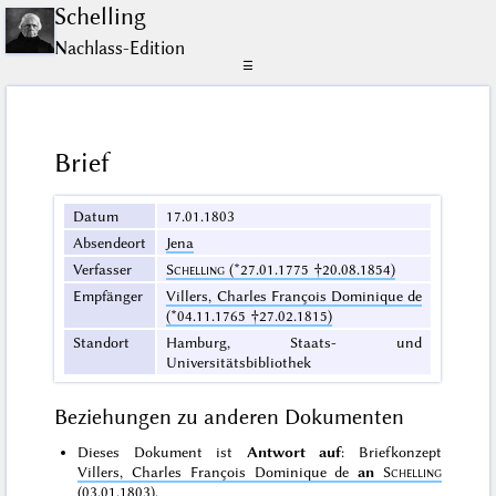
Schelling
Nachlass-Edition
☰
Brief
Datum
17.01.1803
Absendeort
Jena
Verfasser
Schelling
(*27.01.1775 †20.08.1854)
Empfänger
Villers, Charles François Dominique de
(*04.11.1765 †27.02.1815)
Standort
Hamburg, Staats- und
Universitätsbibliothek
Beziehungen zu anderen Dokumenten
Dieses Dokument ist
Antwort auf
: Briefkonzept
Villers, Charles François Dominique de
an
Schelling
(03.01.1803)
.