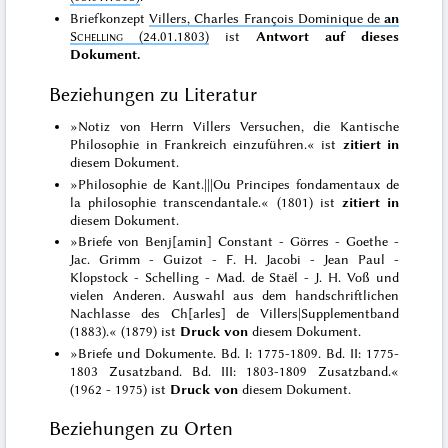
Briefkonzept
Villers, Charles François Dominique de
an
Schelling
(24.01.1803)
ist
Antwort auf dieses
Dokument.
Beziehungen zu Literatur
»Notiz von Herrn Villers Versuchen, die Kantische
Philosophie in Frankreich einzuführen.« ist
zitiert in
diesem Dokument.
»Philosophie de Kant.|||Ou Principes fondamentaux de
la philosophie transcendantale.« (1801) ist
zitiert in
diesem Dokument.
»Briefe von Benj[amin] Constant - Görres - Goethe -
Jac. Grimm - Guizot - F. H. Jacobi - Jean Paul -
Klopstock - Schelling - Mad. de Staël - J. H. Voß und
vielen Anderen. Auswahl aus dem handschriftlichen
Nachlasse des Ch[arles] de Villers|Supplementband
(1883).« (1879) ist
Druck von
diesem Dokument.
»Briefe und Dokumente. Bd. I: 1775-1809. Bd. II: 1775-
1803 Zusatzband. Bd. III: 1803-1809 Zusatzband.«
(1962 - 1975) ist
Druck von
diesem Dokument.
Beziehungen zu Orten