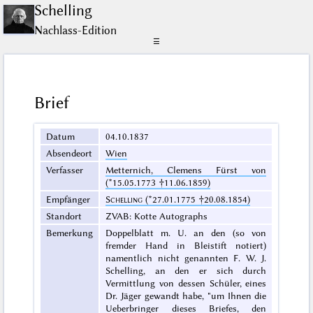
Schelling
Nachlass-Edition
☰
Brief
Datum
04.10.1837
Absendeort
Wien
Verfasser
Metternich, Clemens Fürst von
(*15.05.1773 †11.06.1859)
Empfänger
Schelling
(*27.01.1775 †20.08.1854)
Standort
ZVAB: Kotte Autographs
Bemerkung
Doppelblatt m. U. an den (so von
fremder Hand in Bleistift notiert)
namentlich nicht genannten F. W. J.
Schelling, an den er sich durch
Vermittlung von dessen Schüler, eines
Dr. Jäger gewandt habe, "um Ihnen die
Ueberbringer dieses Briefes, den