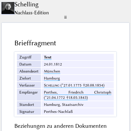
Schelling
Nachlass-Edition
☰
Brieffragment
Zugriff
Text
Datum
24.01.1812
Absendeort
München
Zielort
Hamburg
Verfasser
Schelling
(*27.01.1775 †20.08.1854)
Empfänger
Perthes, Friedrich Christoph
(*21.04.1772 †18.05.1843)
Standort
Hamburg, Staatsarchiv
Signatur
Perthes-Nachlaß
Beziehungen zu anderen Dokumenten