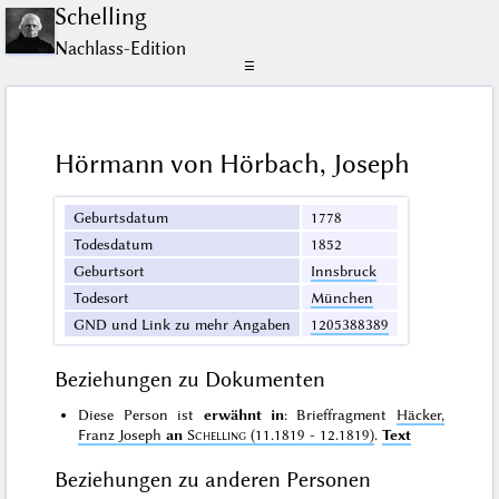
Schelling
Nachlass-Edition
☰
Hörmann von Hörbach, Joseph
Geburtsdatum
1778
Todesdatum
1852
Geburtsort
Innsbruck
Todesort
München
GND und Link zu mehr Angaben
1205388389
Beziehungen zu Dokumenten
Diese Person ist
erwähnt in
: Brieffragment
Häcker,
Franz Joseph
an
Schelling
(11.1819 - 12.1819)
.
Text
Beziehungen zu anderen Personen