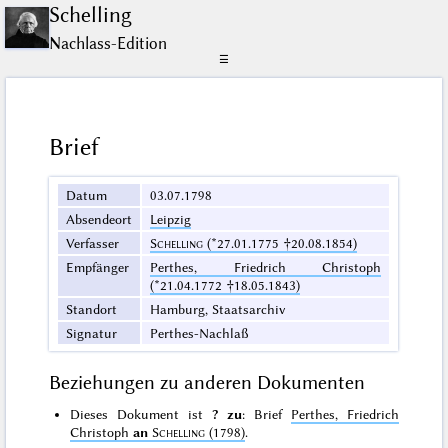
Schelling
Nachlass-Edition
☰
Brief
Datum
03.07.1798
Absendeort
Leipzig
Verfasser
Schelling
(*27.01.1775 †20.08.1854)
Empfänger
Perthes, Friedrich Christoph
(*21.04.1772 †18.05.1843)
Standort
Hamburg, Staatsarchiv
Signatur
Perthes-Nachlaß
Beziehungen zu anderen Dokumenten
Dieses Dokument ist
? zu
: Brief
Perthes, Friedrich
Christoph
an
Schelling
(1798)
.