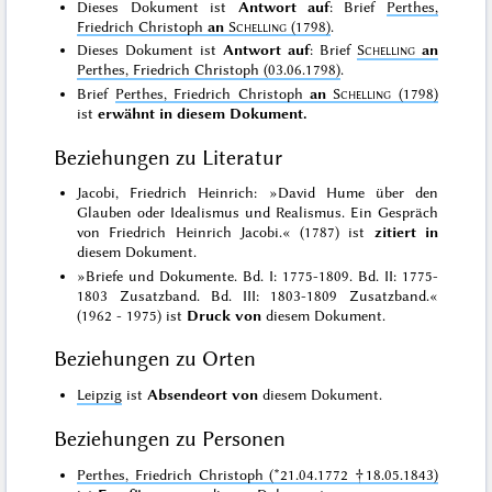
Dieses Dokument ist
Antwort auf
: Brief
Perthes,
Friedrich Christoph
an
Schelling
(1798)
.
Dieses Dokument ist
Antwort auf
: Brief
Schelling
an
Perthes, Friedrich Christoph (03.06.1798)
.
Brief
Perthes, Friedrich Christoph
an
Schelling
(1798)
ist
erwähnt in diesem Dokument.
Beziehungen zu Literatur
Jacobi, Friedrich Heinrich: »David Hume über den
Glauben oder Idealismus und Realismus. Ein Gespräch
von Friedrich Heinrich Jacobi.« (1787) ist
zitiert in
diesem Dokument.
»Briefe und Dokumente. Bd. I: 1775-1809. Bd. II: 1775-
1803 Zusatzband. Bd. III: 1803-1809 Zusatzband.«
(1962 - 1975) ist
Druck von
diesem Dokument.
Beziehungen zu Orten
Leipzig
ist
Absendeort von
diesem Dokument.
Beziehungen zu Personen
Perthes, Friedrich Christoph (*21.04.1772 †18.05.1843)