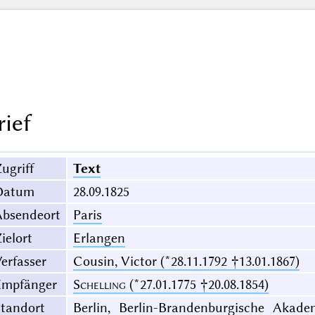
rief
ugriff
Text
Datum
28.09.1825
Absendeort
Paris
ielort
Erlangen
erfasser
Cousin, Victor (*28.11.1792 †13.01.1867)
Empfänger
Schelling
(*27.01.1775 †20.08.1854)
Standort
Berlin, Berlin-Brandenburgische Akade