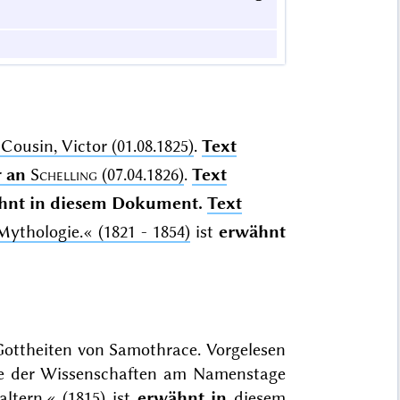
Cousin, Victor (01.08.1825)
.
Text
r
an
Schelling
(07.04.1826)
.
Text
hnt in diesem Dokument.
Text
Mythologie.«
(1821 - 1854)
ist
erwähnt
 Gottheiten von Samothrace. Vorgelesen
mie der Wissenschaften am Namenstage
ltern.« (1815) ist
erwähnt in
diesem