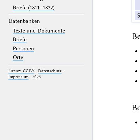
Briefe (1811–1832)
S
Datenbanken
Texte und Dokumente
B
Briefe
Personen
Orte
Lizenz: CC BY
·
Datenschutz
·
Impressum
· 2025
Be