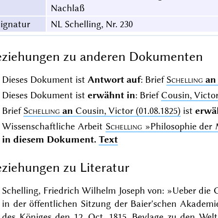
Nachlaß
ignatur
NL Schelling, Nr. 230
eziehungen zu anderen Dokumenten
Dieses Dokument ist
Antwort auf
: Brief
Schelling
an
Dieses Dokument ist
erwähnt in
: Brief
Cousin, Victo
Brief
Schelling
an
Cousin, Victor (01.08.1825)
ist
erwä
Wissenschaftliche Arbeit
Schelling
»Philosophie der 
in diesem Dokument.
Text
ziehungen zu Literatur
Schelling, Friedrich Wilhelm Joseph von: »Ueber die
in der öffentlichen Sitzung der Baier'schen Akade
des Königes den 12. Oct. 1815. Beylage zu den Welta