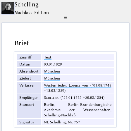
Schelling
Nachlass-Edition
☰
Brief
Zugriff
Text
Datum
03.01.1829
Absendeort
München
Zielort
München
Verfasser
Westenrieder, Lorenz von (*01.08.1748
†15.03.1829)
Empfänger
Schelling
(*27.01.1775 †20.08.1854)
Standort
Berlin, Berlin-Brandenburgische
Akademie der Wissenschaften,
Schelling-Nachlaß
Signatur
NL Schelling, Nr. 757