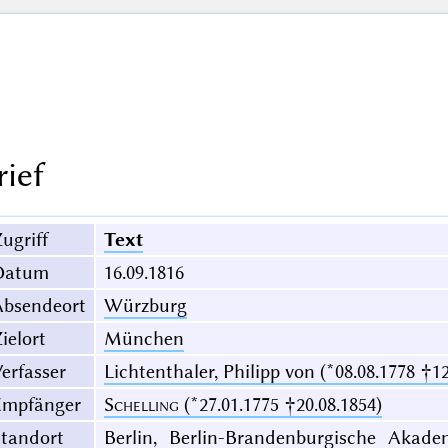
rief
ugriff
Text
Datum
16.09.1816
Absendeort
Würzburg
ielort
München
erfasser
Lichtenthaler, Philipp von (*08.08.1778 †12
Empfänger
Schelling
(*27.01.1775 †20.08.1854)
Standort
Berlin, Berlin-Brandenburgische Akade