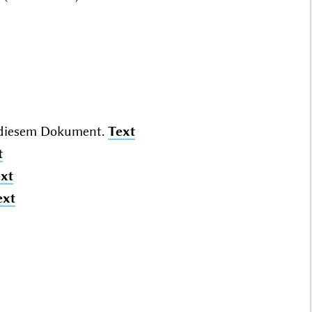
diesem Dokument.
Text
t
xt
ext