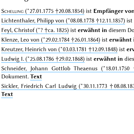
Schelling
(*27.01.1775 †20.08.1854)
ist
Empfänger vo
Lichtenthaler, Philipp von (*08.08.1778 †12.11.1857)
ist
Feyl, Christof (*? †ca. 1825)
ist
erwähnt in
diesem D
Klenze, Leo von (*29.02.1784 †26.01.1864)
ist
erwähnt 
Kreutzer, Heinrich von (*03.03.1781 †12.09.1848)
ist
er
Ludwig I. (*25.08.1786 †29.02.1868)
ist
erwähnt in
die
Schneider, Johann Gottlob Theaenus (*18.01.1750 
Dokument.
Text
Sickler, Friedrich Carl Ludwig (*30.11.1773 †08.08.18
Text