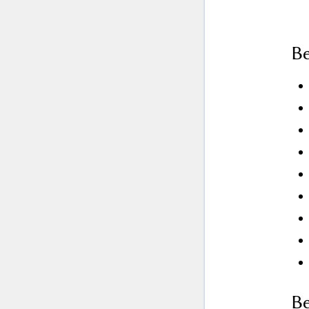
Be
Be