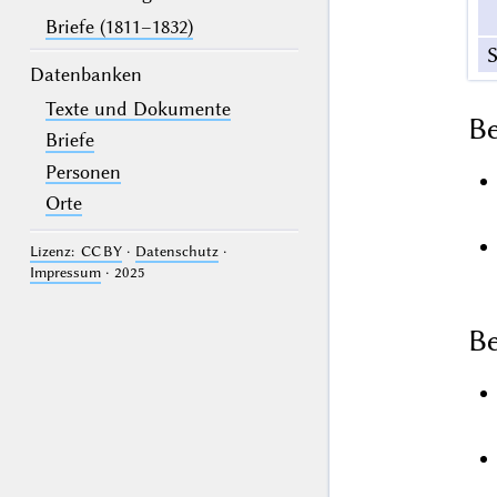
Briefe (1811–1832)
S
Datenbanken
Texte und Dokumente
B
Briefe
Personen
Orte
Lizenz: CC BY
·
Datenschutz
·
Impressum
· 2025
Be