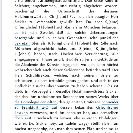
errichtenden Antikengebäude enthielt. Daß diese Rolle in
Salzburg angekommen, und richtig abgeliefert worden,
bescheinigt die Unterschrift des dortigen
Hofzimmerwärters,
Chr˖[istof] Feyl
, die sich besagter Herr
Sickler zu verschaffen gewußt hat. Da aber S˖[eine]
K˖[önigliche] H˖[oheit] sich damals in München befanden,
so ist kein Zweifel, daß
der solche Uebersendungen
besorgende und in seinen Geschäften sehr pünktliche
Sekretair
S[eine]r˖ K˖[öniglichen] H˖[oheit] die Rolle nach
München abgeschickt habe, und S˖[eine] K˖[önigliche]
H˖[oheit] haben, nach Höchstihrer Versicherung, alle
eingegangenen Plane und Entwürfe zu jenem Gebäude an
die
Akademie der Künste
abgegeben, wo sich denn höchst
wahrscheinlich auch dieser Sicklerische befinden wird. Der
Herr Schuldirektor, welcher, nach seinem Briefe zu
schliessen, zu dem
irritabile genus
gehört, und sich in der
Höflichkeit nicht übernommen zu haben scheint – (es ist
dieß, im Vorbeygehen derselbe Hofzimmerwärters Sickler,
der den ihm unbekannten Recensenten seines Werks
über
die Pomologie der Alten
, den gelehrten Professor
Schneider
zu
Frankfurt a/O
auf dessen bekanntes
Griechisches
Lexikon
verwiesen, und ihn bedeutet hat, aus demselben
doch erst Griechisch zu lernen, ehe er einen Philologen,
wie er, Dr. Sickler, sey, zu tadeln wage) stellt sich nun
höchst ungeberdig, daß man ihm seinen Plan und seine 15