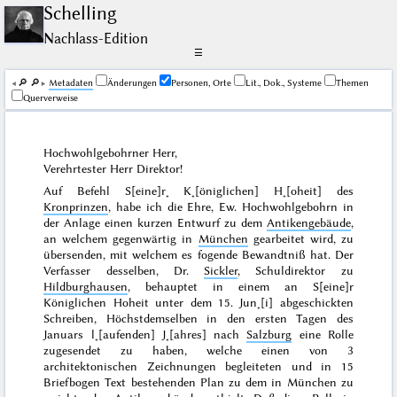
Schelling
Nachlass-Edition
☰
🔎︎
🔎︎
Me­ta­da­ten
Änderungen
Personen, Orte
Lit., Dok., Systeme
Themen
Querverweise
Hochwohlgebohrner Herr,
Verehrtester Herr Direktor!
Auf Befehl S[eine]r˖ K˖[öniglichen] H˖[oheit] des
Kronprinzen
, habe ich die Ehre, Ew. Hochwohlgebohrn in
der Anlage einen kurzen Entwurf zu dem
Antikengebäude
,
an welchem gegenwärtig in
München
gearbeitet wird, zu
übersenden, mit welchem es fogende Bewandtniß hat. Der
Verfasser desselben, Dr.
Sickler
, Schuldirektor zu
Hildburghausen
, behauptet in einem an S[eine]r
Königlichen Hoheit unter dem
15. Jun˖[i]
abgeschickten
Schreiben, Höchstdemselben in den ersten Tagen des
Januars l˖[aufenden] J˖[ahres]
nach
Salzburg
eine Rolle
zugesendet zu haben, welche einen von 3
architektonischen Zeichnungen begleiteten und in 15
Briefbogen Text bestehenden Plan zu dem in München zu