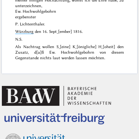
unterzeichnen,
Ew. Hochwohlgebohrn
ergebenster
P. Lichtenthaler.
Würzburg
den
16. Sept˖[ember] 1816
.
N.S.
Als Nachtrag wollen S˖[eine] K˖[önigliche] H˖[oheit] den
Zusatz, d[a]ß Ew. Hochwohlgebohrn von diesem
Gegenstande nichts laut werden lassen möchten.