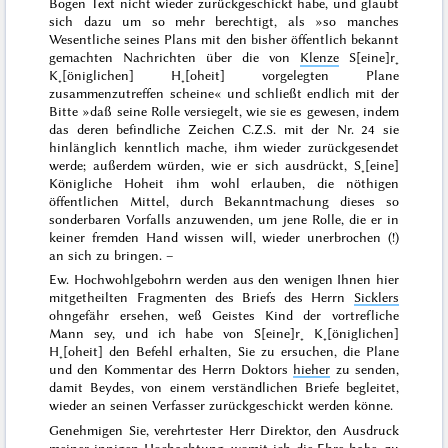
Bogen Text nicht wieder zurückgeschickt habe, und glaubt
sich dazu um so mehr berechtigt, als »so manches
Wesentliche
seines
Plans mit den bisher öffentlich bekannt
gemachten Nachrichten über die von
Klenze
S[eine]r˖
K˖[öniglichen] H˖[oheit] vorgelegten Plane
zusammenzutreffen scheine« und schließt endlich mit der
Bitte »daß seine Rolle
versiegelt, wie sie es gewesen
, indem
das deren befindliche Zeichen C.Z.S. mit der Nr. 24 sie
hinlänglich kenntlich mache, ihm wieder zurückgesendet
werde; außerdem würden, wie er sich ausdrückt,
S˖[eine]
Königliche Hoheit ihm wohl erlauben,
die nöthigen
öffentlichen Mittel, durch Bekanntmachung dieses so
sonderbaren Vorfalls anzuwenden,
um jene Rolle, die er in
keiner fremden Hand wissen will, wieder
unerbrochen
(!)
an sich zu bringen. –
Ew. Hochwohlgebohrn werden aus den wenigen Ihnen hier
mitgetheilten Fragmenten des Briefs des Herrn
Sicklers
ohngefähr ersehen, weß Geistes Kind der vortrefliche
Mann sey, und ich habe von S[eine]r˖ K˖[öniglichen]
H˖[oheit] den Befehl erhalten, Sie zu ersuchen, die Plane
und den Kommentar des Herrn Doktors
hieher
zu senden,
damit Beydes, von einem verständlichen Briefe begleitet,
wieder an seinen Verfasser zurückgeschickt werden könne.
Genehmigen Sie, verehrtester Herr Direktor, den Ausdruck
meiner innigen Hochachtung, womit ich die Ehre habe, zu