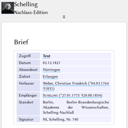
Schelling
Nachlass-Edition
☰
Brief
Zugriff
Text
Datum
02.12.1821
Absendeort
Nürtingen
Zielort
Erlangen
Verfasser
Weber, Christian Friedrich (*04.03.1764
†1831)
Empfänger
Schelling
(*27.01.1775 †20.08.1854)
Standort
Berlin, Berlin-Brandenburgische
Akademie der Wissenschaften,
Schelling-Nachlaß
Signatur
NL Schelling, Nr. 740