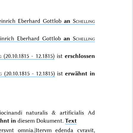
einrich Eberhard Gottlob
an
Schelling
inrich Eberhard Gottlob
an
Schelling
g
(20.10.1815 - 12.1815)
ist
erschlossen
g
(20.10.1815 - 12.1815)
ist
erwähnt in
cinandi naturalis & artificialis Ad
hnt in
diesem Dokument.
Text
rsvnt omnia.|Itervm edenda cvravit,