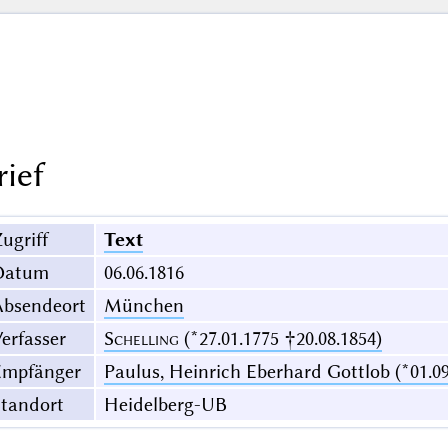
rief
ugriff
Text
Datum
06.06.1816
Absendeort
München
erfasser
Schelling
(*27.01.1775 †20.08.1854)
Empfänger
Paulus, Heinrich Eberhard Gottlob (*01.09
Standort
Heidelberg-UB