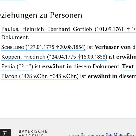
ziehungen zu Personen
Paulus, Heinrich Eberhard Gottlob (*01.09.1761 †10
Dokument.
Schelling
(*27.01.1775 †20.08.1854)
ist
Verfasser von
d
Köppen, Friedrich (*24.04.1775 †15.09.1858)
ist
erwähn
Penia (*? †?)
ist
erwähnt in
diesem Dokument.
Text
Platon (*428 v.Chr. †348 v.Chr.)
ist
erwähnt in
diese