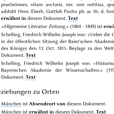
praefationes, vitam avctoris, nec non notitias, qv
addidit Henr. Eberh. Gottlob Pavlvs ph. ac th. d. hvivs
erwähnt in
diesem Dokument.
Text
»Allgemeine Literatur-Zeitung.« (1804 - 1849) ist
erwä
Schelling, Friedrich Wilhelm Joseph von: »Ueber die
in der öffentlichen Sitzung der Baier'schen Akade
des Königes den 12. Oct. 1815. Beylage zu den Welta
Dokument.
Text
Schelling, Friedrich Wilhelm Joseph von: »Historis
Bayerischen Akademie der Wissenschaften.« (1
Dokument.
Text
ziehungen zu Orten
München
ist
Absendeort von
diesem Dokument.
München
ist
erwähnt in
diesem Dokument.
Text