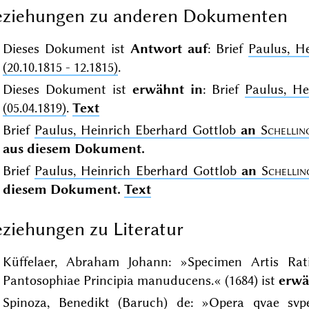
eziehungen zu anderen Dokumenten
Dieses Dokument ist
Antwort auf
: Brief
Paulus, H
(20.10.1815 - 12.1815)
.
Dieses Dokument ist
erwähnt in
: Brief
Paulus, He
(05.04.1819)
.
Text
Brief
Paulus, Heinrich Eberhard Gottlob
an
Schellin
aus diesem Dokument.
Brief
Paulus, Heinrich Eberhard Gottlob
an
Schellin
diesem Dokument.
Text
ziehungen zu Literatur
Küffelaer, Abraham Johann: »Specimen Artis Ratio
Pantosophiae Principia manuducens.« (1684) ist
erwä
Spinoza, Benedikt (Baruch) de: »Opera qvae svpe