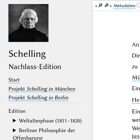
🔎︎
🔎︎
Me­ta­da­ten
An
Schelling
Di
Nachlass-Edition
zu
Mü
Start
Ein
Projekt
Schelling in München
Projekt
Schelling in Berlin
Hei
Edition
Ein
wei
Weltalterphase (1811–1820)
We
Berliner Philosophie der
lit
Offenbarung