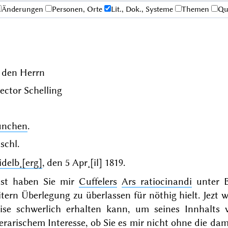
Änderungen
Personen, Orte
Lit., Dok., Systeme
Themen
Qu
 den Herrn
rector
Schelling
nchen
.
schl.
delb˖[erg]
, den
5 Apr˖[il] 1819
.
st
haben Sie mir
Cuffelers
Ars ratiocinandi
unter 
tern Überlegung zu überlassen für nöthig hielt. Jezt 
ise schwerlich erhalten kann, um seines Innhalts
terarischem Interesse, ob Sie es mir nicht ohne die d