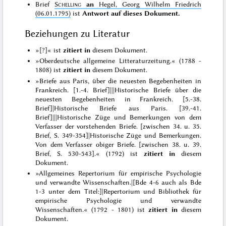
Brief
Schelling
an
Hegel, Georg Wilhelm Friedrich
(06.01.1795)
ist
Antwort auf dieses Dokument.
Beziehungen zu Literatur
»[?]« ist
zitiert in
diesem Dokument.
»Oberdeutsche allgemeine Litteraturzeitung.« (1788 -
1808) ist
zitiert in
diesem Dokument.
»Briefe aus Paris, über die neuesten Begebenheiten in
Frankreich. [1.-4. Brief]|||Historische Briefe über die
neuesten Begebenheiten in Frankreich. [5.-38.
Brief]|Historische Briefe aus Paris. [39.-41.
Brief]|||Historische Züge und Bemerkungen von dem
Verfasser der vorstehenden Briefe. [zwischen 34. u. 35.
Brief, S. 349-354]|Historische Züge und Bemerkungen.
Von dem Verfasser obiger Briefe. [zwischen 38. u. 39.
Brief, S. 530-543].« (1792) ist
zitiert in
diesem
Dokument.
»Allgemeines Repertorium für empirische Psychologie
und verwandte Wissenschaften.|[Bde 4-6 auch als Bde
1-3 unter dem Titel:]|Repertorium und Bibliothek für
empirische Psychologie und verwandte
Wissenschaften.« (1792 - 1801) ist
zitiert in
diesem
Dokument.