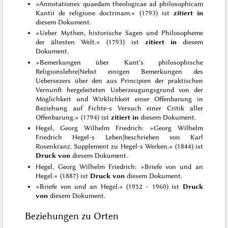
»Annotationes quaedam theologicae ad philosophicam
Kantii de religione doctrinam.« (1793) ist
zitiert in
diesem Dokument.
»Ueber Mythen, historische Sagen und Philosopheme
der ältesten Welt.« (1793) ist
zitiert in
diesem
Dokument.
»Bemerkungen über Kant's philosophische
Religionslehre|Nebst einigen Bemerkungen des
Uebersezers über den aus Principien der praktischen
Vernunft hergeleiteten Ueberzeugungsgrund von der
Möglichkeit und Wirklichkeit einer Offenbarung in
Beziehung auf Fichte-s Versuch einer Critik aller
Offenbarung.« (1794) ist
zitiert in
diesem Dokument.
Hegel, Georg Wilhelm Friedrich: »Georg Wilhelm
Friedrich Hegel-s Leben|beschrieben von Karl
Rosenkranz. Supplement zu Hegel-s Werken.« (1844) ist
Druck von
diesem Dokument.
Hegel, Georg Wilhelm Friedrich: »Briefe von und an
Hegel.« (1887) ist
Druck von
diesem Dokument.
»Briefe von und an Hegel.« (1952 - 1960) ist
Druck
von
diesem Dokument.
Beziehungen zu Orten