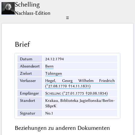
Schelling
Nachlass-Edition
☰
Brief
Datum
24.12.1794
Absendeort
Bern
Zielort
Tübingen
Verfasser
Hegel, Georg Wilhelm Friedrich
(*27.08.1770 †14.11.1831)
Empfänger
Schelling
(*27.01.1775 †20.08.1854)
Standort
Krakau, Biblioteka Jagiellonska/Berlin-
SBprK
Signatur
No.1
Beziehungen zu anderen Dokumenten