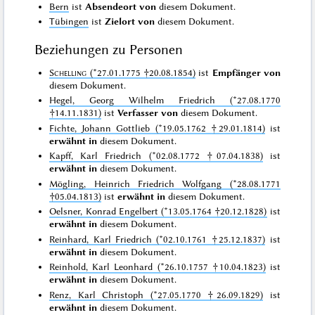
Bern
ist
Absendeort von
diesem Dokument.
Tübingen
ist
Zielort von
diesem Dokument.
Beziehungen zu Personen
Schelling
(*27.01.1775 †20.08.1854)
ist
Empfänger von
diesem Dokument.
Hegel, Georg Wilhelm Friedrich (*27.08.1770
†14.11.1831)
ist
Verfasser von
diesem Dokument.
Fichte, Johann Gottlieb (*19.05.1762 †29.01.1814)
ist
erwähnt in
diesem Dokument.
Kapff, Karl Friedrich (*02.08.1772 †07.04.1838)
ist
erwähnt in
diesem Dokument.
Mögling, Heinrich Friedrich Wolfgang (*28.08.1771
†05.04.1813)
ist
erwähnt in
diesem Dokument.
Oelsner, Konrad Engelbert (*13.05.1764 †20.12.1828)
ist
erwähnt in
diesem Dokument.
Reinhard, Karl Friedrich (*02.10.1761 †25.12.1837)
ist
erwähnt in
diesem Dokument.
Reinhold, Karl Leonhard (*26.10.1757 †10.04.1823)
ist
erwähnt in
diesem Dokument.
Renz, Karl Christoph (*27.05.1770 †26.09.1829)
ist
erwähnt in
diesem Dokument.