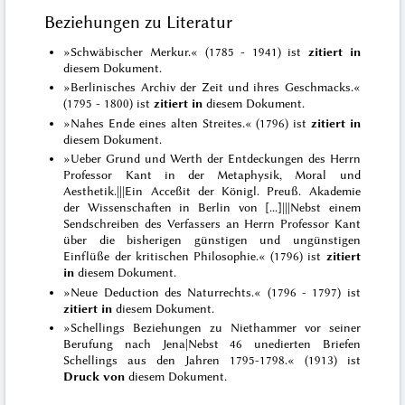
Beziehungen zu Literatur
»Schwäbischer Merkur.« (1785 - 1941) ist
zitiert in
diesem Dokument.
»Berlinisches Archiv der Zeit und ihres Geschmacks.«
(1795 - 1800) ist
zitiert in
diesem Dokument.
»Nahes Ende eines alten Streites.« (1796) ist
zitiert in
diesem Dokument.
»Ueber Grund und Werth der Entdeckungen des Herrn
Professor Kant in der Metaphysik, Moral und
Aesthetik.|||Ein Acceßit der Königl. Preuß. Akademie
der Wissenschaften in Berlin von [...]|||Nebst einem
Sendschreiben des Verfassers an Herrn Professor Kant
über die bisherigen günstigen und ungünstigen
Einflüße der kritischen Philosophie.« (1796) ist
zitiert
in
diesem Dokument.
»Neue Deduction des Naturrechts.« (1796 - 1797) ist
zitiert in
diesem Dokument.
»Schellings Beziehungen zu Niethammer vor seiner
Berufung nach Jena|Nebst 46 unedierten Briefen
Schellings aus den Jahren 1795-1798.« (1913) ist
Druck von
diesem Dokument.