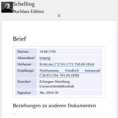
Schelling
Nachlass-Edition
☰
Brief
Datum
10.08.1796
Absendeort
Leipzig
Verfasser
Schelling
(*27.01.1775 †20.08.1854)
Empfänger
Niethammer, Friedrich Immanuel
(*26.03.1766 †01.04.1848)
Standort
Erlangen-Nürnberg,
Universitätsbibliothek
Signatur
Ms. 2054/30
Beziehungen zu anderen Dokumenten
–