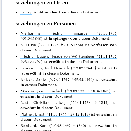
Beziehungen zu Orten
Leipzig
ist
Absendeort von
diesem Dokument.
Beziehungen zu Personen
Niethammer, Friedrich Immanuel (*26.03.1766
†01.04.1848)
ist
Empfänger von
diesem Dokument.
Schelling
(*27.01.1775 †20.08.1854)
ist
Verfasser von
diesem Dokument.
Friedrich Eugen, Herzog von Württemberg (*21.01.1732
†23.12.1797)
ist
erwähnt in
diesem Dokument.
Heydenreich, Karl Heinrich (*19.02.1764 †26.04.1801)
ist
erwähnt in
diesem Dokument.
Jenisch, Daniel (*02.04.1762 †09.02.1804)
ist
erwähnt
in
diesem Dokument.
Märklin, Jakob Friedrich (*12.02.1771 †18.06.1841)
ist
erwähnt in
diesem Dokument.
Nast, Christian Ludwig (*24.01.1763 †1843)
ist
erwähnt in
diesem Dokument.
Platner, Ernst (*11.06.1744 †27.12.1818)
ist
erwähnt in
diesem Dokument.
Reinhard, Karl (*20.08.1769 †1840)
ist
erwähnt in
diesem Dokument.