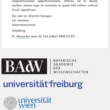
exoptatissimam opportunitatem, litteras ad te dandi,
quibus meum erga te animum et quem tibi tribuo cultum
licuit significare.
Ita vale vir illustris faveque
tui nominis
observantissimo
Schelling
D.
Monachii
ipsis
Id. Oct˖[ober] MDCCCXV
.