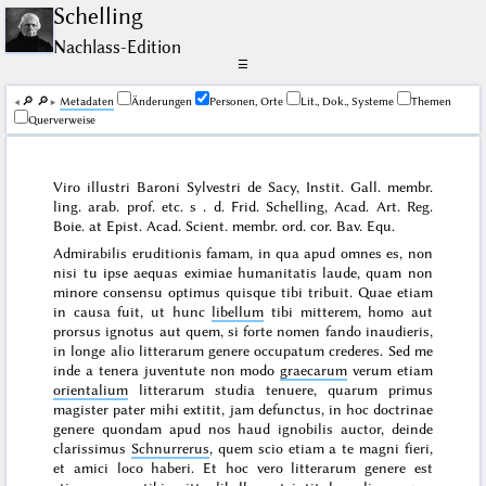
Schelling
Nachlass-Edition
☰
🔎︎
🔎︎
Me­ta­da­ten
Änderungen
Personen, Orte
Lit., Dok., Systeme
Themen
Querverweise
Viro illustri Baroni Sylvestri de Sacy, Instit. Gall. membr.
ling. arab. prof. etc. s . d. Frid. Schelling, Acad. Art. Reg.
Boie. at Epist. Acad. Scient. membr. ord. cor. Bav. Equ.
Admirabilis eruditionis famam, in qua apud omnes es, non
nisi tu ipse aequas eximiae humanitatis laude, quam non
minore consensu optimus quisque tibi tribuit. Quae etiam
in causa fuit, ut hunc
libellum
tibi mitterem, homo aut
prorsus ignotus aut quem, si forte nomen fando inaudieris,
in longe alio litterarum genere occupatum crederes. Sed me
inde a tenera juventute non modo
graecarum
verum etiam
orientalium
litterarum studia tenuere, quarum primus
magister pater mihi extitit, jam defunctus, in hoc doctrinae
genere quondam apud nos haud ignobilis auctor, deinde
clarissimus
Schnurrerus
, quem scio etiam a te magni fieri,
et amici loco haberi. Et hoc vero litterarum genere est