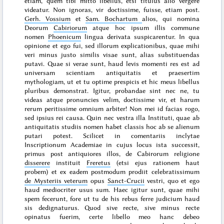
etiam, quem tibi mitto libellus, etsi titulus alio vergere
videatur. Non ignoras, vir doctissime, fuisse, etiam post.
Gerh. Vossium
et
Sam. Bochartum
alios, qui nomina
Deorum
Cabiriorum
atque hoc ipsum illis commune
nomen
Phoenicum
lingua derivata suspicarentur. In qua
opinione et ego fui, sed illorum explicationibus, quae mihi
veri minus justo similis visae sunt, alias substituendas
putavi. Quae si verae sunt, haud levis momenti res est ad
universam scientiam antiquitatis et praesertim
mythologiam, ut et tu optime prespicis et hic meus libellus
pluribus demonstrat. Igitur, probandae sint nec ne, tu
videas atque pronuncies velim, doctissime vir, et harum
rerum peritissime omnium arbiter! Non mei id facias rogo,
sed ipsius rei causa. Quin nec vestra illa Instituti, quae ab
antiquitatis studiis nomen habet classis hoc ab se alienum
putari potest. Scilicet in comentariis inclytae
Inscriptionum Academiae in cujus locus ista successit,
primus post antiquiores illos, de Cabirorum religione
disserere
instituit
Freretus
(etsi ejus rationem haut
probem) et ex eadem postmodum prodiit celebratissimum
de Mysteriis veterum
opus
Sanct-Crucii
vestri, quo et ego
haud mediocriter usus sum. Haec igitur sunt, quae mihi
spem fecerunt, fore ut tu de his rebus ferre judicium haud
sis dedignaturus. Quod sive recte, sive minus recte
opinatus fuerim, certe libello meo hanc debeo