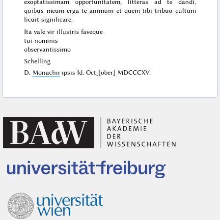
exoptatissimam opportunitatem, litteras ad te dandi,
quibus meum erga te animum et quem tibi tribuo cultum
licuit significare.
Ita vale vir illustris faveque
tui nominis
observantissimo
Schelling
D.
Monachii
ipsis
Id. Oct˖[ober] MDCCCXV
.