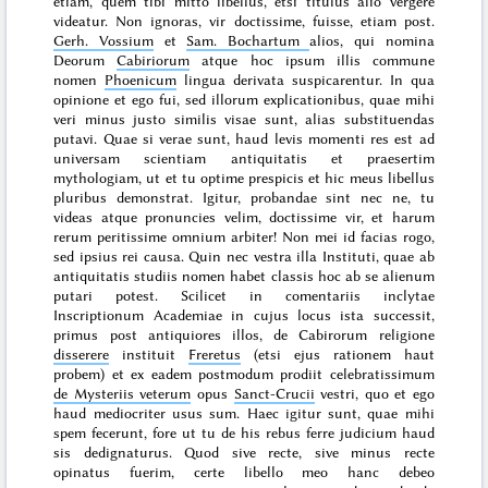
etiam, quem tibi mitto libellus, etsi titulus alio vergere
videatur. Non ignoras, vir doctissime, fuisse, etiam post.
Gerh. Vossium
et
Sam. Bochartum
alios, qui nomina
Deorum
Cabiriorum
atque hoc ipsum illis commune
nomen
Phoenicum
lingua derivata suspicarentur. In qua
opinione et ego fui, sed illorum explicationibus, quae mihi
veri minus justo similis visae sunt, alias substituendas
putavi. Quae si verae sunt, haud levis momenti res est ad
universam scientiam antiquitatis et praesertim
mythologiam, ut et tu optime prespicis et hic meus libellus
pluribus demonstrat. Igitur, probandae sint nec ne, tu
videas atque pronuncies velim, doctissime vir, et harum
rerum peritissime omnium arbiter! Non mei id facias rogo,
sed ipsius rei causa. Quin nec vestra illa Instituti, quae ab
antiquitatis studiis nomen habet classis hoc ab se alienum
putari potest. Scilicet in comentariis inclytae
Inscriptionum Academiae in cujus locus ista successit,
primus post antiquiores illos, de Cabirorum religione
disserere
instituit
Freretus
(etsi ejus rationem haut
probem) et ex eadem postmodum prodiit celebratissimum
de Mysteriis veterum
opus
Sanct-Crucii
vestri, quo et ego
haud mediocriter usus sum. Haec igitur sunt, quae mihi
spem fecerunt, fore ut tu de his rebus ferre judicium haud
sis dedignaturus. Quod sive recte, sive minus recte
opinatus fuerim, certe libello meo hanc debeo