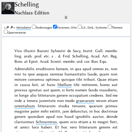
Schelling
Nachlass-Edition
☰
🔎︎
🔎︎
Me­ta­da­ten
Änderungen
Personen, Orte
Lit., Dok., Systeme
Themen
Querverweise
Viro illustri Baroni Sylvestri de Sacy, Instit. Gall. membr.
ling. arab. prof. etc. s . d. Frid. Schelling, Acad. Art. Reg.
Boie. at Epist. Acad. Scient. membr. ord. cor. Bav. Equ.
Admirabilis eruditionis famam, in qua apud omnes es, non
nisi tu ipse aequas eximiae humanitatis laude, quam non
minore consensu optimus quisque tibi tribuit. Quae etiam
in causa fuit, ut hunc
libellum
tibi mitterem, homo aut
prorsus ignotus aut quem, si forte nomen fando inaudieris,
in longe alio litterarum genere occupatum crederes. Sed me
inde a tenera juventute non modo
graecarum
verum etiam
orientalium
litterarum studia tenuere, quarum primus
magister pater mihi extitit, jam defunctus, in hoc doctrinae
genere quondam apud nos haud ignobilis auctor, deinde
clarissimus
Schnurrerus
, quem scio etiam a te magni fieri,
et amici loco haberi. Et hoc vero litterarum genere est