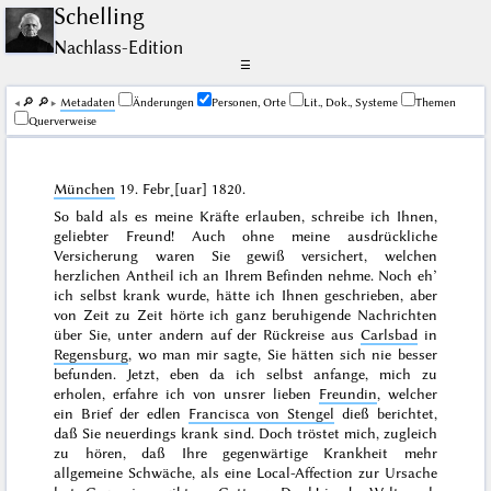
Schelling
Nachlass-Edition
☰
🔎︎
🔎︎
Me­ta­da­ten
Änderungen
Personen, Orte
Lit., Dok., Systeme
Themen
Querverweise
München
19. Febr˖[uar] 1820
.
So bald als es meine Kräfte erlauben, schreibe ich Ihnen,
geliebter Freund! Auch ohne meine ausdrückliche
Versicherung waren Sie gewiß versichert, welchen
herzlichen Antheil ich an Ihrem Befinden nehme. Noch eh’
ich selbst krank wurde, hätte ich Ihnen geschrieben, aber
von Zeit zu Zeit hörte ich ganz beruhigende Nachrichten
über Sie, unter andern auf der Rückreise aus
Carlsbad
in
Regensburg
, wo man mir sagte, Sie hätten sich nie besser
befunden. Jetzt, eben da ich selbst anfange, mich zu
erholen, erfahre ich von unsrer lieben
Freundin
, welcher
ein Brief der edlen
Francisca von Stengel
dieß berichtet,
daß Sie neuerdings krank sind. Doch tröstet mich, zugleich
zu hören, daß Ihre gegenwärtige Krankheit mehr
allgemeine Schwäche, als eine Local-Affection zur Ursache