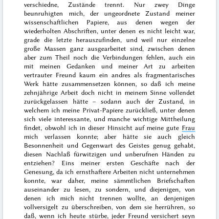
verschiedne, Zustände trennt. Nur zwey Dinge
beunruhigten mich, der ungeordnete Zustand meiner
wissenschaftlichen Papiere, aus denen wegen der
wiederholten Abschriften, unter denen es nicht leicht war,
grade die letzte herauszufinden, und weil nur einzelne
große Massen ganz ausgearbeitet sind, zwischen denen
aber zum Theil noch die Verbindungen fehlen,
auch ein
mit meinen Gedanken und meiner Art zu arbeiten
vertrauter Freund kaum ein andres als fragmentarisches
Werk hätte zusammensetzen können, so daß ich meine
zehnjährige Arbeit doch nicht in
meinem
Sinne vollendet
zurückgelassen hätte – sodann auch der Zustand, in
welchem ich meine Privat-Papiere zurückließ, unter denen
sich viele interessante, und manche wichtige Mittheilung
findet, obwohl ich in dieser Hinsicht auf meine gute
Frau
mich verlassen konnte; aber hätte sie auch gleich
Besonnenheit und Gegenwart des Geistes genug gehabt,
diesen Nachlaß fürwitzigen und unberufnen Händen zu
entziehen? Eins meiner ersten Geschäfte nach der
Genesung, da ich ernsthaftere Arbeiten nicht unternehmen
konnte, war daher, meine sämmtlichen Briefschaften
auseinander zu lesen, zu sondern, und diejenigen, von
denen ich mich nicht trennen wollte, an denjenigen
vollversigelt zu überschreiben, von dem sie herrühren, so
daß, wenn ich heute stürbe, jeder Freund versichert seyn