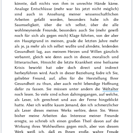
könnte, daß nichts von ihm in unrechte Hände käme.
Analoge Entschlüsse (mehr war bis jetzt nicht möglich)
sind auch in Ansehung meiner wissenschaftlichen
Arbeiten gefaßt worden, besonders habe ich die
Saumseligkeit, über die ich selbst, über die alle
wohlmeynende Freunde, besonders auch Sie (mehr gewiß
noch für sich als gegen mich) Klage führten, von der aber
ein Hauptgrund in meinen, grade die letzten Jahre mehr
als je, ja mehr als ich selbst wußte und ahndete, leidenden
Gesundheit lag, aus meinem Herzen und Willen gänzlich
verbannt, gleich wie denn auch in dieser, moralisch und
litterarischen, Hinsicht die letzte Krankheit eine heilsame
Krisis be
wirkt hat oder doch direct und indirect
herbeyführen wird. Auch in dieser Beziehung fodre ich Sie,
geliebter Freund, auf, alles für die Herstellung Ihrer
Gesundheit zu thun, aber auch recht lebendige Hoffnung
dafür zu fassen. Sie müssen unter andern die
Weltalter
noch lesen. So viele sind schon dahingegangen, auf welche,
als Leser, ich gerechnet und aus der Ferne hingeblickt
hatte. Aber ich wüßte kaum Jemand, den ich schmerzlicher
als Leser dieses meines Werks verlöre, denn Sie. Wenn
bisher meine Arbeiten das Interesse meiner Freunde
erregte, so schrieb ich einen großen Theil davon auf die
Wirkung ihres Wohlwollens gegen mich, aber von diesem
Werk weiß ich, daß es Ihnen große, wahre Freude