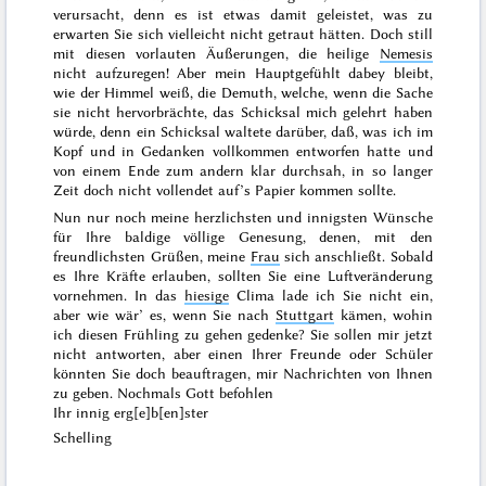
verursacht, denn es ist etwas damit geleistet, was zu
erwarten Sie sich vielleicht nicht getraut hätten. Doch still
mit diesen vorlauten Äußerungen, die heilige
Nemesis
nicht aufzuregen! Aber mein Hauptgefühlt dabey bleibt,
wie der Himmel weiß, die Demuth, welche, wenn die Sache
sie nicht hervorbrächte, das Schicksal mich gelehrt haben
würde, denn ein Schicksal waltete darüber, daß, was ich im
Kopf und in Gedanken vollkommen entworfen hatte und
von einem Ende zum andern klar durchsah, in so langer
Zeit doch nicht vollendet auf’s Papier kommen sollte.
Nun nur noch meine herzlichsten und innigsten Wünsche
für Ihre baldige völlige Genesung, denen, mit den
freundlichsten Grüßen, meine
Frau
sich anschließt. Sobald
es Ihre Kräfte erlauben, sollten Sie eine Luftveränderung
vornehmen. In das
hiesige
Clima lade ich Sie nicht ein,
aber wie wär’ es, wenn Sie nach
Stuttgart
kämen, wohin
ich diesen
Frühling
zu gehen gedenke?
Sie
sollen mir jetzt
nicht antworten, aber einen Ihrer Freunde oder Schüler
könnten Sie doch beauftragen, mir Nachrichten von Ihnen
zu geben. Nochmals Gott befohlen
Ihr innig erg[e]b[en]ster
Schelling