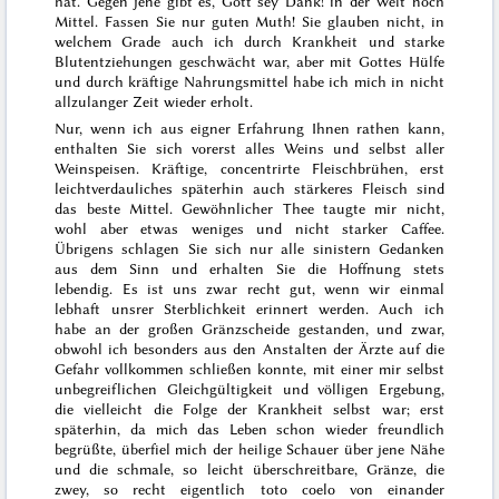
hat. Gegen jene gibt es, Gott sey Dank! in der Welt noch
Mittel. Fassen Sie nur guten Muth! Sie glauben nicht, in
welchem Grade auch ich durch Krankheit und starke
Blutentziehungen geschwächt war, aber mit Gottes Hülfe
und durch kräftige Nahrungsmittel habe ich mich in nicht
allzulanger Zeit wieder erholt.
Nur, wenn ich aus eigner Erfahrung Ihnen rathen kann,
enthalten Sie sich vorerst alles Weins und selbst aller
Weinspeisen. Kräftige, concentrirte Fleischbrühen, erst
leichtverdauliches späterhin auch stärkeres Fleisch sind
das beste Mittel. Gewöhnlicher Thee taugte mir nicht,
wohl aber etwas weniges und nicht starker Caffee.
Übrigens schlagen Sie sich nur alle sinistern Gedanken
aus dem Sinn und erhalten Sie die Hoffnung stets
lebendig. Es ist uns zwar recht gut, wenn wir einmal
lebhaft unsrer Sterblichkeit erinnert werden. Auch ich
habe an der großen Gränzscheide gestanden, und zwar,
obwohl ich besonders aus den Anstalten der Ärzte auf die
Gefahr vollkommen schließen konnte, mit einer mir selbst
unbegreiflichen Gleichgültigkeit und völligen Ergebung,
die vielleicht die Folge der Krankheit selbst war; erst
späterhin, da mich das Leben schon wieder freundlich
begrüßte, überfiel mich der heilige Schauer über jene Nähe
und die schmale, so leicht überschreitbare, Gränze, die
zwey, so recht eigentlich
toto coelo
von einander