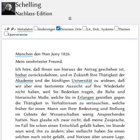
Schelling
Nachlass-Edition
☰
🔎︎
🔎︎
Me­ta­da­ten
Änderungen
Personen, Orte
Lit., Dok., Systeme
Themen
Querverweise
München
den
9ten Juny 1826
.
Mein verehrtester Freund,
Ich höre, daß Ihnen von hieraus der Antrag geschehen ist,
hieher
zurückzukehren, und in Zukunft Ihre Thätigkeit der
Akademie
und der künftigen
Universität
zu widmen, daß
wir aber eine bestimmte Aussicht auf Ihre Wiederkehr
nicht haben, weil Sie Bedenken tragen, die Ruhe und
literarische Muße, welche Sie in
Erlangen
genießen gegen
die Thätigkeit in Verhältnissen zu vertauschen, welche
früher für einen Mann von Ihrer Bedeutung und Stellung
im Gebiete der Wissenschaften wenig Ansprechendes
hatten. Nun glaube ich zwar nicht, daß meine Zusprache,
im Fall Sie schon einen Entschluß gefaßt haben, im Stande
seyn wird, ihn zu ändern; aber vielleicht haben Sie einen
solchen noch nicht gefaßt, und Notizen über unsere Lage,