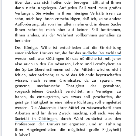
über das, was sich hoffen oder besorgen läßt, sind Ihnen
dann nicht ungelegen. Auf jeden Fall wird mein großes
Verlangen, Sie wieder in Ihren hiesigen Verhältnissen zu
sehn, mich bey Ihnen entschuldigen, daß ich, keine andere
Aufforderung, als von ihm allein nehmend, in dieser Sache
Ihnen schreibe, mich aber auf keinen Fall bestimmen,
Ihnen anders, als der Wahrheit vollkommen gemäßes zu
berichten
Des
Königes
Wille ist entschieden auf die Einrichtung
einer solchen Universität, die für das
südliche Deutschland
werden soll, was
Göttingen
für das
nördliche
ist, mit jener
also auch in den Grundsätzen, Lehre und Lernfreyheit an
der Spitze übereinstimmen soll. An Mitteln wird es nicht
fehlen, oder vielmehr, er wird das fehlende beyzuschaffen
wissen, nach seinem Grundsatze, da zu sparen, wo
gemeine, mechanische Thätigkeit das gewohnte,
vorgeschriebene Geschäft verrichtet, um Vermögen zu
haben, da einzugreifen, wo etwas soll geschaffen, die
geistige Thätigkeit in eine höhere Richtung soll eingeleitet
werden. Die Akademie, ihrer Mittel zu wissenschaftlichen
Arbeiten und für ihren Zweck mächtig, soll sich, wie die
Societät in Göttingen
, durch Wahl zunächst aus den
Professoren der Universität ergänzen, und in Führung
ihrer Angelegenheiten die möglichst große Fr˖[eyheit]
h˖[aben]