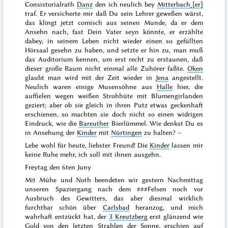
Consistorialrath
Danz
den ich neulich bey
Mitterbach˖[er]
traf. Er versicherte mir daß Du sein Lehrer geweßen wärst,
das klingt jetzt comisch aus seinen Munde, da er dem
Ansehn nach, fast Dein Vater seyn könnte, er erzählte
dabey, in seinem Leben nicht wieder einen so gefüllten
Hörsaal gesehn zu haben, und setzte er hin zu, man muß
das
Auditorium kennen, um erst recht zu erstaunen, daß
dieser große Raum nicht einmal alle Zuhörer faßte.
Oken
glaubt man wird mit der Zeit wieder in
Jena
angestellt.
Neulich waren einige Musensöhne aus
Halle
hier, die
auffielen wegen weißen Strohhüte mit Blumengirlanden
geziert; aber ob sie gleich in ihren Putz etwas geckenhaft
erschienen, so machten sie doch nicht so einen widrigen
Eindruck, wie die
Bareuther
Bierlümmel. Wie denkst Du es
in Ansehung der
Kinder
mit
Nürtingen
zu halten? –
Lebe wohl für heute, liebster Freund! Die
Kinder
lassen mir
keine Ruhe mehr, ich soll mit ihnen ausgehn.
Freytag den
6ten Juny
Mit Mühe und Noth beendeten wir
gestern
Nachmittag
unseren Spaziergang nach dem
###
Felsen noch vor
Ausbruch des Gewitters, das aber diesmal wirklich
furchtbar schön über
Carlsbad
heranzog, und mich
wahrhaft entzückt hat, der
3 Kreutzberg
erst glänzend wie
Gold von den letzten Strahlen der Sonne, erschien auf