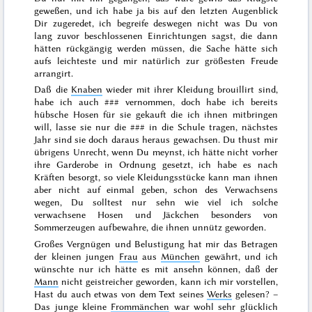
geweßen, und ich habe ja bis auf den
letzten
Augenblick
Dir zugeredet, ich begreife deswegen nicht was Du von
lang zuvor beschlossenen Einrichtungen sagst, die dann
hätten rückgängig werden müssen, die Sache hätte sich
aufs leichteste und mir natürlich zur größesten Freude
arrangirt.
Daß die
Knaben
wieder mit ihrer Kleidung brouillirt sind,
habe ich auch
###
vernommen, doch habe ich bereits
hübsche Hosen
für
sie ge
kauft
die ich ihnen mitbringen
will, lasse sie nur die
###
in die Schule tragen, nächstes
Jahr sind sie doch daraus heraus gewachsen. Du thust mir
übrigens Unrecht, wenn Du meynst, ich hätte nicht vorher
ihre Garderobe in Ordnung gesetzt, ich habe es nach
Kräften besorgt, so viele Kleidungsstücke kann man ihnen
aber nicht auf einmal geben, schon des Verwachsens
wegen, Du solltest nur sehn wie viel ich solche
verwachsene Hosen und Jäckchen besonders von
Sommerzeugen aufbewahre, die ihnen unnütz geworden.
Großes Vergnügen und Belustigung hat mir das Betragen
der kleinen jungen
Frau
aus
München
gewährt, und ich
wünschte nur ich hätte es mit ansehn können, daß der
Mann
nicht geistreicher geworden, kann ich mir vorstellen,
Hast du auch etwas von dem Text seines
Werks
gelesen? –
Das junge kleine
Frommänchen
war wohl
sehr glücklich