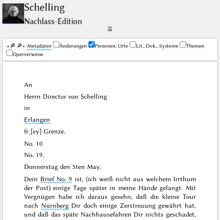
Schelling
Nachlass-Edition
☰
🔎︎
🔎︎
Me­ta­da­ten
Änderungen
Personen, Orte
Lit., Dok., Systeme
Themen
Querverweise
An
Herrn Director von
Schelling
in
Erlangen
fr˖[ey] Grenze
.
No. 10
No. 19.
Donnerstag den
5ten May
.
Dein
Brief No. 9
ist, (ich weiß nicht aus welchem Irrthum
der Post) einige Tage später in meine Hände gelangt. Mit
Vergnügen habe ich daraus gesehn, daß die kleine
Tour
nach
Nürnberg
Dir doch einige Zerstreuung gewährt hat,
und daß das späte Nachhausefahren Dir nichts geschadet,