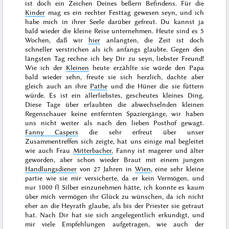
ist doch ein Zeichen Deines beßern Befindens. Für die
Kinder
mag es ein rechter Festtag gewesen seyn, und ich
habe mich in ihrer Seele darüber gefreut. Du kannst ja
bald wieder die kleine Reise unternehmen. Heute sind es
5
Wochen
, daß wir
hier
anlangten, die Zeit ist doch
schneller verstrichen als ich anfangs glaubte. Gegen den
längsten Tag
rechne ich bey Dir zu seyn, liebster Freund!
Wie ich der
Kleinen
heute erzählte sie würde den Papa
bald wieder sehn, freute sie sich herzlich, dachte aber
gleich auch an ihre
Pathe
und die Hüner die sie füttern
würde. Es ist ein allerliebstes, gescheutes kleines Ding.
Diese Tage über erlaubten die abwechselnden kleinen
Regenschauer keine entfernten Spaziergänge, wir haben
uns nicht weiter als nach den lieben Posthof gewagt.
Fanny Caspers
die sehr erfreut über unser
Zusammentreffen sich zeigte, hat uns einige mal begleitet
wie auch Frau
Mitterbacher
, Fanny ist magerer und älter
geworden, aber schon wieder Braut mit einem jungen
Handlungsdiener
von 27 Jahren in
Wien
, eine sehr kleine
partie
wie sie mir versicherte, da er kein Vermögen, und
nur 1000 fl Silber einzunehmen hätte, ich konnte es kaum
über mich vermögen ihr Glück zu wünschen, da ich nicht
eher an die Heyrath glaube, als bis der Priester sie getraut
hat. Nach Dir hat sie sich angelegentlich erkundigt, und
mir viele Empfehlungen aufgetragen, wie auch der