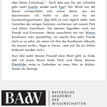
über Deine Einladung? – Nach dem was Du mir schreibst
geht wohl
Goethe
wieder nach
Eger
? Der Wirth von der
Sonne schmeichelte sich schon damit, wie wir
durchreisten; ich hielte es aber nur für ein
Gastwirthsgeschwätz.
Hier
füllt es sich täglich mehr, viele
Gestalten des
vorigen Sommers
erscheinen mit neuem Putz
und ältern Gesichtern. Die meisten begrüßen mich mit
Freude und Erstaunen. Heute versicherte mir ein
Wiener
Kaufmann sehr gutmüthig, »es mache ihm mehr Freude
mich so zu sehn, als wenn ich ihm das Kostbarste abkaufe,
Sie wissen nicht«, fügte er hinzu, »wie viel Sie im Stillen
bedauert worden sind.«
Nun lebe wohl theurer Freund! mein Blatt geht zu Ende,
daß ich kaum Raum finde, Dich und Deine kleinen
Ebenbilder
innig in Gedanken an mein Herz zu drüken.
Immer die Deinige.