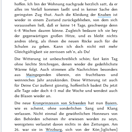
hoffen. Ich bin der Wohnung nachgrade herzlich satt, da er
alles im Verfall kommen laeßt und in keiner Sache den
geringsten Zug thut. Auch die Kleidung der
Knaben
ist
wieder in einem Zustand zurückgeblieben, von dem sich
voraussehen ließ, daß er keine 14 Tage, geschweige denn
6–8 Wochen dauren könne. Zugleich bedaure ich sie bey
der gegenwärtigen großen Hitze, und es bleibt nichts
andres übrig, als ihnen die neuen Röcke auch für die
Schulen zu geben. Kann ich doch nicht mit mehr
Gleichgültigkeit sie zerrissen seh’n, als Du!
Die Witterung ist unbeschreiblich schön; fast kein Tag
ohne leichte Strichregen, denen wieder die gedeihlichste
Wärme folgt. Auch stimmen alle Nachrichten besonders
aus
Main
gegenden überein, ein fruchtbares und
weinreiches Jahr anzukünden. Diese Witterung ist auch
für Deine Cur äußerst günstig, hoffentlich badest
Du jetzt
alle Tage oder doch 4–5 mal die Woche und wendest auch
die Blasen wieder an.
Die neue
Kronprinzessin von Schweden
hat nun
Baiern
,
wie es scheint, ohne sonderlichen Sang und Klang
verlassen. Nicht einmal die gewöhnlichen
Honneurs
von
den Behörden scheinen ihr erwiesen worden zu seyn,
wenigstens verlautet davon nichts in den Zeitungen. Am
26.
war sie in
Wirzburg
, sich von der Kön˖[iglichen]