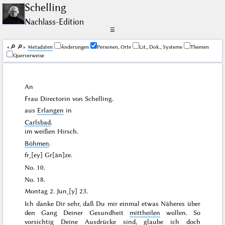
Schelling
Nachlass-Edition
☰
🔎︎
🔎︎
Me­ta­da­ten
Änderungen
Personen, Orte
Lit., Dok., Systeme
Themen
Querverweise
An
Frau Directorin von
Schelling
.
aus
Erlangen
in
Carlsbad
.
im weißen Hirsch.
Böhmen
.
fr˖[ey] Gr[än]ze.
No. 10.
No. 18.
Montag
2. Jun˖[y] 23
.
Ich danke Dir sehr, daß Du mir einmal etwas Näheres über
den Gang Deiner Gesundheit
mittheilen
wollen
. So
vorsichtig Deine Ausdrücke sind, glaube ich doch