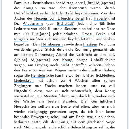
Familie zu beurlauben über Mittag, aber I˖[hre] M˖[ajestät]
die
Königin
so wie der
Kronprinz
waren durch
Unbäßlichkeit verhindert der Tafel beyzuwohnen. Von den
Ärzten des
Herzogs von L˖[euchtenberg]
hat
Haberle
und
Dr.
Wiedemann
(aus
Eichstädt
) jeder eine jährliche
Leibrente von 1000 fl. und außerdem eine brillantirte Dose
mit 100 Duc˖[aten] jeder erhalten,
Grossi
,
Fecke
und
Ringseis
mußten sich mit den beyden letzten Geschenken
begnügen. Den
Nürnbergern
sowie dem
hiesigen
Publicum
wurde ein großer Strich durch die Rechnung gemacht, als
am
letzten Donnerstag
Abend die Nachricht ankam, daß
S˖[eine] M˖[ajestät] der
König
, obiger Unbäßlichkeit
wegen, am
Freytag
noch nicht antreffen würden. Schon
den Tag zuvor war kein Wagen mehr in der Stadt zu haben,
sogar die
Heinlein
’sche Familie wollte nicht zurückbleiben.
Liederskron
hat schon vor 4 Wochen allen seinen
Zöglingen nur Fräcke machen lassen, und ist voll
Ungeduld, diese, wie er sich schmeichelt, dem König
vorzustellen. Die Meisten fuhren nun doch hin, wobey sich
die Wirthe am besten
standen
. Die Kön˖[iglichen]
Herrschaften sollten nun heute eintreffen, aber es muß
wieder rückgängig geworden seyn, da ich hier keine
besondre Bewegung sehe, und am Ende, wie auch schon
verlautet hatte, eilt der König auf dem gradesten Wege
nach
München
, ohne die schöne Beleuchtung zu seh’n, die