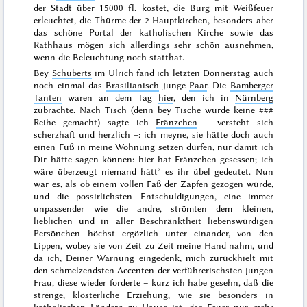
der Stadt über 15000 fl. kostet, die Burg mit Weißfeuer
erleuchtet, die Thürme der 2 Hauptkirchen, besonders aber
das schöne Portal der katholischen Kirche sowie das
Rathhaus mögen sich allerdings sehr schön ausnehmen,
wenn die Beleuchtung noch statthat.
Bey
Schuberts
im Ulrich fand ich letzten Donnerstag auch
noch einmal das
Brasilianisch
junge
Paar
. Die
Bamberger
Tanten
waren an dem Tag
hier
, den ich in
Nürnberg
zubrachte. Nach Tisch (denn bey Tische wurde keine
###
Reihe gemacht) sagte ich
Fränzchen
– versteht sich
scherzhaft und herzlich –: ich meyne, sie hätte doch auch
einen Fuß in meine Wohnung setzen dürfen, nur damit ich
Dir hätte sagen können: hier hat Fränzchen gesessen; ich
wäre überzeugt niemand hätt’ es ihr übel gedeutet. Nun
war es, als ob einem vollen Faß der Zapfen gezogen würde,
und die possirlichsten Entschuldigungen, eine immer
unpassender wie die andre, strömten dem kleinen,
lieblichen und in aller Beschränktheit liebenswürdigen
Persönchen
höchst ergözlich unter einander, von den
Lippen, wobey sie von Zeit zu Zeit meine Hand nahm, und
da ich, Deiner Warnung eingedenk, mich zurückhielt mit
den schmelzendsten Accenten der verführerischsten jungen
Frau, diese wieder forderte – kurz ich habe gesehn, daß die
strenge, klösterliche Erziehung, wie sie besonders in