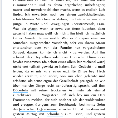
katholischen Ländern zu Hause ist, das Feuer nur mehr
zusammenhält und es desto ergözlicher, unbefangner,
naiver und unwiderstehlicher macht, wenn es endlich Luft
findet. Ich erwartete, noch vor einem zurückhaltenden,
schüchternen Mädchen zu stehen, und siehe es war eine
junge, in Worte und Bewegungen überstromende, Frau.
Was der
Mann
, wenn er etwa von ferne lauschte, dazu
gedacht haben mag weiß ich nicht; ihn hielt ich natürlich
keiner Anrede darum werth. War es übrigens eine von
München mitgebrachte Vorschrift, oder ein ihrem Mann
entstandner oder von der Familie nur vorgeschobner
Scrupel, daraus konnte ich nicht klug werden. Auf ihn
scheint das Heyrathen oder das tropische Clima oder
beydes zusammen (da schon eines allein hinreichend wäre)
nicht vortheilhaft gewirkt zu haben. Sein Gedächtniß muß
leiden, da er mir kurz zuvor erzählte Dinge bey Tisch
wieder erzählte, und andre, von mir eben gelernte und
erfahrne, als seine eigne der Gesellschaft preisgab, so wie
über manche Dinge recht schöpferartig sprach, daß ihm
Döderlein
mit seiner trockenen Art mehr als einmal
zurechtwies. – –
Vorgestern
ließ sich bey mir ein Herr
Frommann
melden, der sich nachher als der wohlstudirte
und erzogne, übrigens zum Buchhandel bestimmte Sohn
des
Jenaischen
Fr˖[ommann]
auswies. Ich bat ihn dann auf
gestern
Mittag mit
Schönbein
zum Essen, und gestern