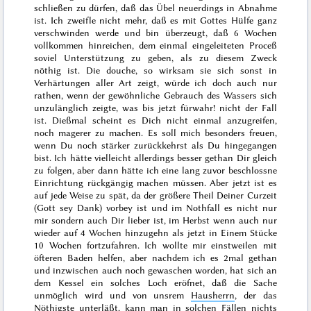
schließen zu dürfen, daß das Übel neuerdings in Abnahme
ist. Ich zweifle nicht mehr, daß es mit Gottes Hülfe ganz
verschwinden werde und bin überzeugt, daß 6 Wochen
vollkommen hinreichen, dem einmal eingeleiteten Proceß
soviel Unterstützung zu geben, als zu diesem Zweck
nöthig ist. Die
douche
, so wirksam sie sich sonst in
Verhärtungen aller Art zeigt, würde ich doch auch nur
rathen, wenn der gewöhnliche Gebrauch des Wassers sich
unzulänglich zeigte, was bis jetzt fürwahr! nicht der Fall
ist. Dießmal scheint es Dich nicht einmal anzugreifen,
noch magerer zu machen. Es soll mich besonders freuen,
wenn Du noch stärker zurückkehrst als Du hingegangen
bist. Ich hätte vielleicht allerdings besser gethan Dir gleich
zu folgen, aber dann hätte ich eine lang zuvor beschlossne
Einrichtung rückgängig machen müssen. Aber jetzt ist es
auf jede Weise zu spät, da der größere Theil Deiner Curzeit
(Gott sey Dank)
vorbey
ist und im Nothfall es nicht nur
mir sondern auch Dir
lieber
ist, im
Herbst
wenn auch nur
wieder auf 4 Wochen hinzugehn als jetzt in Einem Stücke
10 Wochen fortzufahren. Ich wollte mir einstweilen mit
öfteren Baden helfen, aber nachdem ich es 2mal gethan
und inzwischen auch noch gewaschen worden, hat sich an
dem Kessel ein solches Loch eröfnet, daß die Sache
unmöglich wird und von unsrem
Hausherrn
, der das
Nöthigste unterläßt, kann man in solchen Fällen nichts