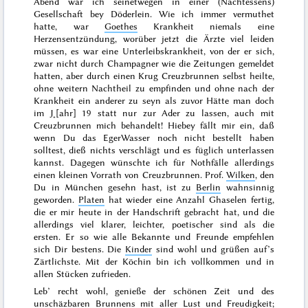
Abend war ich seinetwegen in einer (Nachtessens)
Gesellschaft bey Döderlein. Wie ich immer vermuthet
hatte, war
Goethes
Krankheit niemals eine
Herzensentzündung, worüber jetzt die Ärzte viel leiden
müssen, es war eine Unterleibskrankheit, von der er sich,
zwar nicht durch Champagner wie die Zeitungen gemeldet
hatten, aber durch einen Krug Creuzbrunnen selbst heilte,
ohne weitern Nachtheil zu empfinden und ohne nach der
Krankheit ein anderer zu seyn als zuvor Hätte man doch
im J˖[ahr]
19
statt nur zur Ader zu lassen, auch mit
Creuzbrunnen mich behandelt! Hiebey fällt mir ein, daß
wenn Du das EgerWasser noch nicht bestellt haben
solltest, dieß nichts verschlägt und es füglich unterlassen
kannst. Dagegen wünschte ich für Nothfälle allerdings
einen kleinen Vorrath von Creuzbrunnen. Prof.
Wilken
, den
Du in München gesehn hast, ist zu
Berlin
wahnsinnig
geworden.
Platen
hat wieder eine Anzahl Ghaselen fertig,
die er mir heute in der Handschrift gebracht hat, und die
allerdings viel klarer, leichter, poetischer sind als die
ersten. Er so wie alle Bekannte und Freunde empfehlen
sich Dir bestens. Die
Kinder
sind wohl
und grüßen auf’s
Zärtlichste. Mit der Köchin bin ich vollkommen und in
allen Stücken zufrieden.
Leb’ recht wohl, genieße der schönen Zeit und des
unschäzbaren Brunnens mit aller Lust und Freudigkeit;