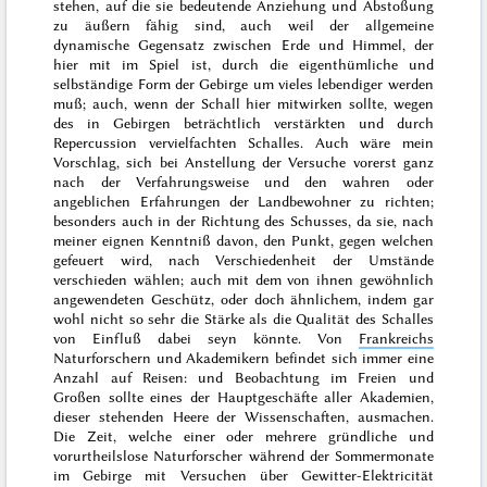
stehen, auf die sie bedeutende Anziehung und Abstoßung
zu äußern fähig sind, auch weil der allgemeine
dynamische Gegensatz zwischen Erde und Himmel, der
hier mit im Spiel ist, durch die eigenthümliche und
selbständige Form der Gebirge um vieles lebendiger werden
muß; auch, wenn der Schall hier mitwirken sollte, wegen
des in Gebirgen beträchtlich verstärkten und durch
Repercussion vervielfachten Schalles. Auch wäre mein
Vorschlag, sich bei Anstellung der Versuche vorerst ganz
nach der Verfahrungsweise und den wahren oder
angeblichen Erfahrungen der Landbewohner zu richten;
besonders auch in der Richtung des Schusses, da sie, nach
meiner eignen Kenntniß davon, den Punkt, gegen welchen
gefeuert wird, nach Verschiedenheit der Umstände
verschieden wählen; auch mit dem von ihnen gewöhnlich
angewendeten Geschütz, oder doch ähnlichem, indem gar
wohl nicht so sehr die Stärke als die Qualität des Schalles
von Einfluß dabei seyn könnte. Von
Frankreichs
Naturforschern und Akademikern befindet sich immer eine
Anzahl auf Reisen: und Beobachtung im Freien und
Großen sollte eines der Hauptgeschäfte aller Akademien,
dieser stehenden Heere der Wissenschaften, ausmachen.
Die Zeit, welche einer oder mehrere gründliche und
vorurtheilslose Naturforscher während der Sommermonate
im Gebirge mit Versuchen über Gewitter-Elektricität