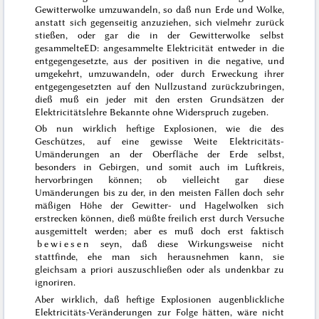
Gewitterwolke umzuwandeln, so daß nun Erde und Wolke,
anstatt sich gegenseitig anzuziehen, sich vielmehr zurück
stießen, oder gar die in der Gewitterwolke selbst
gesammelte
ED: angesammelte
Elektricität entweder in die
entgegengesetzte, aus der positiven in die negative, und
umgekehrt, umzuwandeln, oder durch Erweckung ihrer
entgegengesetzten auf den Nullzustand zurückzubringen,
dieß muß ein jeder mit den ersten Grundsätzen der
Elektricitätslehre Bekannte ohne Widerspruch zugeben.
Ob nun wirklich heftige Explosionen, wie die des
Geschützes, auf eine gewisse Weite Elektricitäts-
Umänderungen an der Oberfläche der Erde selbst,
besonders in Gebirgen, und somit auch im Luftkreis,
hervorbringen können; ob vielleicht gar diese
Umänderungen bis zu der, in den meisten Fällen doch sehr
mäßigen Höhe der Gewitter- und Hagelwolken sich
erstrecken können, dieß müßte freilich erst durch Versuche
ausgemittelt werden; aber es muß doch erst faktisch
bewiesen
seyn, daß diese Wirkungsweise nicht
stattfinde, ehe man sich herausnehmen kann, sie
gleichsam
a priori
auszuschließen oder als undenkbar zu
ignoriren.
Aber wirklich, daß heftige Explosionen augenblickliche
Elektricitäts-Veränderungen zur Folge hätten, wäre nicht