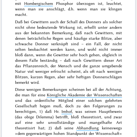
mit
Hombergischem
Phosphor überzogen ist, leuchtet,
wenn man sie anschlägt, d.h. wenn man sie klingen
macht.
Daß bei Gewittern auch der Schall des Donners als solcher
nicht ohne bedeutende Wirkung ist, erhellt unter andern
aus der bekannten Bemerkung, daß nach Gewittern, mit
denen beträchtliche Regen und
häufige starke Blitze, aber
schwache Donner verknüpft sind – ein Fall, der nicht
selten beobachtet werden kann, und wohl nicht immer
bloß dann, wenn die Gewitter sehr hoch gehen, obgleich in
diesem Falle beständig – daß nach Gewittern dieser Art
das Pflanzenreich, der Mensch und die ganze umgebende
Natur viel weniger erfrischt scheint, als oft nach wenigen
Blitzen, kurzen Regen, aber sehr heftigen Donnerschlägen
bemerkt wird.
Diese wenigen Bemerkungen scheinen bei all der Achtung,
die man für eine
Königliche Akademie der Wissenschaften
und das ordentliche Mitglied einer solchen gelehrten
Gesellschaft hegen muß, doch zu den Folgerungen zu
berechtigen, 1) daß Hr.
Imhof
, was seinen Hauptbeweis
(das obige Dilemma) betrifft, bloß theoretisirt, und zwar
auf eine sehr unvollständige und mangelhafte Art
theoretisirt hat; 2) daß seine
Abhandlung
keineswegs
»
dem gegenwärtigen hohen Standpunkt der Wissenschaft
«