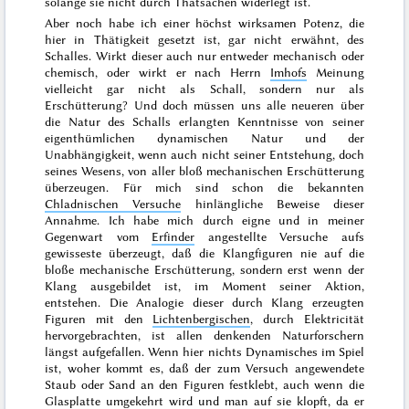
solange sie nicht durch Thatsachen widerlegt ist.
Aber noch habe ich einer höchst wirksamen Potenz, die
hier in Thätigkeit gesetzt ist, gar nicht erwähnt, des
Schalles. Wirkt dieser auch nur entweder mechanisch oder
chemisch, oder wirkt er nach Herrn
Imhofs
Meinung
vielleicht gar nicht als Schall, sondern nur als
Erschütterung? Und doch müssen uns alle neueren über
die Natur des Schalls erlangten Kenntnisse von seiner
eigenthümlichen dynamischen Natur und der
Unabhängigkeit, wenn auch nicht seiner Entstehung, doch
seines Wesens,
von aller bloß mechanischen Erschütterung
überzeugen. Für mich sind schon die bekannten
Chladnischen Versuche
hinlängliche Beweise dieser
Annahme. Ich habe mich durch eigne und in meiner
Gegenwart vom
Erfinder
angestellte Versuche aufs
gewisseste überzeugt, daß die Klangfiguren nie auf die
bloße mechanische Erschütterung, sondern erst wenn der
Klang ausgebildet ist, im Moment seiner Aktion,
entstehen. Die Analogie dieser durch Klang erzeugten
Figuren mit den
Lichtenbergischen
, durch Elektricität
hervorgebrachten, ist allen denkenden Naturforschern
längst aufgefallen. Wenn hier nichts Dynamisches im Spiel
ist, woher kommt es, daß der zum Versuch angewendete
Staub oder Sand an den Figuren festklebt, auch wenn die
Glasplatte umgekehrt wird und man auf sie klopft, da er