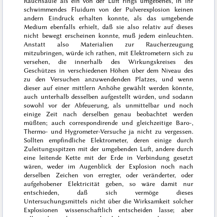
Rauchsäule als ein von der Luft rings umgebenes, in ihr
schwimmendes Fluidum von der Pulverexplosion keinen
andern Eindruck erhalten konnte, als das umgebende
Medium ebenfalls erhielt, daß sie also relativ auf dieses
nicht bewegt erscheinen konnte, muß jedem einleuchten.
Anstatt also Materialien zur Raucherzeugung
mitzubringen, würde ich rathen, mit Elektrometern sich zu
versehen, die innerhalb des Wirkungskreises des
Geschützes in verschiedenen Höhen über dem Niveau des
zu den Versuchen anzuwendenden Platzes, und wenn
dieser auf einer mittlern Anhöhe gewählt werden könnte,
auch unterhalb desselben aufgestellt würden, und sodann
sowohl vor der Abfeuerung, als unmittelbar und noch
einige Zeit nach derselben genau beobachtet werden
müßten; auch correspondirende und gleichzeitige Baro-,
Thermo- und Hygrometer-Versuche ja nicht zu vergessen.
Sollten empfindliche Elektrometer, deren einige durch
Zuleitungsspitzen mit der umgebenden Luft, andere durch
eine leitende Kette mit der Erde in Verbindung gesetzt
wären, weder im Augenblick der Explosion noch nach
derselben Zeichen von erregter, oder veränderter, oder
aufgehobener Elektricität geben, so wäre damit nur
entschieden, daß sich vermöge dieses
Untersuchungsmittels nicht über die Wirksamkeit solcher
Explosionen wissenschaftlich entscheiden lasse; aber