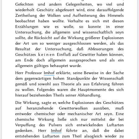
Gefechten und andern Gelegenheiten, wo viel und
wiederholt Geschütz abgefeuert wird, eine darauffolgende
Zertheilung der Wolken und Aufheiterung des Himmels
beobachtet haben wollte. Verhalte es sich mit diesen
Erzählungen wie es wolle, so konnte in einer
Untersuchung, die allgemein und wissenschaftlich seyn
sollte, die Rücksicht auf die Wirkung größerer Explosionen
der Art um so weniger ausgeschlossen werden, als das
Resultat der Untersuchung, daß Abfeuerungen des
Geschützes
keinen
Einfluß auf Gewitter haben können,
am Ende doch allgemein ausgesprochen und als ein
allgemein gültiges behauptet wurde.
Herr Professor
Imhof
erklärte, seine Beweise in der Sache
dem gegenwärtigen hohen Standpunkte der Wissenschaft
gemäß
und sowohl
aus Theorie als aus Erfahrung
führen
zu wollen. Folgendes waren die Hauptmomente des sich
hierauf beziehenden Theils seiner Abhandlung.
Die Wirkung, sagte er, welche Explosionen des Geschützes
auf heranziehende Gewitterwolken
ausüben, muß
entweder
chemischer oder mechanischer
Art seyn. Eine
chemische Wirkung ließe sich nur mittelst der bei
Verpuffung des Pulvers sich entwickelnden Luftarten
gedenken. Herr
Imhof
führte an, daß die dabei
entstehenden Luftarten zum Theil alsogleich wieder zu