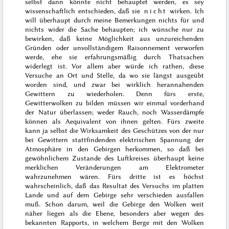
selbst dann könnte nicht behauptet werden, es sey
wissenschaftlich entschieden, daß sie
nicht
wirken. Ich
will überhaupt durch meine Bemerkungen nichts für und
nichts wider die Sache behaupten; ich wünsche nur zu
bewirken, daß keine Möglichkeit aus unzureichenden
Gründen oder unvollständigem Raisonnement verworfen
werde, ehe sie erfahrungsmäßig durch Thatsachen
widerlegt ist. Vor allem aber würde ich rathen, diese
Versuche an Ort und Stelle, da wo sie längst ausgeübt
worden sind, und zwar bei wirklich herannahenden
Gewittern zu wiederholen. Denn fürs erste,
Gewitterwolken zu bilden müssen wir einmal vorderhand
der Natur überlassen; weder Rauch, noch Wasserdämpfe
können als Aequivalent von ihnen gelten. Fürs zweite
kann ja selbst die Wirksamkeit des Geschützes von der nur
bei Gewittern stattfindenden elektrischen Spannung der
Atmosphäre in den Gebirgen herkommen, so daß bei
gewöhnlichem
Zustande des Luftkreises überhaupt keine
merklichen Veränderungen am Elektrometer
wahrzunehmen wären. Fürs dritte ist es höchst
wahrscheinlich, daß das Resultat des Versuchs im platten
Lande und auf dem Gebirge sehr verschieden ausfallen
muß. Schon darum, weil die Gebirge den Wolken weit
näher liegen als die Ebene, besonders aber wegen des
bekannten Rapports, in welchem Berge mit den Wolken