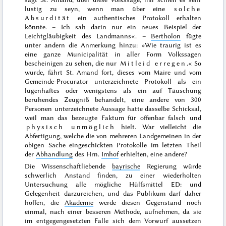
lustig zu seyn, wenn man über eine
solche
Absurdität
ein authentisches Protokoll erhalten
könnte. – Ich sah darin nur ein neues Beispiel der
Leichtgläubigkeit des Landmanns
«. –
Bertholon
fügte
unter andern die Anmerkung hinzu: »
Wie traurig ist es
eine ganze Municipalität in aller Form Volkssagen
bescheinigen zu sehen, die nur
Mitleid erregen
.
«
So
wurde
, fährt St. Amand fort,
dieses vom Maire und vom
Gemeinde-Procurator unterzeichnete Protokoll als ein
lügenhaftes oder wenigstens als ein auf Täuschung
beruhendes Zeugniß behandelt, eine andere von 300
Personen unterzeichnete Aussage hatte dasselbe Schicksal,
weil man das bezeugte Faktum für offenbar falsch und
physisch unmöglich
hielt.
War vielleicht die
Abfertigung, welche die von mehreren Landgemeinen in der
obigen Sache eingeschickten Protokolle im letzten Theil
der
Abhandlung
des Hrn.
Imhof
erhielten, eine andere?
Die Wissenschaftliebende
bayrische
Regierung würde
schwerlich Anstand finden, zu einer wiederholten
Untersuchung alle mögliche Hülfsmittel
ED: und
Gelegenheit
darzureichen, und das Publikum darf daher
hoffen, die
Akademie
werde diesen Gegenstand noch
einmal, nach einer besseren Methode, aufnehmen, da sie
im entgegengesetzten Falle sich dem Vorwurf aussetzen