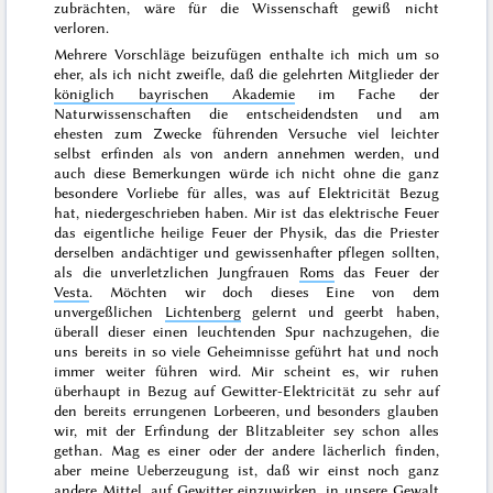
zubrächten, wäre für die Wissenschaft gewiß nicht
verloren.
Mehrere Vorschläge beizufügen enthalte ich mich um so
eher, als ich nicht zweifle, daß die gelehrten Mitglieder der
königlich bayrischen Akademie
im Fache der
Naturwissenschaften die entscheidendsten und am
ehesten zum Zwecke führenden Versuche viel leichter
selbst erfinden als von andern annehmen werden, und
auch diese Bemerkungen würde ich nicht ohne die ganz
besondere Vorliebe für alles, was auf Elektricität
Bezug
hat, niedergeschrieben haben. Mir ist das elektrische Feuer
das eigentliche heilige Feuer der Physik, das die Priester
derselben andächtiger und gewissenhafter pflegen sollten,
als die unverletzlichen Jungfrauen
Roms
das Feuer der
Vesta
. Möchten wir doch dieses Eine von dem
unvergeßlichen
Lichtenberg
gelernt und geerbt haben,
überall dieser einen leuchtenden Spur nachzugehen, die
uns bereits in so viele Geheimnisse geführt hat und noch
immer weiter führen wird. Mir scheint es, wir ruhen
überhaupt in Bezug auf Gewitter-Elektricität zu sehr auf
den bereits errungenen Lorbeeren, und besonders glauben
wir, mit der Erfindung der Blitzableiter sey schon alles
gethan. Mag es einer oder der andere lächerlich finden,
aber meine Ueberzeugung ist, daß wir einst noch ganz
andere Mittel, auf Gewitter einzuwirken, in unsere Gewalt