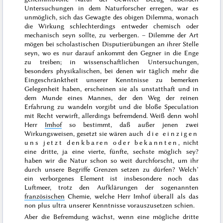
Untersuchungen in dem Naturforscher erregen, war es
unmöglich, sich das Gewagte des obigen Dilemma, wonach
die Wirkung schlechterdings entweder chemisch oder
mechanisch seyn sollte, zu verbergen. – Dilemme der Art
mögen bei scholastischen Disputierübungen an ihrer Stelle
seyn, wo es nur darauf ankommt den Gegner in die Enge
zu treiben; in wissenschaftlichen Untersuchungen,
besonders physikalischen, bei denen wir täglich mehr die
Eingeschränktheit unserer Kenntnisse zu bemerken
Gelegenheit haben, erscheinen sie als unstatthaft und in
dem Munde eines Mannes, der den Weg der reinen
Erfahrung
zu wandeln vorgibt und die bloße Speculation
mit Recht verwirft, allerdings befremdend. Weiß denn wohl
Herr
Imhof
so bestimmt, daß außer jenen zwei
Wirkungsweisen, gesetzt sie wären auch
die einzigen
uns jetzt denkbaren oder bekannten,
nicht
eine dritte, ja eine vierte, fünfte, sechste möglich sey?
haben wir die Natur schon so weit durchforscht, um ihr
durch unsere Begriffe Grenzen setzen zu dürfen? Welch’
ein verborgenes Element ist insbesondere noch das
Luftmeer, trotz den Aufklärungen der sogenannten
französischen
Chemie
, welche Herr Imhof überall als das
non plus ultra
unserer Kenntnisse vorauszusetzen schien.
Aber die Befremdung wächst, wenn eine mögliche dritte