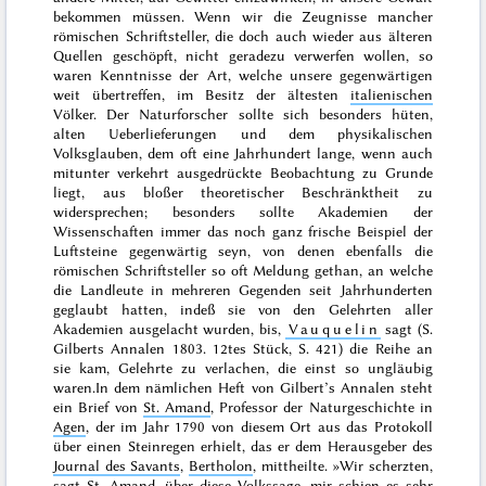
bekommen müssen. Wenn wir die Zeugnisse mancher
römischen Schriftsteller, die doch auch wieder aus älteren
Quellen geschöpft, nicht geradezu verwerfen wollen, so
waren Kenntnisse der Art, welche unsere gegenwärtigen
weit übertreffen, im Besitz der ältesten
italienischen
Völker. Der Naturforscher sollte sich besonders hüten,
alten Ueberlieferungen und dem physikalischen
Volksglauben, dem oft eine Jahrhundert lange, wenn auch
mitunter verkehrt ausgedrückte Beobachtung zu Grunde
liegt, aus bloßer theoretischer Beschränktheit zu
widersprechen; besonders sollte Akademien der
Wissenschaften immer das noch ganz frische Beispiel der
Luftsteine gegenwärtig seyn, von denen ebenfalls die
römischen Schriftsteller so oft Meldung gethan, an welche
die Landleute in mehreren Gegenden seit Jahrhunderten
geglaubt hatten, indeß sie von den Gelehrten aller
Akademien ausgelacht wurden, bis,
Vauquelin
sagt (S.
Gilberts Annalen 1803. 12tes Stück, S. 421)
die Reihe an
sie kam, Gelehrte zu verlachen, die einst so ungläubig
waren
.
In dem nämlichen Heft von Gilbert’s Annalen steht
ein Brief von
St. Amand
, Professor der Naturgeschichte in
Agen
, der im Jahr
1790
von diesem Ort aus das Protokoll
über einen Steinregen erhielt, das er dem Herausgeber des
Journal des Savants
,
Bertholon
, mittheilte. »
Wir scherzten
,
sagt St. Amand,
über diese Volkssage, mir schien es sehr