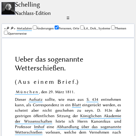
Schelling
Nachlass-Edition
☰
🔎︎
🔎︎
Me­ta­da­ten
Änderungen
Personen, Orte
Lit., Dok., Systeme
Themen
Querverweise
Ueber das sogenannte
Wetterschießen.
(
Aus einem Brief
.)
München
, den
29. März 1811
.
Dieser
Aufsatz
sollte, wie man aus
S. 434
entnehmen
kann, als Correspondenz in ein
Blatt
eingerückt werden, es
scheint aber nicht geschehen zu seyn. D. H.
In der
gestrigen
öffentlichen Sitzung der
Königlichen Akademie
der Wissenschaften
hörte ich Herrn Kanonikus und
Professor
Imhof
eine
Abhandlung über das sogenannte
Wetterschießen
vorlesen, welche dem Vernehmen nach