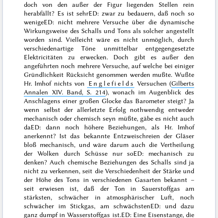
doch von den außer der Figur liegenden Stellen rein
herabfällt? Es ist
sehr
ED: zwar
zu bedauern, daß
noch so
wenige
ED: nicht mehrere
Versuche über die dynamische
Wirkungsweise des Schalls und Tons als solcher angestellt
worden sind. Vielleicht wäre es nicht unmöglich, durch
verschiedenartige Töne unmittelbar entgegengesetzte
Elektricitäten zu erwecken. Doch gibt es außer den
angeführten noch mehrere Versuche, auf welche bei einiger
Gründlichkeit Rücksicht genommen werden mußte. Wußte
Hr. Imhof nichts von
Englefields
Versuchen (
Gilberts
Annalen XIV. Band, S. 214
), wonach im Augenblick des
Anschlagens einer großen Glocke das Barometer steigt? Ja
wenn selbst der allerletzte Erfolg nothwendig entweder
mechanisch oder chemisch seyn müßte, gäbe es nicht auch
da
ED: dann
noch höhere Beziehungen, als Hr. Imhof
anerkennt? Ist das bekannte Entzweischreien der Gläser
bloß mechanisch, und wäre darum auch die Vertheilung
der Wolken durch Schüsse nur
so
ED: mechanisch
zu
denken? Auch chemische Beziehungen des Schalls sind ja
nicht zu verkennen, seit die Verschiedenheit der Stärke und
der Höhe des Tons in verschiedenen Gasarten bekannt –
seit erwiesen ist, daß der Ton in Sauerstoffgas am
stärksten, schwächer in atmosphärischer Luft, noch
schwächer im Stickgas, am schwächsten
ED: und dazu
ganz dumpf
in Wasserstoffgas ist
.
ED: Eine Eisenstange, die