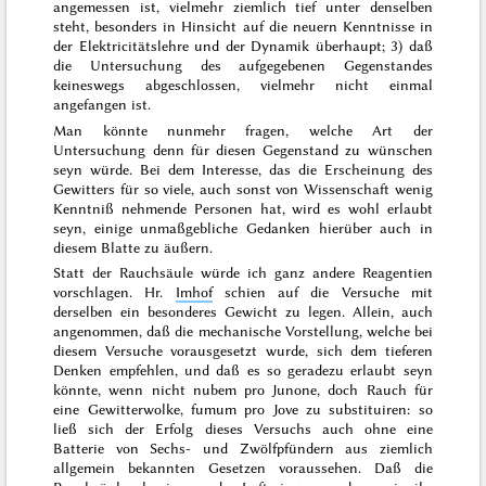
angemessen ist, vielmehr ziemlich tief unter denselben
steht, besonders in Hinsicht auf die neuern Kenntnisse in
der Elektricitätslehre und der Dynamik überhaupt; 3) daß
die Untersuchung des aufgegebenen Gegenstandes
keineswegs abgeschlossen, vielmehr nicht einmal
angefangen ist.
Man könnte nunmehr fragen, welche Art der
Untersuchung denn für diesen Gegenstand zu wünschen
seyn würde. Bei dem Interesse, das die Erscheinung des
Gewitters für so viele, auch sonst von Wissenschaft wenig
Kenntniß nehmende Personen hat, wird es wohl erlaubt
seyn, einige unmaßgebliche Gedanken hierüber auch in
diesem Blatte zu äußern.
Statt der Rauchsäule würde ich ganz andere Reagentien
vorschlagen. Hr.
Imhof
schien auf die Versuche mit
derselben ein besonderes Gewicht zu legen. Allein, auch
angenommen, daß die mechanische Vorstellung, welche bei
diesem Versuche vorausgesetzt wurde, sich dem tieferen
Denken empfehlen, und daß es so geradezu erlaubt seyn
könnte, wenn nicht
nubem pro Junone
, doch Rauch für
eine Gewitterwolke,
fumum pro Jove
zu substituiren: so
ließ sich der Erfolg dieses Versuchs auch ohne eine
Batterie von Sechs- und Zwölfpfündern aus ziemlich
allgemein
bekannten Gesetzen voraussehen. Daß die