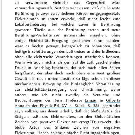
zu verwundern; vielmehr das Gegentheil wäre
verwunderungswerth. Seitdem wir wissen, daß die leiseste
Berührung je zwei verschiedener Körper entgegengesetzte
Elektricitäten in ihnen erweckt, daß nicht leicht eine
Lokalveränderung, bei welcher zuvor in Berührung
gewesene Theile aus der Berührung treten und neue
Berührungs-Verhältnisse miteinander eingehen, ohne
einige Elektricitäts-Erregung geschehen kann: seitdem
wäre es höchst gewagt, kategorisch zu behaupten, daß
heftige Erschütterungen des Luftkreises und des Erdbodens
ohne alle elektrische Veränderungen stattfinden können.
Wenn wir auch nichts als den auf die Luft geschehenden
Druck in Anschlag brächten, der sich nach allen Seiten
fortpflanzt, der aber doch nach oben eine weit größere
Gewalt als nach unten ausübt: so läge schon in dieser
mechanischen Bewegung die hinlängliche Veranlassung
zur Elektricitäts-Erzeugung oder Umstimmung, wenn
anders, wie ich nicht zweifle, die Versuche und
Beobachtungen des Herrn Professor
Erman
, in
Gilberts
Annalen der Physik Bd. XV, 4. Stück, S. 385
, gegründet
seyn sollten, aus denen erhellt, daß
der bloße Actus des
Steigens, z.B. des Elektrometers, an den Goldblättchen
Zeichen von positiver Elektricität
erregt
ED: erweckt
, der
bloße Actus des Sinkens Zeichen von negativer
Elektricität
. Haben solche einfache Richtungsänderungen,