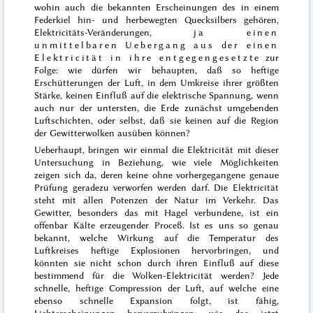
wohin auch die bekannten
Erscheinungen des in einem
Federkiel hin- und herbewegten Quecksilbers
gehören,
Elektricitäts-Veränderungen,
ja
einen
unmittelbaren Uebergang aus der einen
Elektricität in ihre entgegengesetzte
zur
Folge: wie dürfen wir behaupten, daß so heftige
Erschütterungen der Luft, in dem Umkreise ihrer größten
Stärke, keinen Einfluß auf die elektrische Spannung, wenn
auch nur der untersten, die Erde zunächst umgebenden
Luftschichten, oder selbst, daß sie keinen auf die Region
der Gewitterwolken ausüben können?
Ueberhaupt, bringen wir einmal die Elektricität mit dieser
Untersuchung in Beziehung, wie viele Möglichkeiten
zeigen sich da, deren keine ohne vorhergegangene genaue
Prüfung geradezu verworfen werden darf. Die Elektricität
steht mit allen Potenzen der Natur im Verkehr. Das
Gewitter, besonders das mit Hagel verbundene, ist ein
offenbar Kälte erzeugender Proceß. Ist es uns so genau
bekannt, welche Wirkung auf die Temperatur des
Luftkreises heftige Explosionen hervorbringen, und
könnten sie nicht schon durch ihren Einfluß auf diese
bestimmend für die Wolken-Elektricität werden? Jede
schnelle, heftige Compression der Luft, auf welche eine
ebenso schnelle Expansion folgt, ist fähig,
Lichterscheinungen hervorzubringen; wie das jetzt