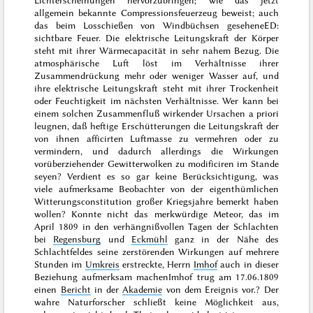
allgemein bekannte Compressionsfeuerzeug beweist; auch
das beim Losschießen von Windbüchsen
gesehene
ED:
sichtbare
Feuer. Die elektrische Leitungskraft der Körper
steht mit ihrer Wärmecapacität in sehr nahem Bezug. Die
atmosphärische Luft löst im Verhältnisse ihrer
Zusammendrückung mehr oder weniger Wasser auf, und
ihre elektrische Leitungskraft steht mit ihrer Trockenheit
oder Feuchtigkeit im nächsten Verhältnisse. Wer kann bei
einem solchen Zusammenfluß wirkender Ursachen
a priori
leugnen, daß heftige Erschütterungen die Leitungskraft der
von ihnen afficirten Luftmasse zu vermehren oder zu
vermindern, und dadurch allerdings die Wirkungen
vorüberziehender Gewitterwolken zu modificiren im Stande
seyen? Verdient es so gar keine Berücksichtigung, was
viele aufmerksame Beobachter von der eigenthümlichen
Witterungsconstitution großer Kriegsjahre bemerkt haben
wollen?
Konnte nicht das merkwürdige Meteor, das im
April 1809
in den verhängnißvollen
Tagen
der Schlachten
bei
Regensburg
und
Eckmühl
ganz in der Nähe des
Schlachtfeldes seine zerstörenden Wirkungen auf mehrere
Stunden im
Umkreis
erstreckte, Herrn
Imhof
auch in dieser
Beziehung aufmerksam machen
Imhof trug am 17.06.1809
einen
Bericht
in der
Akademie
von dem Ereignis vor.
? Der
wahre Naturforscher schließt keine Möglichkeit aus,