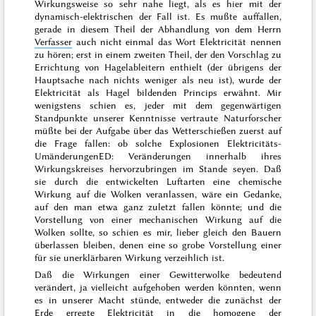
Wirkungsweise so sehr nahe liegt, als es hier mit der
dynamisch-elektrischen der Fall ist. Es mußte auffallen,
gerade in diesem Theil der Abhandlung von dem Herrn
Verfasser
auch nicht einmal das Wort Elektricität nennen
zu hören; erst in einem zweiten Theil, der den Vorschlag zu
Errichtung von
Hagelableitern
enthielt (der übrigens der
Hauptsache nach nichts weniger als neu ist), wurde der
Elektricität als Hagel bildenden Princips
erwähnt. Mir
wenigstens schien es, jeder mit dem gegenwärtigen
Standpunkte unserer Kenntnisse vertraute Naturforscher
müßte bei der Aufgabe über das Wetterschießen zuerst auf
die Frage fallen: ob solche Explosionen Elektricitäts-
Umänderungen
ED: Veränderungen
innerhalb ihres
Wirkungskreises hervorzubringen im Stande seyen. Daß
sie durch die entwickelten Luftarten eine chemische
Wirkung auf die Wolken veranlassen, wäre ein Gedanke,
auf den man etwa ganz zuletzt fallen könnte; und die
Vorstellung von einer mechanischen Wirkung auf die
Wolken sollte, so schien es mir, lieber gleich den Bauern
überlassen bleiben, denen eine so grobe Vorstellung einer
für sie unerklärbaren Wirkung verzeihlich ist.
Daß die Wirkungen einer Gewitterwolke bedeutend
verändert, ja vielleicht aufgehoben werden könnten, wenn
es in unserer Macht stünde, entweder die zunächst der
Erde erregte Elektricität in die homogene der