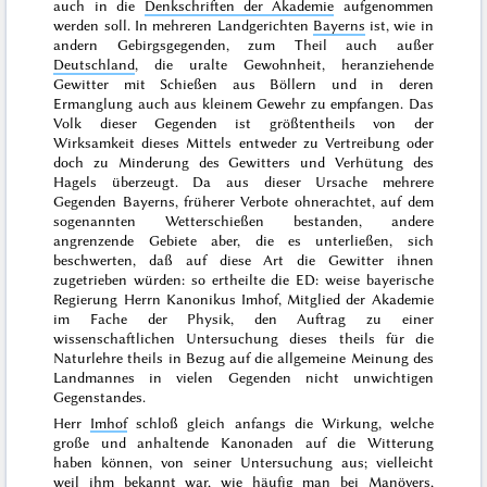
auch in die
Denkschriften der Akademie
aufgenommen
werden soll. In mehreren Landgerichten
Bayerns
ist, wie in
andern Gebirgsgegenden, zum Theil auch außer
Deutschland
, die uralte Gewohnheit, heranziehende
Gewitter mit Schießen aus Böllern und in deren
Ermanglung auch aus kleinem Gewehr zu empfangen. Das
Volk dieser Gegenden ist größtentheils von der
Wirksamkeit dieses Mittels entweder zu Vertreibung oder
doch zu Minderung des Gewitters und Verhütung des
Hagels überzeugt. Da aus dieser Ursache mehrere
Gegenden Bayerns, früherer Verbote ohnerachtet, auf dem
sogenannten Wetterschießen bestanden, andere
angrenzende Gebiete aber, die es unterließen, sich
beschwerten, daß auf diese Art die Gewitter ihnen
zugetrieben würden: so ertheilte die
ED: weise
bayerische
Regierung Herrn Kanonikus Imhof, Mitglied der Akademie
im Fache der Physik, den Auftrag zu einer
wissenschaftlichen Untersuchung dieses theils für die
Naturlehre
theils in Bezug auf die allgemeine Meinung des
Landmannes in vielen Gegenden nicht unwichtigen
Gegenstandes.
Herr
Imhof
schloß gleich anfangs die Wirkung, welche
große und anhaltende Kanonaden
auf die Witterung
haben können, von seiner Untersuchung aus; vielleicht
weil ihm bekannt war, wie häufig man bei Manövers,