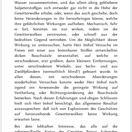
Wasser zusammentreten, und das allein übrig gebliebene
Salpeterstoffgas sich entweder gar nicht in die Höhe der
Gewitterwolke erhebe, oder, wenn das auch geschehe, doch
keine Veränderungen in ihr hervorbringen könne, welche
ihre gefährlichen Wirkungen aufheben.
Mechanisch
, fuhr
er fort, könnten sie nur
wirken, indem sie die
Gewitterwolken zerstreuten
, oder schnell aus der
bedrohten Gegend vertrieben. Um die Möglichkeit dieser
Wirkung zu untersuchen, hatte Herr Imhof
Versuche im
Freien mit einer aus brennbaren Stoffen entwickelten
dicken Rauchsäule
veranstaltet, auf welche in
verschiedenen,
erst größern, dann kleinern Entfernungen,
unter verschiedenen Winkeln,
aus Sechs- und aus
Zwölfpfündern
(vermuthlich blind?) gefeuert wurde. In
allen diesen, mit verschiedenen Abänderungen
wiederholten Versuchen konnte weder Herr Imhof noch
irgend ein Anwesender
die geringste Wirkung auf
Vertheilung oder Richtungsänderung der Rauchsäule
bemerken. Nach diesen Erfahrungen und obigen Schlüssen
hielt sich Herr Imhof berechtigt,
das allgemeine Resultat
auszusprechen
: daß sich von Explosionen des Geschützes
auf heranziehende Gewitterwolken
keine Wirkung
erwarten lasse.
Bei dem lebhaften Interesse, das alle auf die
geheimnißvolle Natur der Gewitter Bezug habenden