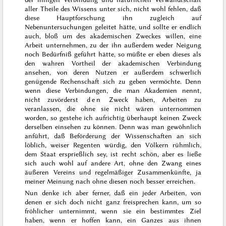
aller Theile des Wissens unter sich, nicht wohl fehlen, daß
diese Hauptforschung ihn zugleich auf
Nebenuntersuchungen geleitet hätte, und sollte er endlich
auch, bloß um des akademischen Zweckes willen, eine
Arbeit unternehmen, zu der ihn
außerdem weder Neigung
noch Bedürfniß geführt hätte, so müßte er eben dieses als
den wahren Vortheil der akademischen Verbindung
ansehen, von deren Nutzen er außerdem schwerlich
genügende Rechenschaft sich zu geben vermöchte. Denn
wenn diese Verbindungen, die man Akademien nennt,
nicht zuvörderst
den
Zweck haben, Arbeiten zu
veranlassen, die ohne sie nicht wären unternommen
worden, so gestehe ich aufrichtig überhaupt keinen Zweck
derselben einsehen zu können. Denn was man gewöhnlich
anführt, daß Beförderung der Wissenschaften an sich
löblich, weiser Regenten würdig, den Völkern rühmlich,
dem Staat ersprießlich sey, ist recht schön, aber es ließe
sich auch wohl auf andere Art, ohne den Zwang eines
äußeren Vereins und regelmäßiger Zusammenkünfte, ja
meiner Meinung nach ohne diesen noch besser erreichen.
Nun denke ich aber ferner, daß ein jeder Arbeiten, von
denen er sich doch nicht ganz freisprechen kann, um so
fröhlicher unternimmt, wenn sie ein bestimmtes Ziel
haben, wenn er hoffen kann, ein Ganzes aus ihnen