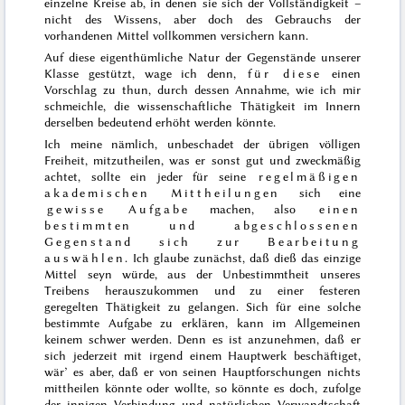
einzelne Kreise ab, in denen sie sich der Vollständigkeit –
nicht des Wissens, aber doch des Gebrauchs der
vorhandenen Mittel vollkommen versichern kann.
Auf diese eigenthümliche Natur der Gegenstände unserer
Klasse gestützt, wage ich denn,
für diese
einen
Vorschlag zu thun, durch dessen Annahme, wie ich mir
schmeichle, die wissenschaftliche Thätigkeit im Innern
derselben bedeutend erhöht werden könnte.
Ich meine nämlich, unbeschadet der übrigen völligen
Freiheit, mitzutheilen, was er sonst gut und zweckmäßig
achtet, sollte ein jeder für seine
regelmäßigen
akademischen Mittheilungen
sich eine
gewisse Aufgabe
machen, also
einen
bestimmten und abgeschlossenen
Gegenstand sich zur Bearbeitung
auswählen
. Ich glaube zunächst, daß dieß das einzige
Mittel seyn würde, aus der Unbestimmtheit unseres
Treibens herauszukommen und zu einer festeren
geregelten Thätigkeit zu gelangen. Sich für eine solche
bestimmte Aufgabe zu erklären, kann im Allgemeinen
keinem schwer werden. Denn es ist anzunehmen, daß er
sich jederzeit mit irgend einem Hauptwerk beschäftiget,
wär’ es aber, daß er von seinen Hauptforschungen nichts
mittheilen könnte oder wollte, so könnte es doch, zufolge
der innigen Verbindung und natürlichen Verwandtschaft