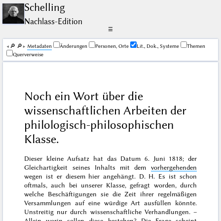
Schelling
Nachlass-Edition
☰
🔎︎
🔎︎
Me­ta­da­ten
Änderungen
Personen, Orte
Lit., Dok., Systeme
Themen
Querverweise
Noch ein Wort über die
wissenschaftlichen Arbeiten der
philologisch-philosophischen
Klasse.
Dieser kleine Aufsatz hat das Datum
6. Juni 1818
; der
Gleichartigkeit seines Inhalts mit dem
vorhergehenden
wegen ist er diesem hier angehängt. D. H.
Es ist schon
oftmals, auch bei unserer Klasse, gefragt worden, durch
welche Beschäftigungen sie die Zeit ihrer regelmäßigen
Versammlungen auf eine würdige Art ausfüllen könnte.
Unstreitig nur durch wissenschaftliche Verhandlungen. –
Allein worin sollen diese bestehen? Die Frage scheint