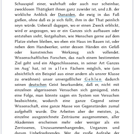
Schauspiel einer, wahrhaft oder auch nur scheinbar,
zwecklosen Thätigkeit ihnen ganz zuwider ist, und z.B. der
wirkliche Anblick der
Danaiden
, die ewig in das Faß
gießen, ohne daß es je sich füllt, ihm in der That peinlich
seyn würde. Ueberall dagegen, wo er einen Zweck erblickt,
wird er angezogen, wo er ein Ganzes sich aufbauen oder
entstehen sieht, festgehalten, wie Menschen gerne auf dem
Platze stehen bleiben, wo eben ein Haus im Bauen ist, oder
neben dem Handwerker, unter dessen Händen ein Gefäß
oder kunstreiches Werkzeug sich vollendet.
Wissenschaftliches Forschen, das nach einem bestimmten
Ziel geht und ein Abgeschlossenes, in seiner Art Ganzes
im Aug’ hat, ist in
allen
Fächern möglich, wie (um
absichtlich ein Beispiel aus einer andern als unsrer Klasse
zu erwähnen) unser unvergeßlicher
Gehlen
dadurch
seinen
deutschen
Geist beurkundete, daß er, nicht mit
einzelnen abgerissenen Versuchen sich genügend, stets
eine Folge, man könnte sagen ein System von Versuchen
beabsichtete, wodurch eine ganze Gegend seiner
Wissenschaft, eine ganze Masse von Gegenständen zumal
aufgehellt wurde. Die Arbeiten aber der meisten, ja,
einzelne ausgezeichnete Zeiträume ausgenommen, aller
Akademien erscheinen mehr oder weniger als ein
Zerrissenes, Unzusammenhangendes, Unganzes und
darum Unbefriedigendes. Wer die große Aufgabe der