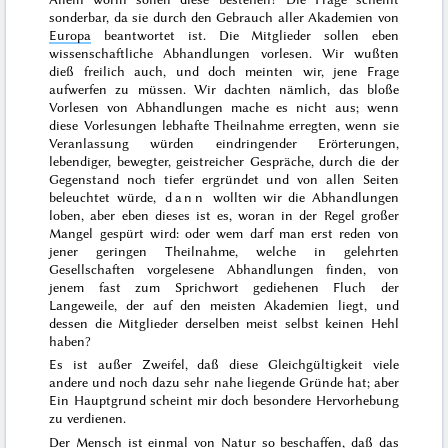
sonderbar, da sie durch den Gebrauch aller Akademien von
Europa
beantwortet ist. Die Mitglieder sollen eben
wissenschaftliche Abhandlungen vorlesen. Wir wußten
dieß freilich auch, und doch meinten wir, jene Frage
aufwerfen zu müssen. Wir dachten nämlich, das bloße
Vorlesen von Abhandlungen mache es nicht aus; wenn
diese Vorlesungen lebhafte Theilnahme erregten, wenn sie
Veranlassung würden eindringender Erörterungen,
lebendiger, bewegter, geistreicher Gespräche, durch die der
Gegenstand noch tiefer ergründet und von allen Seiten
beleuchtet würde,
dann
wollten wir die Abhandlungen
loben, aber eben dieses ist es, woran in der Regel großer
Mangel gespürt wird: oder wem darf man erst reden von
jener geringen Theilnahme, welche in gelehrten
Gesellschaften vorgelesene Abhandlungen finden, von
jenem fast zum Sprichwort gediehenen Fluch der
Langeweile, der auf den meisten Akademien liegt, und
dessen die Mitglieder derselben meist selbst keinen Hehl
haben?
Es ist außer Zweifel, daß diese Gleichgültigkeit viele
andere und noch dazu sehr nahe liegende Gründe hat; aber
Ein Hauptgrund scheint mir doch besondere Hervorhebung
zu verdienen.
Der Mensch ist einmal von Natur so beschaffen, daß das