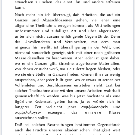
erwachsen zu sehen, das einst ihn und andere erfreuen
kann.
Noch mehr bin ich überzeugt, daß Arbeiten, die auf ein
Ganzes und Abgeschlossenes gehen, viel eher eine
allgemeine Theilnahme erregen können, als Mittheilungen
unbestimmter und zufälliger Art und über abgerissene,
unter sich nicht zusammenhängende Gegenstände. Denn
des Unvollendeten und Vereinzelten, mit dem man
nirgends hin weißt, ist überall genug in der Welt, und
niemand sonderlich geneigt, sich mit einer noch größeren
Masse desselben zu beschweren. Aber jeder ist gern dabei,
wo es ein Ganzes gilt. Einzelne, abgerissene Materialien,
von denen er nicht weiß, wo sie zuletzt liegen bleiben, oder
wo sie eine Stelle im Ganzen finden, können ihn nur wenig
ansprechen, aber jeder hilft gern, wo er etwas in seiner Art
Vollendetes und Beschlossenes entstehen sieht. Erst bei
solcher Theilnahme aber würden unsere Arbeiten wahrhaft
gemeinschaftlich werden, was bis jetzt höchstens als eine
figürliche Redensart gelten kann, ja es würde sich in
längerer Zeit vielleicht jenes
συμϕιλοσοϕεῖν
und
συμϕιλολογεῖν
erzeugen, das
unsere
Klasse
auszeichnen sollte.
Daß bei solchen Bearbeitungen bestimmter Gegenstände
auch die
Früchte unserer akademischen Thätigkeit weit