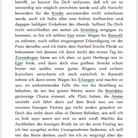
betrifft, so kannst Du Dich verlassen, daß ich sie so
vernünftig wie möglich einrichten werde und alle Vorsicht
besonders für die
Kinder
anzuwenden nicht unterlasse
werde, auch ich halte alles vom frühen Aufbrechen und
dagegen baldigen Einkehren des Abends. Solltest Du Dich
nicht entschließen mir weiter als
Streitberg
entgegen zu
kommen, so bin ich willens
hier
einen Wagen bis
Bareuth
zu nehmen, nach selbst eingezogener Erkundigung ist der
Preis derselbe; und ich hätte dem Vortheil frische Pferde zu
bekommen mit dennen ich dann leicht den ersten Tag bis
Zornedingen
käme wo ich eben so gute Herberge wie in
Eger
finde, und dann doch eine größere Strecke schon
hinter mir wüßte, eines guten Wagens und sichern
Kutschers versicherte ich mich natürlich. In Bareuth
nehme ich dann einen Wagen bis
Erlangen
und machte es
aus, im vorkommenden Falle ihn nur bis Streitberg zu
behalten, da wir bey gutem Wetter, wenn Du
Brendeles
geräumige Chaise nimmst, alle Platz haben; die
Amme
versteht sich fährt dann auf dem Bock was sie von
unsrenn hiesigen Partien gar nicht anders gewohnt ist.
Doch das steht dann alles in Deinen Belieben, wie will ich
so froh seyn wenn wir erst so weit sind!! Möchte das
Ausbleiben des heutigen Briefs (es ist der erste Freytag wo
ich leer ausgehe)
nichts Unangenehmes bedeuten, ich will
mir das Beste denken, auch bin ich zu vergnügt über das