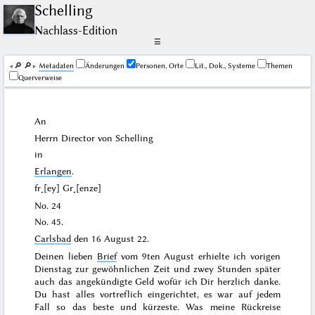
Schelling
Nachlass-Edition
☰
🔎︎
🔎︎
Me­ta­da­ten
Änderungen
Personen, Orte
Lit., Dok., Systeme
Themen
Querverweise
An
Herrn Director
von Schelling
in
Erlangen
.
fr˖[ey] Gr˖[enze]
No. 24
No. 45.
Carlsbad
den
16 August 22
.
Deinen lieben
Brief
vom
9ten August
erhielte ich vorigen
Dienstag
zur gewöhnlichen Zeit und zwey Stunden später
auch das angekündigte Geld wofür ich Dir herzlich danke.
Du hast alles vortreflich eingerichtet, es war auf jedem
Fall so das beste und kürzeste. Was meine Rückreise