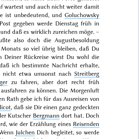
auf wartest und auch nicht weiter damit
ze ist unbedeutend, und
Goluchowsky
e Post gegeben
werde Dienstag früh in
 und daß es wirklich zureichen möge. –
ußte also doch die Augustbesoldung
Monats so viel übrig bleiben, daß Du
n Deiner Rückreise wirst Du wohl die
daß ich bestimmte Nachricht erhalte,
ich nicht etwa umsonst nach
Streitberg
ger
zu fahren, aber dort recht früh
ausfahren zu können. Die Morgenluft
ben Rath gebe ich für das Ausreisen von
licot
, daß sie Dir einen
ganz gedeckten
der Kutscher
Bergmann
dort hat. Doch
ird, wie der Erzählung eines
Reisenden
 Wenn
Julchen
Dich begleitet, so werde