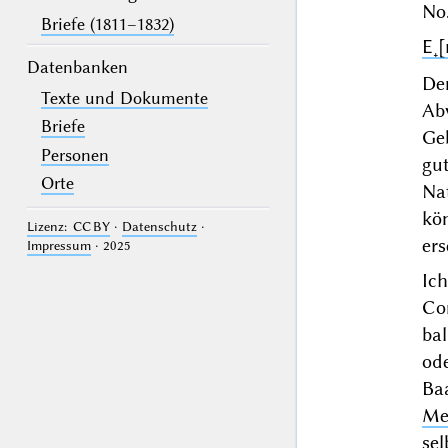
No.
Briefe (1811–1832)
E˖[
Datenbanken
De
Texte und Dokumente
Abw
Briefe
Ge
Personen
gu
Orte
Na
kö
Lizenz: CC BY
·
Datenschutz
·
ers
Impressum
· 2025
Ich
Con
ba
od
Baa
Me
sel