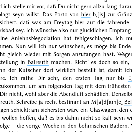
 ich stelle mir vor, daß Du nicht gern allzu lang dar
plagt seyn willst. Das Porto von
hier
b˖[is] zur Grän
rsichert, daß was am Freytag hier auf die fahrend
lsbad sey. Ich wünsche also nur glücklichen Empfang
ine AnlehnsNegociation hat fehlgeschlagen, ich m
hmen. Nun will ich nur wünschen, es möge bis Ende 
cht gleich wieder mit Sorgen anzufangen hast. Wege
stellung in
Baireuth
machen. Richt’ es doch so ein, 
nn der Kutscher dort wirklich bestellt ist, damit 
hre. Ich rathe Dir sehr, den ersten Tag nur bis
E
zukommen, um am folgenden Tag mit dem frühesten 
 Dir nicht, wohl aber die Abendluft schädlich. Densel
ireuth. Schreibe ja recht bestimmt an M[a]d[am]e˖
Bel
gen schickt; am sichersten wäre ein Glaswagen, den 
 wollen hoffen, daß es bis dahin nicht so kalt seyn w
folge – die vorige Woche in den
böhmischen
Bädern.