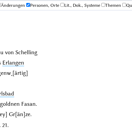
Änderungen
Personen, Orte
Lit., Dok., Systeme
Themen
Qu
au von
Schelling
s
Erlangen
enw˖[ärtig]
rlsbad
 goldnen Fasan.
[ey] Gr[än]ze.
 21.