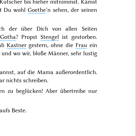
 Kutscher bis hieher mitnimmst. Kämst
est Du wohl
Goethe
’n sehen, der seinen
ich der über Dich
von allen Seiten
Gotha
? Propst
Stengel
ist gestorben.
gab
Kastner
gestern
, ohne die
Frau
ein
 und wo wir, bloße Männer, sehr lustig
annst, auf die Mama außerordentlich.
ar nichts schreiben.
en zu beglücken! Aber übertreibe nur
aufs Beste.