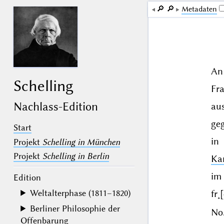
🔎︎
🔎︎
Me­ta­da­ten
An
Schelling
Fr
Nachlass-Edition
au
geg
Start
in
Projekt
Schelling in München
Projekt
Schelling in Berlin
Ka
im
Edition
Weltalterphase (1811–1820)
fr˖
Berliner Philosophie der
No.
Offenbarung