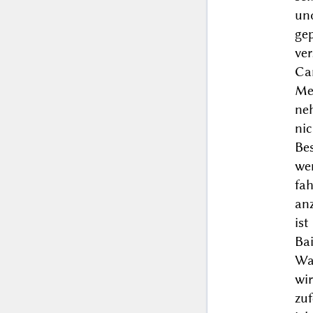
und
ge
ve
Car
Me
ne
ni
Be
we
fa
an
ist
Ba
Wa
wir
zu