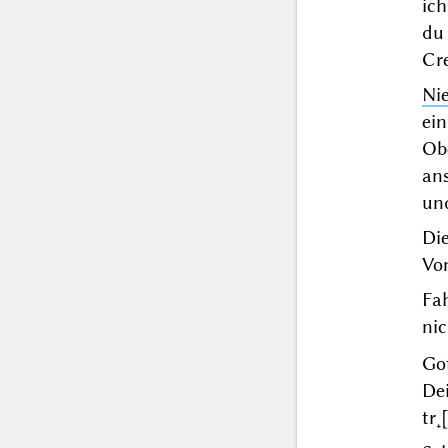
ic
du
Cre
Ni
ei
Ob
an
un
Di
Von
Fa
nic
Got
De
tr˖