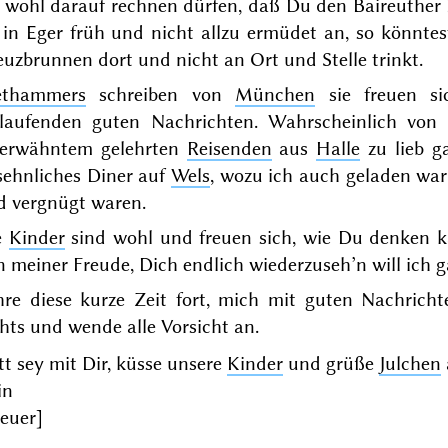
h wohl darauf rechnen dürfen, daß Du den Baireuther
 in Eger früh und nicht allzu ermüdet an, so könnt
uzbrunnen dort und nicht an Ort und Stelle trinkt.
ethammers
schreiben von
München
sie freuen s
nlaufenden guten Nachrichten.
Wahrscheinlich von
erwähntem gelehrten
Reisenden
aus
Halle
zu lieb 
sehnliches Diner auf
Wels
, wozu ich auch geladen war
d vergnügt waren.
e
Kinder
sind wohl und freuen sich, wie Du denken k
 meiner Freude, Dich endlich wiederzuseh’n will ich g
hre diese kurze Zeit fort, mich mit guten Nachricht
hts und wende alle Vorsicht an.
t sey mit Dir, küsse unsere
Kinder
und grüße
Julchen
in
[euer]