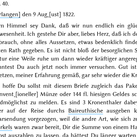
 40.
rlangen]
den
9 Aug˖[ust] 1822
.
m Himmel sey Dank, daß wir nun endlich ein glüc
esenheit. Ich gestehe Dir aber, liebes Herz, daß ich 
brauch,
ohne alles Aussetzen
, etwas bedenklich find
ten Rath gegeben. Es ist nicht bloß der besorglichen
tur eine Weile ruhe um dann wieder kräftiger angere
nntest Du auch jetzt noch immer versuchen. Gut ist,
etzen, meiner Erfahrung gemäß, gar sehr wieder die Kr
 hoffe Du sollst mit diesem Briefe zugleich das Pake
vent˖[ioneller] Münze oder 144 fl. hiesigen Geldes s
ldmöglichst zu melden. Es sind 3 Kronenthaler dabe
er auf der Reise durchs
Baireuthische
ausgeben k
rsendung vorgezogen, weil die andre Art, wie sich ze
rkels
waren zwar bereit, Dir die Summe von einem 
bst auszahlen zu lassen, da hättest Du länger warte