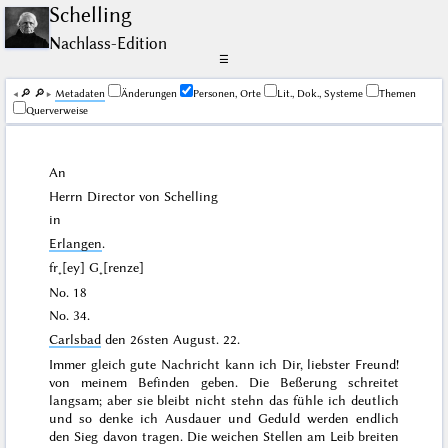
Schelling
Nachlass-Edition
☰
🔎︎
🔎︎
Me­ta­da­ten
Änderungen
Personen, Orte
Lit., Dok., Systeme
Themen
Querverweise
An
Herrn Director von
Schelling
in
Erlangen
.
fr˖[ey] G˖[renze]
No. 18
No. 34.
Carlsbad
den
26sten August. 22
.
Immer gleich gute Nachricht kann ich Dir, liebster Freund!
von meinem Befinden geben. Die Beßerung schreitet
langsam; aber sie bleibt
nicht stehn
das fühle ich deutlich
und so denke ich Ausdauer und Geduld werden endlich
den Sieg davon tragen. Die weichen Stellen am Leib breiten