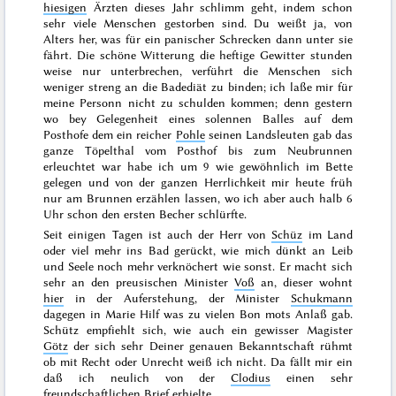
hiesigen
Ärzten dieses Jahr schlimm geht, indem schon
sehr viele Menschen gestorben sind. Du weißt ja, von
Alters her, was für ein panischer Schrecken dann unter sie
fährt. Die schöne Witterung die heftige Gewitter stunden
weise nur unterbrechen, verführt die Menschen sich
weniger streng an die Badediät zu binden; ich laße mir für
meine Personn nicht zu schulden kommen; denn
gestern
wo bey Gelegenheit eines solennen Balles auf dem
Posthofe dem ein reicher
Pohle
seinen Landsleuten gab das
ganze Töpelthal vom Posthof bis zum Neubrunnen
erleuchtet war habe ich um 9 wie gewöhnlich im Bette
gelegen und von der ganzen Herrlichkeit mir heute früh
nur am Brunnen erzählen lassen, wo ich aber auch halb 6
Uhr schon den ersten Becher schlürfte.
Seit einigen Tagen ist auch der Herr von
Schüz
im Land
oder viel mehr ins Bad gerückt, wie mich dünkt an Leib
und Seele noch mehr verknöchert wie sonst. Er macht sich
sehr an den preusischen Minister
Voß
an, dieser wohnt
hier
in
der Auferstehung
, der Minister
Schukmann
dagegen in
Marie Hilf
was zu vielen
Bon mots
Anlaß gab.
Schütz empfiehlt sich, wie auch ein gewisser Magister
Götz
der sich
sehr Deiner genauen Bekanntschaft rühmt
ob mit Recht oder Unrecht weiß ich nicht. Da fällt mir ein
daß ich neulich von der
Clodius
einen sehr
freundschaftlichen Brief erhielte.