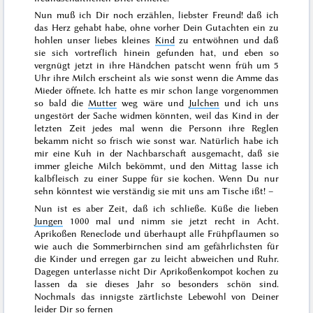
Nun muß ich Dir noch erzählen, liebster Freund! daß ich
das Herz gehabt habe, ohne vorher Dein Gutachten ein zu
hohlen unser liebes kleines
Kind
zu entwöhnen und daß
sie sich vortreflich hinein gefunden hat, und eben so
vergnügt jetzt in ihre Händchen patscht wenn früh um 5
Uhr ihre Milch erscheint als wie sonst wenn die Amme das
Mieder öffnete. Ich hatte es mir schon lange vorgenommen
so bald die
Mutter
weg wäre und
Julchen
und ich uns
ungestört der Sache widmen könnten, weil das Kind in der
letzten Zeit jedes mal wenn die Personn ihre Reglen
bekamm nicht so frisch wie sonst war. Natürlich habe ich
mir eine Kuh in der Nachbarschaft ausgemacht, daß sie
immer gleiche Milch bekömmt, und den Mittag lasse ich
kalbfleisch zu einer Suppe für sie kochen. Wenn Du nur
sehn könntest wie verständig sie mit uns am Tische ißt! –
Nun ist es aber Zeit, daß ich schließe. Küße die lieben
Jungen
1000 mal und nimm sie jetzt recht in Acht.
Aprikoßen Reneclode und überhaupt alle Frühpflaumen so
wie auch die Sommerbirnchen sind am gefährlichsten für
die Kinder und erregen gar zu leicht abweichen und Ruhr.
Dagegen unterlasse nicht Dir Aprikoßenkompot kochen zu
lassen
da sie dieses Jahr so besonders schön sind.
Nochmals das innigste zärtlichste Lebewohl von Deiner
leider Dir so fernen