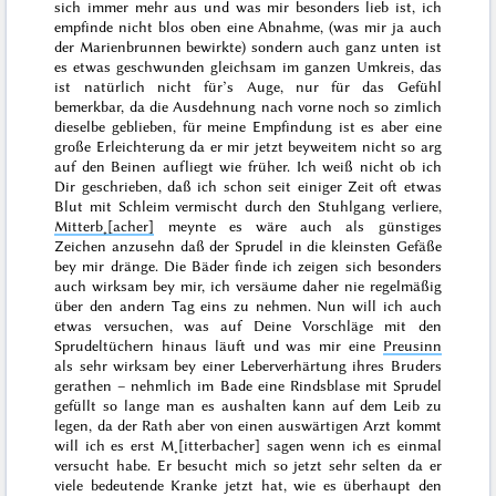
sich immer mehr aus und was mir besonders lieb ist, ich
empfinde nicht blos oben eine Abnahme, (was mir ja auch
der Marienbrunnen bewirkte) sondern auch ganz unten ist
es etwas geschwunden gleichsam im ganzen Umkreis, das
ist natürlich nicht für’s Auge, nur für das Gefühl
bemerkbar, da die Ausdehnung nach vorne noch so zimlich
dieselbe geblieben, für meine Empfindung ist es aber eine
große Erleichterung da er mir jetzt beyweitem nicht so arg
auf den Beinen aufliegt wie früher. Ich weiß nicht ob ich
Dir geschrieben, daß ich schon seit einiger Zeit oft etwas
Blut mit Schleim vermischt durch den Stuhlgang verliere,
Mitterb˖[acher]
meynte es wäre auch als günstiges
Zeichen anzusehn daß der Sprudel in die kleinsten Gefäße
bey mir dränge. Die Bäder finde ich zeigen sich besonders
auch wirksam bey mir, ich versäume daher nie regelmäßig
über den andern Tag eins zu nehmen. Nun will ich auch
etwas versuchen, was auf Deine Vorschläge mit den
Sprudeltüchern hinaus läuft und was mir eine
Preusinn
als sehr wirksam bey einer Leberverhärtung ihres Bruders
gerathen – nehmlich im Bade eine Rindsblase mit Sprudel
gefüllt so lange man es aushalten kann auf dem
Leib zu
legen, da der Rath aber von einen auswärtigen Arzt kommt
will ich es erst M˖[itterbacher] sagen wenn ich es einmal
versucht habe. Er besucht mich so jetzt sehr selten da er
viele bedeutende Kranke jetzt hat, wie es überhaupt den