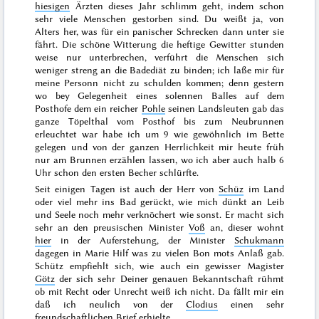
hiesigen
Ärzten dieses Jahr schlimm geht, indem schon
sehr viele Menschen gestorben sind. Du weißt ja, von
Alters her, was für ein panischer Schrecken dann unter sie
fährt. Die schöne Witterung die heftige Gewitter stunden
weise nur unterbrechen, verführt die Menschen sich
weniger streng an die Badediät zu binden; ich laße mir für
meine Personn nicht zu schulden kommen; denn
gestern
wo bey Gelegenheit eines solennen Balles auf dem
Posthofe dem ein reicher
Pohle
seinen Landsleuten gab das
ganze Töpelthal vom Posthof bis zum Neubrunnen
erleuchtet war habe ich um 9 wie gewöhnlich im Bette
gelegen und von der ganzen Herrlichkeit mir heute früh
nur am Brunnen erzählen lassen, wo ich aber auch halb 6
Uhr schon den ersten Becher schlürfte.
Seit einigen Tagen ist auch der Herr von
Schüz
im Land
oder viel mehr ins Bad gerückt, wie mich dünkt an Leib
und Seele noch mehr verknöchert wie sonst. Er macht sich
sehr an den preusischen Minister
Voß
an, dieser wohnt
hier
in
der Auferstehung
, der Minister
Schukmann
dagegen in
Marie Hilf
was zu vielen
Bon mots
Anlaß gab.
Schütz empfiehlt sich, wie auch ein gewisser Magister
Götz
der sich
sehr Deiner genauen Bekanntschaft rühmt
ob mit Recht oder Unrecht weiß ich nicht. Da fällt mir ein
daß ich neulich von der
Clodius
einen sehr
freundschaftlichen Brief erhielte.