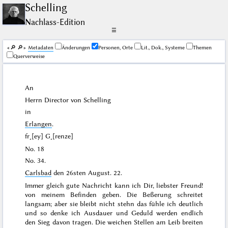
Schelling
Nachlass-Edition
☰
🔎︎
🔎︎
Me­ta­da­ten
Änderungen
Personen, Orte
Lit., Dok., Systeme
Themen
Querverweise
An
Herrn Director von
Schelling
in
Erlangen
.
fr˖[ey] G˖[renze]
No. 18
No. 34.
Carlsbad
den
26sten August. 22
.
Immer gleich gute Nachricht kann ich Dir, liebster Freund!
von meinem Befinden geben. Die Beßerung schreitet
langsam; aber sie bleibt
nicht stehn
das fühle ich deutlich
und so denke ich Ausdauer und Geduld werden endlich
den Sieg davon tragen. Die weichen Stellen am Leib breiten