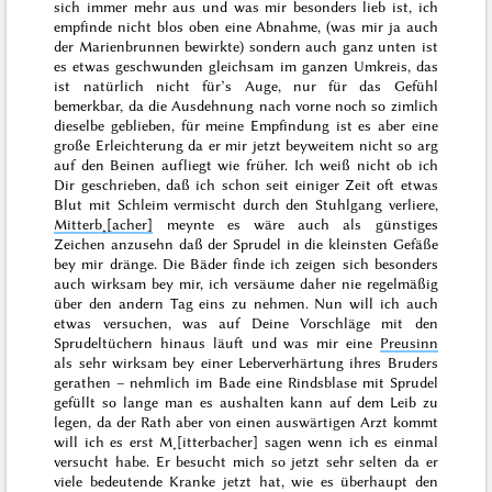
sich immer mehr aus und was mir besonders lieb ist, ich
empfinde nicht blos oben eine Abnahme, (was mir ja auch
der Marienbrunnen bewirkte) sondern auch ganz unten ist
es etwas geschwunden gleichsam im ganzen Umkreis, das
ist natürlich nicht für’s Auge, nur für das Gefühl
bemerkbar, da die Ausdehnung nach vorne noch so zimlich
dieselbe geblieben, für meine Empfindung ist es aber eine
große Erleichterung da er mir jetzt beyweitem nicht so arg
auf den Beinen aufliegt wie früher. Ich weiß nicht ob ich
Dir geschrieben, daß ich schon seit einiger Zeit oft etwas
Blut mit Schleim vermischt durch den Stuhlgang verliere,
Mitterb˖[acher]
meynte es wäre auch als günstiges
Zeichen anzusehn daß der Sprudel in die kleinsten Gefäße
bey mir dränge. Die Bäder finde ich zeigen sich besonders
auch wirksam bey mir, ich versäume daher nie regelmäßig
über den andern Tag eins zu nehmen. Nun will ich auch
etwas versuchen, was auf Deine Vorschläge mit den
Sprudeltüchern hinaus läuft und was mir eine
Preusinn
als sehr wirksam bey einer Leberverhärtung ihres Bruders
gerathen – nehmlich im Bade eine Rindsblase mit Sprudel
gefüllt so lange man es aushalten kann auf dem
Leib zu
legen, da der Rath aber von einen auswärtigen Arzt kommt
will ich es erst M˖[itterbacher] sagen wenn ich es einmal
versucht habe. Er besucht mich so jetzt sehr selten da er
viele bedeutende Kranke jetzt hat, wie es überhaupt den