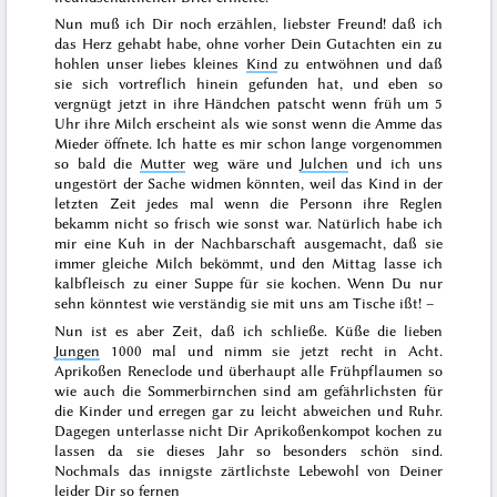
Nun muß ich Dir noch erzählen, liebster Freund! daß ich
das Herz gehabt habe, ohne vorher Dein Gutachten ein zu
hohlen unser liebes kleines
Kind
zu entwöhnen und daß
sie sich vortreflich hinein gefunden hat, und eben so
vergnügt jetzt in ihre Händchen patscht wenn früh um 5
Uhr ihre Milch erscheint als wie sonst wenn die Amme das
Mieder öffnete. Ich hatte es mir schon lange vorgenommen
so bald die
Mutter
weg wäre und
Julchen
und ich uns
ungestört der Sache widmen könnten, weil das Kind in der
letzten Zeit jedes mal wenn die Personn ihre Reglen
bekamm nicht so frisch wie sonst war. Natürlich habe ich
mir eine Kuh in der Nachbarschaft ausgemacht, daß sie
immer gleiche Milch bekömmt, und den Mittag lasse ich
kalbfleisch zu einer Suppe für sie kochen. Wenn Du nur
sehn könntest wie verständig sie mit uns am Tische ißt! –
Nun ist es aber Zeit, daß ich schließe. Küße die lieben
Jungen
1000 mal und nimm sie jetzt recht in Acht.
Aprikoßen Reneclode und überhaupt alle Frühpflaumen so
wie auch die Sommerbirnchen sind am gefährlichsten für
die Kinder und erregen gar zu leicht abweichen und Ruhr.
Dagegen unterlasse nicht Dir Aprikoßenkompot kochen zu
lassen
da sie dieses Jahr so besonders schön sind.
Nochmals das innigste zärtlichste Lebewohl von Deiner
leider Dir so fernen