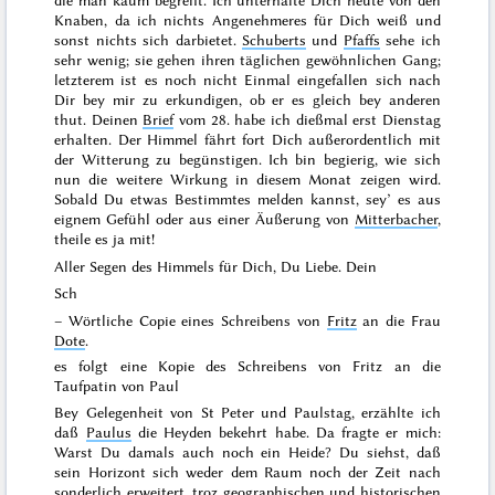
Knaben, da ich nichts Angenehmeres für Dich weiß und
sonst nichts sich darbietet.
Schuberts
und
Pfaffs
sehe ich
sehr wenig; sie gehen ihren täglichen gewöhnlichen Gang;
letzterem ist es noch nicht Einmal eingefallen sich nach
Dir bey mir zu erkundigen, ob er es gleich bey anderen
thut. Deinen
Brief
vom
28.
habe ich dießmal erst
Dienstag
erhalten. Der Himmel fährt fort Dich außerordentlich mit
der Witterung zu begünstigen. Ich bin begierig, wie sich
nun die weitere Wirkung in diesem Monat zeigen wird.
Sobald Du etwas Bestimmtes melden kannst, sey’ es aus
eignem Gefühl oder aus einer Äußerung von
Mitterbacher
,
theile es ja mit!
Aller Segen des Himmels für Dich, Du Liebe. Dein
Sch
–
Wörtliche Copie eines Schreibens von
Fritz
an die Frau
Dote
.
es folgt eine Kopie des Schreibens von Fritz an die
Taufpatin von Paul
Bey Gelegenheit von St Peter und Paulstag, erzählte ich
daß
Paulus
die Heyden bekehrt habe. Da fragte er mich:
Warst Du damals auch noch ein Heide? Du siehst, daß
sein Horizont sich weder dem Raum noch der Zeit nach
sonderlich erweitert, troz geographischen und historischen