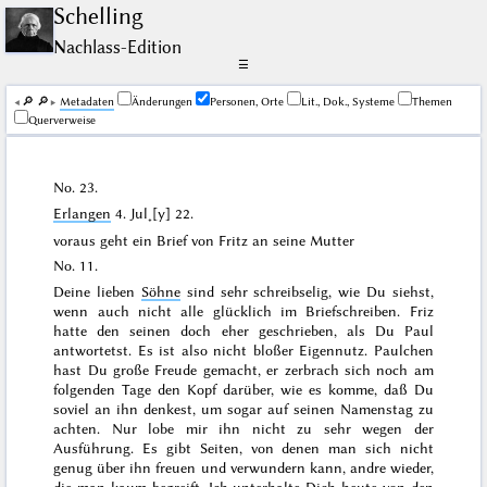
Schelling
Nachlass-Edition
☰
🔎︎
🔎︎
Me­ta­da­ten
Änderungen
Personen, Orte
Lit., Dok., Systeme
Themen
Querverweise
No. 23.
Erlangen
4. Jul˖[y] 22
.
voraus geht ein Brief von Fritz an seine Mutter
No. 11.
Deine lieben
Söhne
sind sehr schreib
selig
, wie Du siehst,
wenn auch nicht alle
glücklich
im Briefschreiben. Friz
hatte den seinen doch eher geschrieben, als Du Paul
antwortetst. Es ist also nicht bloßer Eigennutz. Paulchen
hast Du große Freude gemacht, er zerbrach sich noch am
folgenden Tage den Kopf darüber, wie es komme, daß Du
soviel an ihn denkest, um sogar auf seinen
Namenstag
zu
achten. Nur lobe mir ihn nicht zu sehr wegen der
Ausführung. Es gibt Seiten, von denen man sich nicht
genug über ihn freuen und verwundern kann, andre wieder,
die man kaum begreift. Ich unterhalte Dich heute von den