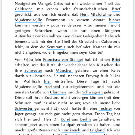
Neuigkeiten Mangel.
Gries
hat mir wieder einen Theil des
Calderone
mit einem sehr freundschaftlichen
Brief
geschickt, aus dem ich ersehe, daß
Herr
,
M[a]d[a]me
und
M[ademoise]lle
Frommann in diesem
Monat
hieher
kommen werden –
pour se délasser
– zu meinem nicht
geringen Schrecken, wenn sie auf einen längeren
Aufenthalt denken sollten. Bey dieser Gelegenheit habe ich
bemerkt, daß mir der 4te Theil des
Griesischen
Calderon
’s
fehlt, in dem die
Semiramis
sich befindet. Kannst du mir
nicht angeben, wo er hingekommen seyn könnte?
Von Fr[äu]lein
Francisca von Stengel
hab ich einen
Brief
erhalten, mit der Bitte, ihr wieder denselben Kutscher, der
ihre
Schwester
nach
München
gefahren zu einer Reise
dorthin zu bestellen. Sie will nächsten
Freytag
früh 9 Uhr
im Wallfisch
hier
eintreffen. Diese Tage ist auch
M[ademoise]lle
Adelheid
zurückgekommen und hat die
neusten Grüße von
Clärchen
und der
Schwägerin
gebracht.
Diese soll ihren Zustand nicht verbergen können (mit dem
Schnüren muß es also nicht so arg seyn als meine liebe
Schwester
gemacht hat), doch hatte ihr eine
Tochter
von
Jäger
gesagt, sie rede gar nicht gern davon. Einen Tag hat
sich hier auch Herr Dr.
Koref
aus
Berlin
aufgehalten; er
scheint jetzt auch einen Laufpaß erhalten zu haben, und
macht große Reisen nach
Frankreich
und
England
. Ich war