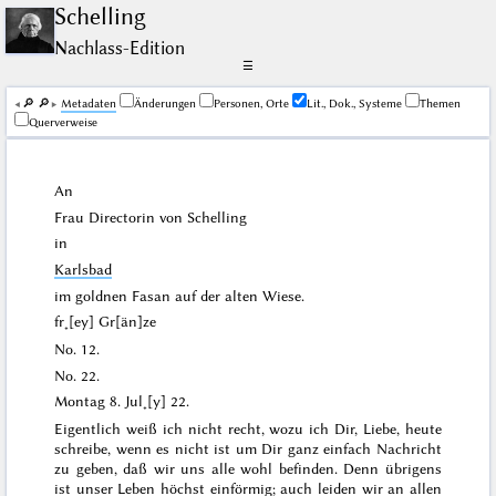
Schelling
Nachlass-Edition
☰
🔎︎
🔎︎
Me­ta­da­ten
Änderungen
Personen, Orte
Lit., Dok., Systeme
Themen
Querverweise
An
Frau Directorin von
Schelling
in
Karlsbad
im goldnen Fasan auf der alten Wiese.
fr˖[ey] Gr[än]ze
No. 12.
No. 22.
Montag
8. Jul˖[y] 22
.
Eigentlich weiß ich nicht recht, wozu ich Dir, Liebe, heute
schreibe, wenn es nicht ist um Dir ganz einfach Nachricht
zu geben, daß wir uns alle wohl befinden. Denn übrigens
ist unser Leben höchst einförmig; auch leiden wir an allen