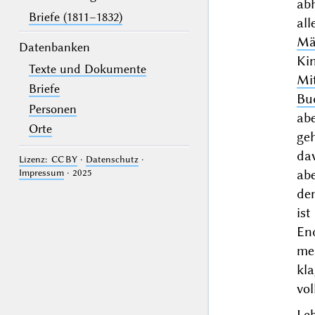
ab
Briefe (1811–1832)
al
Mä
Datenbanken
Kin
Texte und Dokumente
Mi
Briefe
Bu
Personen
ab
Orte
ge
da
Lizenz: CC BY
·
Datenschutz
·
ab
Impressum
· 2025
den
ist
End
me
kl
vol
Leb