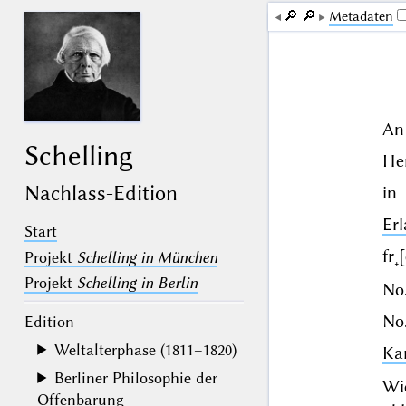
🔎︎
🔎︎
Me­ta­da­ten
An
Schelling
Her
Nachlass-Edition
in
Er
Start
fr˖
Projekt
Schelling in München
Projekt
Schelling in Berlin
No.
No.
Edition
Weltalterphase (1811–1820)
Ka
Berliner Philosophie der
Wie
Offenbarung