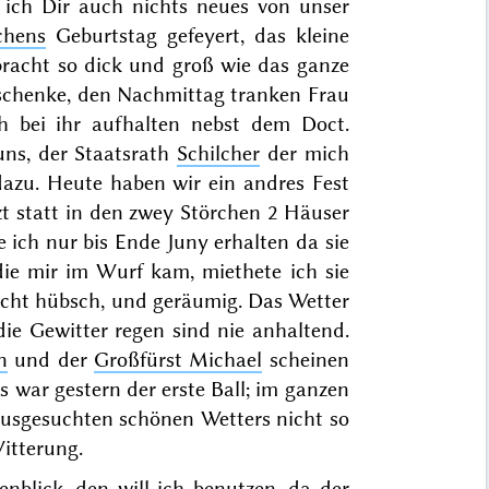
 ich Dir auch nichts neues von unser
chens
Geburtstag gefeyert, das kleine
bracht so dick und groß wie das ganze
eschenke, den Nachmittag tranken Frau
h bei ihr aufhalten nebst dem Doct.
ns, der Staatsrath
Schilcher
der mich
azu. Heute haben wir ein andres Fest
t statt in den zwey Störchen 2 Häuser
 ich nur bis
Ende Juny
erhalten da sie
ie mir im Wurf kam, miethete ich sie
recht hübsch, und geräumig. Das Wetter
die Gewitter regen sind nie anhaltend.
n
und der
Großfürst Michael
scheinen
ns war
gestern
der erste Ball; im
ganzen
 ausgesuchten schönen Wetters nicht so
itterung.
enblick, den will ich benutzen, da der