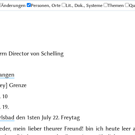
Änderungen
Personen, Orte
Lit., Dok., Systeme
Themen
Qu
rn Director von Schelling
langen
[ey] Grenze
 10
 19.
rlsbad
den
1sten July 22
.
Freytag
der, mein lieber theurer Freund! bin ich heute leer