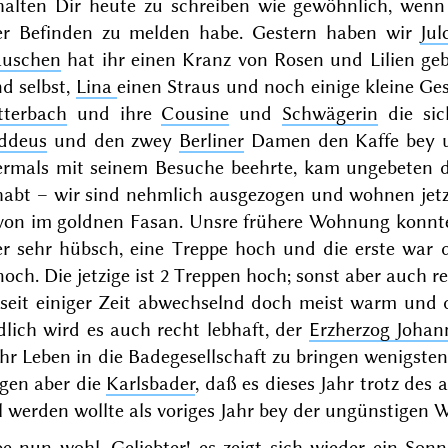
halten Dir heute zu schreiben wie gewöhnlich, wenn
ler Befinden zu melden habe.
Gestern
haben wir
Jul
uschen
hat ihr einen Kranz von Rosen und Lilien ge
d selbst,
Lina
einen Straus und noch einige kleine G
tterbach
und ihre
Cousine
und
Schwägerin
die sic
ddeus
und den zwey
Berliner
Damen den Kaffe bey u
ermals mit seinem Besuche beehrte, kam ungebeten d
habt – wir sind nehmlich ausgezogen und wohnen jetz
von im goldnen Fasan. Unsre frühere Wohnung konnte
er sehr hübsch,
eine
Treppe hoch und die
erste
war d
och. Die jetzige ist 2 Treppen hoch; sonst aber auch 
 seit einiger Zeit abwechselnd doch meist warm und 
lich wird es auch recht lebhaft, der
Erzherzog Johan
hr Leben in die Badegesellschaft zu bringen wenigste
agen aber die
Karlsbader
, daß es dieses Jahr trotz des
l werden wollte als
voriges Jahr
bey der ungünstigen W
e nun wohl, Geliebter! es zeigt sich wieder ein Sonn