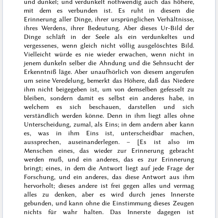
und dunkel; und verdunkelt nothwendig auch das höhere,
mit dem es verbunden ist. Es ruht in diesem die
Erinnerung aller Dinge, ihrer ursprünglichen Verhältnisse,
ihres Werdens, ihrer Bedeutung. Aber dieses Ur-Bild der
Dinge schläft in der Seele als ein verdunkeltes und
vergessenes, wenn gleich nicht völlig ausgelöschtes Bild.
Vielleicht würde es nie wieder erwachen, wenn nicht in
jenem dunkeln selber die Ahndung und die Sehnsucht der
Erkenntniß läge. Aber unaufhörlich von diesem angerufen
um seine Veredelung, bemerkt das Höhere, daß das Niedere
ihm nicht beigegeben ist, um von demselben gefesselt zu
bleiben, sondern damit es selbst ein anderes habe, in
welchem es sich beschauen, darstellen und sich
verständlich werden
könne. Denn in ihm liegt alles ohne
Unterscheidung, zumal, als Eins; in dem andern aber kann
es, was in ihm Eins ist, unterscheidbar machen,
aussprechen, auseinanderlegen. – ⦋Es ist also im
Menschen eines, das wieder zur Erinnerung gebracht
werden muß, und ein anderes, das es zur Erinnerung
bringt; eines, in dem die Antwort liegt auf jede Frage der
Forschung, und ein anderes, das diese Antwort aus ihm
hervorholt; dieses andere ist frei gegen alles und vermag
alles zu denken, aber es wird durch jenes Innerste
gebunden, und kann ohne die Einstimmung dieses Zeugen
nichts für wahr halten. Das Innerste dagegen ist