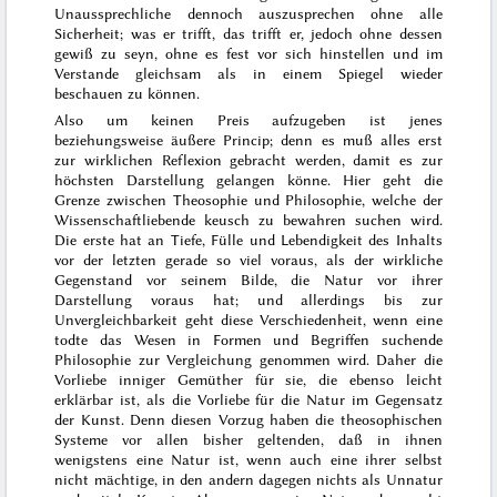
Unaussprechliche dennoch auszusprechen ohne alle
Sicherheit; was er trifft, das trifft er, jedoch ohne dessen
gewiß zu seyn, ohne es fest vor sich hinstellen und im
Verstande gleichsam als in einem Spiegel wieder
beschauen zu können.
Also um keinen Preis aufzugeben ist jenes
beziehungsweise äußere Princip; denn es muß alles erst
zur wirklichen Reflexion gebracht werden, damit es zur
höchsten Darstellung gelangen könne. Hier geht die
Grenze zwischen Theosophie und Philosophie, welche der
Wissenschaftliebende keusch zu bewahren suchen wird.
Die erste hat an Tiefe, Fülle und Lebendigkeit des Inhalts
vor der letzten gerade so viel voraus, als der wirkliche
Gegenstand vor seinem Bilde, die Natur vor ihrer
Darstellung voraus hat; und allerdings bis zur
Unvergleichbarkeit geht diese Verschiedenheit, wenn eine
todte das Wesen in Formen und Begriffen suchende
Philosophie zur Vergleichung genommen wird. Daher die
Vorliebe inniger Gemüther für sie, die ebenso leicht
erklärbar ist, als die Vorliebe für die Natur im Gegensatz
der Kunst. Denn diesen Vorzug haben die theosophischen
Systeme vor allen bisher geltenden, daß in ihnen
wenigstens eine Natur ist, wenn auch eine ihrer selbst
nicht mächtige, in den andern dagegen nichts als Unnatur