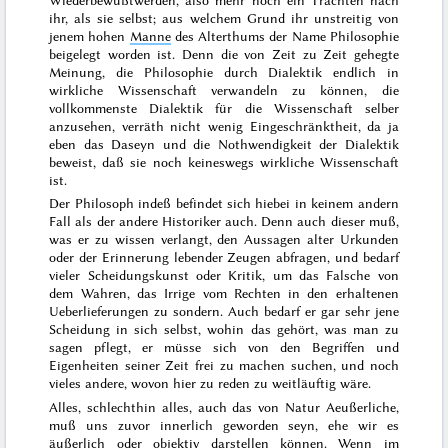
ihr, als sie selbst; aus welchem Grund ihr unstreitig von
jenem hohen
Manne
des Alterthums der Name Philosophie
beigelegt worden ist. Denn die von Zeit zu
Zeit gehegte
Meinung, die Philosophie durch Dialektik endlich in
wirkliche Wissenschaft verwandeln zu können, die
vollkommenste Dialektik für die Wissenschaft selber
anzusehen, verräth nicht wenig Eingeschränktheit, da ja
eben das Daseyn und die Nothwendigkeit der Dialektik
beweist, daß sie noch keineswegs wirkliche Wissenschaft
ist.
Der Philosoph indeß befindet sich hiebei in keinem andern
Fall als der andere Historiker auch. Denn auch dieser muß,
was er zu wissen verlangt, den Aussagen alter Urkunden
oder der Erinnerung lebender Zeugen abfragen, und bedarf
vieler Scheidungskunst oder Kritik, um das Falsche von
dem Wahren, das Irrige vom Rechten in den erhaltenen
Ueberlieferungen zu sondern. Auch bedarf er gar sehr jene
Scheidung in sich selbst, wohin das gehört, was man zu
sagen pflegt, er müsse sich von den Begriffen und
Eigenheiten seiner Zeit frei zu machen suchen, und noch
vieles andere, wovon hier zu reden zu weitläuftig wäre.
Alles, schlechthin alles, auch das von Natur Aeußerliche,
muß uns zuvor innerlich geworden seyn, ehe wir es
äußerlich oder objektiv darstellen können. Wenn im