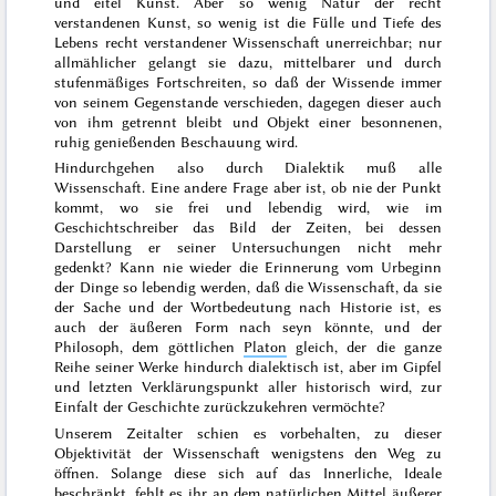
und eitel Kunst. Aber so wenig Natur der recht
verstandenen Kunst, so wenig ist die Fülle und Tiefe des
Lebens recht verstandener Wissenschaft unerreichbar;
nur
allmählicher gelangt sie dazu, mittelbarer und durch
stufenmäßiges Fortschreiten, so daß der Wissende immer
von seinem Gegenstande verschieden, dagegen dieser auch
von ihm getrennt bleibt und Objekt einer besonnenen,
ruhig genießenden Beschauung wird.
Hindurchgehen also durch Dialektik muß alle
Wissenschaft. Eine andere Frage aber ist, ob nie der Punkt
kommt, wo sie frei und lebendig wird, wie im
Geschichtschreiber das Bild der Zeiten, bei dessen
Darstellung er seiner Untersuchungen nicht mehr
gedenkt? Kann nie wieder die Erinnerung vom Urbeginn
der Dinge so lebendig werden, daß die Wissenschaft, da sie
der Sache und der Wortbedeutung nach Historie ist, es
auch der äußeren Form nach seyn könnte, und der
Philosoph, dem göttlichen
Platon
gleich, der die ganze
Reihe seiner Werke hindurch dialektisch ist, aber im Gipfel
und letzten Verklärungspunkt aller historisch wird, zur
Einfalt der Geschichte zurückzukehren vermöchte?
Unserem Zeitalter schien es vorbehalten, zu dieser
Objektivität der Wissenschaft wenigstens den Weg zu
öffnen. Solange diese sich auf das Innerliche, Ideale
beschränkt, fehlt es ihr an dem natürlichen Mittel äußerer