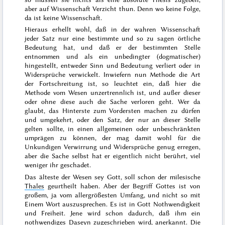
aber auf Wissenschaft Verzicht thun. Denn wo keine Folge,
da ist keine Wissenschaft.
Hieraus erhellt wohl, daß in der wahren Wissenschaft
jeder Satz nur eine bestimmte und so zu sagen örtliche
Bedeutung hat, und daß er der bestimmten Stelle
entnommen und als ein unbedingter (dogmatischer)
hingestellt, entweder Sinn und Bedeutung verliert oder in
Widersprüche verwickelt. Inwiefern nun Methode die Art
der Fortschreitung ist, so leuchtet ein, daß hier die
Methode vom Wesen unzertrennlich ist, und außer dieser
oder ohne diese auch die Sache verloren geht. Wer da
glaubt, das Hinterste zum Vordersten machen zu dürfen
und umgekehrt, oder den Satz, der nur an dieser Stelle
gelten sollte, in einen allgemeinen oder unbeschränkten
umprägen zu können, der mag damit wohl für die
Unkundigen Verwirrung und Widersprüche genug erregen,
aber die Sache selbst hat er eigentlich nicht berührt, viel
weniger ihr geschadet.
Das älteste der Wesen sey Gott
, soll schon der milesische
Thales
geurtheilt haben. Aber der Begriff Gottes ist von
großem, ja vom allergrößesten Umfang, und nicht so mit
Einem Wort auszusprechen. Es ist in Gott Nothwendigkeit
und Freiheit. Jene wird schon dadurch, daß ihm ein
nothwendiges Daseyn zugeschrieben wird, anerkannt. Die