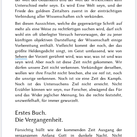
Unterschied mehr seyn. Es wird Eine Welt seyn, und der
Friede des goldnen Zeitalters zuerst in der einträchtigen
Verbindung aller Wissenschaften sich verkünden.
Bei diesen Aussichten, welche die gegenwärtige Schrift auf
mehr als eine Weise zu rechtfertigen suchen wird, darf sich
wohl ein oft überlegter Versuch hervorwagen, der zu jener
künftigen objektiven Darstellung der Wissenschaft einige
Vorbereitung enthält. Vielleicht kommt der noch, der das
größte Heldengedicht singt, im Geist umfassend, wie von
Sehern
der Vorzeit gerühmt wird,
was war, was ist und was
seyn wird.
Aber noch ist diese Zeit nicht gekommen. Wir
dürfen unsere Zeit nicht verkennen. Verkündiger derselben,
wollen wir ihre Frucht nicht brechen, ehe sie reif ist, noch
die unsrige verkennen. Noch ist sie eine Zeit des Kampfs.
Noch ist des Untersuchens Ziel nicht erreicht. Nicht
Erzähler können wir seyn, nur Forscher, abwägend das Für
und das Wider jeglicher Meinung, bis die rechte feststeht,
unzweifelhaft, für immer gewurzelt.
Erstes Buch.
Die Vergangenheit.
Fürsichtig hüllt wie der kommenden Zeit Ausgang der
vergangenen Anfang Gott in dunkele Nacht. Nicht