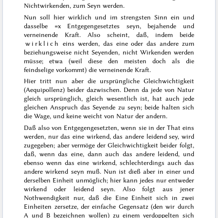
Nichtwirkenden, zum Seyn werden.
Nun soll hier wirklich und im strengsten Sinn ein und
dasselbe =x Entgegengesetztes seyn, bejahende und
verneinende Kraft. Also scheint, daß, indem beide
wirklich
eins werden, das eine oder das andere zum
beziehungsweise nicht Seyenden, nicht Wirkenden werden
müsse; etwa (weil diese den meisten doch als die
feindselige vorkommt) die verneinende Kraft.
Hier tritt nun aber die ursprüngliche Gleichwichtigkeit
(Aequipollenz) beider dazwischen. Denn da jede von Natur
gleich ursprünglich, gleich wesentlich ist, hat auch jede
gleichen Anspruch das Seyende zu seyn; beide halten sich
die Wage, und keine weicht von Natur der andern.
Daß also von Entgegengesetzten, wenn sie in der That eins
werden, nur das eine wirkend, das andere leidend sey, wird
zugegeben; aber vermöge der Gleichwichtigkeit beider folgt,
daß, wenn das eine, dann auch das andere leidend, und
ebenso wenn das eine wirkend, schlechterdings auch das
andere wirkend seyn muß. Nun ist dieß aber in einer und
derselben Einheit unmöglich; hier kann jedes nur entweder
wirkend oder leidend seyn. Also folgt aus jener
Nothwendigkeit nur, daß die Eine Einheit sich in zwei
Einheiten zersetze, der einfache Gegensatz (den wir durch
A und B bezeichnen wollen) zu einem verdoppelten sich