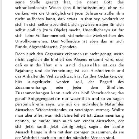
seine Stelle gesetzt hat. Sie nennt Gott
das
schrankenloseste Wesen (
ens illimitatissimum
)
, ohne zu
denken, wie die Unmöglichkeit jeder Schranke außer ihm
nicht aufheben kann, daß etwas in ihm sey, wodurch er
sich in sich selber abschließt, sich gewissermaßen für sich
selbst endlich (zum Objekt) macht. Unendlichseyn ist für
sich keine Vollkommenheit, vielmehr das Merkzeichen des
Unvollkommenen. Das Vollendete ist eben das in sich
Runde, Abgeschlossene, Geendete.
Doch auch den Gegensatz erkennen ist nicht genug, wenn
nicht zugleich die Einheit des Wesens erkannt wird, oder
daß es in der That
ein und dasselbe
ist, das die
Bejahung und die Verneinung ist, das Ausbreitende und
das Anhaltende. Viel zu schwach ist für den Gedanken, der
hier ausgedrückt werden soll, der Begriff des
Zusammenhangs
oder jeder dem ähnliche.
Zusammenhangen kann auch das bloß Verschiedene; das
gerad’ Entgegengesetzte nur wesentlich und so zu sagen
persönlich eins seyn, wie nur die individuelle Natur des
Menschen Widerstreitendes zu vereinigen vermag. Wollte
man aber alles, was nicht Einerleiheit ist, Zusammenhang
nennen, so müßte man auch von einem Menschen, der
sich jetzt sanft, jetzt zornig zeigt, sagen, der sanfte
Mensch hange in ihm mit dem zornigen zusammen, da sie
der Wahrheit nach ein und der nämliche Mensch sind.