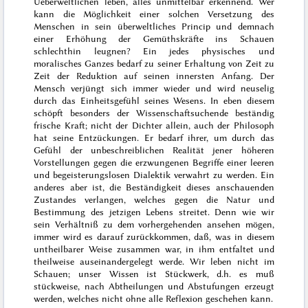
Ueberweltlichen leben, alles unmittelbar erkennend. Wer
kann die Möglichkeit einer solchen Versetzung des
Menschen in sein überweltliches Princip und demnach
einer Erhöhung der Gemüthskräfte ins Schauen
schlechthin leugnen? Ein jedes physisches und
moralisches Ganzes bedarf zu seiner Erhaltung von Zeit zu
Zeit der Reduktion auf seinen innersten Anfang. Der
Mensch verjüngt sich immer wieder und wird neuselig
durch das Einheitsgefühl seines Wesens. In eben diesem
schöpft besonders der Wissenschaftsuchende beständig
frische Kraft; nicht der Dichter allein, auch der Philosoph
hat seine Entzückungen. Er bedarf ihrer, um durch das
Gefühl der unbeschreiblichen Realität jener höheren
Vorstellungen gegen die erzwungenen Begriffe einer leeren
und begeisterungslosen Dialektik verwahrt zu werden. Ein
anderes aber ist, die Beständigkeit dieses anschauenden
Zustandes verlangen, welches gegen die Natur und
Bestimmung des jetzigen Lebens streitet. Denn wie wir
sein Verhältniß zu dem vorhergehenden ansehen mögen,
immer wird es darauf zurückkommen, daß, was in diesem
untheilbarer Weise zusammen war, in ihm entfaltet und
theilweise auseinandergelegt werde. Wir leben nicht im
Schauen;
unser Wissen ist Stückwerk
, d.h. es muß
stückweise, nach Abtheilungen und Abstufungen erzeugt
werden, welches nicht ohne alle Reflexion geschehen kann.