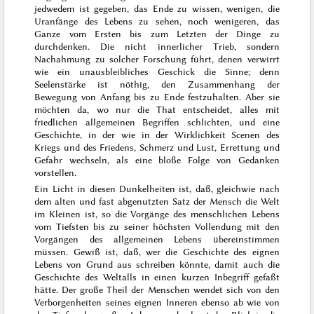
jedwedem ist gegeben, das Ende zu wissen, wenigen, die
Uranfänge des Lebens zu sehen, noch wenigeren, das
Ganze vom Ersten bis zum Letzten der Dinge zu
durchdenken. Die nicht innerlicher Trieb, sondern
Nachahmung zu solcher Forschung führt, denen verwirrt
wie ein unausbleibliches Geschick die Sinne; denn
Seelenstärke ist nöthig, den Zusammenhang der
Bewegung von Anfang bis zu Ende festzuhalten. Aber sie
möchten da, wo nur die That entscheidet, alles mit
friedlichen allgemeinen Begriffen schlichten, und eine
Geschichte, in der wie in der Wirklichkeit Scenen des
Kriegs und des Friedens, Schmerz und Lust, Errettung und
Gefahr wechseln, als eine bloße Folge von Gedanken
vorstellen.
Ein Licht in diesen Dunkelheiten ist, daß, gleichwie nach
dem alten und fast abgenutzten Satz
der Mensch die Welt
im Kleinen ist
, so die Vorgänge des menschlichen Lebens
vom Tiefsten bis zu seiner höchsten Vollendung mit den
Vorgängen des allgemeinen Lebens übereinstimmen
müssen. Gewiß ist, daß, wer die Geschichte des eignen
Lebens von Grund aus schreiben könnte, damit auch die
Geschichte des Weltalls in einen kurzen Inbegriff gefaßt
hätte. Der große Theil der Menschen wendet sich von den
Verborgenheiten seines eignen Inneren ebenso ab wie von