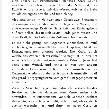
eine andere auf Persönlichkeit gehende Kraft Grund
machen. Eine ebenso ewige Kraft der Selbstheit, der
Egoität wird erfordert, daß
das Wesen, welches die Liebe
ist, als ein eignes bestehe und für sich sey.
Also sind schon im Nothwendigen Gottes zwei Principien;
das ausquellende, ausbreitsame, sich gebende Wesen, und
eine ebenso ewige Kraft der Selbstheit, des Zurückgehens
auf sich selbst, des in-sich-Seyns. Beide, jenes Wesen und
diese Kraft, ist Gott ohne sein Zuthun schon von sich.
Es ist nicht genug, den Gegensatz einzusehen, es muß
auch die gleiche Wesentlichkeit und Ursprünglichkeit der
Entgegengesetzten erkannt werden. Die Kraft, durch
welche das Wesen sich verschließt, versagt, ist in ihrer Art
so wirklich als das entgegengesetzte Princip; jedes hat
seine eigne Wurzel, und keines ist von dem andern
abzuleiten. Denn wäre dieß, so hörte unmittelbar der
Gegensatz wieder auf; aber es ist an sich unmöglich, daß
das gerad’ Entgegengesetzte vom gerad’ Entgegengesetzten
abstamme.
Zwar die Menschen zeigen eine natürliche Vorliebe für das
Bejahende, wie sie dagegen vom Verneinenden sich
abwenden. Alles Ausbreitsame, vor sich Gehende leuchtet
ihnen ein; was sich verschließt, sich nimmt, ob es gleich
ebenso wesentlich ist und ihnen in vielen Gestalten