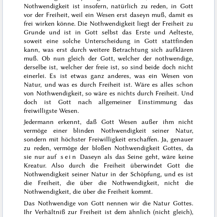
Nothwendigkeit ist insofern, natürlich zu reden, in Gott
vor der Freiheit, weil ein Wesen erst daseyn muß, damit es
frei wirken könne. Die Nothwendigkeit liegt der Freiheit zu
Grunde und ist in Gott selbst das Erste und Aelteste,
soweit eine solche Unterscheidung in Gott stattfinden
kann, was erst durch weitere Betrachtung sich aufklären
muß. Ob nun gleich der Gott, welcher der nothwendige,
derselbe ist, welcher der freie ist, so sind beide doch nicht
einerlei. Es ist etwas ganz anderes,
was ein Wesen von
Natur, und was es durch Freiheit ist. Wäre es alles schon
von Nothwendigkeit, so wäre es nichts durch Freiheit. Und
doch ist Gott nach allgemeiner Einstimmung das
freiwilligste Wesen.
Jedermann erkennt, daß Gott Wesen außer ihm nicht
vermöge einer blinden Nothwendigkeit seiner Natur,
sondern mit höchster Freiwilligkeit erschaffen. Ja, genauer
zu reden, vermöge der bloßen Nothwendigkeit Gottes, da
sie nur auf
sein
Daseyn als das Seine geht, wäre keine
Kreatur. Also durch die Freiheit überwindet Gott die
Nothwendigkeit seiner Natur in der Schöpfung, und es ist
die Freiheit, die über die Nothwendigkeit, nicht die
Nothwendigkeit, die über die Freiheit kommt.
Das Nothwendige von Gott nennen wir die
Natur
Gottes.
Ihr Verhältniß zur Freiheit ist dem ähnlich (nicht gleich),