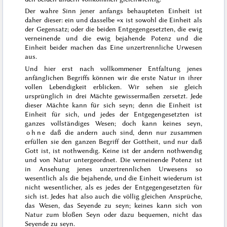
Der wahre Sinn jener anfangs behaupteten Einheit ist
daher dieser: ein und dasselbe =x ist sowohl die Einheit als
der Gegensatz; oder die beiden Entgegengesetzten, die ewig
verneinende und die ewig bejahende Potenz und die
Einheit beider machen das Eine unzertrennliche Urwesen
aus.
Und hier erst nach vollkommener Entfaltung jenes
anfänglichen Begriffs können wir die erste Natur in ihrer
vollen Lebendigkeit erblicken. Wir sehen sie gleich
ursprünglich in drei Mächte gewissermaßen zersetzt. Jede
dieser Mächte kann für sich seyn; denn die Einheit ist
Einheit für sich, und jedes der Entgegengesetzten ist
ganzes vollständiges Wesen; doch kann keines seyn,
ohne
daß die andern auch sind, denn nur zusammen
erfüllen sie den ganzen Begriff der Gottheit, und nur daß
Gott ist, ist nothwendig. Keine ist der andern nothwendig
und von Natur untergeordnet. Die verneinende Potenz ist
in Ansehung jenes unzer
trennlichen Urwesens so
wesentlich als die bejahende, und die Einheit wiederum ist
nicht wesentlicher, als es jedes der Entgegengesetzten für
sich ist. Jedes hat also auch die völlig gleichen Ansprüche,
das Wesen, das Seyende zu seyn; keines kann sich von
Natur zum bloßen Seyn oder dazu bequemen, nicht das
Seyende zu seyn.