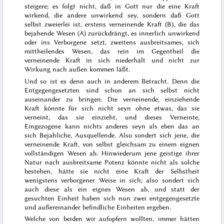
steigere; es folgt nicht, daß in Gott nur die eine Kraft
wirkend, die andere unwirkend sey, sondern daß Gott
selbst zweierlei ist, erstens verneinende Kraft (B), die das
bejahende Wesen (A) zurückdrängt, es innerlich unwirkend
oder ins Verborgene setzt, zweitens ausbreitsames, sich
mittheilendes Wesen, das rein im Gegentheil die
verneinende Kraft in sich niederhält und nicht zur
Wirkung nach außen kommen läßt.
Und so ist es denn auch in anderem Betracht. Denn die
Entgegen
gesetzten sind schon an sich selbst nicht
auseinander zu bringen. Die verneinende, einziehende
Kraft könnte für sich nicht seyn ohne etwas, das sie
verneint, das sie einzieht, und dieses Verneinte,
Eingezogene kann nichts anderes seyn als eben das an
sich Bejahliche, Ausquellende. Also sondert sich jene, die
verneinende Kraft, von selbst gleichsam zu einem eignen
vollständigen Wesen ab. Hinwiederum jene geistige ihrer
Natur nach ausbreitsame Potenz könnte nicht als solche
bestehen, hätte sie nicht eine Kraft der Selbstheit
wenigstens verborgener Weise in sich; also sondert sich
auch diese als ein eignes Wesen ab, und statt der
gesuchten Einheit haben sich nun zwei entgegengesetzte
und außereinander befindliche Einheiten ergeben.
Welche von beiden wir aufopfern wollten, immer hätten