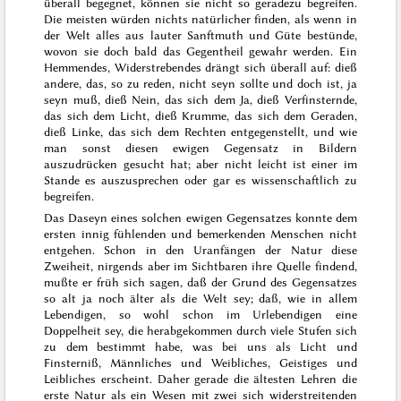
überall begegnet, können sie nicht so geradezu begreifen.
Die meisten würden nichts natürlicher finden, als wenn in
der Welt alles aus lauter Sanftmuth und Güte bestünde,
wovon sie doch bald das Gegentheil gewahr werden. Ein
Hemmendes, Widerstrebendes drängt sich überall auf: dieß
andere, das, so zu reden, nicht seyn sollte und doch ist, ja
seyn muß, dieß Nein, das sich dem Ja, dieß Verfinsternde,
das sich dem Licht, dieß Krumme, das sich dem Geraden,
dieß Linke, das sich dem Rechten entgegenstellt, und wie
man sonst diesen ewigen Gegensatz in Bildern
auszudrücken gesucht hat; aber nicht leicht ist einer im
Stande es auszusprechen oder gar es wissenschaftlich zu
begreifen.
Das Daseyn eines solchen ewigen Gegensatzes konnte dem
ersten innig fühlenden und bemerkenden Menschen nicht
entgehen. Schon in den Uranfängen der Natur diese
Zweiheit, nirgends aber im Sichtbaren ihre Quelle findend,
mußte er früh sich sagen, daß der Grund des
Gegensatzes
so alt ja noch älter als die Welt sey; daß, wie in allem
Lebendigen, so wohl schon im Urlebendigen eine
Doppelheit sey, die herabgekommen durch viele Stufen sich
zu dem bestimmt habe, was bei uns als Licht und
Finsterniß, Männliches und Weibliches, Geistiges und
Leibliches erscheint. Daher gerade die ältesten Lehren die
erste Natur als ein Wesen mit zwei sich widerstreitenden