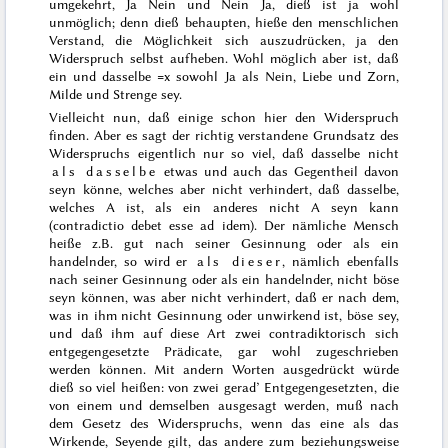
umgekehrt, Ja Nein und Nein Ja, dieß ist ja wohl
unmöglich; denn dieß behaupten, hieße den menschlichen
Verstand, die Möglichkeit sich auszudrücken, ja den
Widerspruch selbst aufheben. Wohl möglich aber ist, daß
ein und dasselbe =x sowohl Ja als Nein, Liebe und Zorn,
Milde und Strenge sey.
Vielleicht nun, daß einige schon hier den Widerspruch
finden. Aber es sagt der richtig verstandene Grundsatz des
Widerspruchs eigentlich nur so viel, daß dasselbe nicht
als dasselbe
etwas und auch das Gegentheil davon
seyn könne, welches aber nicht verhindert, daß dasselbe,
welches A ist, als ein anderes nicht A seyn kann
(
contradictio debet esse ad idem
)
. Der nämliche Mensch
heiße z.B. gut nach seiner Gesinnung oder als ein
handelnder, so wird er
als dieser
, nämlich ebenfalls
nach seiner Gesinnung oder als ein handelnder, nicht böse
seyn können, was aber nicht verhindert, daß er nach dem,
was in ihm nicht Gesinnung oder unwirkend ist, böse sey,
und daß ihm auf diese
Art zwei contradiktorisch sich
entgegengesetzte Prädicate, gar wohl zugeschrieben
werden können. Mit andern Worten ausgedrückt würde
dieß so viel heißen: von zwei gerad’ Entgegengesetzten, die
von einem und demselben ausgesagt werden, muß nach
dem Gesetz des Widerspruchs, wenn das eine als das
Wirkende, Seyende gilt, das andere zum beziehungsweise