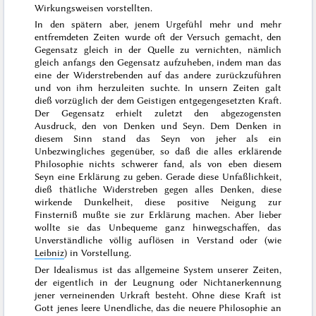
Wirkungsweisen vorstellten.
In den spätern aber, jenem Urgefühl mehr und mehr
entfremdeten Zeiten wurde oft der Versuch gemacht, den
Gegensatz gleich in der Quelle zu vernichten, nämlich
gleich anfangs den Gegensatz aufzuheben, indem man das
eine der Widerstrebenden auf das andere zurückzuführen
und von ihm herzuleiten suchte. In unsern Zeiten galt
dieß vorzüglich der dem Geistigen entgegengesetzten Kraft.
Der Gegensatz erhielt zuletzt den abgezogensten
Ausdruck, den von Denken und Seyn. Dem Denken in
diesem Sinn stand das Seyn von jeher als ein
Unbezwingliches gegenüber, so daß die alles erklärende
Philosophie nichts schwerer fand, als von eben diesem
Seyn eine Erklärung zu geben. Gerade diese Unfaßlichkeit,
dieß thätliche Widerstreben gegen alles Denken, diese
wirkende Dunkelheit, diese positive Neigung zur
Finsterniß mußte sie zur Erklärung machen. Aber lieber
wollte sie das Unbequeme ganz hinwegschaffen, das
Unverständliche völlig auflösen in Verstand oder (wie
Leibniz
) in Vorstellung.
Der Idealismus ist das allgemeine System unserer Zeiten,
der eigentlich in der Leugnung oder Nichtanerkennung
jener verneinenden Urkraft besteht. Ohne diese Kraft ist
Gott jenes leere Unendliche, das die neuere Philosophie an