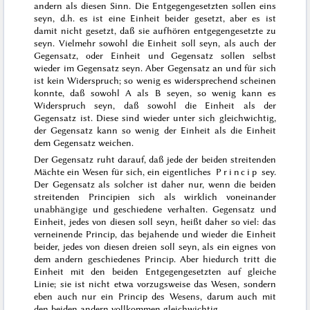
andern als diesen Sinn. Die Entgegengesetzten sollen eins
seyn, d.h. es ist eine Einheit beider gesetzt, aber es ist
damit
nicht gesetzt, daß sie aufhören entgegengesetzte zu
seyn. Vielmehr sowohl die Einheit soll seyn, als auch der
Gegensatz, oder Einheit und Gegensatz sollen selbst
wieder im Gegensatz seyn. Aber Gegensatz an und für sich
ist kein Widerspruch; so wenig es widersprechend scheinen
konnte, daß sowohl A als B seyen, so wenig kann es
Widerspruch seyn, daß sowohl die Einheit als der
Gegensatz ist. Diese sind wieder unter sich gleichwichtig,
der Gegensatz kann so wenig der Einheit als die Einheit
dem Gegensatz weichen.
Der Gegensatz ruht darauf, daß jede der beiden streitenden
Mächte ein Wesen für sich, ein eigentliches
Princip
sey.
Der Gegensatz als solcher ist daher nur, wenn die beiden
streitenden Principien sich als wirklich voneinander
unabhängige und geschiedene verhalten. Gegensatz und
Einheit, jedes von diesen soll seyn, heißt daher so viel: das
verneinende Princip, das bejahende und wieder die Einheit
beider, jedes von diesen dreien soll seyn, als ein eignes von
dem andern geschiedenes Princip. Aber hiedurch tritt die
Einheit mit den beiden Entgegengesetzten auf gleiche
Linie; sie ist nicht etwa vorzugsweise das Wesen, sondern
eben auch nur ein Princip des Wesens, darum auch mit
den beiden andern vollkommen gleichwichtig.