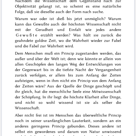
Nachdem die Wissenschaft dem Gegenstand nach zur
Objektivität gelangt ist, so scheint es eine natürliche
Folge, daß sie dieselbe auch der Form nach suche.
Warum war oder ist dieß bis jetzt unmöglich? Warum
kann das Gewußte auch der höchsten Wissenschaft nicht
mit der Geradheit und Einfalt wie jedes andere
Gewußte
erzählt werden? Was hält sie zurück die
geahndete goldne Zeit, wo die Wahrheit wieder zur Fabel
und die Fabel zur Wahrheit wird.
Dem Menschen muß ein Princip zugestanden werden, das
außer und über der Welt ist; denn wie könnte er allein von
allen Geschöpfen den langen Weg der Entwicklungen von
der Gegenwart bis in die tiefste Nacht der Vergangenheit
zurück verfolgen, er allein bis zum Anfang der Zeiten
aufsteigen, wenn in ihm nicht ein Princip von dem Anfang
der Zeiten wäre? Aus der Quelle der Dinge geschöpft und
ihr gleich, hat die menschliche Seele eine Mitwissenschaft
der Schöpfung. In ihr liegt die höchste Klarheit aller Dinge,
und nicht so wohl wissend ist sie als selber die
Wissenschaft.
Aber nicht frei ist im Menschen das überweltliche Princip
noch in seiner uranfänglichen Lauterkeit, sondern an ein
anderes geringeres Princip gebunden. Dieses andere ist
selbst ein gewordenes und darum von Natur unwissend