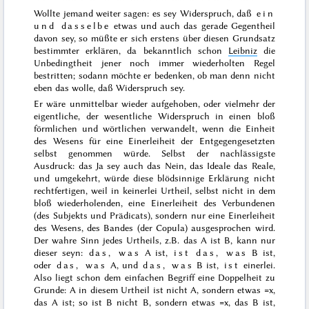
Wollte jemand weiter sagen: es sey Widerspruch, daß
ein
und dasselbe
etwas und auch das gerade Gegentheil
davon sey, so müßte er sich erstens über diesen Grundsatz
bestimmter erklären, da bekanntlich schon
Leibniz
die
Unbedingtheit jener noch immer wiederholten Regel
bestritten;
sodann möchte er bedenken, ob man denn nicht
eben das wolle, daß Widerspruch sey.
Er wäre unmittelbar wieder aufgehoben, oder vielmehr der
eigentliche, der wesentliche Widerspruch in einen bloß
förmlichen und wörtlichen verwandelt, wenn die Einheit
des Wesens für eine Einerleiheit der Entgegengesetzten
selbst genommen würde. Selbst der nachlässigste
Ausdruck: das Ja sey auch das Nein, das Ideale das Reale,
und umgekehrt, würde diese blödsinnige Erklärung nicht
rechtfertigen, weil in keinerlei Urtheil, selbst nicht in dem
bloß wiederholenden, eine Einerleiheit des Verbundenen
(des Subjekts und Prädicats), sondern nur eine Einerleiheit
des Wesens, des Bandes (der Copula) ausgesprochen wird.
Der wahre Sinn jedes Urtheils, z.B. das A ist B, kann nur
dieser seyn:
das, was
A ist,
ist das, was
B ist,
oder
das, was
A, und
das, was
B ist,
ist
einerlei.
Also liegt schon dem einfachen Begriff eine Doppelheit zu
Grunde: A in diesem Urtheil ist nicht A, sondern etwas =x,
das A ist; so ist B nicht B, sondern etwas =x, das B ist,