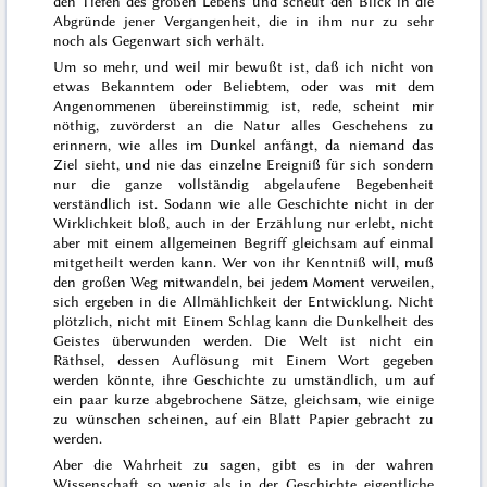
den Tiefen des großen Lebens und scheut den Blick in die
Abgründe jener Vergangenheit, die in ihm nur zu sehr
noch als Gegenwart sich verhält.
Um so mehr, und weil mir bewußt ist, daß ich nicht von
etwas Bekanntem oder Beliebtem, oder was mit dem
Angenommenen übereinstimmig ist, rede, scheint mir
nöthig, zuvörderst an die Natur alles Geschehens zu
erinnern, wie alles im Dunkel anfängt, da niemand das
Ziel sieht, und nie das einzelne Ereigniß für sich sondern
nur die ganze vollständig abgelaufene Begebenheit
verständlich ist. Sodann wie alle Geschichte nicht in der
Wirklichkeit bloß, auch in der Erzählung nur erlebt, nicht
aber mit einem allgemeinen Begriff gleichsam auf einmal
mitgetheilt werden kann. Wer von ihr Kenntniß will, muß
den großen Weg mitwandeln, bei jedem Moment verweilen,
sich ergeben in die Allmählichkeit der Entwicklung. Nicht
plötzlich, nicht mit Einem Schlag kann die Dunkelheit des
Geistes überwunden werden. Die Welt ist nicht ein
Räthsel, dessen Auflösung mit Einem Wort gegeben
werden könnte, ihre Geschichte zu umständlich, um auf
ein paar kurze abgebrochene Sätze, gleichsam, wie einige
zu wünschen scheinen, auf ein Blatt Papier gebracht zu
werden.
Aber die Wahrheit zu sagen, gibt es in der wahren
Wissenschaft so wenig als in der Geschichte eigentliche