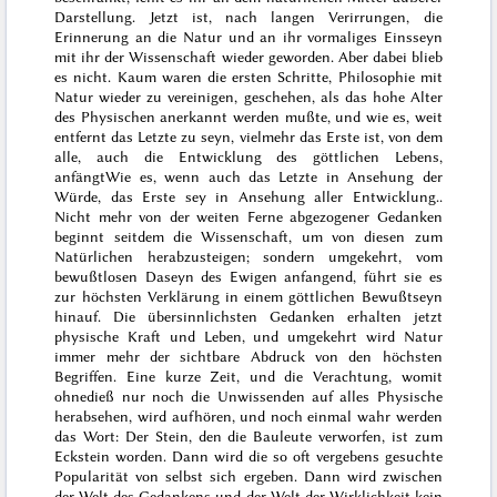
Darstellung. Jetzt ist, nach langen Verirrungen, die
Erinnerung an die Natur und an ihr vormaliges Einsseyn
mit ihr der Wissenschaft wieder geworden. Aber dabei blieb
es nicht. Kaum waren die ersten Schritte, Philosophie mit
Natur wieder zu vereinigen, geschehen, als das hohe Alter
des Physischen anerkannt werden mußte, und wie es, weit
entfernt das Letzte zu seyn, vielmehr das Erste ist, von dem
alle, auch die Entwicklung des göttlichen Lebens,
anfängt
Wie es, wenn auch das Letzte in Ansehung der
Würde, das Erste sey in Ansehung aller Entwicklung.
.
Nicht mehr von der weiten Ferne abgezogener Gedanken
beginnt seitdem die Wissenschaft, um von diesen zum
Natürlichen herabzusteigen; sondern umgekehrt, vom
bewußtlosen Daseyn des Ewigen anfangend, führt sie es
zur höchsten Verklärung in einem göttlichen Bewußtseyn
hinauf. Die übersinnlichsten Gedanken erhalten jetzt
physische Kraft und Leben, und umgekehrt wird Natur
immer mehr der sichtbare Abdruck von den höchsten
Begriffen.
Eine kurze Zeit, und die Verachtung, womit
ohnedieß nur noch die Unwissenden auf alles Physische
herabsehen, wird aufhören, und noch einmal wahr werden
das Wort:
Der Stein, den die Bauleute verworfen, ist zum
Eckstein worden
. Dann wird die so oft vergebens gesuchte
Popularität von selbst sich ergeben. Dann wird zwischen
der Welt des Gedankens und der Welt der Wirklichkeit kein