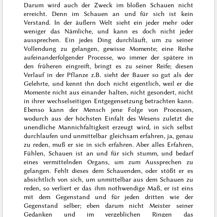
Darum wird auch der Zweck im bloßen Schauen nicht
erreicht. Denn im Schauen an und für sich ist kein
Verstand. In der äußern Welt sieht ein jeder mehr oder
weniger das Nämliche, und kann es doch nicht jeder
aussprechen. Ein jedes Ding durchläuft, um zu seiner
Vollendung zu gelangen, gewisse Momente; eine Reihe
aufeinanderfolgender Processe, wo immer der spätere in
den früheren eingreift, bringt es zu seiner Reife; diesen
Verlauf in der Pflanze z.B. sieht der Bauer so gut als der
Gelehrte, und kennt ihn doch nicht eigentlich,
weil er die
Momente nicht aus einander halten, nicht gesondert, nicht
in ihrer wechselseitigen Entgegensetzung betrachten kann.
Ebenso kann der Mensch jene Folge von Processen,
wodurch aus der höchsten Einfalt des Wesens zuletzt die
unendliche Mannichfaltigkeit erzeugt wird, in sich selbst
durchlaufen und unmittelbar gleichsam erfahren, ja, genau
zu reden, muß er sie in sich erfahren. Aber alles Erfahren,
Fühlen, Schauen ist an und für sich stumm, und bedarf
eines vermittelnden Organs, um zum Aussprechen zu
gelangen. Fehlt dieses dem Schauenden, oder stößt er es
absichtlich von sich, um unmittelbar aus dem Schauen zu
reden, so verliert er das ihm nothwendige Maß, er ist eins
mit dem Gegenstand und für jeden dritten wie der
Gegenstand selber; eben darum nicht Meister seiner
Gedanken und im vergeblichen Ringen das