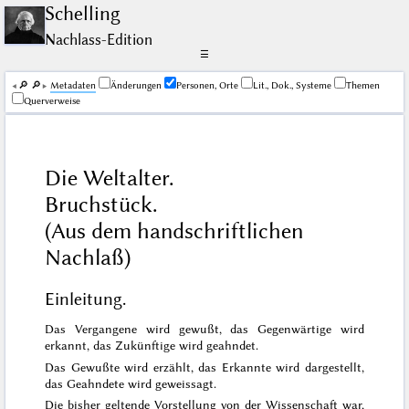
Schelling
Nachlass-Edition
☰
🔎︎
🔎︎
Me­ta­da­ten
Änderungen
Personen, Orte
Lit., Dok., Systeme
Themen
Querverweise
Die Weltalter.
Bruchstück.
(Aus dem handschriftlichen
Nachlaß)
Einleitung.
Das Vergangene wird gewußt, das Gegenwärtige wird
erkannt, das Zukünftige wird geahndet.
Das Gewußte wird erzählt, das Erkannte wird dargestellt,
das Geahndete wird geweissagt.
Die bisher geltende Vorstellung von der Wissenschaft war,