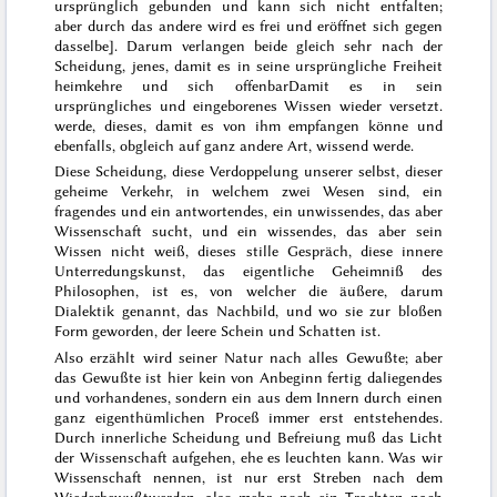
ursprünglich gebunden und kann sich nicht entfalten;
aber durch das andere wird es frei und eröffnet sich gegen
dasselbe⦌. Darum verlangen beide gleich sehr nach der
Scheidung, jenes, damit es in seine ursprüngliche Freiheit
heimkehre und sich offenbar
Damit es in sein
ursprüngliches und eingeborenes Wissen wieder versetzt.
werde, dieses, damit es von ihm empfangen könne und
ebenfalls, obgleich auf ganz andere Art, wissend werde.
Diese Scheidung, diese Verdoppelung unserer selbst, dieser
geheime Verkehr, in welchem zwei Wesen sind, ein
fragendes und ein antwortendes, ein unwissendes, das aber
Wissenschaft sucht, und ein wissendes, das aber sein
Wissen nicht weiß, dieses stille Gespräch, diese innere
Unterredungskunst, das eigentliche Geheimniß des
Philosophen, ist es, von welcher die äußere, darum
Dialektik genannt, das Nachbild, und wo sie zur bloßen
Form geworden, der leere Schein und Schatten ist.
Also erzählt wird seiner Natur nach alles Gewußte; aber
das Gewußte ist hier kein von Anbeginn fertig daliegendes
und vorhandenes, sondern ein aus dem Innern durch einen
ganz eigenthümlichen Proceß immer erst entstehendes.
Durch innerliche Scheidung und Befreiung muß das Licht
der Wissenschaft aufgehen, ehe es leuchten kann. Was wir
Wissenschaft nennen, ist nur erst Streben nach dem
Wiederbewußtwerden, also mehr noch ein Trachten nach