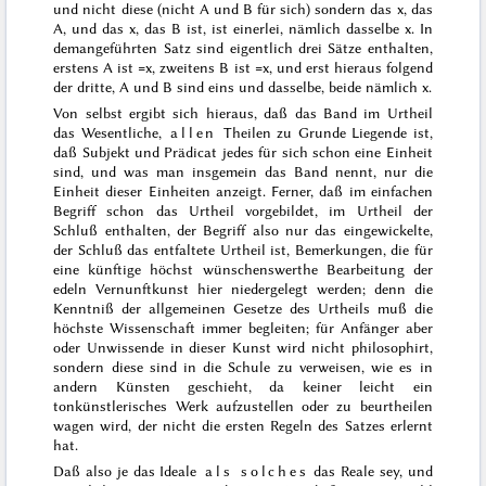
und nicht diese (nicht A und B für sich) sondern das x, das
A, und das x, das B ist, ist einerlei, nämlich dasselbe x. In
dem
angeführten Satz sind eigentlich drei Sätze enthalten,
erstens A ist =x, zweitens B ist =x, und erst hieraus folgend
der dritte, A und B sind eins und dasselbe, beide nämlich x.
Von selbst ergibt sich hieraus, daß das Band im Urtheil
das Wesentliche,
allen
Theilen zu Grunde Liegende ist,
daß Subjekt und Prädicat jedes für sich schon eine Einheit
sind, und was man insgemein das Band nennt, nur die
Einheit dieser Einheiten anzeigt. Ferner, daß im einfachen
Begriff schon das Urtheil vorgebildet, im Urtheil der
Schluß enthalten, der Begriff also nur das eingewickelte,
der Schluß das entfaltete Urtheil ist, Bemerkungen, die für
eine künftige höchst wünschenswerthe Bearbeitung der
edeln Vernunftkunst hier niedergelegt werden; denn die
Kenntniß der allgemeinen Gesetze des Urtheils muß die
höchste Wissenschaft immer begleiten; für Anfänger aber
oder Unwissende in dieser Kunst wird nicht philosophirt,
sondern diese sind in die Schule zu verweisen, wie es in
andern Künsten geschieht, da keiner leicht ein
tonkünstlerisches Werk aufzustellen oder zu beurtheilen
wagen wird, der nicht die ersten Regeln des Satzes erlernt
hat.
Daß also je das Ideale
als solches
das Reale sey, und