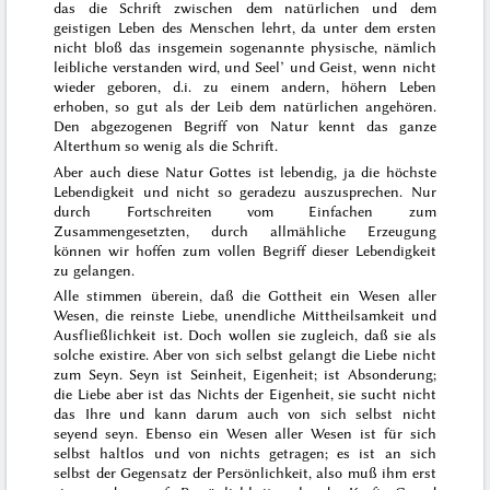
das die Schrift zwischen dem natürlichen und dem
geistigen Leben des Menschen lehrt, da unter dem ersten
nicht bloß das insgemein sogenannte physische, nämlich
leibliche verstanden wird, und Seel’ und Geist, wenn nicht
wieder geboren, d.i. zu einem andern, höhern Leben
erhoben, so gut als der Leib dem natürlichen angehören.
Den abgezogenen Begriff von Natur kennt das ganze
Alterthum so wenig als die Schrift.
Aber auch diese Natur Gottes ist lebendig, ja die höchste
Lebendigkeit und nicht so geradezu auszusprechen. Nur
durch Fortschreiten vom Einfachen zum
Zusammengesetzten, durch allmähliche Erzeugung
können wir hoffen zum vollen Begriff dieser Lebendigkeit
zu gelangen.
Alle stimmen überein, daß die Gottheit ein Wesen aller
Wesen, die reinste Liebe, unendliche Mittheilsamkeit und
Ausfließlichkeit ist. Doch wollen sie zugleich, daß sie als
solche existire. Aber von sich selbst gelangt die Liebe nicht
zum Seyn. Seyn ist Seinheit, Eigenheit; ist Absonderung;
die Liebe aber ist das Nichts der Eigenheit, sie sucht nicht
das Ihre und kann darum auch von sich selbst nicht
seyend seyn. Ebenso ein Wesen aller Wesen ist für sich
selbst haltlos und von nichts getragen; es ist an sich
selbst der Gegensatz der Persönlichkeit, also muß ihm erst