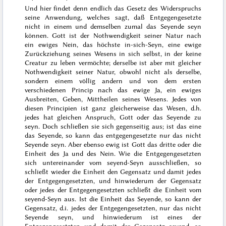
Und hier findet denn endlich das Gesetz des Widerspruchs
seine Anwendung, welches sagt, daß Entgegengesetzte
nicht in einem und demselben zumal das Seyende seyn
können. Gott ist der Nothwendigkeit seiner Natur nach
ein ewiges Nein, das höchste in-sich-Seyn, eine ewige
Zurückziehung seines Wesens in sich selbst, in der keine
Creatur zu leben vermöchte; derselbe ist aber mit gleicher
Nothwendigkeit seiner Natur, obwohl nicht als derselbe,
sondern einem völlig andern und von dem ersten
verschiedenen Princip nach das ewige Ja, ein ewiges
Ausbreiten, Geben, Mittheilen seines Wesens. Jedes von
diesen Principien ist ganz gleicherweise das Wesen, d.h.
jedes hat gleichen Anspruch, Gott oder das Seyende zu
seyn. Doch schließen sie sich gegenseitig aus; ist das eine
das Seyende, so kann das entgegengesetzte nur das nicht
Seyende seyn. Aber ebenso ewig ist Gott das dritte oder die
Einheit des Ja und des Nein. Wie die Entgegengesetzten
sich untereinander vom seyend-Seyn ausschließen, so
schließt wieder die Einheit den Gegensatz und damit jedes
der Entgegengesetzten, und hinwiederum der Gegensatz
oder jedes der Entgegengesetzten schließt die Einheit vom
seyend-Seyn aus. Ist die Einheit das Seyende, so kann der
Gegensatz, d.i. jedes der Entgegengesetzten, nur das nicht
Seyende seyn, und hinwiederum ist eines der