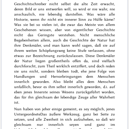
Geschichtschreiber nicht selbst die alte Zeit erwacht,
deren Bild er uns entwerfen will, so wird er nie wahr, nie
anschaulich, nie lebendig darstellen. Was wäre alle
Historie, wenn ihr nicht ein innerer Sinn zu Hülfe käme?
Was sie bei so vielen ist, die zwar das Meiste von allem
Geschehenen wissen, aber von eigentlicher Geschichte
nicht das Geringste verstehen. Nicht menschliche
Begebenheiten allein, auch die Geschichte der Natur hat
ihre Denkmäler, und man kann wohl sagen, daß sie auf
ihrem weiten Schöpfungsweg keine Stufe verlassen, ohne
etwas zur Bezeichnung zurückzulassen. Diese Denkmäler
der Natur liegen großentheils offen da, sind vielfach
durchforscht, zum Theil wirklich entziffert, und doch reden
sie uns nicht, sondern bleiben todt, ehe jene Folge von
Handlungen und Hervorbringungen dem Menschen
innerlich geworden. Also bleibt alles dem Menschen
unfaßlich, bevor es ihm selbst innerlich geworden, d.i. auf
eben jenes Innerste seines Wesens zurückgeführt worden,
das für ihn gleichsam der lebendige Zeuge aller Wahrheit
ist.
Nun haben von jeher einige gemeint, es sey möglich, jenes
Untergeordnete
Das äußere Werkzeug.
ganz bei Seite zu
setzen, und alle Zweiheit in sich aufzuheben, so daß wir
gleichsam nur innerlich seyen und ganz im