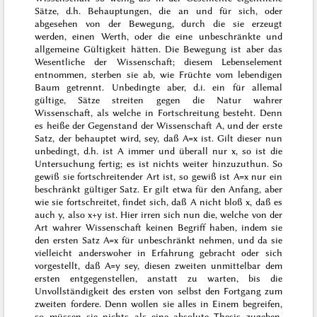
Sätze, d.h. Behauptungen, die an und für sich, oder
abgesehen von der Bewegung, durch die sie erzeugt
werden, einen Werth, oder die eine unbeschränkte und
allgemeine Gültigkeit hätten. Die Bewegung ist aber das
Wesentliche der Wissenschaft; diesem Lebenselement
entnommen, sterben sie ab, wie Früchte vom lebendigen
Baum getrennt. Unbedingte aber, d.i. ein für allemal
gültige, Sätze streiten gegen die Natur wahrer
Wissenschaft, als welche in Fortschreitung besteht. Denn
es heiße der Gegenstand der Wissenschaft A, und der erste
Satz, der behauptet wird, sey, daß A=x ist. Gilt dieser nun
unbedingt, d.h. ist A immer und überall nur x, so ist die
Untersuchung fertig; es ist nichts weiter hinzuzuthun. So
gewiß sie fortschreitender Art ist, so gewiß ist A=x nur ein
beschränkt gültiger Satz. Er gilt etwa für den Anfang, aber
wie sie fortschreitet, findet sich, daß A nicht bloß x, daß es
auch y, also x+y ist. Hier irren
sich nun die, welche von der
Art wahrer Wissenschaft keinen Begriff haben, indem sie
den ersten Satz A=x für unbeschränkt nehmen, und da sie
vielleicht anderswoher in Erfahrung gebracht oder sich
vorgestellt, daß A=y sey, diesen zweiten unmittelbar dem
ersten entgegenstellen, anstatt zu warten, bis die
Unvollständigkeit des ersten von selbst den Fortgang zum
zweiten fordere. Denn wollen sie alles in Einem begreifen,
so müssen sie nichts als eine absolute Thesis zugeben,