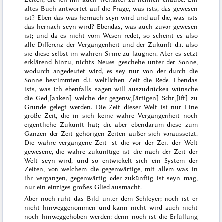
altes Buch antwortet auf die Frage, was ists, das gewesen
ist?
Eben das was hernach seyn wird
und auf die, was ists
das hernach seyn wird?
Ebendas, was auch zuvor gewesen
ist
; und da es nicht vom Wesen redet, so scheint es also
alle Differenz der Vergangenheit und der Zukunft
d.i.
also
sie
diese selbst im wahren Sinne zu läugnen. Aber es setzt
erklärend hinzu,
nichts Neues geschehe unter der Sonne
,
wodurch angedeutet wird, es sey nur von der durch die
Sonne bestimmten d.i. weltlichen Zeit die Rede. Ebendas
ists, was ich ebenfalls
sagen will
auszudrücken wünsche
die Ged˖[anken] welche der gegenw˖[ärtigen] Schr˖[ift] zu
Grunde gelegt werden.
Die Zeit dieser Welt ist nur Eine
große Zeit, die in sich keine wahre Vergangenheit noch
eigentliche Zukunft hat; die aber ebendarum diese zum
Ganzen der Zeit gehörigen Zeiten außer sich voraussetzt.
Die wahre vergangene Zeit ist die vor der Zeit der Welt
gewesene, die wahre zukünftige ist die nach der Zeit der
Welt seyn wird, und so entwickelt sich ein System der
Zeiten, von welchem die gegenwärtige, mit allem was in
ihr vergangen, gegenwärtig oder zukünftig
ist
seyn mag,
nur ein einziges großes Glied ausmacht.
Aber noch ruht das Bild unter dem Schleyer; noch ist er
nicht hinweggenommen und
kann nicht
wird auch nicht
noch
hinweggehoben werden;
denn noch ist die Erfüllung