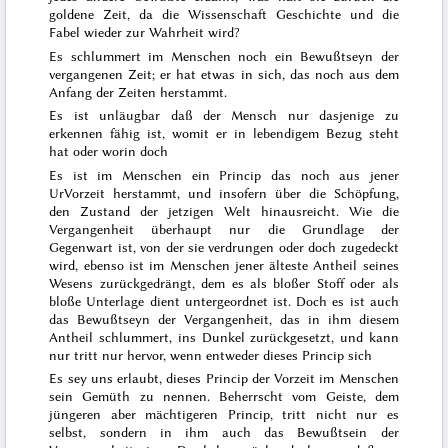
goldene Zeit, da die Wissenschaft Geschichte und die
Fabel wieder zur Wahrheit wird?
Es schlummert im Menschen noch ein Bewußtseyn der
vergangenen Zeit; er hat etwas in sich, das noch aus dem
Anfang der Zeiten herstammt.
Es ist unläugbar daß der Mensch nur dasjenige zu
erkennen fähig ist, womit er in lebendigem Bezug steht
hat
oder worin doch
Es ist im Menschen ein Princip das noch aus jener
Ur
Vorzeit herstammt, und insofern über die Schöpfung,
den Zustand der jetzigen Welt hinausreicht. Wie die
Vergangenheit überhaupt nur die Grundlage der
Gegenwart ist, von der sie verdrungen oder doch zugedeckt
wird, ebenso ist im Menschen jener älteste Antheil seines
Wesens zurück
gedrängt, dem es
als bloßer Stoff oder als
bloße Unterlage dient
untergeordnet ist. Doch es ist auch
das Bewußtseyn der Vergangenheit, das in
ihm
diesem
Antheil schlummert, ins Dunkel zurückgesetzt, und
kann
nur
tritt nur hervor, wenn entweder dieses Princip sich
Es sey uns erlaubt, dieses Princip der Vorzeit im Menschen
sein Gemüth zu nennen. Beherrscht vom Geiste, dem
jüngeren aber mächtigeren Princip, tritt nicht nur es
selbst, sondern in ihm auch das Bewußtsein der