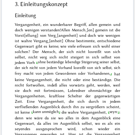
3. Einleitungskonzept
Einleitung
Vergangenheit, ein wunderbarer Begriff, allen gemein
und
doch wenigen verstanden!
Allen Mensch˖[en] gemein ist die
Vorst[ellung] von Verg˖[angenheit] und doch wie wenigen
ist wahre Vergang˖[enheit]
Ohne bestimmte, entschiedene
Gegenwart gibt es keine; wie viele erfreuen sich wohl einer
solchen? Der Mensch,
der sich nicht losreißt von sich
selbst, nicht verg sich nicht steigert in sich selbst von
ohne
beständige
lebendige Steigerung seiner selbst,
jedem Vorh
der sich nicht
von jedem Vorhand
losreißt von sich selbst, sich
frey macht von jedem Gewordenen oder Vorhandenen,
hat
keine Vergangenheit,
die nicht
oder eine beständige. Die
nicht fortwollen, indeß alles vorwärts geht, werden, weil
sie doch mit fortmüssen, Lobredner ohnmächtige der
Vergangenheiten, kraftlose Schelter der gegenwärtigen
Zeit. Eine Vergangenheit, die sich
durch
in jedem
verfließenden Augenblick durch ihn zu vergrößern scheint,
kann unmöglich
seyn:
ist keine
die wahre
Vergangenheit,
:
denn wie wäre
da
sie
wo alles in dem Augenblick
eine
Gegenwart, da alles im Augenblick selbst, wo es als ein
seyendes ausgesprochen wird, schon wieder ein
Vergangenes geworden ist. Hier ist die Vergangenheit