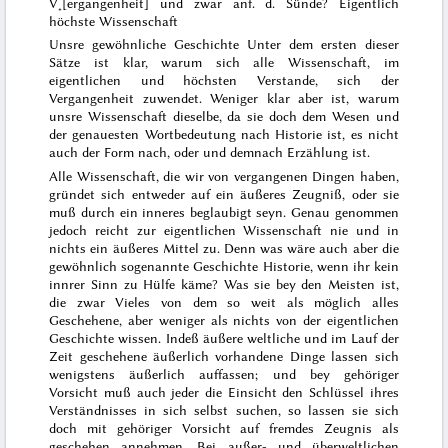
V˖[ergangenheit] und zwar anf. d.
Sünde? Eigentlich
höchste Wissenschaft
Unsre gewöhnliche Geschichte
Unter dem ersten dieser
Sätze ist klar, warum sich alle Wissenschaft, im
eigentlichen und höchsten Verstande, sich der
Vergangenheit zuwendet. Weniger klar aber ist, warum
unsre Wissenschaft dieselbe, da sie doch dem Wesen und
der genauesten Wortbedeutung nach Historie ist, es nicht
auch der Form nach, oder und demnach Erzählung ist.
Alle Wissenschaft, die wir von vergangenen Dingen haben,
gründet sich entweder auf ein äußeres Zeugniß, oder sie
muß durch ein inneres beglaubigt seyn. Genau genommen
jedoch reicht zur eigentlichen Wissenschaft nie und in
nichts ein äußeres Mittel zu. Denn was wäre auch aber die
gewöhnlich sogenannte Geschichte Historie, wenn ihr kein
innrer Sinn zu Hülfe käme? Was sie bey den Meisten ist,
die zwar
Vieles von dem
so weit als möglich alles
Geschehene, aber weniger als nichts von der eigentlichen
Geschichte wissen. Indeß äußere weltliche und im Lauf der
Zeit geschehene äußerlich vorhandene Dinge lassen sich
wenigstens äußerlich auffassen; und
bey gehöriger
Vorsicht
muß auch jeder
die Einsicht
den Schlüssel ihres
Verständnisses in sich selbst suchen, so lassen sie sich
doch mit gehöriger Vorsicht auf fremdes Zeugnis als
geschehen annehmen. Bei außer- und überweltlichen