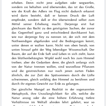
erheben. Denn nicht jene aufgeben oder wegwerfen,
sondern sie behalten und überwinden, das ist das Große,
wie die Kraft des Adlers im Flug nicht
dadurch erkannt
wird
darin besteht, daß er keinen Druck der Luft
empfindet, sondern daß er ihn überwindend selbst zum
Mittel seiner Erhebung macht. Derjenige erst hat
gleichsam das Recht zu den geistigsten Sachen, der zuvor
das Gegentheil ganz und entschiedend
durchkannt hat;
wie nur derjenige frey zu nennen ist, der sich mit dem
Nothwendigen abgefunden und die Bedingungen kennt,
unter denen er walten kann. Nicht von oben herab, von
unten hinauf geht der Weg lebendiger Wissenschaft. Der
Baum, der auf der Erde Saft und Leben in sich zieht, kann
den blüthenbehängten Wipfel wohl noch bis zum Himmel
treiben; aber die Gedanken derer, die gleich anfangs sich
von der Natur trennen wollen, sind wurzellose Pflanzen
und die geistreichsten nur noch jenen zarten Fäden
ähnlich, die zur Zeit des Spätsommers durch die Lüfte
schwimmen, gleich unfähig den Himmel zu berühren und
durch ihr eigenes Gewicht zur Erde zu gelangen.
Der gänzliche Mangel an Realität in der sogenannten
Metaphysik, ihre Unzulänglichkeit für alle, welche die
Natur anzog oder
die
eine höhere Erfahrung tiefere
Verhältnisse im Weltall ahnden
lehrt
gelehrt, war so