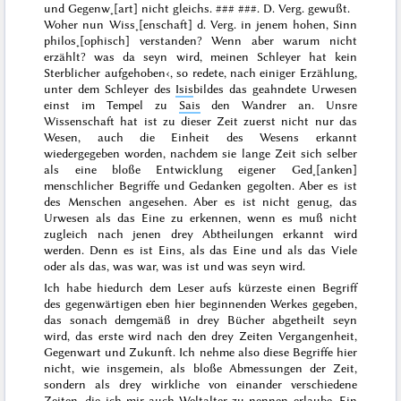
und Gegenw˖[art] nicht gleichs.
### ###
. D. Verg. gewußt.
Woher nun Wiss˖[enschaft] d. Verg. in jenem hohen, Sinn
philos˖[ophisch] verstanden? Wenn aber warum nicht
erzählt?
was
da
seyn wird, meinen Schleyer hat kein
Sterblicher aufgehoben
‹, so redete, nach einiger Erzählung,
unter dem Schleyer des
Isis
bildes das geahndete Urwesen
einst im Tempel zu
Sais
den Wandrer an. Unsre
Wissenschaft
hat
ist zu dieser Zeit
zuerst
nicht nur das
Wesen, auch die Einheit des Wesens
erkannt
wiedergegeben worden, nachdem sie lange Zeit sich
selber
als eine bloße Entwicklung
eigener Ged˖[anken]
menschlicher Begriffe und Gedanken
gegolten. Aber es ist
des Menschen
angesehen. Aber es ist nicht genug, das
Urwesen als das
Eine zu erkennen,
wenn
es muß
nicht
zugleich nach jenen drey Abtheilungen erkannt
wird
werden. Denn es ist Eins, als das Eine und als das Viele
oder als das, was war, was ist und was seyn wird.
Ich habe hiedurch dem Leser aufs kürzeste einen Begriff
des
gegenwärtigen eben
hier beginnenden Werkes gegeben,
das sonach demgemäß in drey Bücher abgetheilt seyn
wird,
das erste wird
nach den drey Zeiten Vergangenheit,
Gegenwart und Zu
kunft. Ich nehme
also
diese Begriffe hier
nicht, wie insgemein, als bloße Abmessungen der Zeit,
sondern als drey wirkliche von einander verschiedene
Zeiten, die ich mir auch Weltalter zu nennen erlaube. Ein