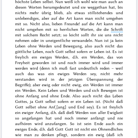
höchste Leben selbst. Nun weiß ich wohl wie man auch an
diesen Worten herumgedeutet und sie weggethan hat, bis
nichts mehr übrig blieb, als etwas stillstehendes und
unlebendiges,
aber auf die Art kann man nicht umgehen
mit so.
Nicht also, lieben Freunde! auf die Art kann man
nicht umgehen mit so herrlichen Worten, die die
Schrift
mit solchem Recht setzt; so leicht sollt ihr sie uns nicht
nehmen oder in uneigentliche verwandeln. Nun ist ja kein
Leben ohne Werden und Bewegung, also auch nicht das
göttliche Leben, noch Gott selbst sofern er Leben ist. Es ist
freylich ein ewiges Werden, d.h. ein Werden, das von
Freyheit geworden ist und noch immer wird und immer
werden wird (denn ich muß fast undeutlich reden – weil
auch das was ein ewiges Werden sey, nicht mehr
verstanden wird in der jetzigen Überspannung der
Begriffe); aber ewig oder nicht ewig, ein Werden ist immer
ein Werden. Kein Leben und Werden und sich Bewegen ist
ohne Anfang und ohne Ende. Also auch nicht das Leben
Gottes, ja Gott selbst sofern er ein Leben ist. (Nicht daß
Gott selbst ohne Anf˖[ang] und End sey). Es ist freylich
ein ewiger Anfang, d.h. daß dieß Werden von aller Ewigkeit
so angefangen hat und noch immer anfängt und nie
aufhören wird anzufangen. So ist sein Ende auch ein
ewiges Ende, d.h.
daß Gott
Gott ist nicht ein Ohnendliches
wie man zu denken pflegt, sondern ein ewig (daß ich