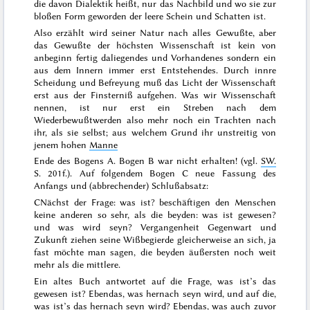
die davon Dialektik heißt, nur das Nachbild und wo sie zur
bloßen Form geworden der leere Schein und Schatten ist.
Also erzählt wird seiner Natur nach alles Gewußte, aber
das Gewußte der höchsten Wissenschaft ist kein von
anbeginn fertig daliegendes und Vorhandenes sondern ein
aus dem Innern immer erst Entstehendes. Durch innre
Scheidung und Befreyung muß das Licht der Wissenschaft
erst aus der Finsterniß aufgehen. Was wir Wissenschaft
nennen, ist nur erst ein Streben nach dem
Wiederbewußtwerden also mehr noch ein Trachten nach
ihr, als sie selbst; aus welchem Grund ihr unstreitig von
jenem hohen
Manne
Ende des Bogens A. Bogen B war nicht erhalten! (vgl.
SW.
S. 201f.
). Auf folgendem Bogen C neue Fassung des
Anfangs und (abbrechender) Schlußabsatz:
C
Nächst der Frage: was ist? beschäftigen den Menschen
keine anderen so sehr, als die beyden: was ist gewesen?
und was wird seyn? Vergangenheit Gegenwart und
Zukunft ziehen seine Wißbegierde gleicherweise an sich, ja
fast möchte man sagen, die beyden äußersten noch weit
mehr als die mittlere.
Ein altes Buch antwortet auf die Frage, was ist’s das
gewesen ist?
Ebendas, was hernach seyn wird
, und auf die,
was ist’s das hernach seyn wird?
Ebendas, was auch zuvor