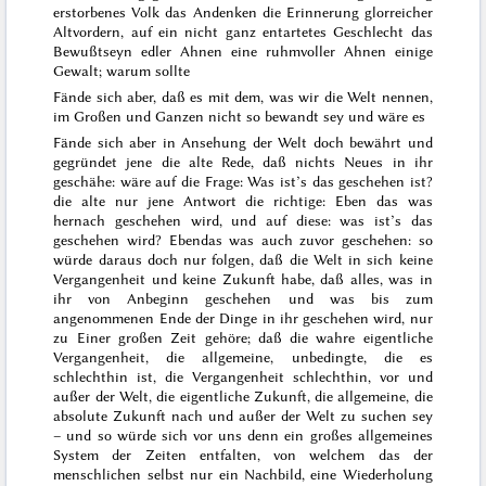
erstorbenes Volk das Andenken die Erinnerung glorreicher
Altvordern, auf ein nicht ganz entartetes Geschlecht das
Bewußtseyn edler Ahnen eine ruhmvoller Ahnen einige
Gewalt; warum sollte
Fände sich aber, daß es mit dem, was wir die Welt nennen,
im Großen und Ganzen nicht so bewandt sey und wäre es
Fände sich aber in Ansehung der Welt doch bewährt und
gegründet
jene
die alte Rede, daß
nichts Neues in ihr
geschähe
: wäre auf die Frage: Was ist’s das geschehen ist?
die alte
nur jene Antwort die richtige:
Eben das was
hernach geschehen wird
, und auf diese: was ist’s das
geschehen wird?
Ebendas was auch zuvor geschehen
: so
würde daraus doch nur folgen, daß die Welt in sich keine
Vergangenheit und keine Zukunft habe, daß alles, was in
ihr von Anbeginn geschehen und was bis zum
angenommenen Ende der Dinge in ihr geschehen wird, nur
zu Einer großen Zeit gehöre; daß die wahre eigentliche
Vergangenheit, die allgemeine,
unbedingte, die es
schlechthin ist,
die Vergangenheit schlechthin, vor und
außer der Welt, die eigentliche Zukunft, die allgemeine, die
absolute Zukunft nach und außer der Welt zu suchen sey
– und so würde sich vor uns denn ein großes
allgemeines
System der Zeiten entfalten, von welchem das der
menschlichen selbst nur ein Nachbild, eine Wiederholung