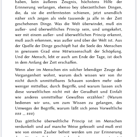
haben, kein äußeres Zeugnis, höchstens Hilfe der
Erinnerung verlangen, ebenso bey überzeitlichen Dingen,
die, da sie die entferntesten schienen, jetzt unendlich
näher sich zeigen als viele tausende ja alle in der Zeit
geschehenen Dinge. Was die Welt überwindet, muß ein
außer- und überweltliches Princip sein, und umgekehrt,
wer mit einem außer- und überweltlichen Princip erkennt,
muß auch erkennen, was außer und über der Welt ist. Aus
der Quelle der Dinge geschöpft hat die Seele des Menschen
in gewissem Grad eine Mitwissenschaft der Schöpfung.
Und der Mensch, lebt er auch am Ende der Tage, ist doch
in dem Anfang der Zeit erschaffen.
Wenn aber im Menschen ein solcher lebendiger Zeuge der
Vergangenheit wohnt, warum doch wissen wir von ihr
nicht durch unmittelbares Schauen sondern mehr oder
weniger mittelbar, durch Begriffe, und warum lassen sich
diese vorweltlichen nicht mit der Geradheit und Einfalt
wie anderes unmittelbar Gewußtes erzählen? (Warum
bedienen wir uns, um zum Wissen zu gelangen, des
Umweges der Begriffe, warum läßt sich jenes Vorweltliche
### ... ###
)
Das göttliche überweltliche Princip ist im Menschen
verdunkelt und auf manche Weise gefesselt und muß erst
wie von einem Zauber befreit werden um zur
Erinnerung