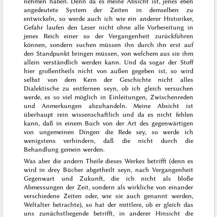
nehmen haben. Denn da es meine Absicht ist, jenes eben
angedeutete System der Zeiten in demselben zu
entwickeln, so werde auch ich
wie ein anderer Historiker,
Gefahr laufen
den Leser nicht ohne alle Vorbereitung in
jenes Reich
einer so
der Vergangenheit zurückführen
können, sondern
suchen müssen ihn durch
ihn erst auf
den Standpunkt bringen müssen, von welchem aus sie ihm
allein verständlich werden kann. Und da sogar der Stoff
hier großentheils nicht von außen gegeben ist, so wird
selbst von dem Kern der Geschichte nicht alles
Dialektische zu entfernen seyn, ob ich gleich versuchen
werde, es so viel möglich in Einleitungen, Zwischenreden
und Anmerkungen abzuhandeln. Meine Absicht ist
überhaupt rein wissenschaftlich und da es nicht fehlen
kann, daß in einem Buch von der Art des gegenwärtigen
von ungemeinen Dingen die Rede sey, so werde ich
wenigstens verhindern, daß die nicht durch die
Behandlung gemein werden.
Was aber die andern Theile dieses Werkes betrifft (denn es
wird in drey Bücher abgetheilt seyn, nach Vergangenheit
Gegenwart und Zukunft, die ich nicht als bloße
Abmessungen der Zeit, sondern als wirkliche von einander
verschiedene Zeiten oder, wie sie auch genannt werden,
Weltalter betrachte), so hat der mittlere, ob er gleich das
uns zunächstliegende betrifft, in anderer Hinsicht die