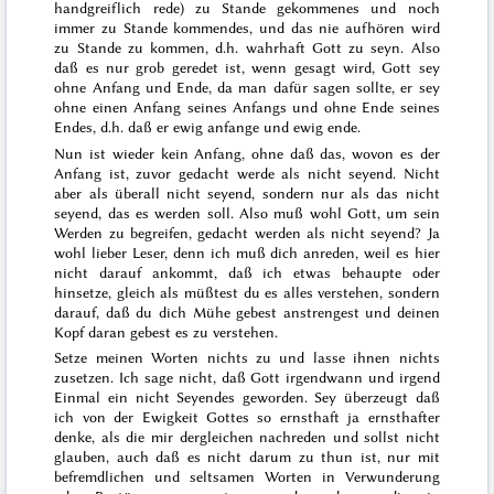
handgreiflich rede) zu Stande gekommenes und noch
immer zu Stande kommendes, und das nie aufhören wird
zu Stande zu kommen,
d.h. wahrhaft Gott zu seyn.
Also
daß es nur grob geredet ist, wenn gesagt wird, Gott sey
ohne Anfang und Ende, da man dafür sagen sollte, er sey
ohne einen Anfang seines Anfangs und ohne Ende seines
Endes, d.h. daß er ewig anfange und ewig ende.
Nun ist wieder kein Anfang, ohne daß das, wovon es der
Anfang ist, zuvor gedacht werde als nicht seyend. Nicht
aber als überall nicht seyend, sondern nur als das nicht
seyend, das es werden soll. Also muß
wohl Gott, um sein
Werden zu begreifen, gedacht werden als nicht seyend? Ja
wohl lieber Leser, denn ich muß dich anreden, weil es hier
nicht darauf ankommt, daß ich etwas behaupte oder
hinsetze, gleich als müßtest du es alles verstehen, sondern
darauf, daß du dich
Mühe gebest
anstrengest und deinen
Kopf daran gebest es zu verstehen.
Setze meinen Worten nichts zu und lasse ihnen nichts
zusetzen. Ich sage nicht, daß Gott irgendwann und irgend
Einmal ein nicht Seyendes geworden. Sey überzeugt daß
ich von der Ewigkeit Gottes so ernsthaft ja ernsthafter
denke, als die mir dergleichen nachreden und sollst nicht
glauben, auch daß es nicht darum zu thun ist, nur mit
befremdlichen und seltsamen Worten in Verwunderung