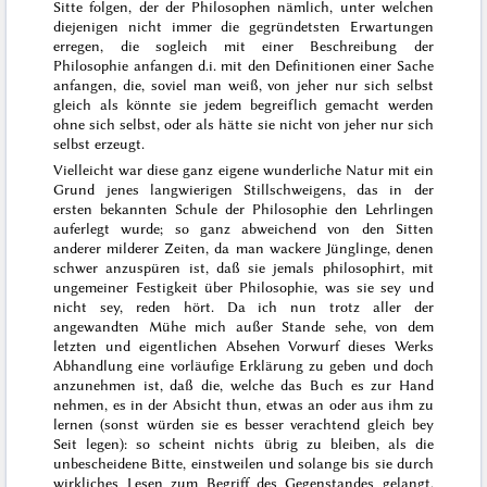
Sitte folgen, der der Philosophen nämlich, unter welchen
diejenigen nicht immer die gegründetsten Erwartungen
erregen, die sogleich mit einer Beschreibung der
Philosophie anfangen
d.i. mit den Definitionen einer Sache
anfangen, die, soviel man weiß, von jeher nur sich selbst
gleich als könnte sie
jedem
begreiflich
gemacht
werden
ohne sich selbst, oder als hätte sie nicht von jeher nur sich
selbst erzeugt.
Vielleicht war diese
ganz eigene
wunderliche Natur mit ein
Grund jenes langwierigen Stillschweigens, das in der
ersten bekannten Schule der Philosophie den Lehrlingen
auferlegt wurde; so ganz abweichend von den Sitten
anderer
milderer
Zeiten, da man wackere Jünglinge, denen
schwer anzuspüren ist, daß sie jemals philosophirt, mit
ungemeiner Festigkeit über Philosophie, was sie sey und
nicht sey, reden hört. Da ich nun trotz aller der
angewandten Mühe mich außer Stande sehe, von dem
letzten und eigentlichen Absehen
Vorwurf
dieses Werks
Abhandlung
eine vorläufige Erklärung zu geben und doch
anzunehmen ist, daß die, welche
das Buch
es zur Hand
nehmen, es in der Absicht thun, etwas an oder aus ihm zu
lernen (sonst würden sie es besser verachtend gleich bey
Seit legen): so scheint nichts übrig zu bleiben, als die
unbescheidene Bitte, einstweilen und solange bis sie durch
wirkliches Lesen zum Begriff des Gegenstandes gelangt,