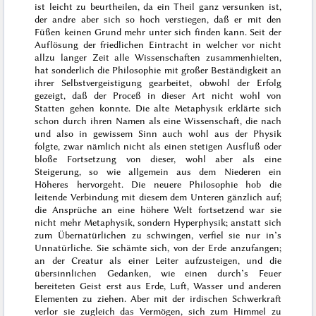
ist leicht zu beurtheilen, da ein Theil ganz versunken ist,
der andre aber sich so hoch verstiegen, daß er mit den
Füßen keinen Grund mehr unter sich finden kann. Seit der
Auflösung der friedlichen Eintracht in welcher vor nicht
allzu langer Zeit alle Wissenschaften zusammenhielten,
hat sonderlich die Philosophie mit großer Beständigkeit an
ihrer Selbstvergeistigung gearbeitet, obwohl der Erfolg
gezeigt, daß der Proceß in dieser Art nicht wohl von
Statten gehen konnte. Die alte Metaphysik erklärte sich
schon durch ihren Namen als eine Wissenschaft, die nach
und also in gewissem Sinn auch wohl aus der Physik
folgte, zwar nämlich nicht als einen stetigen Ausfluß oder
bloße Fortsetzung von dieser, wohl aber als eine
Steigerung, so wie allgemein aus dem Niederen ein
Höheres hervorgeht. Die neuere Philosophie hob die
leitende Verbindung mit diesem dem Unteren gänzlich auf;
die Ansprüche an eine höhere Welt fortsetzend war sie
nicht mehr Metaphysik, sondern Hyperphysik; anstatt sich
zum Übernatürlichen zu schwingen, verfiel sie nur in’s
Unnatürliche. Sie schämte sich, von der Erde anzufangen;
an der Creatur als einer Leiter aufzusteigen, und die
übersinnlichen Gedanken, wie einen durch’s Feuer
bereiteten Geist erst aus Erde, Luft, Wasser und anderen
Elementen zu ziehen. Aber mit der irdischen Schwerkraft
verlor sie zugleich das Vermögen, sich zum Himmel zu