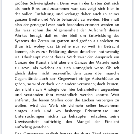
größten Schwierigkeiten. Denn was in der Ersten Zeit
sich
als
noch Eins und zusammen war, das zeigt sich hier in
der vollen Entfaltung und verlangt daher auch in seiner
ganzen Breite und Weite behandelt zu werden. Hier muß
also der geneigte Leser noch besonders erinnert werden an
das was schon die Allgemeinheit der Aufschrift dieses
Werkes besagt, daß es hier
bloß um Entwicklung des
Systems der Zeiten im ganzen
und großen als solchen
zu
thun ist, wobey das Einzelne nur so weit in Betracht
kommt, als es zur Erklärung dieses desselben nothwendig
ist. Überhaupt macht dieses Werk zwar den Anspruch ein
Ganzes der Kunst nicht aber ein Ganzes der Materie nach
zu seyn, als welches an sich unmöglich wäre. Ob ich
gleich daher nicht verzweifle, dem Leser über manche
Gegenstände auch der Gegenwart einige Aufschlüsse zu
geben, so wird er doch viele andere vermissen; doch keinen,
der nicht nach Analogie der hier behandelten angesehen
und
verstanden
ihm verständlich werden könnte. Weit
entfernt, die leeren Stellen oder die Lücken verbergen zu
wollen, wird das Werk sie vielmehr selber bezeichnen;
einiges auch
und wo bisherige
Er
kenntnisse und
Untersuchungen nichts zu behaupten erlauben, seine
Unwissenheit
aufrichtig den Mangel der Einsicht
aufrichtig gestehen.
Das Gewagteste endlich könnte der dritte Theil scheinen;