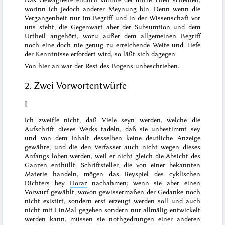
worinn ich jedoch anderer Meynung bin. Denn wenn die
Vergangenheit nur im Begriff und in der Wissenschaft vor
uns steht, die Gegenwart aber der Subsumtion und dem
Urtheil angehört, wozu außer dem allgemeinen Begriff
noch eine doch nie genug zu erreichende Weite und Tiefe
der Kenntnisse erfordert wird, so läßt sich dagegen
Von hier an war der Rest des Bogens unbeschrieben.
2. Zwei Vorwortentwürfe
I
Ich zweifle nicht, daß Viele seyn werden, welche die
Aufschrift dieses Werks tadeln, daß sie unbestimmt sey
und von dem Inhalt desselben keine deutliche Anzeige
gewähre, und die den Verfasser auch nicht wegen dieses
Anfangs loben werden, weil er nicht gleich die Absicht des
Ganzen enthüllt. Schriftsteller, die von einer bekannten
Materie handeln, mögen
das Beyspiel des cyklischen
Dichters
bey
Horaz
nachahmen; wenn sie aber einen
Vorwurf gewählt, wovon gewissermaßen der Gedanke noch
nicht existirt, sondern erst erzeugt werden soll und auch
nicht mit EinMal gegeben sondern nur allmälig entwickelt
werden kann, müssen sie nothgedrungen einer anderen