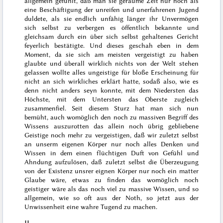
allgemein gefühlt, daß man sie geraume Zeit nur noch als
eine Beschäftigung der unreifen und unerfahrenen Jugend
duldete, als sie endlich unfähig länger ihr Unvermögen
sich selbst zu verbergen
es öffentlich bekannte und
gleichsam durch ein über sich selbst gehaltenes Gericht
feyerlich bestätigte
. Und dieses geschah eben in dem
Moment, da sie sich am meisten vergeistigt zu haben
glaubte und
überall wirklich nichts von der Welt stehen
gelassen wollte
alles ungeistige für bloße Erscheinung
für
nicht an sich wirkliches erklärt hatte, sodaß also, wie es
denn nicht anders seyn konnte, mit dem Niedersten das
Höchste, mit dem Untersten das Oberste zugleich
zusammenfiel. Seit diesem Sturz hat man sich nun
bemüht, auch
womöglich den noch zu massiven Begriff des
Wissens auszurotten
das allein noch übrig gebliebene
Geistige noch mehr zu vergeistigen,
daß wir zuletzt selbst
an unserm eigenen Körper nur noch alles Denken und
Wissen in dem einen flüchtigen Duft von Gefühl und
Ahndung aufzulösen, daß zuletzt selbst die Überzeugung
von der Existenz unsrer eignen Körper nur noch ein matter
Glaube wäre
, etwas zu finden das womöglich noch
geistiger wäre als das noch viel zu massive Wissen, und so
allgemein, wie so oft aus der Noth, so jetzt aus der
Unwissenheit eine wahre Tugend zu machen.