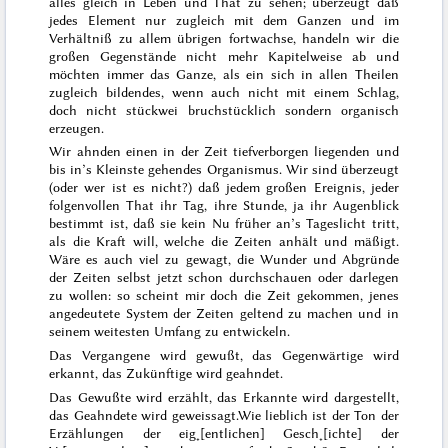
alles gleich in Leben und That zu sehen; überzeugt daß
jedes Element nur zugleich mit dem Ganzen und im
Verhältniß zu allem übrigen fortwachse, handeln wir die
großen Gegenstände nicht mehr Kapitelweise ab und
möchten immer das Ganze, als ein sich in allen Theilen
zugleich bildendes, wenn auch nicht mit einem Schlag,
doch nicht
stückwei
bruchstücklich sondern organisch
erzeugen.
Wir ahnden einen in der Zeit tiefverborgen liegenden und
bis in’s Kleinste gehendes Organismus. Wir sind überzeugt
(oder wer ist es nicht?) daß jedem großen Ereignis, jeder
folgenvollen That ihr Tag, ihre Stunde, ja ihr Augenblick
bestimmt ist, daß sie kein Nu früher an’s Tageslicht tritt,
als die Kraft will, welche die Zeiten anhält und mäßigt.
Wäre es auch viel zu gewagt, die Wunder und Abgründe
der Zeiten selbst jetzt schon durchschauen oder darlegen
zu wollen: so scheint mir doch die Zeit gekommen, jenes
angedeutete System der Zeiten geltend zu machen und in
seinem weitesten Umfang zu entwickeln.
Das Vergangene wird gewußt, das Gegenwärtige wird
erkannt, das Zukünftige wird geahndet.
Das Gewußte wird erzählt, das Erkannte wird dargestellt,
das Geahndete wird geweissagt.
Wie lieblich ist der Ton der
Erzählungen der eig˖[entlichen] Gesch˖[ichte] der