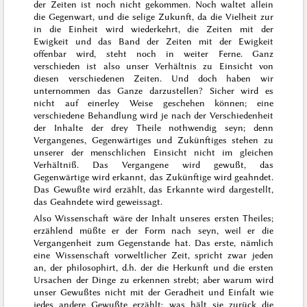
der Zeiten ist noch nicht gekommen.
Noch waltet allein
die Gegenwart, und die selige Zukunft, da die Vielheit
zur
in die Einheit
wird
wiederkehrt,
die Zeiten mit der
Ewigkeit und
das Band der Zeiten mit der Ewigkeit
offenbar wird, steht
noch
in weiter Ferne.
Ganz
verschieden ist also unser Verhältnis zu Einsicht von
diesen verschiedenen Zeiten.
Und doch haben wir
unternommen das Ganze darzustellen? Sicher wird es
nicht auf einerley Weise geschehen können; eine
verschiedene Behandlung wird je nach der Verschiedenheit
der Inhalte der drey Theile nothwendig seyn; denn
Vergangenes, Gegenwärtiges und Zukünftiges stehen zu
unserer
der menschlichen Einsicht nicht im gleichen
Verhältniß. Das Vergangene wird gewußt, das
Gegenwärtige wird erkannt, das Zukünftige wird geahndet.
Das Gewußte wird erzählt, das Erkannte wird dargestellt,
das Geahndete wird geweissagt.
Also Wissenschaft wäre der Inhalt unseres ersten Theiles;
erzählend müßte er der Form nach seyn, weil er die
Vergangenheit zum Gegenstande hat. Das erste, nämlich
eine Wissenschaft vorweltlicher Zeit, spricht zwar jeden
an, der philosophirt, d.h. der die Herkunft und die ersten
Ursachen der Dinge zu erkennen strebt; aber warum wird
unser Gewußtes nicht mit der Geradheit und Einfalt wie
jedes andere Gewußte erzählt; was hält sie zurück die