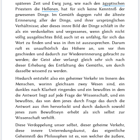
späteren Zeit und
Ewig jung, wie nach den
ägyptischen
Priestern die
Hellenen
, hat für sich keine Kenntniß der
gewesenen Dinge. Im Gemüth dagegen ruht die älteste
Erinnerung
aller
der Dinge, und ihrer ursprünglichen
Verhältnisse; aber dieses innre Bild
der Dinge
schläft in ihr
als ein verdunkeltes
und vergessenes
, wenn gleich nicht
völlig
ausgelöschtes Bild; auch ist es unfähig, für sich das
Wort zu finden und was in ihm ist auszu
sprechen. Darum
ruft es unaufhörlich das Höhere an, um vor ihm
geschieden und dadurch zur Wiedererinnerung gebracht zu
werden; der Geist aber verlangt gleich sehr
sich
nach
dieser
Erhebung des
Entfaltung des Gemüths, um durch
dasselbe wissend zu werden.
Hiedurch entsteht
also
ein geheimer Verkehr im Innern des
Menschen, worinn
gleichsam
zwey Wesen sind, ein
dunkles
nach Klarheit ringendes und ein bewußtes
in dem
die Antwort liegt auf jede Frage der Wissenschaft, und ein
bewußtes,
das von dem jenes durch Frage
das
durch
die
Antwort aus ihm hervorlockt und
durch
dadurch sowohl
jenes zum Bewußtseyn erhebt als sich selbst zur
Wissenschaft verhilft.
Diese Verdoppelung unser selbst, dieser geheime Verkehr,
diese innere Unterredungskunst, das eigentliche
Geheimniß des Philosophen ist es, von welcher die äußere,