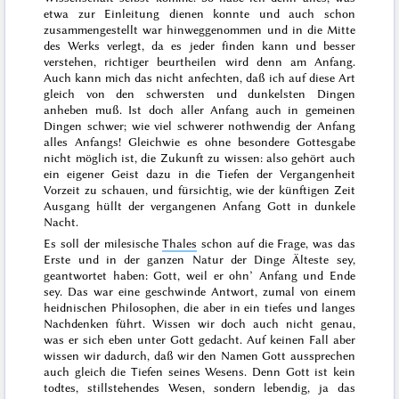
etwa zur Einleitung dienen konnte und auch schon
zusammengestellt war hinweggenommen und in die Mitte
des Werks verlegt, da es jeder finden kann und besser
verstehen, richtiger beurtheilen wird denn am Anfang.
Auch kann mich das nicht anfechten, daß ich auf diese Art
gleich von den schwersten und dunkelsten Dingen
anheben muß. Ist doch aller Anfang auch in gemeinen
Dingen schwer; wie viel schwerer nothwendig der Anfang
alles Anfangs! Gleichwie es ohne besondere Gottesgabe
nicht möglich ist, die Zukunft zu wissen: also gehört auch
ein eigener Geist dazu in die Tiefen der
Vergangenheit
Vorzeit zu schauen, und fürsichtig, wie der künftigen Zeit
Ausgang hüllt der vergangenen Anfang Gott in dunkele
Nacht.
Es soll der milesische
Thales
schon auf die Frage, was das
Erste und
in der ganzen Natur der Dinge Älteste sey
,
geantwortet haben:
Gott, weil er ohn’ Anfang und Ende
sey
. Das war eine geschwinde
Antwort, zumal von einem
heidnischen Philosophen,
die aber in ein tiefes und langes
Nachdenken führt
. Wissen wir doch auch nicht genau,
was er sich eben unter Gott gedacht. Auf keinen Fall aber
wissen wir dadurch, daß wir den Namen Gott aussprechen
auch gleich die Tiefen seines Wesens. Denn Gott ist kein
todtes, stillstehendes Wesen, sondern lebendig, ja das