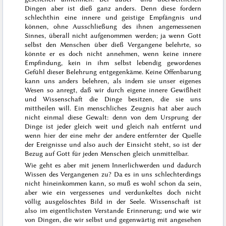
Dingen aber ist dieß ganz anders. Denn diese fordern
schlechthin eine innere und geistige Empfängnis und
können, ohne Ausschließung des ihnen angemessenen
Sinnes, überall nicht aufgenommen werden; ja wenn Gott
selbst den Menschen über dieß Vergangene belehrte, so
könnte er es doch nicht annehmen, wenn keine innere
Empfindung, kein in ihm selbst lebendig gewordenes
Gefühl dieser Belehrung entgegenkäme. Keine Offenbarung
kann uns anders belehren, als indem sie unser eigenes
Wesen so anregt, daß wir durch eigene innere Gewißheit
und Wissenschaft die Dinge besitzen, die sie uns
mittheilen will. Ein menschliches Zeugnis hat aber auch
nicht einmal diese Gewalt: denn von dem Ursprung der
Dinge ist jeder gleich weit und gleich nah entfernt und
wenn hier der eine mehr der andere entfernter der Quelle
der Ereignisse und also auch der Einsicht steht, so ist der
Bezug auf Gott für jeden Menschen gleich unmittelbar.
Wie geht es aber mit jenem Innerlichwerden und dadurch
Wissen des Vergangenen zu? Da es in uns schlechterdings
nicht hineinkommen kann, so muß es wohl schon da sein,
aber wie ein vergessenes und verdunkeltes doch nicht
völlig ausgelöschtes Bild in der Seele. Wissenschaft ist
also im eigentlichsten Verstande Erinnerung; und wie wir
von Dingen, die wir selbst und gegenwärtig mit angesehen