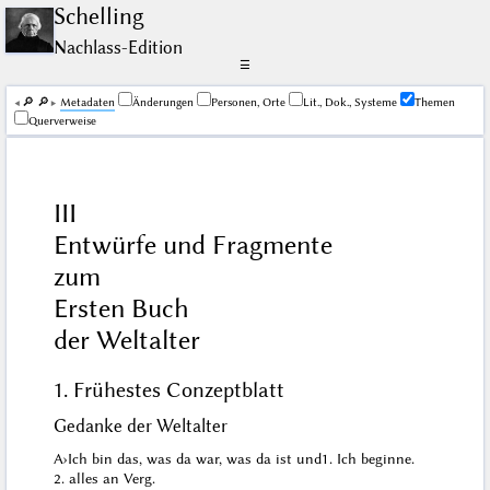
Schelling
Nachlass-Edition
☰
🔎︎
🔎︎
Me­ta­da­ten
Änderungen
Personen, Orte
Lit., Dok., Systeme
Themen
Querverweise
III
Entwürfe und Fragmente
zum
Ersten Buch
der Weltalter
1. Frühestes Conzeptblatt
Gedanke der Weltalter
A
›
Ich bin das, was da war, was
da
ist und
1. Ich beginne.
2. alles an Verg.