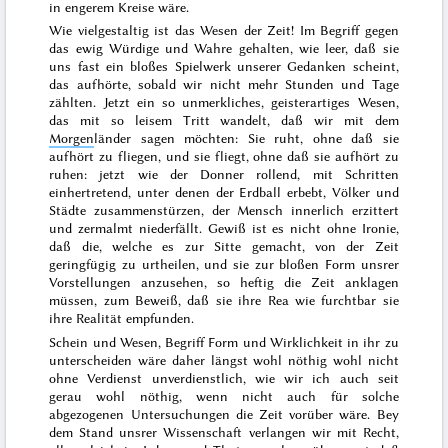
in engerem Kreise wäre.
Wie vielgestaltig ist das Wesen der Zeit! Im Begriff gegen
das ewig
Würdige und
Wahre gehalten, wie leer, daß sie
uns fast ein bloßes Spielwerk unserer Gedanken scheint,
das aufhörte, sobald wir nicht mehr Stunden und Tage
zählten. Jetzt ein so unmerkliches, geisterartiges Wesen,
das mit so leisem Tritt wandelt, daß wir mit dem
Morgen
länder sagen möchten:
Sie ruht, ohne daß sie
aufhört zu fliegen, und sie fliegt, ohne daß sie aufhört zu
ruhen
: jetzt wie der Donner rollend, mit Schritten
einhertretend, unter denen der Erdball erbebt, Völker und
Städte zusammenstürzen, der Mensch innerlich erzittert
und zermalmt niederfällt. Gewiß ist es nicht ohne Ironie,
daß die, welche es zur Sitte gemacht, von der Zeit
geringfügig zu urtheilen, und sie zur
bloßen Form unsrer
Vorstellungen
anzusehen, so heftig die Zeit anklagen
müssen, zum Beweiß,
daß sie ihre Rea
wie furchtbar sie
ihre Realität empfunden.
Schein und Wesen,
Begriff
Form und Wirklichkeit in ihr zu
unterscheiden wäre daher
längst wohl nöthig wohl nicht
ohne Verdienst unverdienstlich, wie wir ich auch seit
gerau
wohl nöthig, wenn nicht auch für solche
abgezogenen Untersuchungen die Zeit vorüber wäre. Bey
dem Stand unsrer Wissenschaft verlangen wir mit Recht,