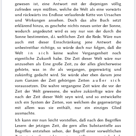
gewesen ist
, eine Antwort mit der diejenigen völlig
zufrieden seyn müßten, welche die Welt als eine vorwärts
und rückwärts ins Endlose verlaufende Kette von Ursachen
und Wirkungen ansehen. Doch das alte Buch setzt
erklärend hinzu,
es geschehe nichts neues unter der Sonne
,
wodurch angedeutet wird es sey nur von der durch die
Sonne bestimmten, d.i. weltlichen Zeit die Rede. Wäre nun
auch
mit dieser Einschränkung jene Antwort die
unbestreitbar richtige, so würde doch nur folgen, daß die
Welt
in sich
keine wahre Vergangenheit noch
eigentliche Zukunft habe. Die Zeit dieser Welt wäre nur
anzusehen als Eine große Zeit, zu der alles gleicherweise
gehörte, was in ihr als vergangen, gegenwärtig und
zukünftig gedacht wird. Sie würde aber eben darum jene
zum Ganzen der Zeit gehörigen Zeiten
außer sich
voraussetzen. Die wahre vergangene Zeit wäre die vor der
Zeit der Welt gewesene, die wahre zukünftige wäre die
nach der Zeit dieser Welt seyn wird, und so entwickelte
sich ein System der Zeiten, von welchem die gegenwärtige
mit allem was sie enthält, nur ein einziges Glied
ausmachte.
Ich kann mir nun leicht vorstellen, daß
nach den Begriffen
Lesern der jetzigen Zeit, die gern alles Substantielle aus
Begriffen entstehen sehen, der Begriff einer vorweltlichen