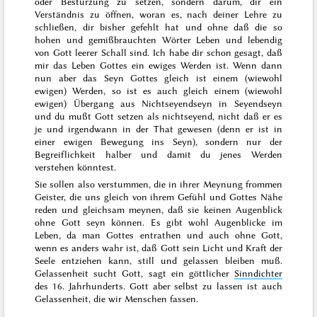
oder Bestürzung zu setzen, sondern darum, dir ein
Verständnis zu öffnen, woran es, nach deiner Lehre zu
schließen, dir bisher gefehlt hat und ohne daß die so
hohen und gemißbrauchten Wörter Leben und lebendig
von Gott leerer Schall sind. Ich habe dir schon gesagt, daß
mir das Leben Gottes ein ewiges Werden ist. Wenn dann
nun aber das Seyn Gottes gleich ist einem (wiewohl
ewigen) Werden, so ist es auch gleich einem (wiewohl
ewigen) Übergang aus Nichtseyendseyn in Seyendseyn
und du mußt Gott setzen als nichtseyend, nicht daß er es
je und irgendwann in der That gewesen (denn er ist in
einer ewigen Bewegung ins Seyn), sondern nur der
Begreiflichkeit halber und damit du jenes Werden
verstehen könntest.
Sie sollen also verstummen, die in ihrer Meynung frommen
Geister, die uns gleich von ihrem Gefühl und Gottes Nähe
reden und gleichsam meynen, daß sie keinen Augenblick
ohne Gott seyn können. Es gibt wohl Augenblicke im
Leben, da man Gottes entrathen und auch ohne Gott,
wenn es anders wahr ist, daß Gott sein Licht und Kraft der
Seele entziehen kann, still und gelassen bleiben muß.
Gelassenheit sucht Gott
, sagt ein göttlicher
Sinndichter
des
16. Jahrhunderts
.
Gott aber selbst zu lassen ist auch
Gelassenheit, die wir Menschen fassen
.