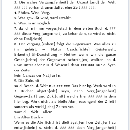
3. Die wahre Vergang˖[enheit] der Urzust˖[and] der Welt
### ###
vorhand. unentfaltet eine Zeit
### ###
.
4. Philos.-Wiss. Verg.
5. Was gewußt wird, wird erzählt.
6. Warum unmöglich
7. da ich mir nur vorges˖[etzt] in dem ersten Buch d.
###
###
dieser Verg˖[angenheit] zu behandeln, so wird es nicht
ohne Dial[ektik].
8. Der Vergang˖[enheit] folgt die Gegenwart. Was alles zu
ihr gehört. — Natur Gesch˖[ichte] Geisterwelt,
Erkentn˖[iß]-Darstellung – Nothw. wenn wir die ganze
Gesch˖[ichte] der Gegenwart
schreib˖[en] wollten, so d.
unw. unter aber nur d. Wesentl. denn
### ###
nur d. Syst.
der Zeiten
kein Ganzes der Nat˖[ur] n.
9. Die Zukunft
so d. Besch. d. Welt nur
### ###
Das hier bg. Werk wird in
3 Bücher abgeth[eilt] seyn, nach Verg˖[angenheit]
Gegenw˖[art] und Zuk˖[unft] welche hier
### ###
in dem
hier beg. Werk nicht als bloße Abm˖[essungen] der Z˖[eit]
sondern als wirkl˖[iche] Zeiten ver.
wäre d. – Welt – allein.
Ein Altes Buch –
Wenn es die Abs˖[icht] ist dieß Syst˖[em] der Zeit˖[en] zu
entw˖[ickeln] s. steht d.
### ###
doch Verg˖[angenheit]