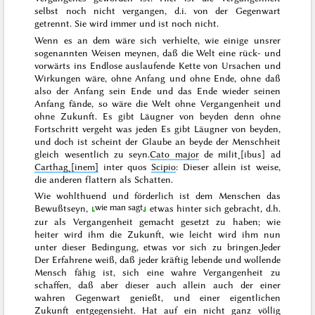
selbst noch nicht vergangen, d.i. von der Gegenwart
getrennt. Sie wird
immer
und ist noch nicht.
Wenn es
an dem wäre
sich verhielte, wie einige unsrer
sogenannten Weisen meynen, daß die Welt eine rück- und
vorwärts ins Endlose auslaufende Kette von Ursachen und
Wirkungen wäre, ohne Anfang und ohne Ende, ohne daß
also der Anfang sein Ende und das Ende wieder seinen
Anfang fände, so wäre die Welt ohne Vergangenheit und
ohne Zukunft.
Es gibt Läugner von beyden denn ohne
Fortschritt vergeht was jeden
Es gibt Läugner von beyden,
und doch
ist
scheint der Glaube an beyde der Menschheit
gleich wesentlich zu seyn.
Cato major
de milit˖[ibus] ad
Carthag˖[inem]
inter quos
Scipio
:
Dieser allein ist weise,
die anderen flattern als Schatten
.
Wie wohlthuend und förderlich ist dem Menschen das
wie man sagt
Bewußtseyn,
etwas hinter sich gebracht, d.h.
zur als Vergangenheit gemacht gesetzt zu haben; wie
heiter wird ihm die Zukunft, wie leicht wird ihm nun
unter dieser Bedingung, etwas vor sich zu bringen.
Jeder
Der Erfahrene weiß, daß jeder kräftig lebende und wollende
Mensch fähig ist, sich eine wahre Vergangenheit zu
schaffen, daß aber dieser auch allein auch der einer
wahren Gegenwart genießt, und einer eigentlichen
Zukunft entgegensieht.
Hat auf ein nicht ganz völlig