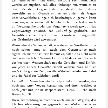
Zeit einstweilen nicht wenig anstößig seyn wird; doch
werden sie zugeben, daß alles Philosophiren, wenn es zu
den höchsten Gegenständen aufsteigt,
eben dieser
vorweltlichen
im Grunde mit keinen andern als Fragen
über vorweltliche Dinge sich beschäftige. Allgemein kann
man sagen, Wissenschaft beziehe sich ihrer Natur nach
auf Vergangenheit, oder das Vergangene werde gewußt, das
Gegenwärtige erkannt, das Zukünftige geahndet. Das
Gewußte aber wird erzählt, das Erkannte wird dargestellt,
das Geahndete wird geweissagt.
Wenn also die Wissenschaft, wie sie es der Wortbedeutung
nach schon lange ist, auch dem Gegenstande nach
eigentlich Historie ist, wie kommt es, daß sie es nicht auch
der Form nach ist? Warum kann nicht das Gewußte auch
der höchsten Wissenschaft mit der Geradheit und
Einfalt,
wie jedes andere Gewußte erzählt werden? Was hält sie
zurück die goldne Zeit, wo die Wahrheit wieder zur Fabel
und die Fabel zur Wahrheit wird?
Es muß im Menschen ein Princip anerkannt werden, das
noch aus jener Vorzeit herstammt, und durch welches er
noch jetzt mit ihr in Rapport steht. Denn – – etc. nach
Bogen A, p 3f.
Diese Betrachtungen zeichnen auch mir den Weg vor, den
ich bey Abfassung des gegenwärtigen Werkes werde zu