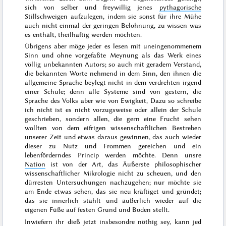
sich von selber und freywillig jenes
pythagorische
Stillschweigen aufzulegen, indem sie sonst für ihre Mühe
auch nicht einmal der geringen Belohnung, zu wissen was
es enthält, theilhaftig werden möchten.
Übrigens aber möge jeder es lesen mit uneingenommenem
Sinn und ohne vorgefaßte Meynung als das Werk eines
völlig
unbekannten Autors; so auch mit geradem Verstand,
die bekannten Worte nehmend in dem Sinn, den ihnen die
allgemeine Sprache beylegt nicht in dem verdrehten irgend
einer Schule; denn alle Systeme sind von gestern, die
Sprache des Volks aber wie von Ewigkeit, Dazu
so schreibe
ich nicht
ist es nicht vorzugsweise oder allein der Schule
geschrieben, sondern allen, die gern eine Frucht sehen
wollten von dem eifrigen wissenschaftlichen Bestreben
unserer Zeit und etwas daraus gewinnen, das
auch wieder
dieser zu Nutz und Frommen gereichen und ein
lebenförderndes Princip werden möchte. Denn unsre
Nation
ist von der Art, das Äußerste
philosophischer
wissenschaftlicher Mikrologie nicht zu scheuen, und den
dürresten Untersuchungen nachzugehen; nur möchte sie
am Ende etwas sehen, das sie neu kräftiget und gründet;
das sie innerlich stählt und äußerlich wieder
auf die
eigenen Füße
auf festen Grund und Boden stellt.
Inwiefern ihr dieß jetzt insbesondre nöthig sey,
kann jed