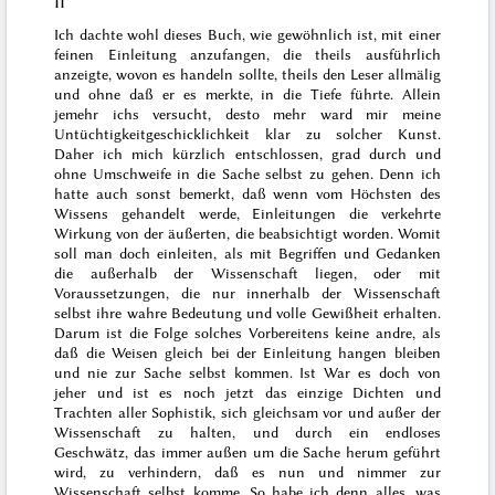
II
Ich dachte wohl dieses Buch, wie gewöhnlich ist, mit einer
feinen Einleitung anzufangen, die theils ausführlich
anzeigte, wovon es handeln sollte, theils den Leser allmälig
und ohne daß er es merkte, in die Tiefe führte. Allein
jemehr ichs versucht, desto mehr ward mir meine
Un
tüchtigkeit
geschicklichkeit klar zu solcher Kunst.
Daher ich mich kürzlich entschlossen, grad durch und
ohne Umschweife in die Sache selbst zu gehen. Denn ich
hatte auch sonst bemerkt, daß wenn vom Höchsten des
Wissens gehandelt werde, Einleitungen die verkehrte
Wirkung von der äußerten, die beabsichtigt worden. Womit
soll man doch einleiten, als mit Begriffen und Gedanken
die außerhalb der Wissenschaft liegen, oder mit
Voraussetzungen, die nur innerhalb der Wissenschaft
selbst ihre wahre Bedeutung und volle Gewißheit erhalten.
Darum ist die Folge solches Vorbereitens keine andre, als
daß die Weisen gleich bei der Einleitung hangen bleiben
und nie zur Sache selbst kommen.
Ist
War es doch von
jeher und ist es noch jetzt das einzige Dichten und
Trachten aller Sophistik, sich gleichsam vor und außer der
Wissenschaft zu halten, und durch ein endloses
Geschwätz, das immer außen um die Sache herum geführt
wird, zu verhindern, daß es nun und nimmer zur
Wissenschaft selbst komme. So habe ich denn alles, was