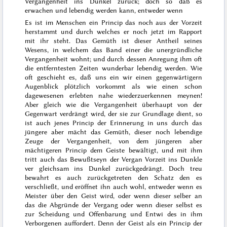
Vergangenheit ins Dunkel zurück; doch so daß es
erwachen und lebendig werden kann, entweder wenn
Es ist im Menschen ein Princip das noch aus der Vorzeit
herstammt und durch welches er noch jetzt im Rapport
mit ihr steht. Das Gemüth ist dieser Antheil seines
Wesens, in welchem
das Band einer
die unergründliche
Vergangenheit wohnt; und durch dessen Anregung ihm oft
die entferntesten Zeiten wunderbar lebendig werden. Wie
oft geschieht es, daß
uns ein
wir einen gegenwärtige
r
n
Augenblick
plötzlich vorkommt als
wie einen schon
dagewesenen
erlebten nahe
wiederzuerkennen meynen!
Aber
gleich
wie die Vergangenheit überhaupt von der
Gegenwart verdrängt wird, der sie zur Grundlage dient, so
ist auch
jenes Princip der Erinnerung in uns durch das
jüngere aber mächt
das Gemüth, dieser noch lebendige
Zeuge der Vergangenheit, von dem jüngeren aber
mächtigeren Princip dem Geiste bewältigt, und
mit ihm
tritt auch das Bewußtseyn der Vergan Vorzeit ins Dunkle
ver
gleichsam ins Dunkel zurückgedrängt. Doch treu
bewahrt es auch zurückgetreten den Schatz den es
verschließt, und eröffnet ihn auch wohl, entweder wenn es
Meister über den Geist wird,
oder wenn dieser selber an
das die Abgründe der Vergang
oder wenn dieser selbst es
zur Scheidung und Offenbarung
und Entwi
des in ihm
Verborgenen auffordert. Denn der Geist als ein Princip der