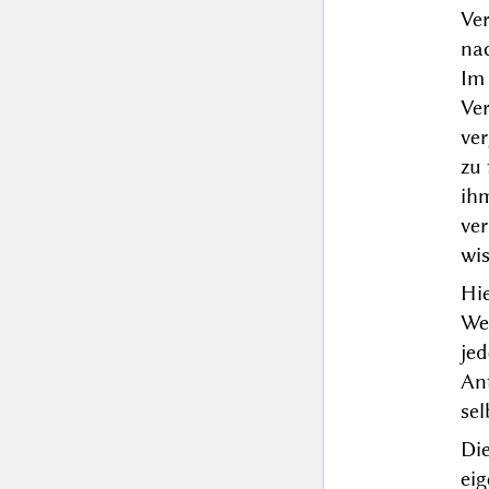
Ve
na
Im
Ve
ve
zu 
ih
ver
wi
Hi
We
je
An
sel
Die
ei