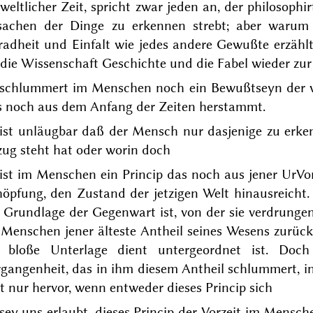
weltlicher Zeit, spricht zwar jeden an, der philosophi
sachen der Dinge zu erkennen strebt; aber warum
adheit und Einfalt wie jedes andere Gewußte erzählt;
die Wissenschaft Geschichte und die Fabel wieder zu
 schlummert im Menschen noch ein Bewußtseyn der ver
s noch aus dem Anfang der Zeiten herstammt.
 ist unläugbar daß der Mensch nur dasjenige zu erken
zug steht
hat
oder worin doch
 ist im Menschen ein Princip das noch aus jener
Ur
Vo
höpfung, den Zustand der jetzigen Welt hinausreicht
 Grundlage der Gegenwart ist, von der sie verdrunge
 Menschen jener älteste Antheil seines Wesens zurüc
s bloße Unterlage dient
untergeordnet ist. Doc
rgangenheit, das in
ihm
diesem Antheil schlummert, i
tt nur hervor, wenn entweder dieses Princip sich
sey uns erlaubt, dieses Princip der Vorzeit im Mens