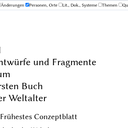
Änderungen
Personen, Orte
Lit., Dok., Systeme
Themen
Qu
I
ntwürfe und Fragmente
um
rsten Buch
er Weltalter
 Frühestes Conzeptblatt