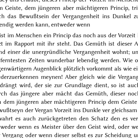
 Geiste, dem jüngeren aber mächtigeren Princip, tri
ch das Bewußtsein der Vergangenheit ins Dunkel z
bendig werden kann, entweder wenn
 ist im Menschen ein Princip das noch aus der Vorzei
tzt im Rapport mit ihr steht. Das Gemüth ist dieser
nd einer
die unergründliche Vergangenheit wohnt; u
tferntesten Zeiten wunderbar lebendig werden. Wie o
genwärtige
r
n Augenblick
plötzlich vorkommt als
wie e
ederzuerkennen meynen! Aber
gleich
wie die Vergan
rdrängt wird, der sie zur Grundlage dient, so ist au
rch das jüngere aber mächt
das Gemüth, dieser noch
n dem jüngeren aber mächtigeren Princip dem Geiste
wußtseyn der Vergan Vorzeit ins Dunkle ver
gleichsam 
wahrt es auch zurückgetreten den Schatz den es vers
tweder wenn es Meister über den Geist wird,
oder we
r Vergang
oder wenn dieser selbst es zur Scheidung