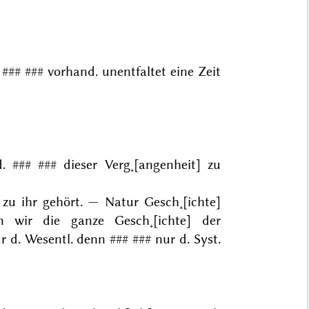
t
### ###
vorhand. unentfaltet eine Zeit
d.
### ###
dieser Verg˖[angenheit] zu
 zu ihr gehört. — Natur Gesch˖[ichte]
nn wir die ganze Gesch˖[ichte] der
nur d. Wesentl. denn
### ###
nur d. Syst.