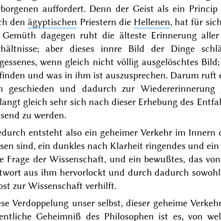
rborgenen auffordert. Denn der Geist als ein Princi
ch den
ägyptischen
Priestern die
Hellenen
, hat für si
 Gemüth dagegen ruht die älteste Erinnerung
aller
rhältnisse; aber dieses innre Bild
der Dinge
schlä
rgessenes
, wenn gleich nicht
völlig
ausgelöschtes Bild;
finden und was in ihm ist auszu
sprechen. Darum ruft 
m geschieden und dadurch zur Wiedererinnerung 
langt gleich sehr
sich
nach dieser
Erhebung des
Entfa
ssend zu werden.
edurch entsteht
also
ein geheimer Verkehr im Innern
sen sind, ein dunkles
nach Klarheit ringendes und ei
de Frage der Wissenschaft, und ein bewußtes,
das von
twort aus ihm hervorlockt und
durch
dadurch sowohl 
bst zur Wissenschaft verhilft.
se Verdoppelung unser selbst, dieser geheime Verkeh
gentliche Geheimniß des Philosophen ist es, von wel