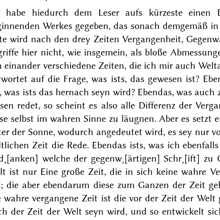
h habe hiedurch dem Leser aufs kürzeste einen 
ginnenden Werkes gegeben, das sonach demgemäß in d
te wird
nach den drey Zeiten Vergangenheit, Gegenw
riffe hier nicht, wie insgemein, als bloße Abmessunge
 einander verschiedene Zeiten, die ich mir auch Welta
wortet auf die Frage, was ists, das gewesen ist?
Ebe
, was ists das hernach seyn wird?
Ebendas, was auch z
sen redet, so scheint es also alle Differenz der Ver
se selbst im wahren Sinne zu läugnen. Aber es setzt 
ter der Sonne
, wodurch angedeutet wird, es sey nur v
tlichen Zeit die Rede. Ebendas ists, was ich ebenfall
d˖[anken] welche der gegenw˖[ärtigen] Schr˖[ift] zu
t ist nur Eine große Zeit, die in sich keine wahre 
t; die aber ebendarum diese zum Ganzen der Zeit geh
 wahre vergangene Zeit ist die vor der Zeit der Welt 
ch der Zeit der Welt seyn wird, und so entwickelt si