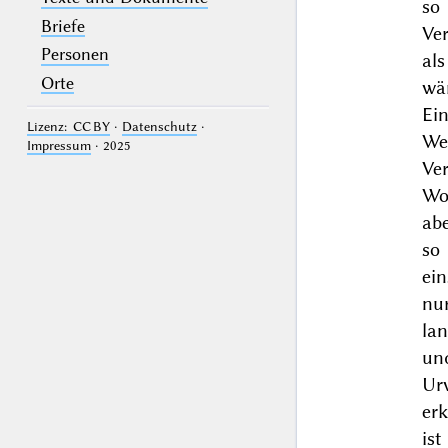
so
Briefe
Ve
Personen
als
Orte
wär
Ein
Lizenz: CC BY
·
Datenschutz
·
Wen
Impressum
· 2025
Ver
Wo
ab
so
ei
nu
la
un
Ur
er
ist