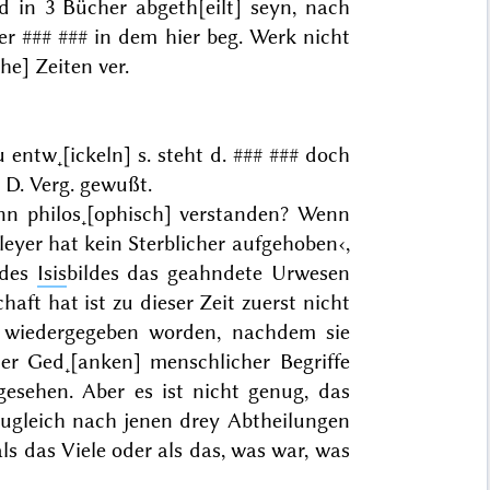
 in 3 Bücher abgeth[eilt] seyn, nach
ier
### ###
in dem hier beg. Werk nicht
he] Zeiten ver.
u entw˖[ickeln] s. steht d.
### ###
doch
. D. Verg. gewußt.
nn philos˖[ophisch] verstanden? Wenn
eyer hat kein Sterblicher aufgehoben
‹,
 des
Isis
bildes das geahndete Urwesen
chaft
hat
ist zu dieser Zeit
zuerst
nicht
wiedergegeben worden, nachdem sie
ner Ged˖[anken]
menschlicher Begriffe
esehen. Aber es ist nicht genug, das
ugleich nach jenen drey Abtheilungen
ls das Viele oder als das, was war, was