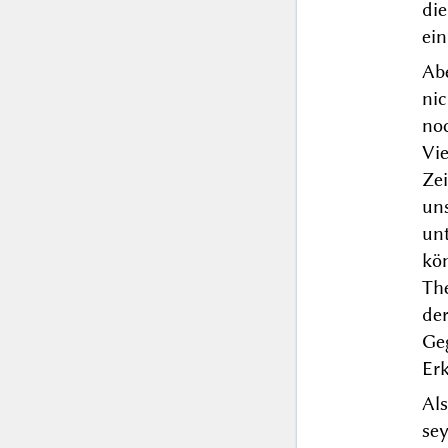
die
ein
Ab
nic
no
Vi
Ze
un
un
kö
Th
de
Ge
Erk
Al
se