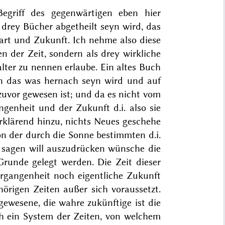
Begriff des
gegenwärtigen eben
hier
rey Bücher abgetheilt seyn wird,
das
art und Zu
kunft. Ich nehme
also
diese
n der Zeit, sondern als drey wirkliche
lter zu nennen erlaube. Ein altes Buch
n das was hernach seyn wird
und auf
uvor gewesen ist
; und da es nicht vom
gangenheit und der Zukunft
d.i.
also
sie
erklärend hinzu,
nichts Neues geschehe
on der durch die Sonne bestimmten d.i.
s
sagen will
auszudrücken wünsche
die
 Grunde gelegt werden.
Die Zeit dieser
Vergangenheit noch eigentliche Zukunft
örigen Zeiten außer sich voraussetzt.
gewesene, die wahre zukünftige ist die
ch ein System der Zeiten, von welchem