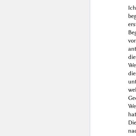
Ic
be
ers
Beg
von
ant
die
We
die
un
wel
Ge
Wel
ha
Die
na