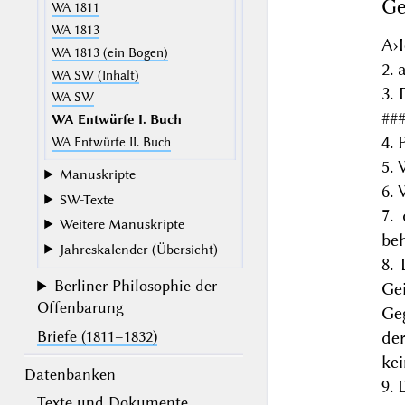
Ge
WA 1811
WA 1813
A
›
WA 1813 (ein Bogen)
2. 
WA SW (Inhalt)
3. 
WA SW
###
WA Entwürfe I. Buch
4. 
WA Entwürfe II. Buch
5. 
Manuskripte
6.
SW-Texte
7.
Weitere Manuskripte
beh
Jahreskalender (Übersicht)
8.
Berliner Philosophie der
Ge
Offenbarung
Ge
Briefe (1811–1832)
der
kei
Datenbanken
9. 
Texte und Dokumente