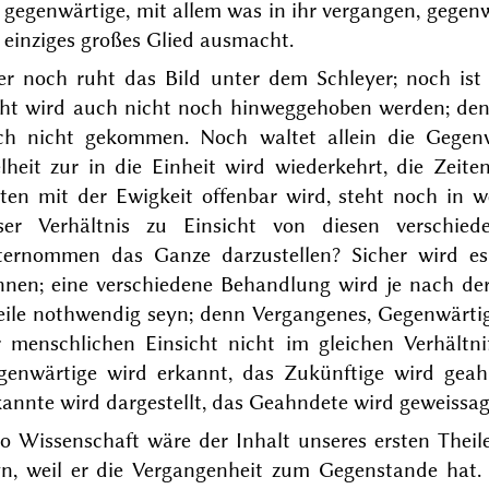
 gegenwärtige, mit allem was in ihr vergangen, gegen
 einziges großes Glied ausmacht.
er noch ruht das Bild unter dem Schleyer; noch i
ht
wird auch nicht
noch
hinweggehoben werden;
den
ch nicht gekommen.
Noch waltet allein die Gegenw
elheit
zur
in die Einheit
wird
wiederkehrt,
die Zeite
iten mit der Ewigkeit offenbar wird, steht
noch
in we
ser Verhältnis zu Einsicht von diesen verschied
ternommen das Ganze darzustellen? Sicher wird es
nnen; eine verschiedene Behandlung wird je nach der
eile nothwendig seyn; denn Vergangenes, Gegenwärti
r menschlichen Einsicht nicht im gleichen Verhält
genwärtige wird erkannt, das Zukünftige wird geah
annte wird dargestellt, das Geahndete wird geweissag
so Wissenschaft wäre der Inhalt unseres ersten Thei
yn, weil er die Vergangenheit zum Gegenstande hat. 