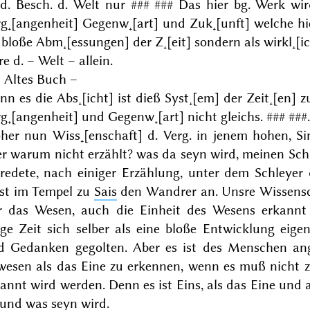
 d. Besch. d. Welt nur
### ###
Das hier bg. Werk wird
rg˖[angenheit] Gegenw˖[art] und Zuk˖[unft] welche h
 bloße Abm˖[essungen] der Z˖[eit] sondern als wirkl˖[ic
e d. – Welt – allein.
 Altes Buch –
n es die Abs˖[icht] ist dieß Syst˖[em] der Zeit˖[en] z
g˖[angenheit] und Gegenw˖[art] nicht gleichs.
### ###
her nun Wiss˖[enschaft] d. Verg. in jenem hohen, Si
er warum nicht erzählt?
was
da
seyn wird, meinen Schl
 redete, nach einiger Erzählung, unter dem Schleyer
nst im Tempel zu
Sais
den Wandrer an. Unsre Wissens
r das Wesen, auch die Einheit des Wesens
erkannt
nge Zeit sich
selber
als eine bloße Entwicklung
eige
d Gedanken
gegolten. Aber es ist des Menschen
ang
wesen als das
Eine zu erkennen,
wenn
es muß
nicht
z
kannt
wird
werden. Denn es ist Eins, als das Eine und a
 und was seyn wird.