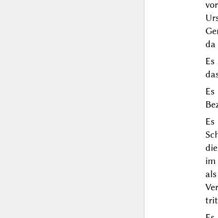
vor
Ur
Ger
da 
Es
da
Es
Be
Es
Sc
die
im
al
Ve
tri
Es 