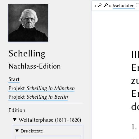
🔎︎
🔎︎
Me­ta­da­ten
Schelling
II
E
Nachlass-Edition
z
Start
Projekt
Schelling in München
E
Projekt
Schelling in Berlin
d
Edition
Weltalterphase (1811–1820)
1.
Drucktexte