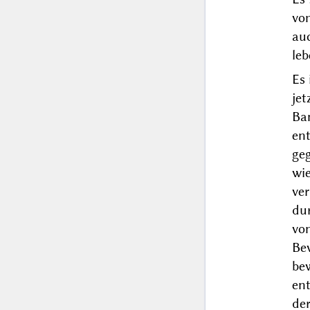
vom
au
le
Es
je
Ba
en
ge
wi
ve
du
vo
Be
be
en
de