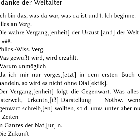
danke der Weltalter
Ich bin das, was da war, was
da
ist und
1. Ich beginne.
alles an Verg.
Die wahre Vergang˖[enheit] der Urzust˖[and] der Wel
 ###
.
Philos.-Wiss. Verg.
Was gewußt wird, wird erzählt.
 Warum unmöglich
 da ich mir nur vorges˖[etzt] in dem ersten Buch 
andeln, so wird es nicht ohne Dial[ektik].
 Der Vergang˖[enheit] folgt die Gegenwart. Was alles
isterwelt, Erkentn˖[iß]-Darstellung – Nothw. we
genwart
schreib˖[en] wollten, so d. unw. unter aber 
 Zeiten
n Ganzes der Nat˖[ur] n.
Die Zukunft