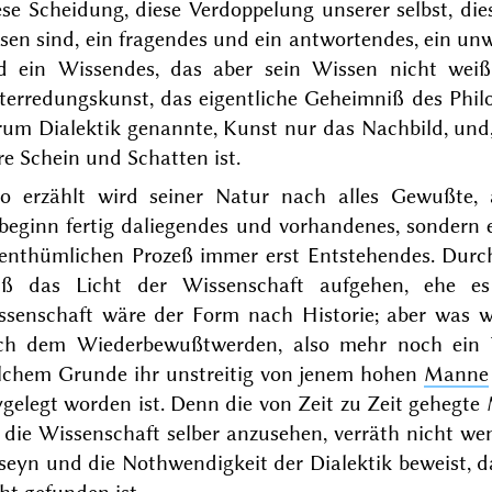
ese Scheidung, diese Verdoppelung unserer selbst, di
sen sind, ein fragendes und ein
antwortendes, ein unw
d ein Wissendes, das aber sein Wissen nicht weiß; 
erredungskunst, das eigentliche Geheimniß des Philo
rum Dialektik genannte, Kunst nur das Nachbild, und,
re Schein und Schatten ist.
so erzählt wird seiner Natur nach alles Gewußte,
beginn fertig daliegendes und vorhandenes, sondern 
genthümlichen Prozeß immer erst Entstehendes. Durc
ß das Licht der Wissenschaft aufgehen, ehe es 
ssenschaft wäre der Form nach Historie; aber was 
ch dem Wiederbewußtwerden, also mehr noch ein Tr
lchem Grunde ihr unstreitig von jenem hohen
Manne
gelegt worden ist. Denn die von Zeit zu Zeit gehegt
 die Wissenschaft selber anzusehen, verräth nicht w
seyn und die Nothwendigkeit der Dialektik beweist, 