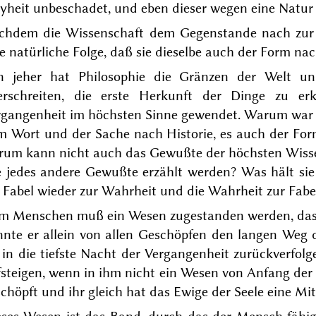
yheit unbeschadet, und eben dieser wegen eine Natur i
chdem die Wissenschaft dem Gegenstande nach zur Obj
e natürliche Folge, daß sie dieselbe auch der Form na
n jeher hat Philosophie die Gränzen der Welt u
erschreiten, die erste Herkunft der Dinge zu e
gangenheit im höchsten Sinne gewendet. Warum war ode
m Wort und der Sache nach Historie, es auch der For
rum kann nicht auch das Gewußte der höchsten Wissen
e jedes andere Gewußte erzählt werden? Was hält sie
 Fabel wieder zur Wahrheit und die Wahrheit zur Fabe
m Menschen muß ein Wesen zugestanden werden, das a
nnte er allein von allen Geschöpfen den langen Weg
 in die tiefste Nacht der Vergangenheit zurückverfolg
steigen, wenn in ihm nicht ein Wesen von Anfang der
chöpft und ihr gleich hat das Ewige der Seele eine Mi