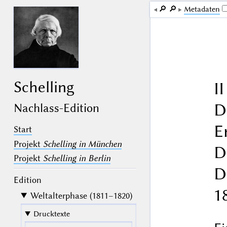
🔎︎
🔎︎
Me­ta­da­ten
Schelling
II
D
Nachlass-Edition
E
Start
Projekt
Schelling in München
D
Projekt
Schelling in Berlin
D
Edition
1
Weltalterphase (1811–1820)
Drucktexte