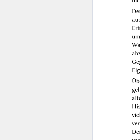
nic
De
au
Er
um
Wa
ab
Ge
Eig
Üb
ge
alt
His
vi
ve
De