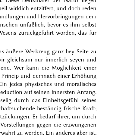
n. Diese Denkmäler der Natur lie
gen
eil wirklich entziffert, und doch reden
n Handlungen und Hervorbringungen dem
nschen unfaßlich, bevor es ihm selbst
s Wesens zurückgeführt worden, das für
as äußere Werkzeug ganz bey Seite zu
wir gleichsam nur innerlich seyen und
nend. Wer kann die Möglichkeit einer
s Princip und demnach einer Erhöhung
Ein jedes physisches und moralisches
Reduction auf seinen in
nersten Anfang.
elig durch das Einheitsgefühl seines
haftsuchende beständig frische Kraft;
ntzückungen. Er bedarf ihrer, um durch
n Vorstellungen gegen die erzwungenen
rwahrt zu werden. Ein anderes aber ist,