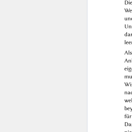
Di
We
un
Unt
da
lee
Al
An
ei
mu
Wi
na
we
bey
für
Da