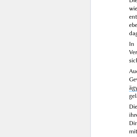
Di
wie
en
eb
dag
In
Ver
sic
Au
Ge
äg
gel
Die
ih
Din
mi