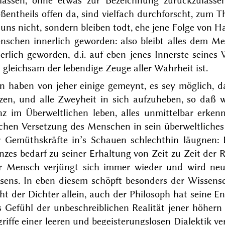
rlassen, ohne etwas zur Bezeichnung zurückzulasse
ßentheils offen da, sind vielfach durchforscht, zum Th
e uns nicht, sondern bleiben todt, ehe jene Folge vo
nschen innerlich geworden: also bleibt alles dem Me
erlich geworden, d.i. auf eben jenes Innerste seine
 gleichsam der lebendige Zeuge aller Wahrheit ist.
n haben von jeher einige gemeynt, es sey möglich, d
tzen, und alle Zweyheit in sich aufzuheben, so daß 
nz im Überweltlichen leben, alles unmittelbar erken
lchen Versetzung des Menschen in sein überweltliche
r Gemüthskräfte in’s Schauen schlechthin läugnen: 
zes bedarf zu seiner Erhaltung von Zeit zu Zeit der 
r Mensch verjüngt sich immer wieder und wird neus
sens. In eben diesem schöpft besonders der Wissensc
ht der Dichter allein, auch der Philosoph hat seine E
s Gefühl der unbeschreiblichen Realität jener höher
riffe einer leeren und begeisterungslosen Dialektik ve