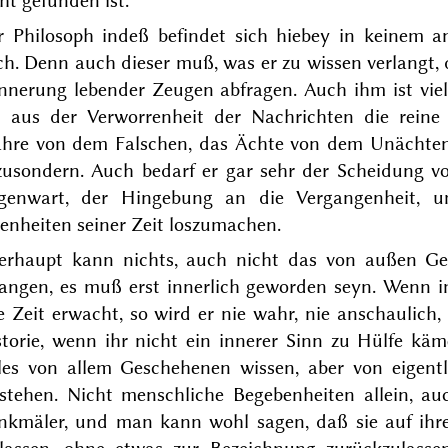
ht gefunden ist.
r Philosoph indeß befindet sich hiebey in keinem an
ch. Denn auch dieser muß, was er zu wissen verlangt,
innerung lebender Zeugen abfragen. Auch ihm ist viel
 aus der Verworrenheit der Nachrichten die reine
hre von dem Falschen, das Ächte von dem Unächten
zusondern. Auch bedarf er gar sehr der Scheidung vo
genwart, der Hingebung an die Vergangenheit, 
enheiten seiner Zeit loszumachen.
erhaupt kann nichts, auch nicht das von außen G
langen, es muß erst innerlich geworden seyn. Wenn im
e Zeit erwacht, so wird er nie wahr, nie anschaulich
torie, wenn ihr nicht ein innerer Sinn zu Hülfe käm
eles von allem Geschehenen wissen, aber von eigentl
rstehen. Nicht menschliche Begebenheiten allein, au
nkmäler, und man kann wohl sagen, daß sie auf ihr