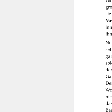
ve
gro
si
Me
inn
ihn
Nu
se
ga
so
de
Gan
De
We
nic
da
Beg