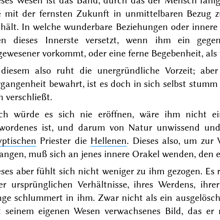
eses Wesen ist das Band, durch das der Mensch fähig 
 mit der fernsten Zukunft in unmittelbaren Bezug zu
thält. In welche wunderbare Beziehungen oder innere 
en dieses Innerste versetzt, wenn ihm ein gegen
ewesener vorkommt, oder eine ferne Begebenheit, als
 diesem also ruht die unergründliche Vorzeit; abe
gangenheit bewahrt, ist es doch in sich selbst stum
h verschließt.
ch würde es sich nie eröffnen, wäre ihm nicht ein
wordenes ist, und darum
von Natur unwissend und
yptischen
Priester
die
Hellenen
. Dieses also, um zur
angen, muß sich an jenes innere Orakel wenden, den e
ses aber fühlt sich nicht weniger zu ihm gezogen. Es 
rer ursprünglichen Verhältnisse, ihres Werdens, ihr
ge schlummert in ihm. Zwar nicht als ein ausgelösch
t seinem eigenen Wesen verwachsenes Bild, das er 