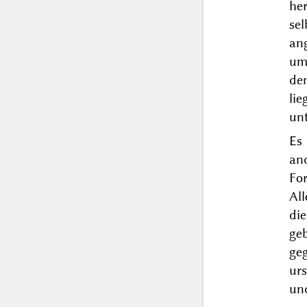
he
se
an
um
de
li
un
Es
an
For
Al
di
geb
geg
ur
und