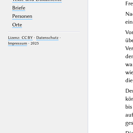
Fre
Briefe
Na
Personen
ein
Orte
Vo
Lizenz: CC BY
·
Datenschutz
·
üb
Impressum
· 2025
Ver
de
wa
wi
die
De
kö
bis
auf
ges