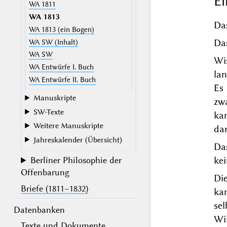
Ei
WA 1811
WA 1813
Da
WA 1813 (ein Bogen)
Das
WA SW (Inhalt)
WA SW
Wi
WA Entwürfe I. Buch
la
WA Entwürfe II. Buch
Es
Manuskripte
zwa
SW-Texte
ka
Weitere Manuskripte
dar
Jahreskalender (Übersicht)
Da
kei
Berliner Philosophie der
Offenbarung
Di
Briefe (1811–1832)
kan
se
Datenbanken
Wil
Texte und Dokumente