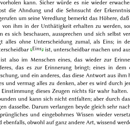
rvorholen kann. Sicher würde es nie wieder erwach
lbst die Ahndung und die Sehnsucht der Erkenntnis
gerufen um seine Veredlung bemerkt das Höhere, daß 
 von ihm in der Unthätigkeit erhalten zu werden, s
m es sich beschauen, aussprechen und sich selbst ve
egt alles ohne Unterscheidung zumal, als Eins; in
Eins
terscheidbar
ist, unterscheidbar machen und au
 ist also im Menschen eines, das wieder zur Erin
deres, das es zur Erinnerung bringt; eines in dem 
schung, und ein anderes, das diese Antwort aus ihm he
les und vermag alles zu denken, aber es wird durch 
e Einstimmung dieses Zeugen nichts für wahr halten. 
unden und kann sich nicht entfalten; aber durch das
en dasselbe. Darum verlangen beyde gleich sehr nach
sprüngliches und eingebohrnes Wissen wieder verset
 ebenfalls, obwohl auf ganz andere Art, wissend werd