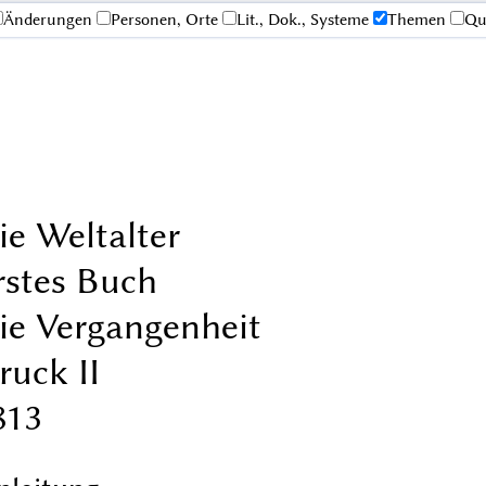
Änderungen
Personen, Orte
Lit., Dok., Systeme
Themen
Qu
ie Weltalter
rstes Buch
ie Vergangenheit
ruck II
813