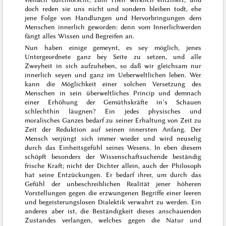
doch reden sie uns nicht
und
sondern bleiben todt, ehe
jene Folge von Handlungen und Hervorbringungen dem
Menschen innerlich geworden: denn vom Innerlichwerden
fängt alles Wissen und Begreifen an.
Nun haben einige gemeynt, es sey möglich, jenes
Untergeordnete ganz bey Seite zu setzen, und alle
Zweyheit in sich aufzuheben, so daß wir gleichsam nur
innerlich seyen und ganz im Ueberweltlichen leben. Wer
kann die Möglichkeit einer solchen Versetzung des
Menschen in sein überweltliches Princip und demnach
einer Erhöhung der Gemüthskräfte in’s Schauen
schlechthin läugnen? Ein jedes physisches und
moralisches Ganzes be
darf zu seiner Erhaltung von Zeit zu
Zeit der Reduktion auf seinen innersten Anfang. Der
Mensch verjüngt sich immer wieder und wird neuselig
durch das Einheitsgefühl seines Wesens. In eben diesem
schöpft besonders der Wissenschaftsuchende beständig
frische Kraft; nicht der Dichter allein, auch der Philosoph
hat seine Entzückungen. Er bedarf ihrer, um durch das
Gefühl der unbeschreiblichen Realität jener höheren
Vorstellungen gegen die erzwungenen Begriffe einer leeren
und begeisterungslosen Dialektik verwahrt zu werden. Ein
anderes aber ist, die Beständigkeit dieses anschauenden
Zustandes verlangen, welches gegen die Natur und