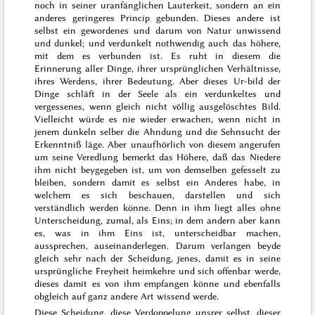
noch in seiner uranfänglichen Lauterkeit, sondern an ein
anderes geringeres Princip gebunden. Dieses andere ist
selbst ein gewordenes und darum von Natur unwissend
und dunkel; und verdunkelt nothwendig auch das höhere,
mit dem es verbunden ist. Es ruht in diesem die
Erinnerung aller Dinge, ihrer ursprünglichen Verhält
nisse,
ihres Werdens, ihrer Bedeutung. Aber dieses Ur-bild der
Dinge schläft in der Seele als ein verdunkeltes und
vergessenes, wenn gleich nicht völlig ausgelöschtes Bild.
Vielleicht würde es nie wieder erwachen, wenn nicht in
jenem dunkeln selber die Ahndung und die Sehnsucht der
Erkenntniß läge. Aber unaufhörlich von diesem angerufen
um seine Veredlung bemerkt das Höhere, daß das Niedere
ihm nicht beygegeben ist, um von demselben gefesselt zu
bleiben, sondern damit es selbst ein Anderes habe, in
welchem es sich beschauen, darstellen und sich
verständlich werden könne. Denn in ihm liegt alles ohne
Unterscheidung,
zumal, als Eins; in dem andern aber kann
es, was in ihm Eins ist, unterscheidbar machen,
aussprechen, auseinanderlegen. Darum verlangen beyde
gleich sehr nach der Scheidung, jenes, damit es in seine
ursprüngliche Freyheit heimkehre und sich offenbar werde,
dieses damit es von ihm empfangen könne und ebenfalls
obgleich auf ganz andere Art wissend werde.
Diese Scheidung, diese Verdoppelung unsrer selbst, dieser