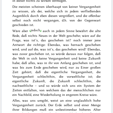
in dieser nichts zu wirken vermögen.
Die meisten scheinen überhaupt von keiner Vergangenheit
zu wissen, als der, welche sich in jedem verfließenden
Augenblick durch eben diesen vergrößert, und die offenbar
selbst noch nicht vergangen, d.h. von der Gegenwart
geschieden ist.
jedoch
Wäre
aber
auch in jedem Sinne bewährt die alte
Rede, daß
nichts Neues in der Welt geschehe
; wäre auf die
Frage, was ist’s, das geschehen ist? noch immer jene
Antwort die richtige:
Ebendas, was hernach geschehen
wird
, und auf die, was ist’s, das geschehen wird?
Ebendas,
was zuvor geschehen ist
, so würde daraus nur folgen, daß
die Welt in sich keine Vergangenheit und keine Zukunft
habe; daß alles, was in ihr von Anfang geschehen ist, und
was bis zum Ende geschehen wird, nur zu Einer großen
Zeit gehört; daß die eigentliche Vergangenheit, die
Vergangenheit schlechthin, die vorweltliche ist; die
eigentliche Zukunft, die Zukunft schlechthin, die
nachweltliche – und so würde sich uns ein System der
Zeiten entfalten, von welchem das der menschlichen nur
ein Nachbild, eine Wiederholung in engerem Kreise wäre.
Alles, was uns umgibt, weist an eine unglaublich hohe
Vergangenheit zurück.
Der Erde selbst und einer Menge
ihrer Bildungen muß
ein
unbestimmbar höheres Alter