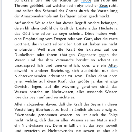
Thrones gebildet, auf wel
chem sein olympischer
Zeus
ruht,
und selbst den Schemel des Gottes durch die Vorstellung
der Amazonenkämpfe mit kräftigem Leben geschmückt.
Auf andere Weise aber hat dieser Begriff Andere befangen,
deren blindem Gefühl die Kraft der Existenz das Höchste ja
das Göttliche selber zu seyn scheint. Diese haben wohl
eine Empfindung vom Ewigen oder von Gott, aber die zarte
Gottheit, die in Gott selber über Gott ist, haben sie nicht
empfunden. Weil nun die Kraft der Existenz auf der
Dunkelheit oder ihrem thätigen Gegensatz gegen das
Wesen und das ihm Verwandte beruht: so scheint sie
unaussprechlich und unerkenntlich, oder, wie ein
Alter
,
obwohl in anderer Beziehung, sich ausdrückt,
nur dem
Nichterkennenden erkennbar zu seyn
. Daher dann eben
jene, welche auf diese Kraft das größte ja das einzige
Gewicht legen, auf die Meynung gerathen sind, das
Wissen bestehe im Nichtwissen, alles wissende Wissen
löse das Seyn auf und vernichte es.
Allein abgesehen davon, daß die Kraft des Seyns in dieser
Vorstellung überhaupt zu hoch, nämlich als das einzig zu
Erkennende, genommen worden: so ist auch die Folge
nicht richtig, daß darum alles Wissen seiner Natur nach
ein Nicht
wissen sey. Denn unfaßlich ist das Seyn soweit
und inwiefern es Nichtseyendes ist; soweit es aber als