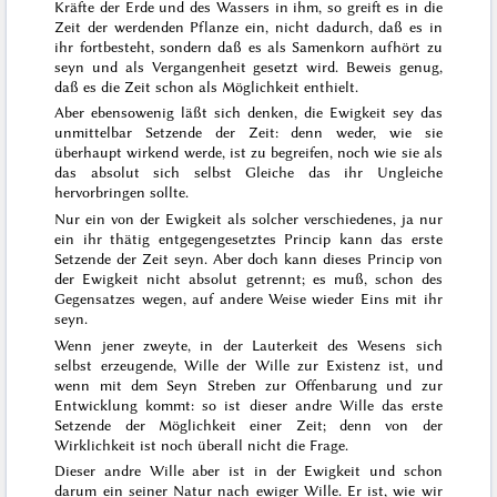
Kräfte der Erde und des Wassers in ihm, so greift es in die
Zeit der werdenden Pflanze ein, nicht dadurch, daß es in
ihr fortbesteht, sondern daß es als Samenkorn aufhört zu
seyn und als Vergangenheit gesetzt wird. Beweis genug,
daß es die Zeit schon als Möglichkeit enthielt.
Aber ebensowenig läßt sich denken, die Ewigkeit sey das
unmittelbar Setzende der Zeit: denn weder, wie sie
überhaupt wirkend werde, ist zu begreifen, noch wie sie als
das absolut sich selbst Gleiche das ihr Ungleiche
hervorbringen sollte.
Nur ein von der Ewigkeit als solcher verschiedenes, ja nur
ein ihr thätig entgegengesetztes Princip kann das erste
Setzende der Zeit seyn. Aber doch kann dieses Princip von
der Ewigkeit nicht absolut getrennt; es muß, schon des
Gegensatzes wegen, auf andere Weise wieder Eins mit ihr
seyn.
Wenn jener zweyte, in der Lauterkeit des Wesens sich
selbst erzeugende, Wille der Wille zur Existenz ist, und
wenn mit dem Seyn Streben zur Offenbarung und zur
Entwicklung kommt: so ist dieser andre Wille das erste
Setzende der Möglichkeit einer Zeit; denn von der
Wirklichkeit ist noch überall nicht die Frage.
Dieser andre Wille aber ist in der Ewigkeit und schon
darum ein seiner Natur nach ewiger Wille. Er ist, wie wir