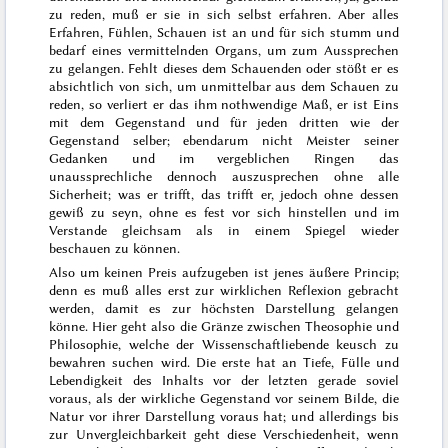
zu reden, muß er sie in sich selbst erfahren. Aber alles
Erfahren, Fühlen, Schauen ist an und für sich stumm und
bedarf eines vermittelnden Organs, um zum Aussprechen
zu gelangen. Fehlt dieses dem
Schauenden oder stößt er es
absichtlich von sich, um unmittelbar aus dem Schauen zu
reden, so verliert er das ihm nothwendige Maß, er ist Eins
mit dem Gegenstand und für jeden dritten wie der
Gegenstand selber; ebendarum nicht Meister seiner
Gedanken und im vergeblichen Ringen das
unaussprechliche dennoch auszusprechen ohne alle
Sicherheit; was er trifft, das trifft er, jedoch ohne dessen
gewiß zu seyn, ohne es fest vor sich hinstellen und im
Verstande gleichsam als in einem Spiegel wieder
beschauen zu können.
Also um keinen Preis aufzugeben ist jenes äußere Princip;
denn es muß alles erst zur wirklichen Reflexion gebracht
werden, damit es zur höchsten Darstellung gelangen
könne. Hier geht also die Gränze
zwischen Theosophie und
Philosophie, welche der Wissenschaftliebende keusch zu
bewahren suchen wird. Die erste hat an Tiefe, Fülle und
Lebendigkeit des Inhalts vor der letzten gerade soviel
voraus, als der wirkliche Gegenstand vor seinem Bilde, die
Natur vor ihrer Darstellung voraus hat; und allerdings bis
zur Unvergleichbarkeit geht diese Verschiedenheit, wenn