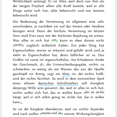
Wirklichkeit verlangt. Er ist Alles, weil doch von ihm als
der ewigen Freyheit allein alle Kraft kommt, weil er alle
Dinge unter sich hat, alles beherrscht und von keinem
beherrscht wird.
Die Bedeutung der Verneinung ist allgemein eine sehr
verschiedene, je nachdem sie auf das Innere oder Aeußere
bezogen wird. Denn die höchste Verneinung im letzten
Sinn muß Eins seyn mit der höchsten Bejahung im ersten.
ist
Was alles in sich
hat
, kann
es
eben darum
nicht
nichts
zugleich
äußerlich haben. Ein jedes Ding hat
Eigenschaften, woran es erkannt und gefaßt wird; und je
mehr es Eigenschaften hat, desto faßlicher ist es. Das
Größte ist rund, ist eigenschaftslos. Am Erhabenen findet
der Geschmack, d.i. die Unterscheidungsgabe, nichts zu
schmecken, so wenig als am Wasser, das aus der Quelle
geschöpft ist.
König
, sagt ein
Alter
,
ist, der nichts hofft,
und der nichts fürchtet
. So wird in dem sinnreichen Spiel
eines älteren
deutschen
Schriftstellers
voll Innigkeit
derjenige Wille arm genannt,
der, weil er alles in sich hat,
der an nichts
nichts außer sich hat, das er wollen kann
hängt, weil er sich selbst genug ist, nichts hat, das er wollen
kann.
.
So ist die Ewigkeit ebendarum, weil sie
nichts Seyendes
stumm und als
und
nach außen
reinste Wirkungslosigkeit