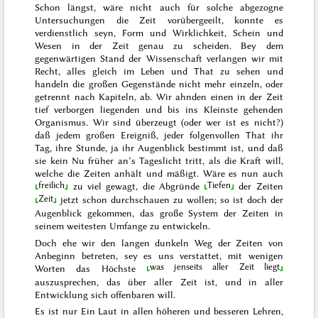
Schon längst, wäre nicht auch für solche abgezogne
Untersuchungen die Zeit vorübergeeilt, konnte es
verdienstlich seyn, Form und Wirklichkeit, Schein und
Wesen in der Zeit genau zu scheiden. Bey dem
gegenwärtigen Stand der Wissenschaft verlangen wir mit
Recht, alles
gleich im Leben und That zu sehen und
handeln die großen Gegenstände nicht mehr einzeln, oder
getrennt nach Kapiteln, ab. Wir ahnden einen in der Zeit
tief verborgen liegenden und bis ins Kleinste gehenden
Organismus. Wir sind überzeugt (oder wer ist es nicht?)
daß jedem großen Ereigniß, jeder folgenvollen That ihr
Tag, ihre Stunde, ja ihr Augenblick bestimmt ist, und daß
sie kein Nu früher an’s Tageslicht tritt, als die Kraft will,
welche die Zeiten anhält und mäßigt. Wäre es nun auch
freilich
Tiefen
zu viel gewagt, die
Abgründe
der
Zeiten
Zeit
jetzt
schon durchschauen zu wollen; so ist doch der
Augenblick gekommen, das große System der Zeiten in
seinem weitesten Umfange zu entwickeln.
Doch ehe wir den langen dunkeln Weg der Zeiten von
Anbeginn betreten, sey es uns verstattet, mit wenigen
was jenseits aller Zeit liegt
Worten das
Höchste
auszusprech
en, das über aller Zeit ist, und in aller
Entwicklung sich offenbaren will.
Es ist nur Ein Laut in allen höheren und besseren Lehren,