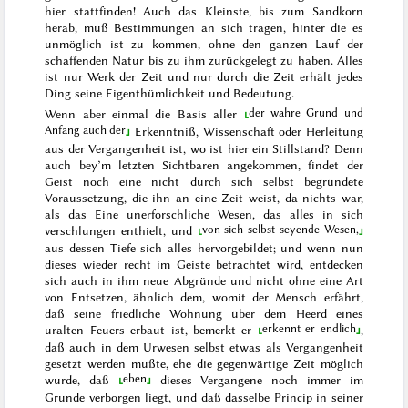
hier stattfinden! Auch das Kleinste, bis zum Sandkorn
herab, muß Bestimmungen an sich tragen, hinter die es
unmöglich ist zu kommen, ohne den ganzen Lauf der
schaffenden Natur bis zu ihm zurückgelegt zu haben. Alles
ist nur Werk der Zeit und nur durch die Zeit erhält jedes
Ding seine Eigenthümlichkeit und Bedeutung.
der wahre Grund und
Wenn aber einmal
die Basis aller
Anfang auch der
Erkenntniß, Wissenschaft oder Herleitung
aus der Vergangenheit ist, wo ist hier ein Stillstand? Denn
auch bey’m letzten Sichtbaren angekommen, findet der
Geist noch eine nicht durch sich selbst begründete
Voraussetzung, die ihn an eine Zeit weist, da nichts war,
als das Eine unerforschliche
Wesen,
das alles in sich
von sich selbst seyende Wesen,
verschlungen enthielt, und
aus dessen Tiefe sich alles hervorgebildet; und wenn nun
dieses wieder recht im Geiste betrachtet wird, entdecken
sich auch in ihm neue Abgründe und nicht ohne eine Art
von Entsetzen
, ähnlich dem, womit der Mensch erfährt,
daß seine friedliche Wohnung über dem Heerd eines
erkennt er endlich
uralten Feuers erbaut ist, bemerkt er
,
daß auch in dem Urwesen selbst etwas als Vergangenheit
gesetzt werden mußte, ehe die gegenwärtige Zeit möglich
eben
wurde, daß
dieses Vergangene
noch immer im
Grunde verborgen liegt, und daß dasselbe Princip in seiner