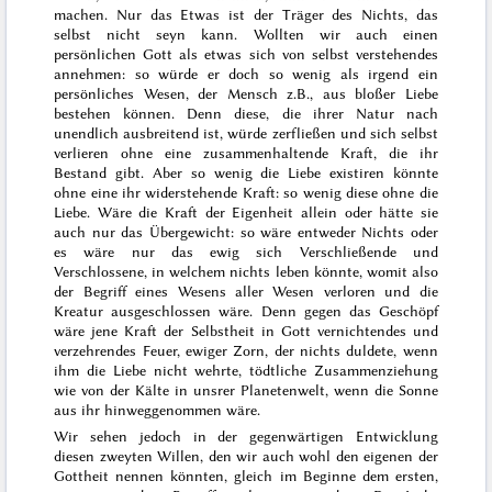
machen. Nur das Etwas ist der Träger des Nichts, das
selbst nicht seyn kann. Wollten wir auch einen
persönlichen Gott als etwas sich von selbst verstehendes
annehmen: so würde er doch so wenig als irgend ein
persönliches Wesen, der Mensch z.B., aus bloßer Liebe
bestehen können. Denn diese, die
ihrer Natur nach
unendlich ausbreitend ist, würde zerfließen und sich selbst
verlieren ohne eine zusammenhaltende Kraft, die ihr
Bestand gibt. Aber so wenig die Liebe existiren könnte
ohne eine ihr widerstehende Kraft: so wenig diese ohne die
Liebe. Wäre die Kraft der Eigenheit allein oder hätte sie
auch nur das Übergewicht: so wäre entweder Nichts oder
es wäre nur das ewig sich Verschließende und
Verschlossene, in welchem nichts leben könnte, womit also
der Begriff eines Wesens aller Wesen verloren und die
Kreatur ausgeschlossen wäre. Denn gegen das Geschöpf
wäre jene Kraft der Selbstheit in Gott vernichtendes und
verzehrendes Feuer, ewiger Zorn, der nichts duldete, wenn
ihm die Liebe nicht wehrte, tödtliche Zusammenziehung
wie von der Kälte in unsrer Planetenwelt, wenn die Sonne
aus ihr hinweggenommen wäre.
Wir sehen jedoch in der gegenwärtigen Entwicklung
diesen zweyten Willen, den wir auch wohl den eigenen der
Gottheit nennen könnten, gleich im Beginne dem ersten,