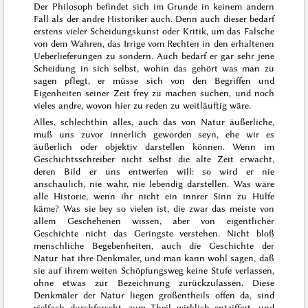
Der Philosoph befindet sich im Grunde in keinem andern
Fall als der andre Historiker auch. Denn auch dieser bedarf
erstens vieler Scheidungskunst oder Kritik, um das Falsche
von dem Wahren, das Irrige vom Rechten in den erhaltenen
Ueberlieferungen zu sondern. Auch bedarf er gar sehr jene
Scheidung in sich selbst, wohin das gehört was man zu
sagen pflegt, er müsse sich von den Begriffen und
Eigen
heiten seiner Zeit frey zu machen suchen, und noch
vieles andre, wovon hier zu reden zu weitläuftig wäre.
Alles, schlechthin alles, auch das von Natur äußerliche,
muß uns zuvor innerlich geworden seyn, ehe wir es
äußerlich oder objektiv darstellen können. Wenn im
Geschichtsschreiber nicht selbst die alte Zeit erwacht,
deren Bild er uns entwerfen will: so wird er nie
anschaulich, nie wahr, nie lebendig darstellen. Was wäre
alle Historie, wenn ihr nicht ein innrer Sinn zu Hülfe
käme? Was sie bey so vielen ist, die zwar das meiste
von
allem Geschehenen wissen, aber von eigentlicher
Geschichte nicht das Geringste verstehen. Nicht bloß
menschliche Begebenheiten, auch die Geschichte der
Natur hat ihre Denkmäler, und man kann wohl sagen, daß
sie auf ihrem weiten Schöpfungsweg keine Stufe verlassen,
ohne etwas zur Bezeichnung zurückzulassen. Diese
Denkmäler der Natur liegen großentheils offen da, sind
vielfach durchforscht, zum Theil wirklich entziffert, und