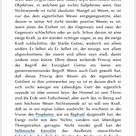
Objektives, in welchem gar nichts Subjektives wäre. Das
Nichtseyende ist nicht absoluter Mangel an Wesen, es ist
nur
das dem eigentlichen Wesen entgegengesetzte, aber
darum in seiner Art nicht minder positive Wesen; es ist,
wenn jenes die Einheit ist, der Gegensatz und zwar der
Gegensatz schlechthin oder an sich. Schon darum ist eine
ewige Kraft, ja wir würden richtiger sagen, es sey die ewige
Kraft schlechthin, die Stärke Gottes, wodurch vor allem
andern Er Selbst als Er Selbst ist, der einzige, von allem
abgeschnittene, der zuerst und allein seyn muß, damit
anderes seyn könne. Ohne dieses wirkende Princip wäre
der Begriff der Einzigkeit Gottes ein leerer, ein
gemeinverneinender Begriff. Wenn auch Gott gewollt hat,
daß dieses Princip dem Wesen als der eigentlichen
Gottheit in ihm unterworfen sey: so ist es darum doch in
sich nicht weniger ein Lebendiges. Gott der eigentlich
seyende ist über seinem Seyn;
der Himmel ist sein Thron
und die Erde sein Fußschemel
; aber auch
das in Bezug auf
sein höchstes Wesen Nichtseyende ist so voll von Kraft,
daß es in ein eignes Leben ausbricht. So erscheint in der
Vision des
Propheten
, wie sie
Raphael
dargestellt hat, der
Ewige nicht von dem Nichts, sondern von lebendigen
Thiergestalten getragen. Nicht minder groß hat der
hellenische
Künstler
das Aeußerste menschlicher
Schicksale, den Tod der Kinder der
Niobe
am Fuße des