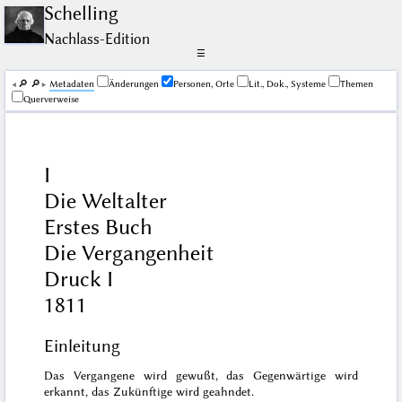
Schelling
Nachlass-Edition
☰
🔎︎
🔎︎
Me­ta­da­ten
Änderungen
Personen, Orte
Lit., Dok., Systeme
Themen
Querverweise
I
Die Weltalter
Erstes Buch
Die Vergangenheit
Druck I
1811
Einleitung
Das Vergangene wird gewußt, das Gegenwärtige wird
erkannt, das Zukünftige wird geahndet.