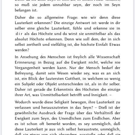
so muß sie jedem unnahbar seyn, der noch im Seyn
befangen ist.
Daher die so allgemeine Frage: wie wir denn diese
Lauterkeit erkennen? Die einzige Antwort ist: werde in dir
selber eine gleiche Lauterkeit, fühle und erkenne sie in
dir
als das Höchste und du wirst sie unmittelbar als das
absolut Höchste erkennen. Denn wie soll dem, der in sich
selbst zertheilt und vielfältig ist, die höchste Einfalt Etwas
werden?
In Ansehung des Menschen ist freylich alle Wissenschaft
Erinnerung: in Bezug auf die Ewigkeit nicht, welche nie
Vergangenheit werden kann. Nur der Mensch bedarf der
Befreyung, damit sein Wesen wieder sey, was es an sich
ist, ein Blick der lautersten Gottheit, in welchem so wenig
ein Subjekt oder Objekt unterschieden ist, als
in ihr selber.
Daher ist gerade die Erkenntnis des Höchsten die einzige
ihrer Art, was Unmittelbarkeit betrifft und Innigkeit. –
Wodurch wurde diese Seligkeit bewogen, ihre Lauterkeit zu
verlassen und herauszutreten in das Seyn? – Dieß ist der
gewöhnliche Ausdruck der Frage über das Verhältniß der
Ewigkeit zum Seyn, des Unendlichen zum Endlichen. Aber
es ist schon oft bemerkt worden, es
sey unmöglich, daß
diese Lauterkeit je aus sich selbst heraustrete, unmöglich,
daß sie etwas von sich absondere, ausstoße, oder daß sie