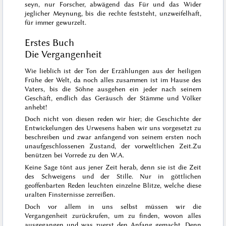
seyn, nur Forscher, abwägend das Für und das Wider
jeglicher Meynung, bis die rechte feststeht, unzweifelhaft,
für immer gewurzelt.
Erstes Buch
Die Vergangenheit
Wie lieblich ist der Ton der Erzählungen aus der heiligen
Frühe der Welt, da noch alles zusammen ist im Hause des
Vaters, bis die Söhne ausgehen ein jeder nach seinem
Geschäft, endlich das Geräusch der Stämme und Völker
anhebt!
Doch nicht von diesen reden wir hier; die Geschichte der
Entwickelungen des Urwesens haben wir uns vorgesetzt zu
beschreiben und zwar anfangend von seinem ersten noch
unaufgeschlossenen Zustand, der vorweltlichen Zeit.
Zu
benützen bei Vorrede zu den W.A.
Keine Sage tönt aus jener Zeit herab, denn sie ist die Zeit
des Schweigens und der Stille. Nur in göttlichen
geoffenbarten Reden leuchten einzelne Blitze, welche diese
uralten Finsternisse zerreißen.
Doch vor allem in uns selbst müssen wir die
Vergangenheit zurückrufen, um zu finden, wovon alles
ausgegangen und was zuerst den Anfang gemacht. Denn