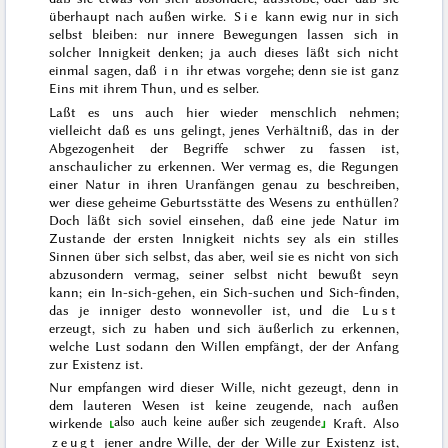
überhaupt nach außen wirke.
Sie
kann ewig nur in sich
selbst bleiben: nur innere Bewegungen lassen sich in
solcher Innigkeit denken; ja auch dieses läßt sich nicht
einmal sagen, daß
in
ihr etwas vorgehe; denn sie ist ganz
Eins mit ihrem Thun, und es selber.
Laßt es uns auch hier wieder menschlich nehmen;
vielleicht daß es uns gelingt, jenes Verhältniß, das in der
Abgezogenheit der Begriffe schwer zu fassen ist,
anschaulicher zu erkennen. Wer vermag es, die Regungen
einer Natur in ihren Uranfängen genau zu beschreiben,
wer diese geheime Geburtsstätte des Wesens zu enthüllen?
Doch läßt sich soviel einsehen, daß eine jede Na
tur im
Zustande der ersten Innigkeit nichts sey als ein stilles
Sinnen über sich selbst, das aber, weil sie es nicht von sich
abzusondern vermag, seiner selbst nicht bewußt seyn
kann; ein In-sich-gehen, ein Sich-suchen und Sich-finden,
das je inniger desto wonnevoller ist, und die
Lust
erzeugt, sich zu haben und sich äußerlich zu erkennen,
welche Lust sodann den Willen empfängt, der der Anfang
zur Existenz ist.
Nur empfangen wird dieser Wille, nicht gezeugt, denn in
dem lauteren Wesen ist keine
zeugende,
nach außen
also auch keine außer sich zeugende
wirkende
Kraft. Also
zeugt
jener andre Wille, der der Wille zur Existenz ist,