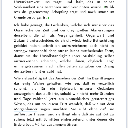
Unwirksamkeit uns trägt und hält, das in seiner
es ist,
Wirksamkeit uns verzehren und vernichten würde.
was die gegenwärtige Schöpfung trägt und noch immer im
Grunde verborgen ist.
Ich habe gewagt, die Gedanken, welche sich mir über das
Organische der Zeit und der drey großen Abmessungen
derselben, die wir als Vergangenheit, Gegenwart und
Zukunft unterscheiden, durch oft wiederholte Betrachtung
gebildet haben, schriftlich aufzuzeichnen; doch nicht in
strengwissenschaftlicher, nur in leicht mittheilender Form,
damit sie die Unvollständigkeit ihrer Ausbildung selbst
anzuerkennen scheinen, welche ihnen, obgleich lang’
umhergetragenen, nach allen Seiten zu geben der Drang
der Zeiten nicht erlaubt hat.
Wie vielgestaltig ist das Ansehen der Zeit! Im Begriff gegen
das ewig Wahre gehalten, wie leer, daß es verzeilich
scheint, sie für ein Spielwerk unserer Gedanken
auszugeben, das aufhörte, sobald wir nicht mehr Stunden
und Tage zählten! Jetzt ein unmerkliches geisterartiges
Wesen, das mit so leisem Tritt wandelt, daß wir mit dem
Morgenländer
sagen möchten:
Sie ruht ohne daß sie
aufhört zu fliegen, und sie fliegt ohne daß sie aufhört zu
ruhen
; jetzt mit Schrit
ten einhertretend, unter denen die
Erde erbebt, Völker zusammenstürzen.