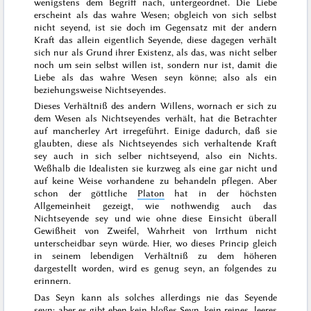
wenigstens dem Begriff nach, unter
geordnet. Die Liebe
erscheint als das wahre Wesen; obgleich von sich selbst
nicht seyend, ist sie doch im Gegensatz mit der andern
Kraft das allein eigentlich Seyende, diese dagegen verhält
sich nur als Grund ihrer Existenz, als das, was nicht selber
noch um sein selbst willen ist, sondern nur ist, damit die
Liebe als das wahre Wesen seyn könne; also als ein
beziehungsweise Nichtseyendes.
Dieses Verhältniß des andern Willens, wornach er sich zu
dem Wesen als Nichtseyendes verhält, hat die Betrachter
auf mancherley Art irregeführt. Einige dadurch, daß sie
glaubten, diese als Nichtseyendes sich verhaltende Kraft
sey auch in sich selber nichtseyend, also ein Nichts.
Weßhalb die Idealisten sie kurzweg als eine gar nicht und
auf keine Weise vorhandene zu behandeln pflegen. Aber
schon der göttliche
Platon
hat in der höchsten
Allgemeinheit gezeigt,
wie nothwendig auch das
Nichtseyende sey und wie ohne diese Einsicht überall
Gewißheit von Zweifel, Wahrheit von Irrthum nicht
unterscheidbar seyn würde
. Hier, wo dieses Princip gleich
in seinem lebendigen Verhältniß zu dem höheren
dargestellt worden, wird es genug seyn, an folgendes zu
erinnern.
Das Seyn kann als solches allerdings nie das Seyende
seyn; aber es gibt eben kein bloßes Seyn, kein reines, leeres