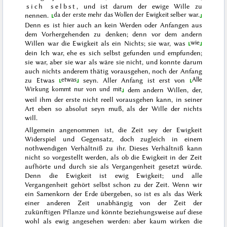
sich selbst
, und ist darum der ewige Wille zu
da der erste mehr das Wollen der Ewigkeit selber war.
nennen.
Denn es ist hier
auch
an kein Werden oder Anfangen aus
dem Vorhergehenden zu denken; denn vor dem andern
wie
Willen war die Ewigkeit als ein Nichts; sie war,
was
dein Ich war, ehe es sich selbst gefunden und empfunden;
sie war, aber sie war als wäre sie nicht, und konnte darum
auch nichts anderem thätig vorausgehen, noch der Anfang
etwas
Alle
zu
Etwas
seyn.
Aller Anfang ist erst von
Wirkung kommt nur von und mit
dem andern Willen, der,
weil ihm der erste nicht reell vorausgehen kann, in seiner
Art eben so absolut seyn muß, als der Wille der nichts
will.
Allgemein angenommen ist, die Zeit sey der Ewigkeit
Widerspiel und Gegensatz, doch zugleich in einem
nothwendigen Verhältniß zu ihr. Dieses Verhältniß kann
nicht so vorgestellt werden, als ob die Ewigkeit in der Zeit
aufhörte und durch sie als Vergangenheit gesetzt würde.
Denn die Ewigkeit ist ewig Ewigkeit; und alle
Vergangenheit gehört selbst schon zu der Zeit. Wenn wir
ein Samenkorn der Erde übergeben, so ist es als das Werk
einer anderen Zeit unabhängig von der Zeit der
zukünftigen Pflanze und könnte beziehungsweise auf diese
wohl als ewig angesehen werden: aber kaum wirken die