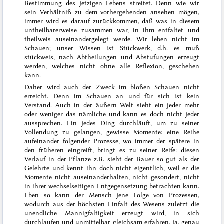
Bestimmung des
jetzigen Lebens streitet. Denn wie wir
sein Verhältniß zu dem vorhergehenden ansehen mögen,
immer wird es darauf zurückkommen, daß was in diesem
untheilbarerweise zusammen war, in ihm entfaltet und
theilweis auseinandergelegt werde. Wir leben nicht im
Schauen;
unser Wissen ist Stückwerk
, d.h. es muß
stückweis, nach Abtheilungen und Abstufungen erzeugt
werden, welches nicht ohne alle Reflexion, geschehen
kann.
Daher wird auch der Zweck im bloßen Schauen nicht
erreicht. Denn im Schauen an und für sich ist kein
Verstand. Auch in der äußern Welt sieht ein jeder mehr
oder weniger das nämliche und kann es doch nicht jeder
aussprechen. Ein jedes Ding durchläuft, um zu seiner
Vollendung zu gelangen, gewisse Momente: eine Reihe
aufeinander folgender Prozesse, wo immer der spätere in
den früheren eingreift, bringt es zu seiner Reife: diesen
Verlauf in der Pflanze z.B. sieht der Bauer so gut als der
Gelehrte und kennt ihn doch nicht eigentlich, weil er die
Momente nicht auseinanderhalten, nicht gesondert, nicht
in ihrer wechselseitigen Entgegensetzung betrachten kann.
Eben so kann der Mensch jene Folge von Prozessen,
wodurch aus der höchsten Einfalt des Wesens zuletzt die
unendliche Mannigfaltigkeit erzeugt wird, in sich
durchlaufen und unmittelbar gleichsam erfahren, ja, genau