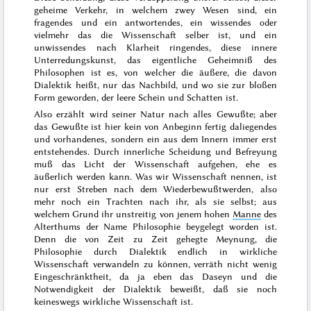
geheime Verkehr, in welchem zwey
Wesen sind, ein
fragendes und ein antwortendes, ein wissendes oder
vielmehr das die Wissenschaft selber ist, und ein
unwissendes nach Klarheit ringendes, diese innere
Unterredungskunst, das eigentliche Geheimniß des
Philosophen ist es, von welcher die äußere, die davon
Dialektik heißt, nur das Nachbild, und wo sie zur bloßen
Form geworden, der leere Schein und Schatten ist.
Also erzählt wird seiner Natur nach alles Gewußte; aber
das Gewußte ist hier kein von Anbeginn fertig daliegendes
und vorhandenes, sondern ein aus dem Innern immer erst
entstehendes. Durch innerliche Scheidung und Befreyung
muß das Licht der Wissenschaft aufgehen, ehe es
äußerlich werden kann. Was wir Wissenschaft nennen, ist
nur erst Streben nach dem Wiederbewußtwerden, also
mehr noch ein Trachten nach ihr, als sie selbst; aus
welchem Grund ihr unstreitig von jenem hohen
Manne
des
Alterthums der Name Philosophie beygelegt worden ist.
Denn die von Zeit zu Zeit gehegte Meynung, die
Philosophie durch Dialektik endlich in wirkliche
Wissenschaft verwandeln zu können, verräth nicht wenig
Eingeschränktheit,
da ja eben das Daseyn und die
Notwendigkeit der Dialektik beweißt, daß sie noch
keineswegs wirkliche Wissenschaft ist.