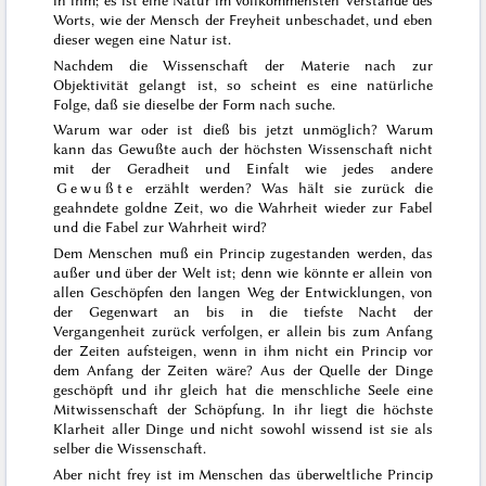
in ihm; es ist eine Natur im vollkommensten Verstande
des
Worts, wie der Mensch der Freyheit unbeschadet, und eben
dieser wegen eine Natur ist.
Nachdem die Wissenschaft der Materie nach zur
Objektivität gelangt ist, so scheint es eine natürliche
Folge, daß sie dieselbe der Form nach suche.
Warum war oder ist dieß bis jetzt unmöglich? Warum
kann das Gewußte auch der höchsten Wissenschaft nicht
mit der Geradheit und Einfalt wie jedes andere
Gewußte
erzählt werden? Was hält sie zurück die
geahndete goldne
Zeit, wo die Wahrheit wieder zur Fabel
und die Fabel zur Wahrheit wird?
Dem Menschen muß ein Princip zugestanden werden, das
außer und über der Welt ist; denn wie könnte er allein von
allen Geschöpfen den langen Weg der Entwicklungen, von
der Gegenwart an bis in die tiefste Nacht der
Vergangenheit zurück verfolgen, er allein bis zum Anfang
der Zeiten aufsteigen, wenn in ihm nicht ein Princip vor
dem Anfang der Zeiten wäre? Aus der Quelle der Dinge
geschöpft und ihr gleich hat die menschliche Seele eine
Mitwissenschaft der Schöpfung. In ihr liegt die höchste
Klarheit aller Dinge und nicht sowohl wissend ist sie als
selber die Wissenschaft.
Aber nicht frey ist im Menschen das überweltliche Princip