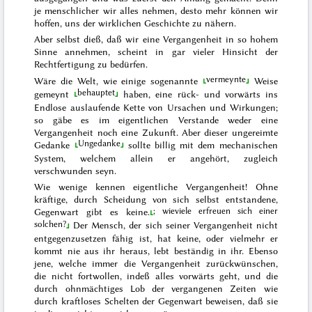
je menschlicher wir alles nehmen,
desto mehr können wir
hoffen, uns der wirklichen Geschichte zu nähern.
Aber selbst dieß, daß wir eine Vergangenheit in so hohem
Sinne annehmen, scheint in gar vieler Hinsicht der
Rechtfertigung zu bedürfen.
vermeynte
Wäre die Welt, wie einige
sogenannte
Weise
behauptet
gemeynt
haben, eine rück- und vorwärts ins
Endlose auslaufende Kette von Ur
sachen und Wirkungen;
so gäbe es im eigentlichen Verstande weder eine
Vergangenheit noch eine Zukunft. Aber dieser
ungereimte
Ungedanke
Gedanke
sollte billig mit dem mechanischen
System, welchem allein er angehört, zugleich
verschwunden seyn.
Wie wenige kennen eigentliche Vergangenheit! Ohne
kräftige, durch Scheidung von sich selbst entstandene,
; wieviele erfreuen sich einer
Gegenwart gibt es keine.
solchen?
Der Mensch, der sich seiner Vergangenheit nicht
entgegenzusetzen fähig ist, hat keine, oder vielmehr er
kommt nie aus ihr heraus, lebt beständig in ihr. Ebenso
jene, welche immer die Vergangenheit zurückwünschen,
die nicht fortwollen, indeß alles vorwärts geht, und die
durch ohnmächtiges Lob der vergangenen Zeiten wie
durch kraftloses Schelten der Gegenwart beweisen, daß sie