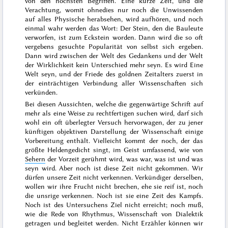
von den höchsten Begriffen. Eine kurze Zeit, und die
Verachtung, womit ohnedies nur noch die Unwissenden
auf alles Physische herabsehen, wird aufhören, und noch
einmal wahr werden das Wort:
Der Stein, den die Bauleute
verworfen, ist zum Eckstein worden
. Dann wird die so oft
vergebens gesuchte Popularität von selbst sich ergeben.
Dann wird zwischen der Welt des Gedankens und der Welt
der Wirklichkeit kein Unterschied mehr seyn. Es wird Eine
Welt seyn, und der Friede des goldnen Zeitalters zuerst in
der einträchtigen Verbindung aller Wissenschaften sich
verkünden.
Bei diesen Aussichten, welche die gegenwärtige Schrift auf
mehr als eine Weise zu rechtfertigen suchen wird, darf sich
wohl ein oft überlegter Versuch hervorwagen, der zu jener
künftigen objektiven Darstellung der Wissenschaft einige
Vorbereitung enthält. Vielleicht kommt der noch, der das
größte Heldengedicht singt, im Geist umfassend, wie von
Sehern
der Vorzeit gerühmt wird,
was war, was ist und was
seyn wird
. Aber noch ist diese Zeit nicht gekommen. Wir
dürfen unsere Zeit nicht verkennen. Verkündiger derselben,
wollen wir ihre Frucht nicht brechen, ehe sie reif ist, noch
die unsrige verkennen. Noch ist sie eine Zeit des Kampfs.
Noch ist des Untersuchens Ziel nicht erreicht; noch muß,
wie die Rede von Rhythmus, Wissenschaft von Dialektik
getragen und begleitet werden. Nicht Erzähler können wir