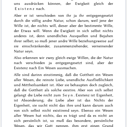
uns ausdrücken können, der Ewigkeit gleich der
Existenz
nach.
Aber er ist verschieden von ihr ja ihr entgegengesetzt
durch die völlig andre Natur, schon darum, weil jene der
Wille ist, der nichts will, dieser aber der bestimmte Wille,
der Etwas will. Wenn die Ewigkeit in sich selbst nichts
anderes ist, denn unendliches Ausquellen und Be
jahen
ih
rer selbst; so muß jener andre Wille beziehungsweise auf
sie einschränkender, zusammenziehender, verneinender
Natur seyn.
Also erkennen wir zwey gleich ewige Willen, die der Natur
nach verschieden ja entgegengesetzt sind, aber der
Existenz nach Ein Wesen ausmachen.
Alle sind darinn einstimmig, daß die Gottheit ein Wesen
aller Wesen, die reinste Liebe, unendliche Ausfließlichkeit
und Mittheilsamkeit ist. Aber sie behaupten doch zugleich,
daß die Gottheit als solche existire. Aber von sich selbst
gelangt die Liebe nicht zum
Seyn
. Existenz ist Eigenheit,
ist Absonderung; die Liebe aber ist das Nichts der
Eigenheit, sie sucht nicht das ihre und kann darum auch
von sich selbst nicht existirend seyn. Ebenso ein Wesen
aller Wesen hat nichts, das es trägt und da es nicht an
sich persönlich ist, so muß das besondere, persönliche
Wesen, das wir Gott nennen, ihm erst einen Grund