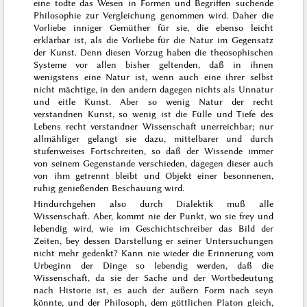
eine todte das Wesen in
Formen und Begriffen suchende
Philosophie zur Vergleichung genommen wird. Daher die
Vorliebe inniger Gemüther für sie, die ebenso leicht
erklärbar ist, als die Vorliebe für die Natur im Gegensatz
der Kunst. Denn diesen Vorzug haben die theosophischen
Systeme vor allen bisher geltenden, daß in ihnen
wenigstens eine Natur ist, wenn auch eine ihrer selbst
nicht mächtige, in den andern dagegen nichts als Unnatur
und eitle Kunst. Aber so wenig Natur der recht
verstandnen Kunst, so wenig ist die Fülle und Tiefe des
Lebens recht verstandner Wissenschaft unerreichbar; nur
allmähliger gelangt sie dazu, mittelbarer und durch
stufenweises Fortschreiten, so daß der Wissende immer
von seinem Gegenstande verschieden, dagegen dieser auch
von ihm getrennt bleibt und Objekt einer besonnenen,
ruhig genießenden Beschauung wird.
Hindurchgehen also durch Dialektik muß alle
Wissenschaft. Aber, kommt nie der Punkt, wo sie frey und
lebendig wird, wie im Geschichtschreiber das Bild der
Zeiten, bey dessen Darstellung er seiner Untersuchungen
nicht mehr gedenkt?
Kann nie wieder die Erinnerung vom
Urbeginn der Dinge so lebendig werden, daß die
Wissenschaft, da sie der Sache und der Wortbedeutung
nach Historie ist, es auch der äußern Form nach seyn
könnte, und der Philosoph, dem göttlichen
Platon
gleich,