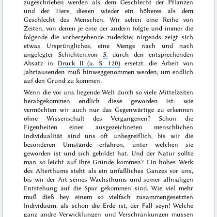
zugeschrieben werden als dem Geschlecht der Pflanzen
und der Tiere, diesen wieder ein höheres als dem
Geschlecht des Menschen. Wir sehen eine Reihe von
Zeiten, von denen je eine der andern folgte und immer die
folgende die vorhergehende zudeckte; nirgends zeigt sich
etwas Ursprüngliches, eine Menge nach und nach
angelegter Schichten,
von
S.
durch den entsprechenden
Absatz
in
Druck II (u. S. 120)
ersetzt.
die Arbeit von
Jahrtausenden muß hinweggenommen werden, um endlich
auf den Grund zu kommen.
Wenn die vor uns liegende Welt durch so viele Mittelzeiten
herabgekommen endlich diese geworden ist: wie
vermöchten wir auch nur das Gegenwärtige zu erkennen
ohne Wissenschaft des Vergangenen? Schon die
Eigenheiten einer ausgezeichneten menschlichen
Individualität sind uns oft unbegreiflich, bis wir die
besonderen Umstände erfahren, unter welchen sie
geworden ist und sich gebildet hat. Und der Natur sollte
man so leicht auf ihre Gründe kommen? Ein hohes Werk
des Alterthums steht als ein unfaßliches Ganzes vor uns,
bis wir der Art seines Wachsthums und seiner allmäligen
Entstehung auf die Spur gekommen sind. Wie viel mehr
muß dieß bey einem so vielfach zusammengesetzten
Individuum, als schon die Erde ist, der Fall seyn! Welche
ganz andre Verwicklungen und Verschränkungen müssen