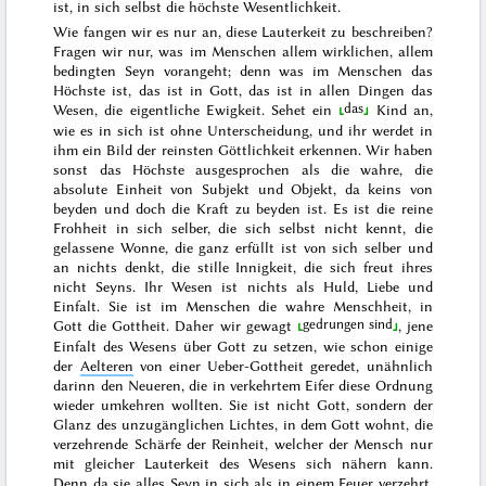
ist, in sich selbst die höchste Wesentlichkeit.
Wie fangen wir es nur an, diese Lauterkeit zu beschreiben?
Fragen wir nur, was im Menschen allem wirklichen, allem
bedingten Seyn vorangeht; denn was im Menschen das
Höchste ist, das ist in Gott, das ist in allen Dingen das
das
Wesen, die eigentliche Ewigkeit. Sehet
ein
Kind an,
wie es in sich ist ohne Unterscheidung, und ihr werdet in
ihm ein Bild der reinsten Göttlichkeit erkennen. Wir haben
sonst das Höchste ausgesprochen als die wahre, die
absolute Einheit von Subjekt und Ob
jekt
, da keins von
beyden und doch die Kraft zu beyden ist. Es ist die reine
Frohheit in sich selber, die sich selbst nicht kennt, die
gelassene Wonne, die ganz erfüllt ist von sich selber und
an nichts denkt, die stille Innigkeit, die sich freut ihres
nicht Seyns. Ihr Wesen ist nichts als Huld, Liebe und
Einfalt. Sie ist im Menschen die wahre Menschheit, in
gedrungen sind
Gott die Gottheit. Daher wir
gewagt
, jene
Einfalt des
Wesens über Gott zu setzen, wie schon einige
der
Aelteren
von einer
Ueber-Gottheit
geredet, unähnlich
darinn den Neueren, die in verkehrtem Eifer diese Ordnung
wieder umkehren wollten. Sie ist nicht Gott, sondern der
Glanz des unzugänglichen Lichtes, in dem Gott wohnt, die
verzehrende Schärfe der Reinheit, welcher der Mensch nur
mit gleicher Lauterkeit des Wesens sich nähern kann.
Denn da sie alles Seyn in sich als in einem Feuer verzehrt,