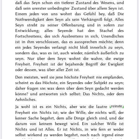
daß das Seyn schon ein tieferer Zustand des Wesens, und
daß sein urerster unbedingter Zustand über allem Seyn ist.
Einem jeden von uns wohnt das Gefühl bey, daß Die
Nothwendigkeit dem Seyn als sein Verhängniß folgt. Alles
Seyn strebt zu seiner Offenbarung und in sofern zur
Entwicklung; alles Seyende hat den Stachel des
Fortschreitens, des sich Ausbreitens in sich, Unendliches
ist in ihm verschlossen, das es aussprechen möchte; denn
ein jedes Seyendes verlangt nicht bloß innerlich zu seyn,
sondern das, was es ist, auch wieder, nämlich äußerlich zu
seyn. Nur über dem Seyn wohnt die wahre, die ewige
Freyheit. Freyheit ist der bejahende Begriff der Ewigkeit
oder dessen, was über aller Zeit ist.
Den meisten, weil sie jene höchste Freyheit nie empfanden,
scheint es das Höchste, ein Seyendes oder Subjekt zu seyn;
daher fragen sie: was denn über dem Seyn gedacht werden
könne? und antworten sich selbst: Das Nichts, oder dem
Aehnliches.
reinste
Ja wohl ist es ein Nichts, aber wie die
lautre
Freyheit ein Nichts ist; wie der Wille, der nichts will, der
keiner Sache begehrt, dem alle Dinge gleich sind, und der
darum von keinem bewegt wird. Ein solcher Wille ist
Nichts und ist Alles. Er ist Nichts, in wie fern er weder
selbst wirkend zu werden begehrt, noch nach irgend einer