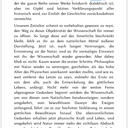
der die ganze Reihe seiner Werke hindurch dialektisch ist,
aber im Gipfel und letzten Verklärungspunkt aller
historisch wird, zur Einfalt der Geschichte zurückzukehren
vermöchte.
Unserem Zeitalter scheint es vorbehalten gewesen zu seyn,
den Weg zu dieser Objektivität der Wissenschaft für immer
zu öffnen. So lange diese auf das Innerliche beschränkt
bleibt, fehlt es ihr an dem natürlichen Mittel äußerer
Darstellung. Jetzt ist, nach langen Verirrungen, die
Erinnerung an die Natur, und an ihr vormaliges Einsseyn
mit ihr, der Wissenschaft wieder geworden. Aber dabey
blieb es
nicht. Kaum waren die ersten Schritte, Philosophie
mit Natur wieder zu vereinigen, geschehen, als das hohe
Alter des Physischen anerkannt werden mußte, und wie es,
weit entfernt das Letzte zu seyn, vielmehr das Erste ist,
von dem alle, auch die Entwickelung
des göttlichen
Lebens, anfängt. Nicht mehr von der weiten Ferne
abgezogener Gedanken beginnt seitdem die Wissenschaft,
um von diesen zum Natürlichen herabzusteigen; sondern
umgekehrt, vom bewußtlosen Daseyn des Ewigen
anfangend, führt sie es zur höchsten Verklärung in einem
göttlichen Bewußtseyn hinauf. Die übersinnlichsten
Gedanken erhalten jetzt physische Kraft und Leben, und
umgekehrt wird Natur immer mehr der sichtbare Abdruck