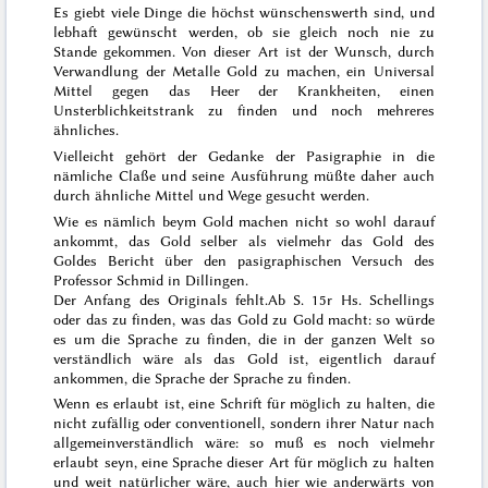
Es giebt viele Dinge die höchst wünschenswerth sind, und
lebhaft gewünscht werden, ob sie gleich noch nie zu
Stande gekommen. Von dieser Art ist der Wunsch, durch
Verwandlung der Metalle Gold zu machen, ein Universal
Mittel gegen das Heer der Krankheiten, einen
Unsterblichkeitstrank zu finden und noch mehreres
ähnliches.
Vielleicht gehört der Gedanke der Pasigraphie in die
nämliche Claße und seine Ausführung müßte daher auch
durch ähnliche Mittel und Wege gesucht werden.
Wie es nämlich beym Gold machen nicht so wohl darauf
ankommt, das Gold selber als vielmehr das Gold des
Goldes
Bericht über den pasigraphischen Versuch des
Professor Schmid in Dillingen.
Der Anfang des Originals fehlt.
Ab S. 15r Hs. Schellings
oder das zu finden, was das Gold zu Gold macht: so würde
es um die Sprache zu finden, die in der ganzen Welt so
verständlich wäre als das Gold ist, eigentlich darauf
ankommen, die Sprache der Sprache zu finden.
Wenn es erlaubt ist, eine Schrift für möglich zu halten, die
nicht zufällig oder conventionell, sondern ihrer Natur nach
allgemeinverständlich wäre: so muß es noch vielmehr
erlaubt seyn, eine Sprache dieser Art für möglich zu halten
und weit natürlicher wäre, auch hier wie anderwärts von