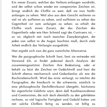
Ein neuer Zusatz, welcher das Verbum anfangen ausdrükt,
und der selbst schon wieder ein componirtes Zeichen ist,
bringt endlich die Chiffre so weit, daß sie nun heißt:
anfangen zu sehen
. Weil also aus dem Gesicht verlieren so
viel ist als
aufhören zu sehen
, und aufhören zu sehen das
Gegentheil ist vom anfangen zu sehen: so erhält die
Chiffre noch einen Zusatz, der das Zeichen des
Gegentheils oder wie Herr Schmid sagt des
Contraers
ist, –
so ist, obgleich mit noch mancher Zweydeutigkeit, die
jeden von selbst in die Augen leuchten muß, durch viele
Arbeit endlich das Verlangte ausgedrükt.
Hier ergiebt sich nun die ganz natürliche Alternative.
Wer die pasigraphische Schrift liest, liest sie entweder mit
Verstand d.h. er findet jedesmal durch Analysis der
zusammengesetzten Zeichen ihre Bedeutung, oder er
behält zu letzt die Zeichen im Gedächtniß und liest die
Schrift ebenso mechanisch und Gedankenlos als wie die
Buchstabenschrift. Wird das
erste verlangt, so möchte die
Pasigraphie, die hierdurch in die schwerste, nämlich in
eine philosophische Dechifferirkunst übergeht, höchstens
für eigentliche Gelehrte seyn; denn daß Kaufmannsdiener
und Comtoristen, die sich doch ebenfalls zu den gebildeten
rechnen, so viel logische Fertigkeit und Geduld haben um
mit solche Chiffern fertig zu werden, ist billig zu