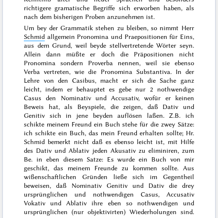
richtigere gramatische Begriffe sich erworben haben, als
nach dem bisherigen Proben anzunehmen ist.
Um bey der Grammatik stehen zu bleiben, so nimmt Herr
Schmid
allgemein
Pronomina und Praepositionen für Eins
,
aus dem Grund, weil beyde stellvertretende Wörter seyn.
Allein dann müßte er doch die Präpositionen nicht
Pronomina sondern Proverba nennen, weil sie ebenso
Verba vertreten, wie die Pronomina Substantiva. In der
Lehre von den Casibus, macht
er sich die Sache ganz
leicht, indem er behauptet
es gebe nur 2 nothwendige
Casus den Nominativ und Accusativ
, wofür er keinen
Beweis hat, als Beyspiele, die zeigen, daß Dativ und
Genitiv sich in jene beyden auflösen laßen. Z.B. ich
schikte meinem Freund ein Buch stehe für die zwey Sätze:
ich schikte ein Buch, das mein Freund erhalten sollte; Hr.
Schmid bemerkt nicht daß es ebenso leicht ist, mit Hilfe
des Dativ und Ablativ jeden Akusativ zu eliminiren, zum
Be. in eben diesem Satze: Es wurde ein Buch von mir
geschikt, das meinem Freunde zu kommen sollte. Aus
wißenschaftlichen Gründen ließe sich im Gegentheil
beweisen, daß Nominativ Genitiv und Dativ die drey
ursprünglichen und nothwendigen Casus, Accusativ
Vokativ und Ablativ ihre eben so nothwendigen und
ursprünglichen (nur objektivirten) Wiederholungen sind.