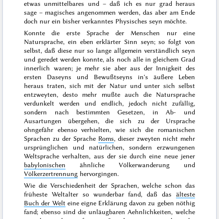
etwas unmittelbares und – daß ich es nur grad heraus
sage – magisches angenommen werden, das aber am Ende
doch nur ein bisher verkanntes Physisches seyn möchte.
Konnte die erste Sprache der Menschen nur eine
Natursprache, ein eben erklärter Sinn seyn; so folgt von
selbst, daß diese nur so lange allgemein verständlich seyn
und geredet werden konnte, als noch alle in gleichem Grad
innerlich waren; je mehr sie aber aus der Innigkeit des
ersten Daseyns und Bewußtseyns in's äußere Leben
heraus traten, sich mit der Natur und unter sich selbst
entzweyten, desto mehr mußte auch die Natursprache
verdunkelt werden und endlich, jedoch nicht zufällig,
sondern nach bestimmten Gesetzen, in Ab- und
Ausartungen übergehen, die sich zu der Ursprache
ohngefähr ebenso verhielten, wie sich die romanischen
Sprachen zu der Sprache
Roms
,
dieser zweyten nicht mehr
ursprünglichen und natürlichen, sondern erzwungenen
Weltsprache verhalten, aus der sie durch eine neue jener
babylonischen
ähnliche Völkerwanderung und
Völkerzertrennung
hervorgingen.
Wie die Verschiedenheit der Sprachen, welche schon das
früheste Weltalter so wunderbar fand, daß das
älteste
Buch der Welt
eine eigne Erklärung davon zu geben nöthig
fand; ebenso sind die unläugbaren Aehnlichkeiten, welche