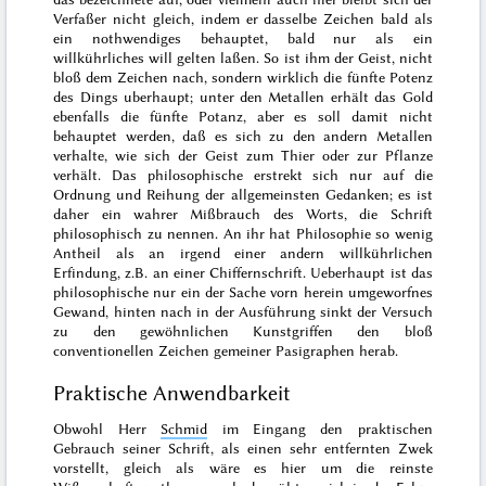
Verfaßer nicht gleich, indem er
dasselbe Zeichen bald als
ein nothwendiges behauptet, bald nur als ein
willkührliches
will gelten laßen. So ist ihm der Geist, nicht
bloß dem
Zeichen nach, sondern wirklich die fünfte Potenz
des Dings uberhaupt; unter den Metallen erhält das Gold
ebenfalls die fünfte Potanz, aber es soll damit nicht
behauptet werden, daß es sich zu den andern Metallen
verhalte, wie sich der Geist zum Thier oder zur Pflanze
verhält. Das philosophische erstrekt sich nur auf die
Ordnung und Reihung der allgemeinsten Gedanken; es ist
daher ein wahrer Mißbrauch des Worts, die Schrift
philosophisch zu nennen. An ihr hat Philosophie so wenig
Antheil als an irgend einer andern willkührlichen
Erfindung, z.B. an einer Chiffernschrift. Ueberhaupt ist das
philosophische nur ein der Sache vorn herein umgeworfnes
Gewand, hinten nach in der Ausführung sinkt der Versuch
zu den gewöhnlichen Kunstgriffen den bloß
conventionellen Zeichen gemeiner Pasigraphen herab.
Praktische Anwendbarkeit
Obwohl Herr
Schmid
im Eingang den praktischen
Gebrauch seiner Schrift, als einen sehr
entfernten Zwek
vorstellt, gleich als wäre es hier um die reinste