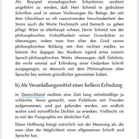
Als Beyspiel etymologischen Scharfsinns ver
dient
angeführt zu werden, daß Herr Schmid in gedrukten
Schriften und in seinen Vorlesungen für Belege der mit
dem Gleichlaut so oft coexistirenden Verschiedenheit des
Sinns auch die Worte
Hochmuth und Demuth
zu geben
pflegt. Wäre es überhaupt schwer, Herrn Schmid von der
philosophischen Unhaltbarkeit seiner Grundsätze zu
überzeugen; indem man hier über den Grad seiner
philosophischen Bildung mit ihm rechten müßte, so
könnte ihn dagegen das Studium irgend eines neuern
Sprach-philosophischen Werks überzeugen, daß Gelehrte,
die nicht einmal auf Erfindung einer Gedanken Schrift
ausgegangen, es dennoch mit dem Philosophiren über
Sprache bey weitem gründlicher genommen haben.
b) Als Veranlaßungsmittel einer beßern Erfindung
In
Deutschland
mußten eine Zeit lang mittelmäßige ja
schlechte Verse gemacht, vom Publikum mit Freuden
aufgenommen, und gut gefunden werden, um endlich
wahre und vortreff
liche Dichter zu erweken. Vielleicht ist
es mit der Pasigraphie ein ähnlicher Fall.
Diese Hoffnung hängt natürlich von der Meynung ab, die
man über die Möglichkeit einer allgemeinen Schrift und
Sprache hat.