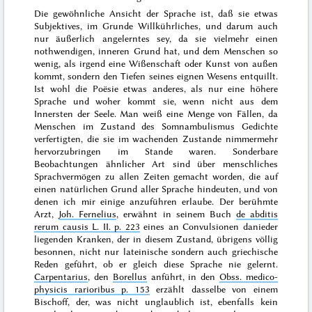
Die gewöhnliche Ansicht der Sprache ist, daß sie etwas
Subjektives, im Grunde Willkührliches, und darum auch
nur äußerlich angelerntes sey, da sie vielmehr einen
nothwendigen, inneren Grund hat, und dem Menschen so
wenig, als irgend eine Wißenschaft oder Kunst von außen
kommt, sondern den Tiefen seines eignen Wesens entquillt.
Ist wohl die Poësie etwas anderes, als nur eine höhere
Sprache und woher kommt sie, wenn nicht aus dem
Innersten der Seele. Man weiß eine Menge von Fällen, da
Menschen im Zustand des Somnambulismus Gedichte
verfertigten, die sie im wachenden Zustande nimmermehr
hervorzubringen im Stande waren. Sonderbare
Beobachtungen ähnlicher Art sind über menschliches
Sprachvermögen zu allen Zeiten gemacht worden, die auf
einen natürlichen Grund aller Sprache hindeuten, und von
denen ich mir einige anzuführen erlaube. Der berühmte
Arzt,
Joh. Fernelius
, erwähnt in seinem Buch
de abditis
rerum causis L. II. p. 223
eines an Convulsionen danieder
liegenden Kranken, der in diesem Zustand, übrigens völlig
besonnen, nicht nur lateinische sondern auch griechische
Reden geführt, ob er gleich diese Sprache nie gelernt.
Carpentarius
, den
Borellus
anführt, in den
Obss. medico-
physicis rarioribus p. 153
erzählt dasselbe von einem
Bischoff, der, was nicht unglaublich ist, ebenfalls kein