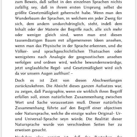
zum Beweis, daß selbst in den einzelnen Sprachen nichts
zufällig sey, daß in ihrem ersten Ursprung selbst die
größte Gesetzmäßigkeit geherrscht habe. Wenn man den
Wunderbaum der Sprachen, in welchem ein jeder Zweig für
sich, dem andern undurchdringlich, steht, indeß dem
Inhalt oder der Materie der Begriffe nach, alle sich mehr
oder weniger gleich sind, wenn man erst diesen
tausendästigen Baum mit allgemeineren Ideen ansehen,
wenn man das Physische in der Sprache erkennen, und die
Völker- und sprachgeschichtlichen Thatsachen oder
wenigstens nach Analogie der geognostischen ansehen
verfolgen und ordnen wird, welche bewundernswürdige,
jetzt unglaubliche Regel- und Gesetzmäßigkeit wird sich
da vor unsern Augen aufthun! –
Doch es ist Zeit von diesen Abschweifungen
zurückzukehren. Die Absicht dieses ganzen Aufsatzes war,
zu zeigen, daß Pasigraphie, wenn sie wirklich ihren Begriff
erfüllen soll, einen natürlichen Zusammenhang zwischen
Wort und Sache voraussetzen muß. Dieser natürliche
Zusammenhang führte auf den Begriff einer objectiven
oder Natursprache, welche die einzige wahre Original- Ur-
und Universal-Sprache seyn würde. Die Reali
tät dieser
Natursprache wurde von verschiednen Seiten her zu
erweisen gesucht.
Nachdem also gezeigt ist, daß das Bestreben der