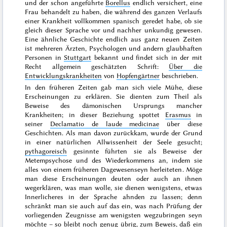
und der schon angeführte
Borellus
endlich versichert, eine
Frau behandelt zu haben, die während des ganzen Verlaufs
einer Krankheit vollkommen spanisch geredet habe, ob sie
gleich dieser Sprache vor und nachher unkundig gewesen.
Eine ähnliche Geschichte endlich aus ganz neuen Zeiten
ist mehreren Ärzten, Psychologen und andern glaubhaften
Personen in
Stuttgart
bekannt und findet sich in der mit
Recht allgemein geschätzten Schrift:
Über die
Entwicklungskrankheiten
von
Hopfengärtner
beschrieben.
In den früheren Zeiten gab man sich viele Mühe, diese
Erscheinungen zu erklären. Sie dienten zum Theil als
Beweise des dämonischen Ursprungs mancher
Krankheiten;
in dieser Beziehung spottet
Erasmus
in
seiner
Declamatio de laude medicinae
über diese
Geschichten. Als man davon zurückkam, wurde der Grund
in einer
natürlichen Allwissenheit der Seele gesucht;
pythagoreisch
gesinnte führten sie als Beweise der
Metempsychose und des Wiederkommens an, indem sie
alles von einem früheren Dagewesenseyn herleiteten
. Möge
man diese Erscheinungen deuten oder auch an ihnen
wegerklären, was man wolle, sie dienen wenigstens, etwas
Innerlicheres in der Sprache ahnden zu lassen; denn
schränkt man sie auch auf das ein, was nach Prüfung der
vorliegenden Zeugnisse am wenigsten wegzubringen seyn
möchte – so bleibt noch genug übrig, zum Beweis, daß ein