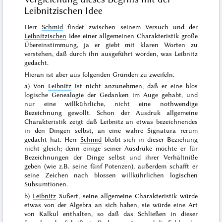
Leibnitzischen Idee
Herr
Schmid
findet
zwischen seinem Versuch und der
Leibnitzischen
Idee einer allgemeinen Charakteristik große
Übereinstimmung
, ja er giebt mit klaren Worten zu
verstehen, daß
durch ihn ausgeführt worden, was Leibnitz
gedacht
.
Hieran ist aber aus folgenden Gründen zu zweifeln.
a) Von
Leibnitz
ist nicht anzunehmen, daß er eine blos
logische Genealogie der Gedanken im Auge gehabt, und
nur eine willkührliche, nicht eine nothwendige
Bezeichnung gewollt. Schon der Ausdruk allgemeine
Charakteristik zeigt daß Leibnitz an etwas bezeichnendes
in den Dingen selbst, an eine wahre
Signatura rerum
gedacht hat. Herr
Schmid
bleibt sich in dieser Beziehung
nicht gleich; denn einige seiner Ausdrüke möchte er für
Bezeichnungen der Dinge selbst und ihrer Verhältniße
geben (wie z.B. seine
fünf Potenzen
), außerdem schafft er
seine Zeichen nach blossen willkührlichen logischen
Subsumtionen.
b)
Leibnitz
äußert,
seine allgemeine Charakteristik würde
etwas von der Algebra an sich haben, sie würde eine Art
von Kalkul enthalten, so daß das Schließen in dieser