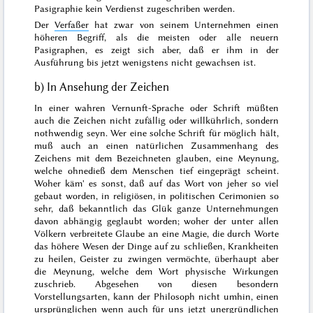
Pasigraphie kein Verdienst zugeschriben werden.
Der
Verfaßer
hat zwar von seinem Unternehmen einen
höheren Begriff, als die meisten oder alle neuern
Pasigraphen, es zeigt sich aber, daß er ihm in der
Ausführung bis jetzt wenigstens nicht gewachsen ist.
b) In Ansehung der Zeichen
In einer wahren Vernunft-Sprache oder Schrift müßten
auch die Zeichen nicht zufällig oder willkührlich, sondern
nothwendig seyn. Wer eine solche Schrift für möglich hält,
muß auch an einen natürlichen Zusammenhang des
Zeichens mit dem Bezeichneten glau
ben, eine Meynung,
welche ohnedieß dem Menschen tief eingeprägt scheint.
Woher käm' es sonst, daß auf das
Wort
von jeher so viel
gebaut worden, in religiösen, in politischen Cerimonien so
sehr, daß bekanntlich das Glük ganze Unternehmungen
davon abhängig geglaubt worden; woher der unter allen
Völkern verbreitete Glaube an eine Magie, die durch Worte
das höhere Wesen der Dinge auf zu schließen, Krankheiten
zu heilen, Geister zu zwingen vermöchte, überhaupt aber
die Meynung, welche dem Wort physische Wirkungen
zuschrieb. Abgesehen von diesen besondern
Vorstellungsarten, kann der Philosoph nicht umhin, einen
ursprünglichen wenn auch für uns jetzt unergründlichen