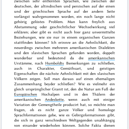
zwischen sehr entfernten Sprachen, wie zwischen der
deutschen, der altindischen und persischen auf der einen
und der griechischen Sprache auf der andern Seite
vorlängst wahrgenommen worden, ein noch lange nicht
gehörig gelöstes Problem. Man kann freylich aus
Abstammung oder geschichtlicher Wechselwirkung viel
erklären; aber gibt es nicht auch hier ganz unvermittelte
Beziehungen, wie sie nur in einem organischen Ganzen
stattfinden können? Ich erinnre an die Aehnlichkeit, die
neuerdings zwischen mehreren amerikanischen Dialekten
und den slavischen Sprachen
gefunden worden, doppelt
wunderbar und bedeutend da die
amerikanischen
Urstämme, nach
Humboldts
Bemerkungen zu schließen,
auch in Charakter, Gemüthsart, und geistigen
Eigenschaften die nächste Aehnlichkeit mit den slavischen
Völkern zeigen. Soll man daraus auf einen ehemaligen
Zusammenhang beyder schließen? Wie es vielmehr ein
gleich ursprünglicher Granit ist, den die Natur am Fuß der
Europäischen
Hochalpen und in den Thälern der
amerikanischen
Andeskette
, wenn auch mit einiger
Variation der Gemengtheile producirt hat, so möchte man
fragen, ob es nicht ganze Völker und homologe
Sprachformationen gebe, wie es Gebirgsformationen gibt,
die sich in ganz verschiednen Weltgegenden unabhängig
von einander wiederholen können. Solche Fakta dienen