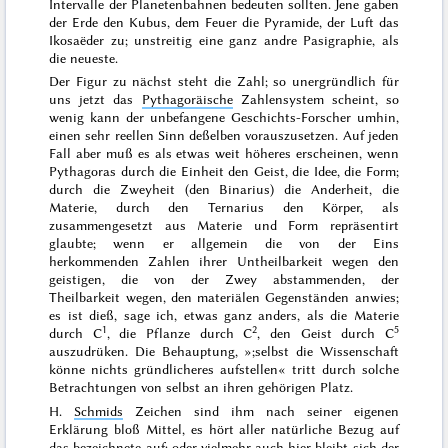
Intervalle der Plane
tenbahnen
bedeuten sollten. Jene gaben
der
Erde den Kubus, dem Feuer die Pyramide, der Luft das
Ikosaëder zu
; unstreitig eine ganz andre Pasigraphie, als
die neueste.
Der Figur zu nächst steht die
Zahl
; so unergründlich für
uns jetzt das
Pythagoräische
Zahlensystem scheint, so
wenig kann der unbefangene Geschichts-Forscher umhin,
einen sehr reellen Sinn deßelben vorauszusetzen. Auf jeden
Fall aber muß es als etwas weit höheres erscheinen, wenn
Pythagoras durch die
Einheit
den Geist, die Idee, die Form;
durch die Zweyheit (den Binarius) die Anderheit, die
Materie, durch den Ternarius den Körper, als
zusammengesetzt aus Materie und Form repräsentirt
glaubte; wenn er allgemein die von der Eins
herkommenden Zahlen
ihrer Untheilbarkeit wegen den
geistigen, die von der Zwey abstammenden, der
Theilbarkeit wegen, den materiälen Gegenständen anwies;
es ist dieß, sage ich, etwas ganz anders, als
die Materie
1
2
5
durch C
, die Pflanze durch C
, den Geist durch C
auszudrüken. Die Behauptung, »;
selbst die Wissenschaft
könne nichts gründlicheres aufstellen
« tritt durch solche
Betrachtungen von selbst an ihren gehörigen Platz.
H.
Schmids
Zeichen sind ihm nach seiner eigenen
Erklärung bloß
Mittel
, es hört aller natürliche Bezug auf
das bezeichnete auf; oder vielmehr auch hier bleibt sich der