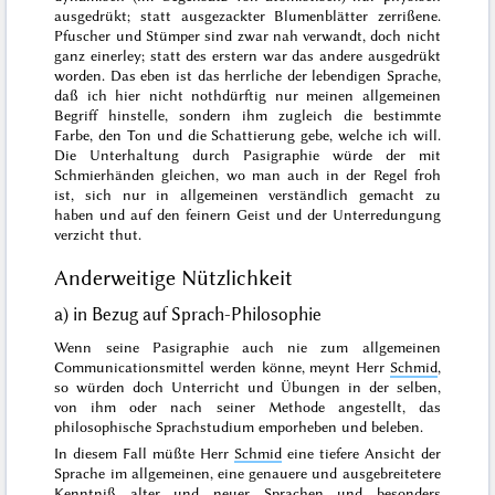
ausgedrükt; statt
ausgezackter
Blumenblätter
zerrißene
.
Pfuscher und Stümper sind zwar nah verwandt, doch nicht
ganz einerley; statt des erstern war das andere ausgedrükt
worden. Das eben ist das herrliche der lebendigen Sprache,
daß ich hier nicht nothdürftig nur meinen allgemeinen
Begriff hinstelle, sondern ihm zugleich die bestimmte
Farbe, den Ton und die Schattierung gebe, welche ich will.
Die Unterhaltung durch Pasigraphie würde der mit
Schmierhänden
gleichen, wo man auch in der Regel froh
ist, sich nur in allgemeinen verständlich gemacht zu
haben und auf den feinern Geist und
der Unterredungung
verzicht thut.
Anderweitige Nützlichkeit
a) in Bezug auf Sprach-Philosophie
Wenn seine Pasigraphie auch nie zum allgemeinen
Communicationsmittel werden kön
ne
, meynt Herr
Schmid
,
so würden doch
Unterricht und Übungen
in der selben,
von ihm oder nach seiner
Methode
angestellt,
das
philosophische Sprachstudium emporheben und beleben
.
In diesem Fall müßte Herr
Schmid
eine tiefere Ansicht der
Sprache im allgemeinen, eine genauere und ausgebreitetere
Kenntniß alter und neuer Sprachen und besonders