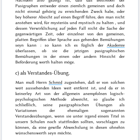
Pasigraphen entweder einen ziemlich gemeinen und doch
nicht einmal gehörig zu erreichenden Zweck habe, oder
bey höherer Absicht auf einen Begriff führe, den man nicht
anstehen wird, für mysteriös und mystisch zu halten
, und
dessen Verwirklichung auf jeden Fall nicht die Sache der
gegenwärtigen Zeit, oder einzelner von den gemeinen,
platten Begriffen über Sprache aus gehenden Bemühungen
seyn kann
: so kann ich es füglich der
Akademie
überlassen, ob sie die jetzigen pasigraphischen
Bemühungen in der einen oder andern Hinsicht der
Beförderung werth halten möge.
c) als Verstandes-Übung.
Man muß Herrn
Schmid
zugestehen, daß er von solchen
weit aussehenden Ideen weit entfernt ist, und da er in
keinerley Art von der allgemein anempfolnen logisch-
psychologischen Methode abweicht, so glaube ich
schließlich, seine pasigraphischen Übungen als
Variationen der ehemaligen sogenannten
Verstandesübungen, wenn sie unter irgend einem Titel in
unsern Schulen noch stattfinden sollten, vorschlagen zu
können, da eine gewiße Abwechslung in diesen ohnehin
wünschenswerth seyn möchte.