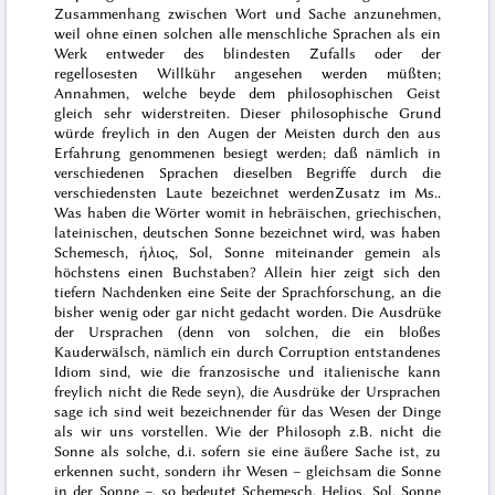
Zusammenhang zwischen Wort und Sache anzunehmen,
weil ohne einen solchen alle menschliche Sprachen als ein
Werk entweder des blindesten Zufalls oder der
regel
losesten Willkühr angesehen werden müßten;
Annahmen, welche beyde dem philosophischen Geist
gleich sehr widerstreiten. Dieser philosophische Grund
würde freylich in den Augen der Meisten durch den aus
Erfahrung genommenen besiegt werden;
daß nämlich in
verschiedenen Sprachen dieselben Begriffe durch die
verschiedensten Laute bezeichnet werden
Zusatz im Ms.
.
Was haben die Wörter womit in hebräischen, griechischen,
lateinischen, deutschen
Sonne
bezeichnet wird, was haben
Schemesch
,
ἡλιος
,
Sol
, Sonne miteinander gemein als
höchstens einen Buchstaben? Allein hier zeigt sich den
tiefern Nachdenken eine Seite der Sprachforschung, an die
bisher wenig oder gar nicht gedacht worden. Die Ausdrüke
der Ursprachen (denn von solchen, die ein bloßes
Kauderwälsch, nämlich ein durch Corruption entstandenes
Idiom sind, wie die franzosische und italienische kann
freylich nicht
die Rede seyn), die Ausdrüke der Ursprachen
sage ich sind weit bezeichnender für das Wesen der Dinge
als wir uns vorstellen. Wie der Philosoph z.B. nicht die
Sonne als solche, d.i. sofern sie eine äußere Sache ist, zu
erkennen sucht, sondern ihr Wesen – gleichsam die Sonne
in der Sonne
–,
so bedeutet
Schemesch
,
Helios
,
Sol
, Sonne