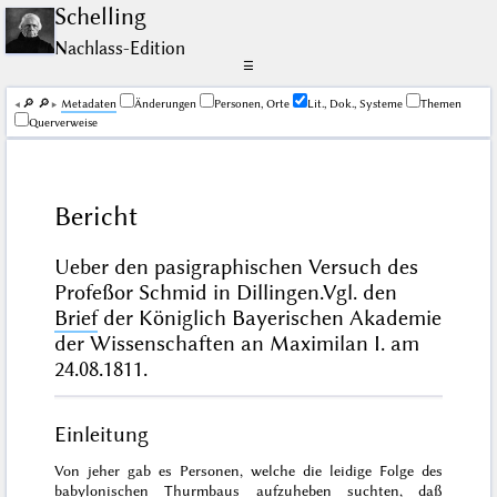
Schelling
Nachlass-Edition
☰
🔎︎
🔎︎
Me­ta­da­ten
Änderungen
Personen, Orte
Lit., Dok., Systeme
Themen
Querverweise
Bericht
Ueber den pasigraphischen Versuch des
Profeßor Schmid in Dillingen.
Vgl. den
Brief
der Königlich Bayerischen Akademie
der Wissenschaften an Maximilan I. am
24.08.1811.
Einleitung
Von jeher gab es Personen, welche die leidige Folge des
babylonischen Thurmbaus
aufzuheben suchten, daß