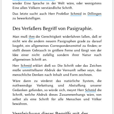
wieder Eine Sprache in der Welt wäre, oder wenigstens
Eine allen Völkern verständliche Schrift.
Das letzte sucht auch Herr Profeßor
Schmid
in
Dillingen
zu bewerkstelligen.
Des Verfaßers Begriff von Pasigraphie.
Man muß
ihm
die Gerechtigkeit widerfahren laßen, daß er
nicht wie die andern neuern Pasigraphen grade zu darauf
losgeht, ein all
gemeines Correspondenzmittel zu finden; er
stellt diesen Gebrauch in größere Ferne und fängt von der
Idee einer nicht zufällig sondern ihrer Natur nach
allgemeinen Schrift an.
Herr
Schmid
erklärt dieß so:
Die Schrift oder das Zeichen
müße unmittelbarer Abdruk der Vernunft selber seyn, das
menschliche Denken nach Inhalt und Form zeichnen.
Wäre dann zu vörderst das natürliche System, die
nothwendige Verkettung und Abstuffung unserer
Gedanken gefunden, so würde sich, meynt Herr
Schmid
die
Schrift, welche Abdruk dieses Zusammenhangs wäre, von
selbst als eine Schrift für
alle Menschen und Völker
bewähren.
Vergleichung dieses Begriffs mit der