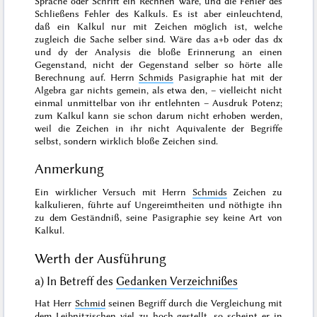
Sprache oder Schrift ein Rechnen wäre, und die Fehler des
Schließens Fehler des Kalkuls.
Es ist aber einleuchtend,
daß
ein Kalkul nur mit Zeichen möglich ist, welche
zugleich die Sache selber sind. Wäre das a+b oder das dx
und dy der Analysis die bloße Erinnerung an einen
Gegenstand, nicht der Gegenstand selber so hörte alle
Berechnung auf. Herrn
Schmids
Pasigraphie hat mit der
Algebra gar nichts gemein, als etwa den, – vielleicht nicht
einmal unmittelbar von ihr entlehnten – Ausdruk Potenz;
zum Kalkul kann sie schon darum nicht erhoben werden,
weil die Zeichen in ihr nicht Aquivalente der Begriffe
selbst, sondern wirklich bloße Zeichen sind.
Anmerkung
Ein wirklicher Versuch mit Herrn
Schmids
Zeichen zu
kalkulieren, führte auf Ungereimthei
ten und nöthigte ihn
zu dem Geständniß, seine Pasigraphie sey keine Art von
Kalkul.
Werth der Ausführung
a) In Betreff des
Gedanken Verzeichnißes
Hat Herr
Schmid
seinen Begriff durch die Vergleichung mit
dem
Leibnitzischen
viel zu hoch gestellt, so scheint er in