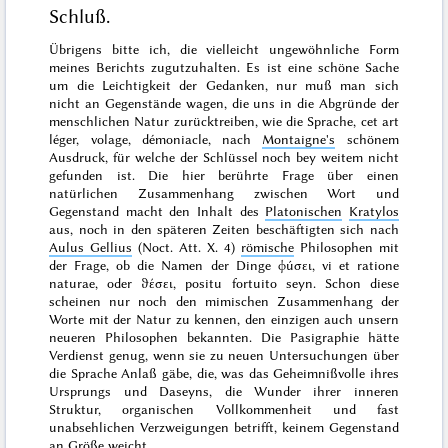
Schluß.
Übrigens bitte ich, die vielleicht ungewöhnliche Form
meines Berichts zugutzuhalten. Es ist eine schöne Sache
um die Leichtigkeit der Gedanken, nur muß man sich
nicht an Gegenstände wagen, die uns in die Abgründe der
menschlichen Natur zurücktreiben, wie die Sprache,
cet art
léger, volage, démoniacle
, nach
Montaigne's
schönem
Ausdruck, für welche der Schlüssel noch bey
weitem nicht
gefunden ist. Die hier berührte Frage über einen
natürlichen Zusammenhang zwischen Wort und
Gegenstand macht den Inhalt des
Platonischen
Kratylos
aus, noch in den späteren Zeiten beschäftigten sich nach
Aulus Gellius
(Noct. Att. X. 4)
römische
Philosophen mit
der Frage, ob die Namen der Dinge
ϕúσει
,
vi et ratione
naturae
, oder
ϑέσει
,
positu fortuito
seyn. Schon diese
scheinen nur noch den
mimischen
Zusammenhang der
Worte mit der Natur zu kennen, den einzigen auch unsern
neueren Philosophen bekannten. Die Pasigraphie hätte
Verdienst genug, wenn sie zu neuen Untersuchungen über
die Sprache Anlaß gäbe, die, was das Geheimnißvolle ihres
Ursprungs und Daseyns, die Wunder ihrer inneren
Struktur, organischen Vollkommenheit und fast
unabsehlichen Verzweigungen betrifft, keinem Gegenstand
an Größe weicht.