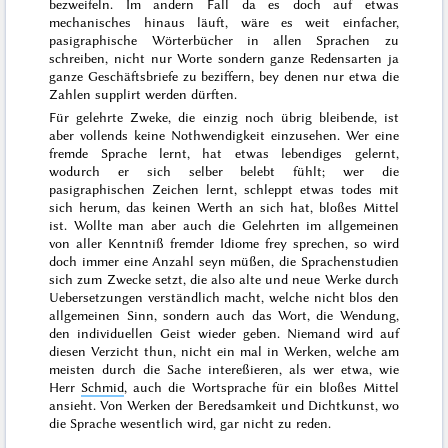
bezweifeln. Im andern Fall da es doch auf etwas
mechanisches hinaus läuft, wäre es weit einfacher,
pasigraphische Wörterbücher in allen Sprachen zu
schreiben, nicht nur Worte sondern ganze Redensarten ja
ganze Geschäftsbriefe zu beziffern, bey denen nur etwa die
Zahlen supplirt werden dürften.
Für
gelehrte Zweke
, die einzig noch übrig bleibende, ist
aber vollends keine Nothwendigkeit einzusehen. Wer eine
fremde Sprache lernt, hat etwas lebendiges gelernt,
wodurch er sich selber belebt fühlt; wer die
pasigraphischen Zeichen lernt, schleppt etwas todes mit
sich herum, das keinen Werth an sich hat, bloßes Mittel
ist. Wollte man aber auch die Gelehrten im allgemeinen
von aller Kenntniß fremder Idiome frey sprechen, so wird
doch immer eine Anzahl seyn müßen, die Sprachenstudien
sich zum Zwecke setzt, die also alte und neue Werke durch
Uebersetzungen verständlich macht, welche nicht blos den
allgemeinen Sinn, sondern auch das Wort, die Wendung,
den individuellen Geist wieder geben. Niemand wird auf
diesen Verzicht thun, nicht ein mal in Werken, welche am
meisten durch die Sache intereßieren, als wer etwa, wie
Herr
Schmid
, auch die Wortsprache für ein bloßes Mittel
ansieht. Von Werken der Beredsamkeit und Dichtkunst, wo
die Sprache wesentlich wird, gar nicht zu reden.