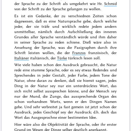
der Sprache zu der Schrift als umgekehrt wie Hr.
Schmid
von der Schrift zu der Sprache gelangen zu wollen.
Es ist ein Gedanke, der zu verschiednen Zeiten schon
dagewesen, daß es eine Natursprache gebe, durch welche
jeder, der sie träfe und wirklich redete jedem andern
unmittelbar, nämlich durch Aufschließung des inneren
Grundes aller Sprache verständlich würde und ihm daher
in seiner Sprache zu reden schiene. Dieß wäre also in
Ansehung der Sprache, was die Pasigraphen durch ihre
Schrift leisten wollen, die der
Franzos
französisch, der
Italiäner
italiänisch, der
Türke
türkisch lesen soll.
Wie viele haben schon den Ausdruck gebraucht, die Natur
rede eine stumme Sprache, oder es sey etwas Redendes und
Sprechendes in jeder Gestalt, jeder Farbe, jedem Tone der
Natur, ohne daran zu denken, daß sie hiemit sagen, jedes
Ding in der Natur sey nur ein unterdrücktes Wort, das
sich nicht selbst aussprechen könne, und der Mensch sey
nur der Mund, die Zunge, das aussprechende Organ des
schon vorhandnen Worts, wenn er den Dingen Namen
gebe. Und sehr verbreitet ja fast gemein ist jetzt schon der
Ausdruck, jedes Geschöpf
sey der Ausdruck; d.h. doch das
Wort das Ausgesprochne einer bestimmten Idee.
Hier wäre also die Objektivität der Sprache, oder ihr erster
Grund im Wesen der Dinge selber deutlich anerkannt.