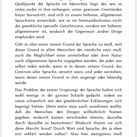
Quellpunkt der Sprache im Menschen liegt, der, wie so
vieles andre in ihm verborgen, unter gewissen Umständen
freyer hervortritt, und sich zu einem höheren, allgemeinen
Sprachsinn entwickelt, wie es im Somnambulismus nicht
der gewöhliche specielle Gesichtssinn, sondern ein höherer,
allgemeinerer ist, wodurch die Gegenwart andrer Dinge
empfunden wird.
Gibt es aber einen innern Grund der Sprache, so muß, weil
dieser Grund in allen Menschen der nämliche seyn muß,
auch die Möglichkeit einer unmittelbar oder ihrer Natur
nach allgemeinen Sprache zugegeben werden, die jeder von
selbst reden würde, wenn er in diesen innern Grund, das
Centrum aller Sprache, versetzt wäre, und jeder verstehen,
wenn dieser innere Grund in ihm angeregt oder lebendig
würde.
Das Problem des ersten Ursprungs der Sprache haben sich
wohl wenige in der ganzen Schärfe gedacht, indem sie
sonst schwerlich mit den gewöhnlichen Erklärungen sich
begnügt hätten. Denn wenn man auch annehmen wollte,
daß die Menschen den Dingen willkührlich Namen
gegeben, wodurch kamen verschiedne überein, dasselbe
durch dasselbe zu bezeichnen? Wodurch thaten sie sich
diese Absicht kund? Durch Wort und Sprache, die ja eben
erst erklärt werden sollen? Also hier wenig
stens muß