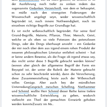
der Ausführung noch tiefer zu sinken indem das
sogenannte
Gedanken Verzeichniß
, von dem er behauptet,
es müße nach den strengsten Foderungen der
Wissenschaft
angelegt seyn, weder wissenschaftlich
begründet ist, noch innere Nothwendigkeit, noch im
einzelnen richtige Begriffe zur Grundlage hat.
Es ist nicht
wißenschaftlich begründet
. Für seine fünf
Grund-Begriffe,
Materie, Pflanze, Thier, Mensch,
Geist
,
welche er als eben so viele
Potenzen
des
potenzlosen
Dings, oder des Dings überhaupt
ansieht – ein Gedanke
der mir noch über dem aus irgend einem rohen Produkt der
neueren philosophischen Literatur entlehnt scheint – hat
er keine andern Beweise, als die Frage:
ob irgend etwas sey,
das nicht unter diese 5 Begriffe gebracht werden könne
?
(wovon aber gleich der allgemeine Begriff der Form ein
Beyspiel ist, der unter die Rubrik der Materie gebracht
schon zu sehr beschränkt würde),
dann die Versicherung,
diese Zusammenstellung leiste auch der Wißenschaft
volles Genüge. Aber auch bey der
mündlichen
Unterredung
Gespräch zwischen
Schelling
,
Niethammer
und
Schmid
.
wußte Herr
Schmid
dieser Reihe keine tiefere
wissenschaftliche Entwicklung zu geben, wodurch
vielleicht ein Theil der gemachten Einwürfe gehoben
werden konnte
Zusatz im Ms.
.