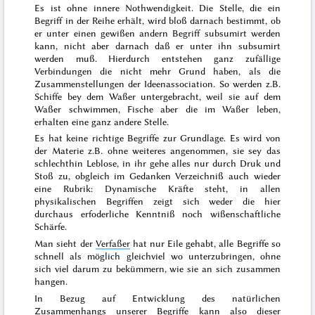
Es ist
ohne innere Nothwendigkeit
. Die Stelle, die ein
Begriff in der Reihe erhält, wird
bloß darnach bestimmt, ob
er unter einen gewißen andern Begriff subsumirt werden
kann
, nicht aber darnach daß er unter ihn subsumirt
werden muß. Hierdurch entstehen ganz zufällige
Verbindungen die nicht mehr Grund haben, als die
Zusammenstellungen der Ideenassociation. So werden z.B.
Schiffe bey dem Waßer
untergebracht, weil sie auf dem
Waßer schwimmen, Fische aber die im Waßer leben,
erhalten eine ganz andere Stelle.
Es hat
keine richtige Begriffe zur Grundlage
. Es wird von
der
Materie
z.B. ohne weiteres angenommen, sie sey das
schlechthin Leblose, in ihr gehe alles nur durch
Druk und
Stoß
zu, obgleich im Gedanken Verzeichniß auch wieder
eine Rubrik: Dynamische
Kräfte
steht, in allen
physikalischen Begriffen zeigt sich weder die hier
durchaus erfoderliche Kenntniß noch wißenschaftliche
Schärfe.
Man sieht der
Verfaßer
hat nur Eile gehabt, alle Begriffe so
schnell als möglich gleichviel wo unterzubringen, ohne
sich viel darum zu bekümmern, wie sie an sich zusammen
hangen.
In Bezug auf Entwicklung des natürlichen
Zusammenhangs unserer Begriffe kann also dieser