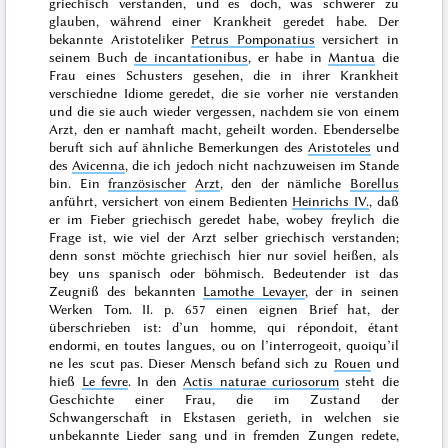
griechisch verstanden, und es doch, was schwerer zu
glauben, während einer Krankheit geredet habe. Der
bekannte Aristoteliker
Petrus Pomponatius
versichert in
seinem Buch
de incantationibus
, er habe
in
Mantua
die
Frau eines Schusters gesehen, die in ihrer Krankheit
verschiedne Idiome geredet, die sie vorher nie verstanden
und
die sie auch wieder vergessen, nachdem sie von einem
Arzt, den er namhaft macht, geheilt worden
. Ebenderselbe
beruft sich auf ähnliche Bemerkungen des
Aristoteles
und
des
Avicenna
, die ich jedoch nicht nachzuweisen im Stande
bin. Ein
französischer
Arzt
, den der nämliche
Borellus
anführt, versichert von einem Bedienten
Heinrichs IV.
, daß
er im Fieber griechisch geredet habe, wobey freylich die
Frage ist, wie viel der Arzt selber griechisch verstanden;
denn sonst möchte griechisch hier nur soviel heißen, als
bey uns spanisch oder böhmisch. Bedeutender ist das
Zeugniß des bekannten
Lamothe Levayer
, der in seinen
Werken Tom. II. p. 657 einen eignen Brief hat, der
überschrieben ist:
d’un homme, qui répondoit, étant
endormi, en toutes langues, ou on l’interrogeoit, quoiqu’il
ne les scut pas
.
Dieser Mensch befand sich zu
Rouen
und
hieß
Le fevre
.
In den
Actis naturae curiosorum
steht die
Geschichte einer Frau, die im Zustand der
Schwangerschaft in Ekstasen gerieth, in welchen sie
unbekannte Lieder sang und in fremden Zungen redete,