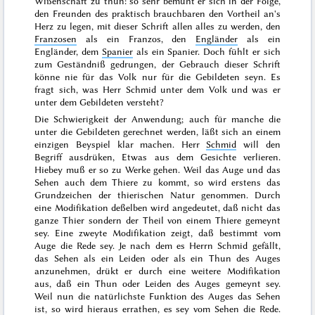
Wißenschaft zu thun: so sehr bemüht er sich in der Folge,
den Freunden des praktisch brauchbaren den Vortheil an's
Herz zu legen, mit dieser Schrift allen alles zu werden, den
Franzosen
als ein Franzos, den
Engländer
als ein
Engländer, dem
Spanier
als ein Spanier. Doch fühlt er sich
zum Geständniß gedrungen, der Gebrauch dieser Schrift
könne nie für das Volk nur für die Gebildeten seyn. Es
fragt sich, was Herr Schmid unter dem Volk und was er
unter dem Gebildeten versteht?
Die Schwierigkeit der Anwendung; auch für manche die
unter die Gebildeten gerechnet werden, läßt sich an einem
einzigen Beyspiel klar machen. Herr
Schmid
will den
Begriff ausdrüken,
Etwas
aus dem Gesichte verlieren
.
Hiebey muß er so zu Werke gehen. Weil das Auge und das
Sehen auch dem Thiere zu kommt, so wird erstens das
Grundzeichen der thierischen Natur genommen. Durch
eine Modifikation deßelben wird angedeutet, daß nicht das
ganze Thier sondern der Theil von einem Thiere gemeynt
sey. Eine zweyte Modifikation zeigt, daß bestimmt vom
Auge die Rede sey. Je nach dem es Herrn Schmid gefällt,
das Sehen als ein Leiden oder als ein Thun des Auges
anzunehmen, drükt er durch eine weitere Modifikation
aus, daß ein Thun oder Leiden des Auges gemeynt sey.
Weil nun die natürlichste Funktion des Auges das Sehen
ist, so wird hieraus errathen, es sey vom Sehen die Rede.