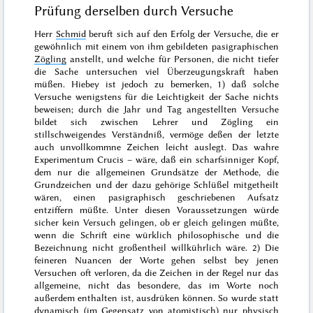
Prüfung derselben durch Versuche
Herr
Schmid
beruft sich auf den Erfolg der Versuche, die er
gewöhnlich mit einem von ihm gebildeten pasigraphischen
Zögling
anstellt, und welche für Personen, die nicht tiefer
die Sache untersuchen viel Überzeugungskraft haben
müßen. Hiebey ist jedoch zu bemerken, 1) daß solche
Versuche wenigstens für die Leichtigkeit der Sache nichts
beweisen; durch die Jahr und Tag angestellten Versuche
bildet sich zwischen Lehrer und Zögling ein
stillschweigendes Verständniß, ver
möge deßen der letzte
auch unvollkommne Zeichen leicht auslegt. Das wahre
Experimentum Crucis
– wäre, daß ein scharfsinniger Kopf,
dem nur die allgemeinen Grundsätze der Methode, die
Grundzeichen und der dazu gehörige Schlüßel mitgetheilt
wären, einen pasigraphisch geschriebenen Aufsatz
entziffern müßte. Unter diesen Voraussetzungen würde
sicher kein Versuch gelingen, ob er gleich gelingen müßte,
wenn die Schrift eine würklich philosophische und die
Bezeichnung nicht großentheil willkührlich wäre. 2) Die
feineren Nuancen der Worte gehen selbst bey jenen
Versuchen oft verloren, da die Zeichen in der Regel nur das
allgemeine, nicht das besondere, das im Worte noch
außerdem enthalten ist, ausdrüken können.
So wurde statt
dynamisch (im Gegensatz von atomistisch) nur
physisch