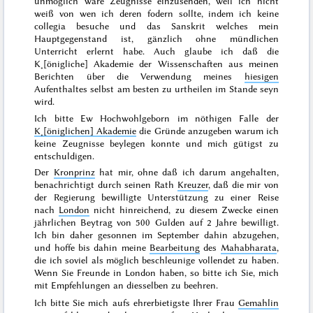
unmöglich wäre Zeugnisse einzusenden, weil ich nicht
weiß von wen ich deren fodern sollte, indem ich keine
collegia besuche und das Sanskrit welches mein
Hauptgegenstand ist, gänzlich ohne mündlichen
Unterricht erlernt habe. Auch glaube ich daß die
K˖[önigliche] Akademie der Wissenschaften aus meinen
Berichten über die Verwendung meines
hiesigen
Aufenthaltes selbst am besten zu urtheilen im Stande seyn
wird.
Ich bitte Ew Hochwohlgeborn im nöthigen Falle der
K˖[öniglichen] Akademie
die Gründe anzugeben warum ich
keine Zeugnisse beylegen konnte und mich gütigst zu
entschuldigen.
Der
Kronprinz
hat mir, ohne daß ich darum angehalten,
benachrichtigt durch seinen Rath
Kreuzer
, daß die mir von
der Regierung bewilligte Unterstützung zu einer Reise
nach
London
nicht hinreichend, zu diesem Zwecke einen
jährlichen Beytrag von 500 Gulden auf 2 Jahre bewilligt.
Ich bin daher gesonnen im
September
dahin abzugehen,
und hoffe bis dahin meine
Bearbeitung
des
Mahabharata
,
die ich soviel als möglich beschleunige
vollendet zu haben.
Wenn Sie Freunde in London haben, so bitte ich Sie, mich
mit Empfehlungen an diesselben zu beehren.
Ich bitte Sie mich aufs ehrerbietigste Ihrer Frau
Gemahlin