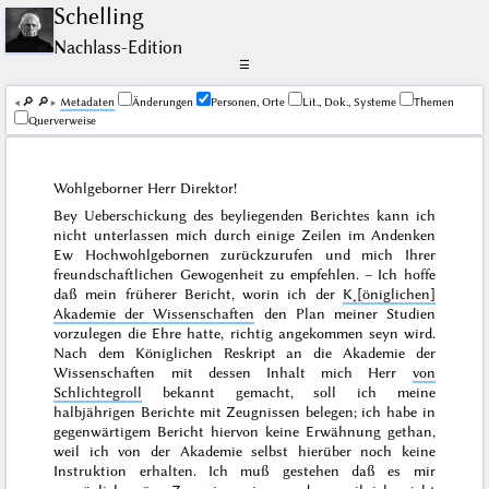
Schelling
Nachlass-Edition
☰
🔎︎
🔎︎
Me­ta­da­ten
Änderungen
Personen, Orte
Lit., Dok., Systeme
Themen
Querverweise
Wohlgeborner Herr Direktor!
Bey Ueberschickung des beyliegenden Berichtes kann ich
nicht unterlassen mich durch einige Zeilen im Andenken
Ew Hochwohlgebornen zurückzurufen und mich Ihrer
freundschaftlichen Gewogenheit zu empfehlen. – Ich hoffe
daß mein früherer Bericht, worin ich der
K˖[öniglichen]
Akademie der Wissenschaften
den Plan meiner Studien
vorzulegen die Ehre hatte, richtig angekommen seyn wird.
Nach dem Königlichen Reskript an die Akademie der
Wissenschaften
mit dessen Inhalt mich Herr
von
Schlichtegroll
bekannt gemacht, soll ich meine
halbjährigen Berichte mit Zeugnissen belegen; ich habe in
gegenwärtigem Bericht hiervon keine Erwähnung gethan,
weil ich von der Akademie selbst hierüber noch keine
Instruktion erhalten. Ich muß gestehen daß es mir