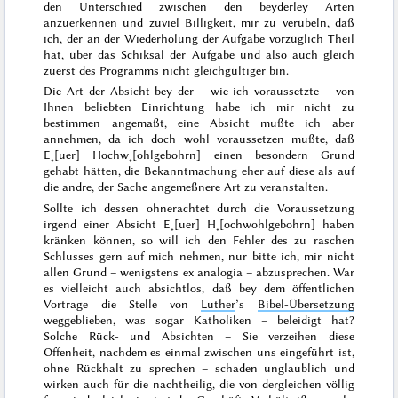
den Unterschied zwischen den beyderley Arten
anzuerkennen und zuviel Billigkeit, mir zu verübeln, daß
ich, der an der Wiederholung der Aufgabe vorzüglich Theil
hat, über das Schiksal der Aufgabe und also auch gleich
zuerst des Programms nicht gleichgültiger bin.
Die
Art
der Absicht bey der – wie ich voraussetzte – von
Ihnen beliebten Einrichtung habe ich mir nicht zu
bestimmen angemaßt, eine Absicht mußte ich aber
annehmen, da ich doch wohl voraussetzen mußte, daß
E˖[uer] Hochw˖[ohlgebohrn] einen besondern Grund
gehabt hätten, die Bekanntmachung eher auf diese als auf
die andre, der Sache angemeßnere Art zu veranstalten.
Sollte ich dessen ohnerachtet durch die Voraussetzung
irgend einer Absicht E˖[uer] H˖[ochwohlgebohrn] haben
kränken können, so will ich den Fehler des zu raschen
Schlusses gern auf mich nehmen, nur bitte ich, mir nicht
allen
Grund – wenigstens
ex analogia
– abzusprechen. War
es vielleicht auch absichtlos, daß bey dem öffentlichen
Vortrage die Stelle von
Luther
’s
Bibel-Übersetzung
weggeblieben, was sogar Katholiken – beleidigt hat?
Solche Rück- und Absichten – Sie verzeihen diese
Offenheit, nachdem es einmal zwischen uns eingeführt ist,
ohne Rückhalt zu sprechen – schaden unglaublich und
wirken auch für die nachtheilig, die von dergleichen völlig