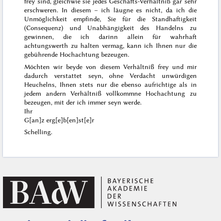
frey sind, gleichwie sie jedes Geschäfts-Verhältniß gar sehr
erschweren. In
diesem
– ich läugne es nicht, da ich die
Unmöglichkeit empfinde, Sie für die Standhaftigkeit
(Consequenz) und Unabhängigkeit des Handelns zu
gewinnen, die ich darinn allein für wahrhaft
achtungswerth zu halten vermag,
kann
ich Ihnen nur die
gebührende
Hochachtung bezeugen.
Möchten wir beyde von diesem Verhältniß frey und mir
dadurch verstattet seyn, ohne Verdacht unwürdigen
Heuchelns, Ihnen stets nur die ebenso aufrichtige als in
jedem andern Verhältniß vollkommne Hochachtung
zu
bezeugen, mit der ich immer seyn werde.
Ihr
G[an]z erg[e]b[en]st[e]r
Schelling.