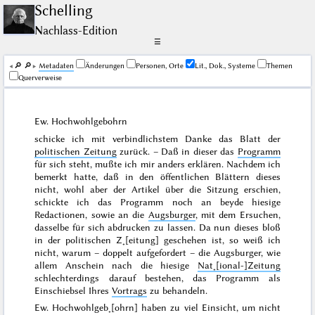
Schelling
Nachlass-Edition
☰
🔎︎
🔎︎
Me­ta­da­ten
Änderungen
Personen, Orte
Lit., Dok., Systeme
Themen
Querverweise
Ew. Hochwohlgebohrn
schicke ich mit verbindlichstem Danke das Blatt der
politischen Zeitung
zurück. – Daß in dieser das
Programm
für sich steht, mußte ich mir anders erklären. Nachdem ich
bemerkt hatte, daß in den öffentlichen Blättern dieses
nicht, wohl aber der Artikel über die Sitzung erschien,
schickte ich das Programm noch an beyde hiesige
Redactionen, sowie an die
Augsburger
, mit dem Ersuchen,
dasselbe für sich abdrucken zu lassen. Da nun dieses bloß
in der politischen Z˖[eitung] geschehen ist, so weiß ich
nicht, warum – doppelt aufgefordert – die Augsburger, wie
allem Anschein nach die hiesige
Nat˖[ional-]Zeitung
schlechterdings darauf bestehen, das Programm als
Einschiebsel Ihres
Vortrags
zu behandeln.
Ew. Hochwohlgeb˖[ohrn] haben zu viel Einsicht, um nicht