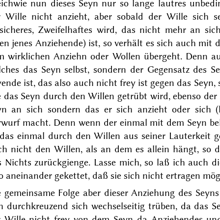
ichwie nun dieses Seyn nur so lange lautres unbedin
r Wille nicht anzieht, aber sobald der Wille sich
sicheres, Zweifelhaftes wird, das nicht mehr an si
en jenes Anziehende) ist, so verhält es sich auch mi
m wirklichen Anziehn oder Wollen übergeht. Denn au
lches das Seyn selbst, sondern der Gegensatz des 
ende ist, das also auch nicht frey ist gegen das Seyn
 das Seyn durch den Willen getrübt wird, ebenso der
yn an sich sondern das er sich anzieht oder sich (
rwurf macht. Denn wenn der einmal mit dem Seyn beha
das einmal durch den Willen aus seiner Lauterkeit ge
h nicht den Willen, als an dem es allein hängt, so da
s Nichts zurückgienge. Lasse mich, so laß ich auch di
o aneinander gekettet, daß sie sich nicht ertragen mö
e gemeinsame Folge aber dieser Anziehung des Seyns 
ch durchkreuzend sich wechselseitig trüben, da das S
r Wille nicht frey von dem Seyn
da
Anziehendes und