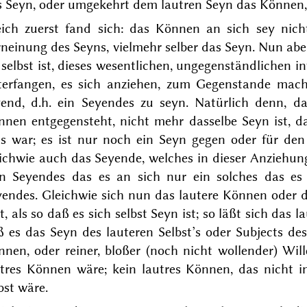
s Seyn, oder umgekehrt dem lautren Seyn das Können,
eich zuerst fand sich: das Können an sich sey nic
neinung des Seyns, vielmehr selber das Seyn.
Nun abe
 selbst ist, dieses wesentlichen, ungegenständlichen 
terfangen, es sich anziehen, zum Gegenstande ma
yend, d.h. ein Seyendes zu seyn. Natürlich denn, 
nnen entgegensteht, nicht mehr dasselbe Seyn ist, 
ns war; es ist nur noch ein Seyn gegen oder für den
eichwie auch das Seyende,
welches in dieser Anziehun
in Seyendes das es an sich nur ein solches das es fü
yendes. Gleichwie sich nun das lautere Können oder d
t, als so daß es sich selbst Seyn ist; so läßt sich das 
 es das Seyn des lauteren Selbst’s oder Subjects des
nen, oder reiner, bloßer (noch nicht wollender) Wille
utres Können wäre; kein lautres Können, das nicht i
bst wäre.