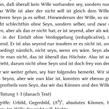
n, daß überall kein Wille vorhanden sey, sondern nur 
ar Wille ist aber der nicht will ist gleich dem Wil
teren Seyn ja es selbst. Hinwiederum der Wille, so s
ht schlechthin ohne Seyn, sondern selber, und zwar d
n, aber als das er nicht hat; er ist seyend, aber als 
e in der Einfalt ohne Verdoppelung (
reduplicative
),
end. Er ist also seyend nur insofern er es nicht ist, un
bedingt nämlich, nicht seyn, wenn ers wäre. Seyn ab
te man nicht, das ist überall das Höchste. Also ist a
ieht, darum nicht ohne Seyn und ist doch frey von dem
e wir weiter gehen, sey hier folgendes bemerkt. Wir 
s Seyns, aber wie nun klar ist, konnten wir ebenso 
gentheils vom Seyn, das wir das Können und den Will
listung 1-3 (danach Text)
0
1
riffe: Urbild, Gegenbild, (A
)
, absolutes Können, 