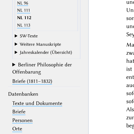
un
NL 96
Un
NL 111
so
NL 112
NL 113
un
Sey
SW-Texte
Ma
Weitere Manuskripte
zw
Jahreskalender (Übersicht)
hat
Berliner Philosophie der
ist
Offenbarung
ent
Briefe (1811–1832)
au
so
Datenbanken
so
Texte und Dokumente
Al
Briefe
zu
Personen
beg
Orte