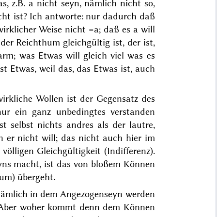
s, z.B. a
nicht
seyn, nämlich nicht so,
cht
ist? Ich antworte: nur dadurch daß
wirklicher Weise
nicht
=a; daß es a
will
er Reichthum gleichgültig ist, der ist,
 arm; was Etwas will gleich viel was es
st Etwas, weil das, das
Etwas
ist, auch
wirkliche Wollen ist der Gegensatz des
nur ein ganz unbedingtes verstanden
t selbst nichts andres als der lautre,
n er nicht will; das
nicht
auch hier im
lligen Gleichgültigkeit (Indifferenz).
ns macht, ist das von bloßem
Können
tum
) übergeht.
nämlich in dem Angezogenseyn werden
. Aber woher kommt denn dem Können