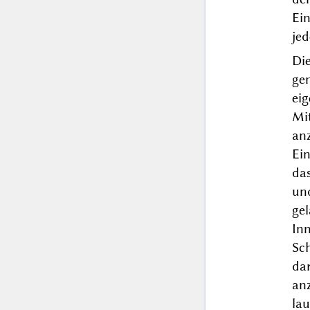
Ein
jed
Di
ge
ei
Mit
an
Ein
da
und
ge
In
Sc
dar
anz
lau