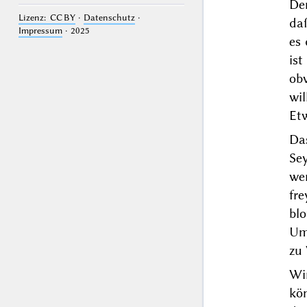
De
Lizenz: CC BY
·
Datenschutz
·
da
Impressum
· 2025
es 
ist
ob
wil
Et
Da
Se
wer
fre
blo
Um
zu
Wir
kö