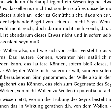
nn wie kann überhaupt irgend ein Wesen irgend etwa
ß es dasselbe nur nicht
ist
sondern daß es dasselbe
ni
dieses a sich an- oder zu Gemüthe zieht, dadurch es 
 der bejahende Begriff von seinem a-
nicht
-Seyn. Wem d
wohl nicht
reich
, doch darum nicht
nicht
-reich, d.h.
l, ist ebendarum dieses Etwas
nicht
und in sofern selb
was nicht seyn muß.
s
Wollen
also, und wie sich von selbst versteht, das 
yns. Das lautere Können, worunter hier natürlich 
den kann, das lautere Können, sofern bloß dieses, is
ye Wille; der Wille nicht sofern er will, sondern sofer
ß beraubenden Sinn genommen, der Wille also in der vö
gekehrt das Können, das sich zum Gegensatz des Sey
 Wirken, von nicht
Wollen
zu Wollen (
a potentia ad ac
 wissen jetzt,
worinn
die Trübung des Seyns besteht 
nnen das in Wirkung gerathen d.h. von dem Wollen