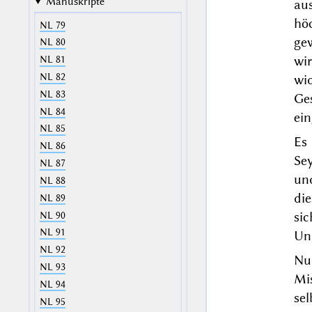
Manuskripte
au
hö
NL 79
gew
NL 80
wi
NL 81
NL 82
wi
NL 83
Ge
NL 84
ein
NL 85
Es 
NL 86
Sey
NL 87
und
NL 88
di
NL 89
si
NL 90
NL 91
Unl
NL 92
Nu
NL 93
Mi
NL 94
se
NL 95