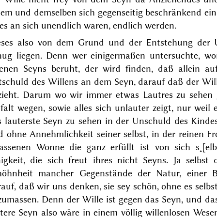
em und demselben sich gegenseitig beschränkend ein D
es an sich unendlich waren, endlich werden.
eses also von dem Grund und der Entstehung der U
nug liegen. Denn wer einigermaßen untersuchte, wo
genen Seyns beruht, der wird finden, daß allein a
schuld des Willens an dem Seyn, darauf daß der Will
zieht. Darum wo wir immer etwas Lautres zu sehen gl
falt wegen, sowie alles sich unlauter zeigt, nur weil
s lauterste Seyn zu sehen in der Unschuld des Kindes
 ohne Annehmlichkeit seiner selbst, in der reinen Fro
lassenen Wonne die ganz erfüllt ist von sich s˖[elb
nigkeit, die sich freut ihres nicht
Seyns
. Ja selbst
höhnheit mancher Gegenstände der Natur, einer Bl
auf, daß wir uns denken, sie sey schön, ohne es selbs
umassen. Denn der Wille ist gegen das Seyn, und das
tere Seyn also wäre in einem völlig willenlosen Wes