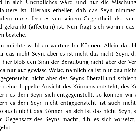
d in sich Unendliches wäre, und nur die Mischun
lautere ist. Hieraus erhellet, daß das Seyn nimmer
ndern nur sofern es von seinem Gegentheil also v
d gekränkt (
affectum
) ist. Nun fragt sich worinn da
n bestehe.
n möchte wohl antworten: Im
Können
. Allein das 
ar das nicht-
Seyn
, aber es ist nicht das
nicht
-Seyn, d
 hier bloß den Sinn der Beraubung nicht aber der Ver
 es nur auf gewisse Weise; nämlich es ist nur das
nich
gegensteht, nicht aber des Seyns überall und schlec
ch eine doppelte Ansicht des Könnens entsteht, des 
fern es dem Seyn sich entgegenstellt, so können wir
fern es dem Seyn nicht entgegensteht, ist auch nich
so auch nicht das Können an sich ist das
nicht
-Seyn, 
m Gegensatz des Seyns macht, d.h. es sich vorsetz
ehrt.