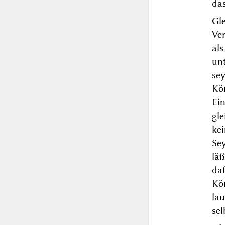
da
Gl
Ver
als
un
se
Kö
Ei
gl
ke
Se
läß
daß
Kön
la
sel