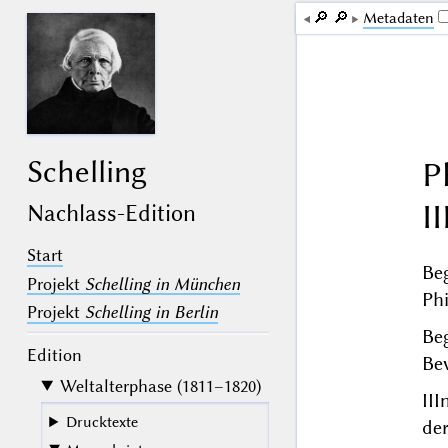
🔎︎
🔎︎
Me­ta­da­ten
Schelling
P
II
Nachlass-Edition
Start
Beg
Projekt
Schelling in München
Ph
Projekt
Schelling in Berlin
Beg
Edition
Be
Weltalterphase (1811–1820)
III
Drucktexte
de