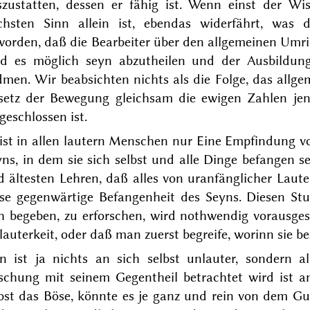
szustatten, dessen er fähig ist. Wenn einst der Wis
chsten Sinn allein ist, ebendas widerfährt, was 
orden, daß die Bearbeiter über den allgemeinen Umri
rd es möglich seyn abzutheilen und der Ausbildung
dmen.
Wir
beabsichten nichts als die
Folge
, das allg
setz
der Bewegung gleichsam die ewigen Zahlen jener
geschlossen ist.
ist in allen lautern Menschen nur Eine
Empfindung
vo
ns, in dem sie sich selbst und alle Dinge befangen se
 ältesten Lehren, daß alles von uranfänglicher Laute
ese gegenwärtige Befangenheit des Seyns. Diesen S
ch begeben, zu erforschen, wird nothwendig vorausges
auterkeit, oder daß man zuerst begreife, worinn sie be
n ist ja nichts an sich selbst unlauter, sondern a
schung mit seinem Gegentheil betrachtet wird ist an
lbst das Böse, könnte es je ganz und rein von dem G