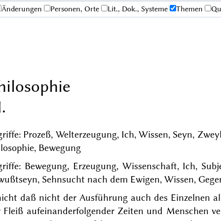
Änderungen
Personen, Orte
Lit., Dok., Systeme
Themen
Qu
hilosophie
I.
riffe: Prozeß, Welterzeugung, Ich, Wissen, Seyn, Zweyhe
ilosophie, Bewegung
riffe: Bewegung, Erzeugung, Wissenschaft, Ich, Subj
wußtseyn, Sehnsucht nach dem Ewigen, Wissen, Gegen
nicht daß nicht der Ausführung auch des Einzelnen al
r Fleiß aufeinanderfolgender Zeiten und Menschen v