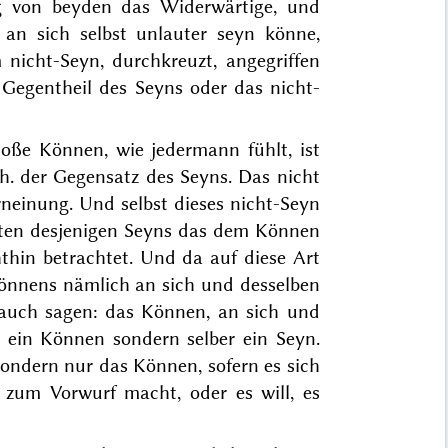
g von beyden das Widerwärtige, und
 an sich selbst unlauter seyn könne,
om
nicht
-Seyn, durchkreuzt, angegriffen
s Gegentheil des
Seyns
oder das
nicht
-
bloße Können, wie jedermann fühlt, ist
.h. der Gegensatz des Seyns. Das nicht
neinung. Und selbst dieses nicht-
Seyn
ten
desjenigen Seyns das dem Können
hthin betrachtet. Und da auf diese Art
Könnens nämlich an sich
und desselben
 auch sagen: das Können, an sich und
t ein Können sondern selber ein Seyn.
sondern nur das Können, sofern es sich
t, zum Vorwurf macht, oder es
will
, es