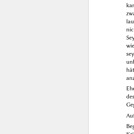
kan
zw
lau
nic
Sey
wi
sey
un
hät
anz
Eh
de
Ge
Auf
Beg