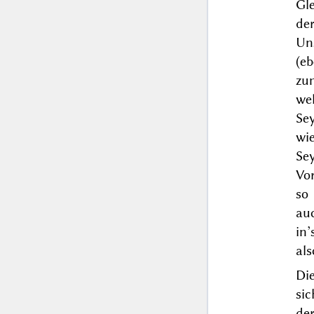
Gle
de
Un
(eb
zu
we
Sey
wie
Se
Vo
so 
auc
in’
als
Di
si
de