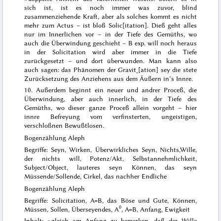
sich ist, ist es noch immer was zuvor, blind
zusammenziehende Kraft, aber als solches kommt es
nicht
mehr zum Actus
– ist bloß Solic[itation]. Dieß geht alles
nur im Innerlichen vor –
in der Tiefe des Gemüths
, wo
auch
die Überwindung geschieht
– B exp.
will
noch heraus
in der Solicitation wird aber immer in die Tiefe
zurückgesetzt –
und dort überwunden
. Man kann also
auch sagen: das
Phänomen der Gravit˖[ation] sey die stete
Zurücksetzung des Anziehens aus dem Äußern in’s Innre
.
10. Außerdem beginnt ein neuer und andrer Proceß, die
Überwindung, aber
auch innerlich, in der Tiefe des
Gemüths
, wo dieser ganze Proceß allein vorgeht – hier
innre Befreyung vom verfinsterten, ungeistigen,
verschloßnen Bewußtlosen.
Bogenzählung Aleph
Begriffe: Seyn, Wirken, Überwirkliches Seyn, Nichts,Wille,
der nichts will, Potenz/Akt, Selbstannehmlichkeit,
Subject/Object, lauteres seyn Können, das seyn
Müssende/Sollende, Cirkel, das nachher Endliche
Bogenzählung Aleph
Begriffe: Solicitation, A=B, das Böse und Gute, Können,
0
Müssen, Sollen, Überseyendes, A
, A=B, Anfang, Ewigkeit
Inhalt: »gleich am Anfang zu bemerken, daß der Wille