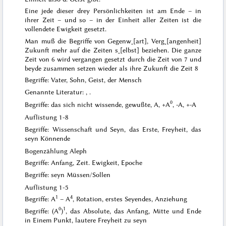
Eine jede dieser drey Persönlichkeiten ist am Ende – in
ihrer Zeit – und so – in der Einheit aller Zeiten ist die
vollendete Ewigkeit gesetzt.
Man muß die Begriffe von Gegenw˖[art], Verg˖[angenheit]
Zukunft mehr auf die Zeiten s˖[elbst] beziehen.
Die ganze
Zeit von 6 wird vergangen gesetzt durch die Zeit von 7 und
beyde zusammen setzen wieder als ihre Zukunft die Zeit 8
Begriffe: Vater, Sohn, Geist, der Mensch
Genannte Literatur:
,
.
0
Begriffe: das sich nicht wissende, gewußte, A, +A
, -A, +-A
Auflistung 1-8
Begriffe: Wissenschaft und Seyn, das Erste, Freyheit, das
seyn Könnende
Bogenzählung Aleph
Begriffe: Anfang, Zeit. Ewigkeit, Epoche
Begriffe: seyn Müssen/Sollen
Auflistung 1-5
1
4
Begriffe: A
– A
, Rotation, erstes Seyendes, Anziehung
0
1
Begriffe: (A
)
, das Absolute, das Anfang, Mitte und Ende
in Einem Punkt, lautere Freyheit zu seyn