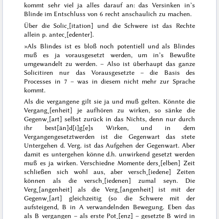
kommt sehr viel ja alles
darauf an:
das Versinken in’s
Blinde
im Entschluss von 6
recht
anschaulich zu machen.
Über die Solic˖[itation] und die Schwere ist das Rechte
allein
p. antec˖[edenter]
.
»
Als
Blindes
ist es bloß noch potentiell und als
Blindes
muß es ja
vorausgesetzt
werden,
um
in’s Bewußte
umgewandelt zu werden. –
Also ist überhaupt das ganze
Solicitiren nur das Vorausgesetzte
– die
Basis des
Processes in 7
– was in
diesem
nicht mehr zur Sprache
kommt.
Als die
vergangene
gilt sie ja und muß gelten. Könnte die
Vergang˖[enheit] je aufhören zu wirken, so sänke die
Gegenw˖[art] selbst zurück in das Nichts, denn nur durch
ihr best[än]d[i]g[e]s Wirken, und in dem
Vergangengesetztwerden ist die Gegenwart das stete
Untergehen d. Verg. ist das Aufgehen der Gegenwart. Aber
damit es untergehen könne d.h. unwirkend gesetzt werden
muß es ja wirken. Verschiedne Momente ders˖[elben] Zeit
schließen sich wohl aus, aber versch˖[iedene]
Zeiten
können als die versch˖[iedenen] zumal seyn. Die
Verg˖[angenheit] als die Verg˖[angenheit] ist mit der
Gegenw˖[art] gleichzeitig (so die Schwere mit der
aufsteigend, B in A verwandelnden Bewegung. Eben das
als B vergangen – als erste Pot˖[enz] – gesetzte B wird in