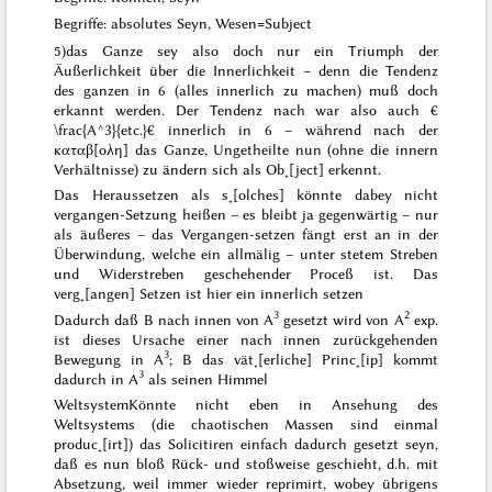
Begriffe: absolutes Seyn, Wesen=Subject
5)
das Ganze sey also doch nur ein Triumph der
Äußerlichkeit über die Innerlichkeit – denn
die
Tendenz
des ganzen in 6 (alles innerlich zu machen) muß doch
erkannt werden. Der Tendenz nach war also auch €
\frac{A^3}{etc.}€ innerlich in
6
– während nach der
καταβ[ολη]
das Ganze, Ungetheilte nun (ohne die innern
Verhältnisse) zu ändern sich als Ob˖[ject] erkennt.
Das Heraussetzen
als s˖[olches]
könnte dabey nicht
vergangen-Setzung heißen – es bleibt ja gegenwärtig – nur
als äußeres – das Vergangen-setzen fängt erst an in der
Überwindung, welche ein allmälig – unter stetem Streben
und Widerstreben geschehender Proceß ist. Das
verg˖[angen] Setzen ist hier ein innerlich setzen
3
2
Dadurch daß B nach innen von A
gesetzt wird von A
exp.
ist dieses Ursache einer nach innen zurückgehenden
3
Bewegung in A
; B das vät˖[erliche] Princ˖[ip] kommt
3
dadurch in A
als seinen Himmel
Weltsystem
Könnte nicht eben in Ansehung des
Weltsystems (die chaotischen Massen sind einmal
produc˖[irt]) das Solicitiren einfach dadurch gesetzt seyn,
daß es nun bloß Rück- und stoßweise geschieht, d.h. mit
Absetzung, weil immer wieder reprimirt, wobey übrigens