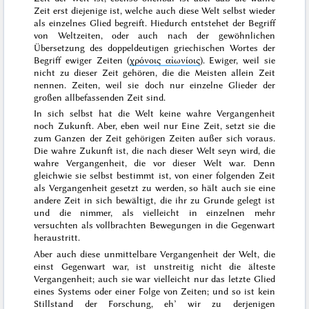
Zeit
erst
diejenige ist, welche auch diese Welt selbst wieder
als einzelnes Glied begreift. Hiedurch entstehet der Begriff
von Weltzeiten, oder auch nach der gewöhnlichen
Übersetzung des doppeldeutigen griechischen Wortes der
Begriff ewiger Zeiten (
χρόνοις αἰωνίοις
).
Ewiger
, weil sie
nicht zu
dieser
Zeit gehören, die die Meisten allein Zeit
nennen.
Zeiten
, weil sie doch nur einzelne Glieder der
großen allbefassenden Zeit sind.
In sich selbst hat die Welt keine wahre Vergangenheit
noch Zukunft. Aber, eben weil nur Eine Zeit, setzt sie die
zum Ganzen der Zeit gehörigen Zeiten außer sich voraus.
Die wahre Zukunft ist, die nach dieser Welt seyn wird, die
wahre Vergangenheit, die vor dieser Welt war. Denn
gleichwie sie selbst bestimmt ist, von einer folgenden Zeit
als Vergangenheit gesetzt zu werden, so hält auch sie eine
andere Zeit in sich bewältigt, die ihr zu Grunde gelegt ist
und die nimmer, als vielleicht in einzelnen mehr
versuchten als vollbrachten Bewegungen in die Gegenwart
heraustritt.
Aber auch diese unmittelbare Vergangenheit der Welt, die
einst Gegenwart war, ist unstreitig nicht die älteste
Vergangenheit; auch sie war vielleicht nur das letzte Glied
eines Systems oder einer Folge von Zeiten; und so ist kein
Stillstand der Forschung, eh’ wir zu derjenigen