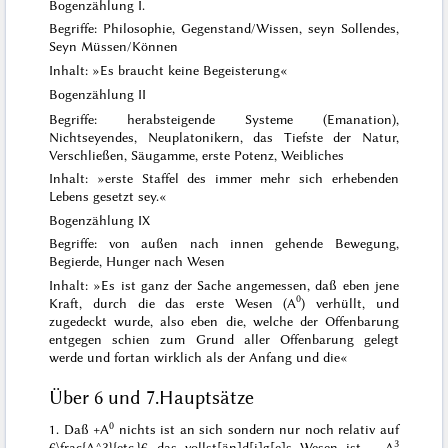
Bogenzählung I.
Begriffe: Philosophie, Gegenstand/Wissen, seyn Sollendes,
Seyn Müssen/Können
Inhalt: »Es braucht keine Begeisterung«
Bogenzählung II
Begriffe: herabsteigende Systeme (Emanation),
Nichtseyendes, Neuplatonikern, das Tiefste der Natur,
Verschließen, Säugamme, erste Potenz, Weibliches
Inhalt: »erste Staffel des immer mehr sich erhebenden
Lebens gesetzt sey.«
Bogenzählung IX
Begriffe: von außen nach innen gehende Bewegung,
Begierde, Hunger nach Wesen
Inhalt: »Es ist ganz der Sache angemessen, daß eben jene
0
Kraft, durch die das erste Wesen (A
) verhüllt, und
zugedeckt wurde, also eben die, welche der Offenbarung
entgegen schien zum Grund aller Offenbarung gelegt
werde und fortan wirklich als der Anfang und die«
Über 6 und 7.
Hauptsätze
0
1. Daß +A
nichts ist an sich sondern nur noch relativ auf
3
€\frac{A^3}{etc.}€ das vollst[än]d[i]g[e]s Wesen ist – A