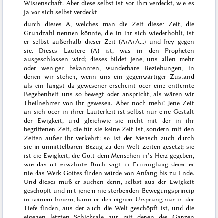
Wissenschaft. Aber diese selbst ist vor ihm verdeckt, wie es
ja vor sich selbst verdeckt
durch dieses A, welches man die Zeit dieser Zeit, die
Grundzahl nennen könnte, die in ihr sich wiederhohlt
, ist
er selbst außerhalb dieser Zeit (A+A+A...) und frey gegen
sie. Dieses Lautere (A) ist, was in den Propheten
ausgeschlossen wird; dieses bildet jene, uns allen mehr
oder weniger bekannten, wunderbare Beziehungen, in
denen wir stehen, wenn uns ein gegenwärtiger Zustand
als ein längst da gewesener erscheint oder eine entfernte
Begebenheit uns so bewegt oder anspricht, als wären wir
Theilnehmer von ihr gewesen. Aber noch mehr! Jene Zeit
an sich oder in ihrer Lauterkeit ist selbst nur eine Gestalt
der Ewigkeit, und gleichwie sie nicht mit der in ihr
begriffenen Zeit, die für sie keine Zeit ist, sondern mit den
Zeiten außer ihr verkehrt: so ist der Mensch auch durch
sie in unmittelbaren Bezug zu den Welt-Zeiten gesetzt; sie
ist
die Ewigkeit, die Gott dem Menschen in’s Herz gegeben
,
wie das oft erwähnte Buch sagt
in Ermanglung derer er
nie das Werk Gottes finden würde
von Anfang bis zu Ende
.
Und dieses muß er suchen denn, selbst aus der Ewigkeit
geschöpft und mit jenem
nie sterbenden
Bewegungsprincip
in seinem Innern, kann er den eignen Ursprung nur in der
Tiefe finden, aus der auch die Welt geschöpft ist, und die
eigenen letzten Schicksale nur mit denen des Ganzen