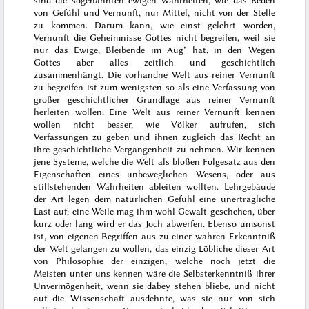
von Gefühl und Vernunft, nur Mittel, nicht von der Stelle
zu kommen. Darum kann, wie einst gelehrt worden,
Vernunft die Geheimnisse Gottes nicht begreifen, weil sie
nur das Ewige, Bleibende im Aug’ hat, in den Wegen
Gottes aber alles zeitlich und geschichtlich
zusammenhängt. Die vorhandne Welt aus reiner Vernunft
zu begreifen ist zum wenigsten so als eine Verfassung von
großer geschichtlicher Grundlage aus reiner Vernunft
herleiten wollen. Eine Welt aus reiner Vernunft kennen
wollen nicht besser, wie Völker aufrufen, sich
Verfassungen zu geben und ihnen zugleich das Recht an
ihre geschichtliche Vergangenheit zu nehmen. Wir kennen
jene Systeme, welche die Welt als bloßen Folgesatz aus den
Eigenschaften eines unbeweglichen Wesens, oder aus
stillstehenden Wahrheiten ableiten wollten. Lehrgebäude
der Art legen dem natürlichen Gefühl eine unerträgliche
Last auf; eine Weile mag ihm wohl Gewalt geschehen, über
kurz oder lang wird er
das Joch abwerfen. Ebenso umsonst
ist, von eigenen Begriffen aus zu einer wahren Erkenntniß
der Welt gelangen zu wollen, das einzig Löbliche dieser Art
von Philosophie der einzigen, welche
noch
jetzt die
Meisten unter uns kennen wäre die Selbsterkenntniß ihrer
Unvermögenheit, wenn sie dabey stehen bliebe, und nicht
auf die Wissenschaft ausdehnte, was sie nur von sich