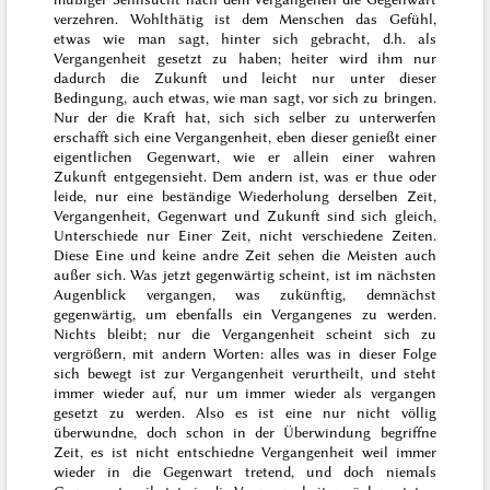
verzehren. Wohlthätig ist dem Menschen das Gefühl,
etwas wie man sagt, hinter sich gebracht, d.h. als
Vergangenheit gesetzt zu haben; heiter wird ihm nur
dadurch die Zukunft und leicht nur unter dieser
Bedingung, auch etwas, wie man sagt, vor sich zu bringen.
Nur der die Kraft hat, sich sich selber zu unterwerfen
erschafft sich eine Vergangenheit, eben dieser genießt einer
eigentlichen Gegenwart, wie er allein einer wahren
Zukunft entgegensieht. Dem andern ist, was er thue oder
leide, nur eine beständige Wiederholung derselben Zeit,
Vergangenheit, Gegenwart und Zukunft sind sich gleich,
Unterschiede nur Einer Zeit, nicht verschiedene Zeiten.
Diese Eine und keine andre Zeit sehen die Meisten auch
außer sich. Was jetzt gegenwärtig scheint, ist im nächsten
Augenblick vergangen, was zukünftig, demnächst
gegenwärtig, um ebenfalls ein Vergangenes zu werden.
Nichts bleibt; nur die Vergangenheit scheint sich zu
vergrößern, mit andern Worten: alles was in dieser Folge
sich bewegt ist zur Vergangenheit verurtheilt, und steht
immer wieder auf, nur um immer wieder als vergangen
gesetzt zu werden. Also es ist eine nur nicht völlig
überwundne, doch schon in der Überwindung begriffne
Zeit, es ist nicht entschiedne Vergangenheit weil immer
wieder in die Gegenwart tretend, und doch niemals