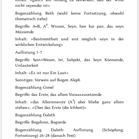
nicht seyender ist«
Bogenzählung Beth (wohl keine Fortsetzung, obwohl
thematisch nahe)
0
Begriffe: A=B, A
, Wissen, Seyn, hen kai pan, das seyn
Müssende
Inhalt: »Bestimmtheit und erst möglich seyn in der
wirklichen Entwickelung«
Auflistung 1-7
Begriffe: Sein=Wesen, Ist, Subjekt, das Seyn Könnende,
Unlauterkeit
Inhalt: »Es ist nur Ein Laut«
Sonstiges: Verweis auf Bogen Aleph
Bogenzählung Gimel
Begriffe: das Erste, das allem Vorauszusetzende
3
Inhalt: »das Allerinnerste (A
) aber bliebe ganz allein
stehen«, »
Über das Erste
(die Ichheit)«
Bogenzählung Daleth
Begriffe: Begehren, Begierde
Bogenzählung Daleth: Auflistung (Schöpfung,
Fortsetzung) 26-28 (danach Text)