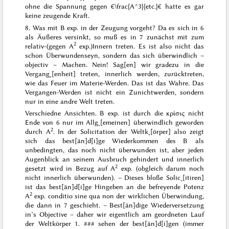
ohne die Spannung gegen €\frac{A^3}{etc.}€ hatte es gar
keine zeugende Kraft.
8. Was mit B exp. in der Zeugung vorgeht?
Da es sich in 6
als Äußeres versinkt, so muß es in 7 zunächst mit zum
2
relativ-(gegen A
exp.)Innern treten. Es ist also nicht das
schon Überwundenseyn, sondern das sich überwindlich –
objectiv – Machen.
Nein
!
Sag[en] wir
gradezu
in die
Vergang˖[enheit]
treten,
innerlich werden, zurücktreten,
wie das Feuer im Materie-Werden
. Das ist das Wahre. Das
Vergangen-Werden ist nicht ein Zunichtwerden, sondern
nur in eine andre Welt treten.
Verschiedne Ansichten
. B exp. ist durch die
κρίσις
nicht
Ende von 6 nur im Allg˖[emeinen] überwindlich geworden
2
durch A
.
In der Solicitation der Weltk˖[örper] also zeigt
sich das best[än]d[i]ge Wiederkommen
des
B als
unbedingten, das noch nicht überwunden ist, aber jeden
Augenblick an seinem Ausbruch gehindert und innerlich
2
gesetzt wird in Bezug auf A
exp.
(obgleich darum noch
nicht innerlich überwunden). –
Dieses bloße Solic˖[itiren]
ist das best[än]d[i]ge Hingeben an die befreyende Potenz
2
A
exp.
conditio sine qua non
der wirklichen Überwindung,
die dann in 7 geschieht. –
Best[än]dige Wiederversetzung
in’s Objective
– daher wir eigentlich am geordneten Lauf
der Weltkörper
1. ###
sehen der best[än]d[i]gen (immer