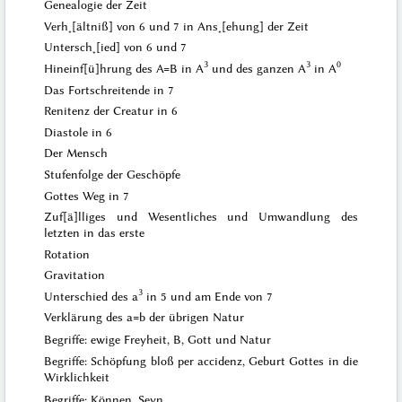
Genealogie der Zeit
Verh˖[ältniß] von 6 und 7 in Ans˖[ehung] der Zeit
Untersch˖[ied] von 6 und 7
3
3
0
Hineinf[ü]hrung des A=B in A
und des ganzen A
in A
Das Fortschreitende in 7
Renitenz der Creatur in 6
Diastole in 6
Der Mensch
Stufenfolge der Geschöpfe
Gottes Weg in 7
Zuf[ä]lliges und Wesentliches und Umwandlung des
letzten in das erste
Rotation
Gravitation
3
Unterschied des a
in
5
und am Ende von 7
Verklärung des a=b der übrigen Natur
Begriffe: ewige Freyheit, B, Gott und Natur
Begriffe: Schöpfung bloß per accidenz, Geburt Gottes in die
Wirklichkeit
Begriffe: Können, Seyn