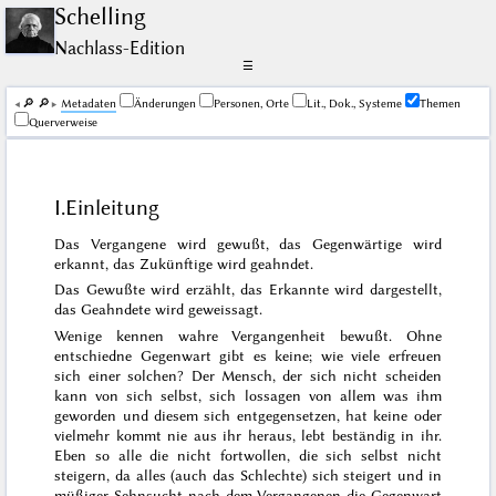
Schelling
Nachlass-Edition
☰
🔎︎
🔎︎
Me­ta­da­ten
Änderungen
Personen, Orte
Lit., Dok., Systeme
Themen
Querverweise
I.
Einleitung
Das Vergangene wird gewußt, das Gegenwärtige wird
erkannt, das Zukünftige wird geahndet.
Das Gewußte wird erzählt, das Erkannte wird dargestellt,
das Geahndete wird geweissagt.
Wenige kennen wahre Vergangenheit bewußt. Ohne
entschiedne Gegenwart gibt es keine; wie viele erfreuen
sich einer solchen? Der Mensch, der sich nicht scheiden
kann von sich selbst, sich lossagen von allem was ihm
geworden und diesem sich entgegensetzen, hat keine oder
vielmehr kommt nie aus ihr heraus, lebt beständig in ihr.
Eben so alle die nicht fortwollen, die sich selbst nicht
steigern, da alles (auch das Schlechte) sich steigert und in
müßiger Sehnsucht nach dem Vergangenen die Gegenwart