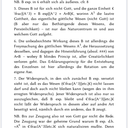
NB.
B exp. in 6 erhält sich als äußeres
. cfr. 8
5. Dieses B ist für sich nicht Gott, und die ganze Einheit €
3
\frac{(A^3) = B exp}{A^2 = A=B}€, worinn A
die lautre
Gottheit, das eigentliche göttliche
Wesen
(nicht Gott) ist
(B aber nur das Bethätigende dieses Wesens, die
Persönlichkeit) – ist nur das Naturcentrum in und aus
welchem
Gott
aufgeht.
6. Die unbeabsichtete Wirkung dieses B ist allerdings die
3
Freymachung des göttlichen Wesens A
, die Heraussetzung
desselben, und dagegen die Hineinführung (absol.
###
) von
A=B – wobey B
blindes
Princip ist, aller Creatürlichkeit
verloren geht. Das Erklärungsprincip für die Entstehung
des Einzelnen ist hier allerdings die
Rotation um die
eigene Axe
.
7. Der Widerspruch, in den sich zunächst B exp. versetzt
sieht ist, daß es das Wesen (€\frac{A^3}{etc.}€) nicht lassen
darf und doch auch nicht bleiben kann (wegen des in ihm
erregten Widerspruchs).
Jener
Widerspruch ist also nur so
auszugleichen, daß B exp. bleibt und €\frac{A^3}{etc.}€
nicht läßt der Widerspruch in diesem aber auf andre Art
beseitigt wird, nämlich durch ein anderes, das B zeugt.
NB. Bis zur Zeugung also ist von Gott gar nicht die Rede.
Die Zeugung war der geheime Grund warum B exp. d.h.
0
+A
in €\frac{A^3}{etc.}€ sich naturalisiren mußte. Denn