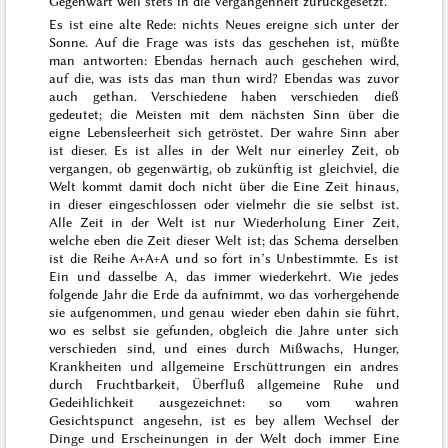
Gegenwart weil
stets in die Vergangenheit zurückgesetzt.
Es ist eine alte Rede:
nichts Neues ereigne sich unter der
Sonne
. Auf die Frage was ists das geschehen ist, müßte
man antworten:
Ebendas hernach auch geschehen wird
,
auf die, was ists das man thun wird?
Ebendas was zuvor
auch gethan
. Verschiedene haben verschieden dieß
gedeutet; die Meisten mit dem nächsten Sinn über die
eigne Lebensleerheit sich getröstet. Der wahre Sinn aber
ist dieser. Es ist alles in der Welt nur einerley Zeit, ob
vergangen, ob gegenwärtig, ob zukünftig ist gleichviel, die
Welt kommt damit doch nicht über die Eine Zeit hinaus,
in dieser eingeschlossen oder vielmehr die sie selbst ist.
Alle Zeit
in
der Welt ist nur Wiederholung Einer Zeit,
welche eben die Zeit dieser Welt ist; das Schema derselben
ist die Reihe A+A+A und so fort in’s Unbestimmte. Es ist
Ein und dasselbe A, das immer wiederkehrt. Wie jedes
folgende Jahr die Erde da aufnimmt, wo das vorhergehende
sie aufgenommen, und genau wieder eben dahin sie führt,
wo es selbst sie gefunden, obgleich die Jahre unter sich
verschieden sind, und eines durch Mißwachs, Hunger,
Krankheiten und allgemeine Erschüttrungen ein andres
durch Fruchtbarkeit, Überfluß allgemeine Ruhe und
Gedeihlichkeit ausgezeichnet: so vom wahren
Gesichtspunct angesehn, ist es bey allem Wechsel der
Dinge und Erscheinungen in der Welt doch immer Eine