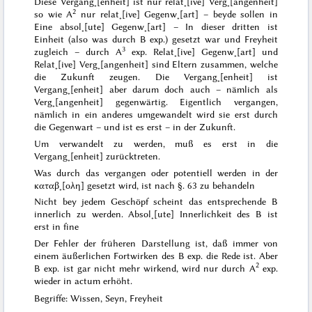
Diese Vergang˖[enheit] ist nur relat˖[ive] Verg˖[angenheit]
2
so wie A
nur relat˖[ive] Gegenw˖[art] – beyde sollen in
Eine absol˖[ute] Gegenw˖[art] – In dieser dritten ist
Einheit (also was durch B exp.) gesetzt war und Freyheit
3
zugleich – durch A
exp. Relat˖[ive] Gegenw˖[art] und
Relat˖[ive] Verg˖[angenheit] sind Eltern zusammen, welche
die Zukunft zeugen. Die Vergang˖[enheit] ist
Vergang˖[enheit] aber darum doch auch – nämlich als
Verg˖[angenheit] gegenwärtig. Eigentlich vergangen,
nämlich in ein anderes umgewandelt wird sie erst durch
die Gegenwart – und
ist
es erst – in der Zukunft.
Um
verwandelt zu werden, muß es erst in die
Vergang˖[enheit] zurücktreten.
Was durch das vergangen oder potentiell werden in der
καταβ˖[ολη]
gesetzt wird, ist nach §. 63 zu behandeln
Nicht bey
jedem
Geschöpf scheint das entsprechende B
innerlich zu werden. Absol˖[ute] Innerlichkeit des B ist
erst
in fine
Der Fehler der früheren Darstellung ist, daß immer von
einem äußerlichen Fortwirken des B exp. die Rede ist. Aber
2
B exp. ist gar nicht mehr wirkend, wird nur durch A
exp.
wieder
in actum
erhöht
.
Begriffe: Wissen, Seyn, Freyheit