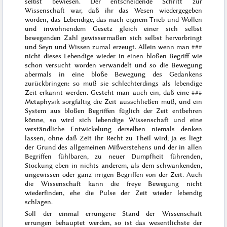
selbst bewiesen. Der entscheidende Schritt zur
Wissenschaft war, daß ihr das Wesen wiedergegeben
worden, das Lebendige, das nach eignem Trieb und Wollen
und inwohnendem Gesetz gleich einer sich selbst
bewegenden Zahl gewissermaßen sich
selbst hervorbringt
und Seyn und Wissen zumal erzeugt. Allein wenn man
###
nicht dieses Lebendige wieder in einen bloßen Begriff wie
schon versucht worden verwandelt und so die Bewegung
abermals in eine bloße Bewegung des Gedankens
zurückbringen: so muß sie schlechterdings als lebendige
Zeit erkannt werden. Gesteht man auch ein, daß eine
###
Metaphysik sorgfältig die Zeit ausschließen muß, und ein
System aus bloßen Begriffen füglich der Zeit entbehren
könne, so wird sich lebendige Wissenschaft und eine
verständliche Entwickelung derselben niemals denken
lassen, ohne daß Zeit ihr Recht zu Theil wird; ja es liegt
der Grund des allgemeinen Mißverstehens und der in allen
Begriffen fühlbaren, zu neuer Dumpfheit führenden,
Stockung eben in nichts anderem, als dem schwankenden,
ungewissen oder ganz irrigen Begriffen von der Zeit. Auch
die Wissenschaft kann die freye Bewegung nicht
wiederfinden, ehe die Pulse der Zeit wieder lebendig
schlagen.
Soll der einmal errungene Stand der Wissenschaft
errungen
behauptet werden, so ist das wesentlichste der