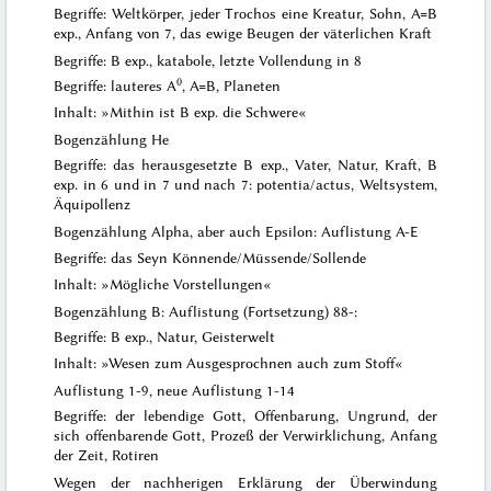
Begriffe: Weltkörper, jeder Trochos eine Kreatur, Sohn, A=B
exp., Anfang von 7, das ewige Beugen der väterlichen Kraft
Begriffe: B exp., katabole, letzte Vollendung in 8
0
Begriffe: lauteres A
, A=B, Planeten
Inhalt: »Mithin ist B exp. die Schwere«
Bogenzählung He
Begriffe: das herausgesetzte B exp., Vater, Natur, Kraft, B
exp. in 6 und in 7 und nach 7: potentia/actus, Weltsystem,
Äquipollenz
Bogenzählung Alpha, aber auch Epsilon: Auflistung A-E
Begriffe: das Seyn Könnende/Müssende/Sollende
Inhalt: »
Mögliche Vorstellungen
«
Bogenzählung B: Auflistung (Fortsetzung) 88-:
Begriffe: B exp., Natur, Geisterwelt
Inhalt: »Wesen zum Ausgesprochnen auch zum Stoff«
Auflistung 1-9, neue Auflistung 1-14
Begriffe: der lebendige Gott, Offenbarung, Ungrund, der
sich offenbarende Gott, Prozeß der Verwirklichung, Anfang
der Zeit, Rotiren
Wegen der
nachherigen
Erklärung der Überwindung