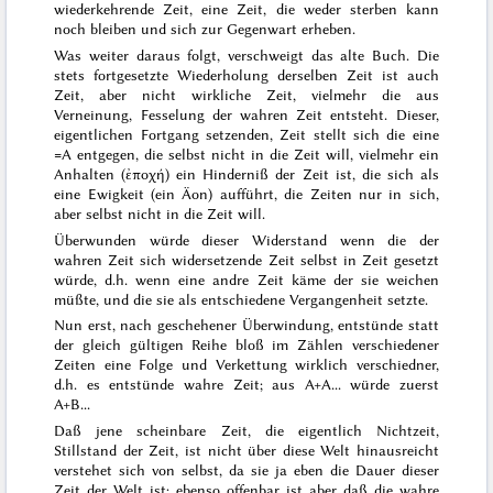
wiederkehrende Zeit, eine Zeit, die weder sterben kann
noch bleiben und sich zur Gegenwart erheben.
Was weiter daraus folgt, verschweigt das alte Buch. Die
stets fortgesetzte Wiederholung derselben Zeit ist auch
Zeit, aber nicht wirkliche Zeit, vielmehr die aus
Verneinung, Fesselung der wahren Zeit entsteht. Dieser,
eigentlichen Fortgang setzenden, Zeit stellt sich die eine
=A entgegen, die selbst nicht in die Zeit will, vielmehr ein
Anhalten (
ἐποχή
) ein Hinderniß der Zeit ist, die sich als
eine Ewigkeit (ein Äon) aufführt, die Zeiten nur in sich,
aber selbst nicht in die Zeit will.
Überwunden würde dieser Widerstand wenn die der
wahren Zeit sich widersetzende Zeit selbst in Zeit gesetzt
würde, d.h. wenn eine andre Zeit käme der sie weichen
müßte, und die sie als entschiedene Vergangenheit setzte.
Nun erst, nach geschehener Überwindung, entstünde statt
der gleich gültigen Reihe bloß im Zählen verschiedener
Zeiten eine Folge und Verkettung wirklich verschiedner,
d.h. es
entstünde wahre Zeit; aus A+A... würde zuerst
A+B...
Daß jene scheinbare Zeit, die eigentlich Nichtzeit,
Stillstand der Zeit, ist nicht über diese Welt hinausreicht
verstehet sich von selbst, da sie ja eben die Dauer dieser
Zeit der Welt ist; ebenso offenbar ist aber daß die wahre