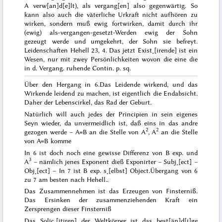
A verw[an]d[e]lt), als vergang[en] also gegenwärtig. So
kann also auch die väterliche Urkraft nicht aufhören zu
wirken, sondern muß ewig fortwirken, damit durch ihr
(ewig) als-vergangen-gesetzt-Werden ewig der Sohn
gezeugt werde und umgekehrt, der Sohn sie befreyt.
Leidenschaften
Hehell
23, 4.
Das jetzt Exist˖[irende] ist ein
Wesen, nur mit zwey Persönlichkeiten wovon die eine die
in d. Vergang. ruhende
Contin. p. sq.
Über den Hergang in 6.
Das Leidende wirkend, und das
Wirkende leidend zu machen, ist eigentlich die Endabsicht.
Daher der Lebenscirkel, das Rad der Geburt.
Natürlich will auch jedes der Principien in sein eigenes
Seyn wieder, da unvermeidlich ist, daß eins in das andre
2
2
gezogen werde – A=B an die Stelle von A
, A
an die Stelle
von A=B komme
In 6 ist doch noch eine gewisse Differenz von B exp. und
3
A
– nämlich jenes Exponent dieß Exponirter – Subj˖[ect] –
Obj˖[ect] – In 7 ist B exp. s˖[elbst] Object.
Übergang von 6
zu 7
am besten nach
Hehell.
.
Das Zusammennehmen ist das Erzeugen von Finsterniß.
Das Ersinken der zusammenziehenden Kraft ein
Zersprengen dieser Finsterniß
Das Solic˖[itiren] der Weltkörper ist das best[än]d[i]ge