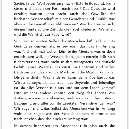
Sache, ja der Wortbedeutung nach Historie (
ἱστορία
), kann
sie es nicht auch der Form nach seyn? Das Gewußte wird
erzählt; warum kann nicht auch das Gewußte der
höchsten Wissenschaft mit der Geradheit und Einfalt, wie
alles andre Gewußte erzählt werden? Was hält sie zurück,
die gerühmte goldne Zeit, da die Fabel wieder zur Wahrheit
und die Wahrheit zur Fabel wird?
Von dem innersten Selbst des Menschen läßt sich nichts
Geringeres denken, als: es sey eben das, das im Anfang
war. Nicht einmal
wollen
könnte der Mensch, was er doch
entschieden will, die Wissenschaft, (denn einzeln läßt sich
nichts wissen), wäre nicht in ihm wenigstens das dunkele
Gefühl eines Wesens, das einst im Centrum und selbst
Centrum war, das also die Macht und die Möglichkeit aller
Dinge enthielt. Was anderes kann denn überhaupt das
Wissende seyn, als das auch das Seyende und lebendige
ist, da alles Wissen nur aus und mit dem Leben kommt?
Und welches andere könnte den Weg des Lebens von
Anfang wissen, als ebendas, welches das Subject dieser
Bewegung und aller von ihr gesetzten Veränderungen war?
Wir sagen nicht, das Selbst des Menschen war im Anfang;
wohl aber sagen wir: der Mensch seinem Allerinnersten
nach ist eben das, das auch im Anfang war.
In diesem Innersten des Menschen ruht also auch die