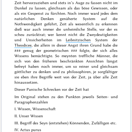
Zeit hervorzuziehen und stets in’s Auge zu fassen nicht im
Dunkel zu lassen, gleichsam als das böse Gewissen, oder
als ein Gespenst zu fürchten. Noch immer ward jedes dem
natürlichen Denken genäherte System auf die
Nothwendigkeit geführt, Zeit als wesentlich zu erkennen
dieß war auch immer die unheimliche Stelle, vor der es
scheu zurücktrat; wer
kennt nicht die Zweydeutigkeiten
und Unsicherheiten im
Leibnitzischen
System der
Theodicee
, die allein
in dieser Angst
ihren Grund habe die
###
genug der geometrischen
###
folgte,
der
sich alles
Wissens bemächtigte. So meynten treffliche Männer, die
sich von den früheren beschränkten
Ansichten längst
befreyt haben noch immer, um so reiner und gleichsam
göttlicher zu denken und zu philosophiren, je sorgfältiger
sie eben ihre Begriffe weit von der Zeit, ja über alle Zeit
hinaussetzen.
Dieser Panische Schrecken vor der Zeit hat
Im Original stehen zu den Punkten jeweils Seiten- und
Paragraphenzahlen
I. Wissen, Wissenschaft
II.
Unser
Wissen
III. Begriff des Seyn (entstehen) Könnenden, Zufälligen etc.
IV.
Actus purus