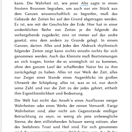
kann.
Die Wahrheit ist
, wie jener
Alte
sagte
in einen
finstern Brunnen begraben
, um auch nur ein Stück aus
dem Ganzen wissenschaftlich zu begreifen, muß das
Gebäude der Zeiten bis auf den Grund abgetragen werden.
Es ist, wie mit der Geschichte der Erde. Hier hat in einer
undenklichen Reihe von Zeiten je die folgende die
vorhergehende zugedeckt; eins ist immer auf das andre
gesetzt, eins dem andern zu Grunde gelegt. In einem
Ganzen, darinn Alles und Jedes den Abdruck rhythmisch
folgender Zeiten zeigt kann nichts einzeln nichts für sich
genommen werden. Auch das Kleinste muß Bestimmungen
an sich tragen, hinter die es unmöglich ist zu kommen,
ohne den ganzen Lauf der schaffenden Natur bis zu ihm
zurückgelegt zu haben. Alles ist nur Werk der Zeit, alles
nur Zeiger einer Stunde eines Augenblicks im großen
Uhrwerk der Schöpfung: alles ist, was es ist, nur durch
seine Zahl und nur die Zeit zu der jedes gehört, ertheilt
ihm Eigenthümlichkeit und Bedeutung.
Die Welt hat nicht das Anseh’n eines Ausflusses ewiger
Wahrheiten oder eines Werks der reinen Vernunft. Ewige
Wahrheiten sind, aber nicht um Gegenstände müßiger
Betrachtung zu seyn; so wenig als jene unbewegliche
Sterne, die dem stillstehenden Schauer wenig nützen, aber
des Seefahrers Trost und Heil sind. Für sich genommen
sind die sogenannten ewigen Wahrheiten, wie das Reden