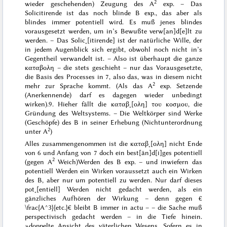
2
wieder geschehenden) Zeugung des A
exp. –
Das
Solicitirende ist das noch
blinde
B exp., das aber
als
blindes
immer potentiell wird
. Es muß jenes blindes
vorausgesetzt werden, um in’s Bewußte verw[an]d[e]lt zu
werden. – Das
Solic˖[itirende]
ist der natürliche Wille, der
in jedem Augenblick sich ergibt, obwohl noch nicht in’s
Gegentheil verwandelt ist. – Also ist überhaupt die ganze
καταβολη
– die stets geschieht – nur das
Vorausgesetzte
,
die
Basis des Processes in 7
, also das, was in diesem nicht
2
mehr zur Sprache kommt. (
Als das A
exp. Setzende
(Anerkennende)
darf es dagegen
wieder unbedingt
wirken
).
9. Hieher fällt die
καταβ˖[ολη] του κοσμου
, die
Gründung des Weltsystems. – Die Weltkörper sind Werke
(Geschöpfe) des B in seiner Erhebung (Nichtunterordnung
2
unter A
)
Alles zusammengenommen ist die
καταβ˖[ολη]
nicht Ende
von 6 und Anfang von 7 doch ein best[än]d[i]ges potentiell
2
(gegen A
Weich
)Werden des B exp. – und inwiefern das
potentiell Werden ein
Wirken
voraussetzt auch ein Wirken
des B, aber nur um potentiell zu werden. Nur darf dieses
pot˖[entiell] Werden nicht gedacht werden, als ein
gänzliches
Aufhören
der
Wirkung
– denn gegen €
\frac{A^3}{etc.}€ bleibt B immer
in actu
– – die Sache muß
perspectivisch gedacht werden – in die Tiefe hinein.
»doppelte Ansicht des väterlichen Wesens. Sofern es in