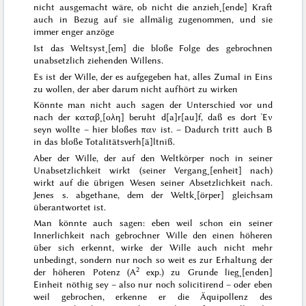
nicht ausgemacht wäre, ob nicht die anzieh˖[ende] Kraft
auch in Bezug auf sie allmälig zugenommen, und sie
immer enger anzöge
Ist das Weltsyst˖[em] die bloße Folge des gebrochnen
unabsetzlich
ziehenden Willens.
Es ist der Wille, der es aufgegeben hat, alles
Zumal
in Eins
zu wollen, der aber darum nicht aufhört zu wirken
Könnte man nicht auch sagen der Unterschied vor und
nach der
καταβ˖[ολη]
beruht d[a]r[au]f, daß es dort
Ἑν
seyn wollte – hier bloßes
παν
ist. – Dadurch tritt auch B
in das bloße Totalitätsverh[ä]ltniß.
Aber der Wille, der auf den Weltkörper noch in seiner
Unabsetzlichkeit wirkt (seiner Vergang˖[enheit] nach)
wirkt auf die übrigen Wesen seiner Absetzlichkeit nach.
Jenes s. abgethane, dem der Weltk˖[örper] gleichsam
überantwortet ist.
Man könnte auch sagen: eben weil schon ein seiner
Innerlichkeit
nach gebrochner Wille den einen höheren
über sich erkennt, wirke der Wille auch nicht mehr
unbedingt
, sondern nur noch so weit es zur Erhaltung der
2
der höheren Potenz (A
exp.) zu Grunde lieg˖[enden]
Einheit nöthig sey – also nur noch solicitirend – oder eben
weil gebrochen, erkenne er die Äquipollenz des