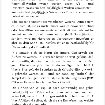
2
Potentiell-Werden
(weich werden gegen A
) – und
inwiefern dieses ein best[än]d[i]g[e]s Wirken voraussetzt –
auch ein best[än]d[i]g[e]s Wirken des B exp. aber nur
um
potentiell zu werden.
»die doppelte Ansicht des väterlichen Wesens. Denn sofern
es in sich ist, ist es noch immer, was es zuvor war, blind
oder bewußtlos zusammenziehende Kraft aber als solche
kommt es nicht mehr
zum Actus
(bloß Solic˖[itation]
sondern wird im Hervortreten überwunden) inwiefern er
aber in dem Sohn ist, insofern ist er in best[än]d[i]g[e]r
Überwindung der Blindheit.
In 6 sträubt sich die Natur das Innere, Geisterwelt das
Äußere zu werden. In 7 werden beyde so weit geführt, daß
sie freywillig die eine nach innen, die andre nach außen
geht. Hieher das
אדם קדמון
, in
dessen
Figur nicht bloß €
\frac{a^3}{a^2=(a=b)}€ sondern auch €\frac{A^3}{A^2 = A=B}
€ gebracht werden soll, und der dann eig˖[entlich] der
Tempel des heiligen Geistes ist, die
Herstellung
dieses
קדמון
אדם
oder Urmenschen ist das Werk
Christi
3
Die Einheit von A
exp. ist doch nothwendig und gehet
potent˖[iell] vom Vater, actuell vom Sohne aus, weil auf
jeden Fall, wenn B in A umgewandelt ist, die
Einheit
für
€
\frac{A^3}{etc.}€
selbst, durch die sie Ein Wesen ist, welche
Einheit also d. Geist gibt.