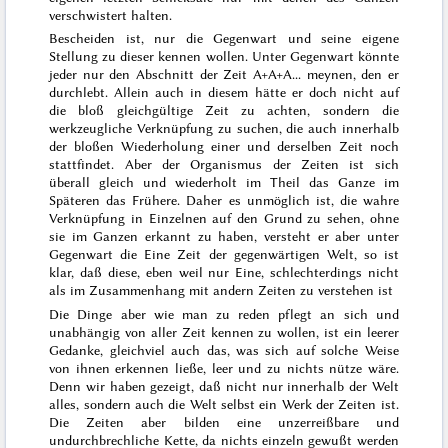
verschwistert halten.
Bescheiden ist, nur die Gegenwart und seine eigene
Stellung zu dieser kennen wollen. Unter Gegenwart könnte
jeder nur den Abschnitt der Zeit A+A+A... meynen, den er
durchlebt. Allein auch in diesem hätte er doch nicht auf
die bloß gleichgültige Zeit zu achten, sondern die
werkzeugliche Verknüpfung zu suchen, die auch innerhalb
der bloßen Wiederholung einer und derselben Zeit noch
stattfindet. Aber der Organismus der Zeiten ist sich
überall gleich und wiederholt im Theil das Ganze im
Späteren das Frühere. Daher es unmöglich ist, die wahre
Verknüpfung in Einzelnen auf den
Grund
zu sehen, ohne
sie im Ganzen erkannt zu haben, versteht er aber unter
Gegenwart die Eine Zeit der gegenwärtigen Welt, so ist
klar, daß diese, eben weil nur Eine, schlechterdings nicht
als im Zusammenhang mit andern Zeiten zu verstehen ist
Die Dinge aber wie man zu reden pflegt an sich und
unabhängig von aller Zeit kennen zu wollen, ist ein leerer
Gedanke, gleichviel auch das, was sich auf solche Weise
von ihnen erkennen ließe, leer und zu nichts nütze wäre.
Denn wir haben gezeigt, daß nicht nur innerhalb der Welt
alles, sondern auch die Welt selbst ein Werk der Zeiten ist.
Die Zeiten aber bilden eine unzerreißbare und
undurchbrechliche Kette, da nichts einzeln gewußt werden