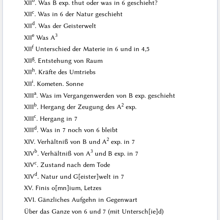
b
XII
. Was B exp. thut oder was in 6 geschieht?
c
XII
. Was in 6 der Natur geschieht
d
XII
. Was der Geisterwelt
e
3
XII
Was A
f
XII
Unterschied der Materie in 6 und in 4,5
g
XII
. Entstehung von Raum
h
XII
. Kräfte des Umtriebs
i
XII
. Kometen. Sonne
a
XIII
. Was im Vergangenwerden von B exp. geschieht
b
2
XIII
. Hergang der Zeugung des A
exp.
c
XIII
. Hergang in 7
d
XIII
. Was in 7 noch von 6 bleibt
2
XIV. Verhältniß von B und A
exp. in 7
b
3
XIV
. Verhältniß von A
und B exp. in 7
c
XIV
. Zustand nach dem Tode
d
XIV
. Natur und G[eister]welt in 7
XV.
Finis o[mn]ium
,
Letzes
XVI. Gänzliches Aufgehn in Gegenwart
Über das Ganze von 6 und 7 (mit Untersch[ie]d)