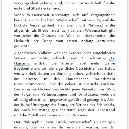
Vergangenheit gelangt sind, die wir unzweifelhaft für die
erste und älteste erkennen.
Wenn Wissenschaft überhaupt sich auf Vergangenheit
bezieht, so die höchste Wissenschaft nothwendig auf die
höchste Vergangenheit. Hat aber nicht Philosophie die
allgemein als Streben nach der höchsten Wissenschaft gilt
von jeher die Gränzen der Welt zu überschreiten, die
Herkunft der Dinge vom ersten Anfang abzuleiten
gesucht?
Jugendlichen Völkern war ihr wahres oder eingebildetes
Wissen Geschichte;
vielleicht
, sagt der tiefsinnige
J.G.
Hamann
,
enthält die älteste Fabel mehr wahre
Begebenheiten, als die eigentliche Geschichte
, das heißt,
wie wir dieß deuten zu dürfen glauben, vielleicht
enthält
die älteste, in den Hauptsachen wundersam
übereinstimmende, Fabel der Völker, Bruchstücke, einzelne
Laute der wirklichen Geschichte jener Vorzeiten der Welt,
der Folge von Veränderungen und Umstürzen, wodurch
allmälig alles in den gegenwärtigen Stand gelangt ist. Aber
der frühe Untergang des Sinns, der Verlust des Schlüssels,
der noch heutzutag gesucht wird, zeigt den Unbestand
und die Zufälligkeit eines solchen Wissens.
Hat Philosophie ihren Zweck, Wissenschaft zu erzeugen
erreicht, oder kann sie ihn erreichen, warum, wie der