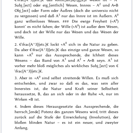
2
Subj˖[ect] oder eig˖[entlich] Wesen,
Innres
– A
und A=B
Obj˖[ect] oder Form oder Äußres (doch die
universio
nicht
3
0
zu vergessen) und daß A
nur das Innre ist im Äußern. A
0
ganz willenloses Wesen.
###
Die ewige Freyheit (+A
)
0
konnt’ es nicht fahen; der Wille (+A
) ist außer dem Wesen,
und doch ist der Wille nur das Wesen und das Wesen der
Wille.
0
2. €\frac{A^3}{etc.}€ lockt +A
sich in die Natur zu geben.
Da aber €\frac{A^3}{etc.}€ das einzige und ganze Wesen, so
0
kann +A
nur das Aussprechende, die Ichheit dieses
3
2
3
Wesens – das Band von A
und A
= A=B seyn. A
ist
vorher mehr bloß mögliches als wirkliches Subj˖[ect] von €
\frac{A^3}{etc.}€.
0
3. Aber in +A
sind selbst streitende Willen. Es muß sich
entscheiden, und zwar so daß es das, was sein aller
Innerstes ist, die Natur und Kraft seiner Selbstheit
heraussetze, B, das an sich oder in der Ruhe =A, nur im
Wirken
=B ist.
4. Indem dieses Herausgesetzte das Aussprechende, die
herrsch˖[ende] Potenz des ganzen Wesens wird, tritt dieses
zurück auf die Stufe der Einwickelung (Involution), der
bloßen blinden Natur – es ist ein neuer, und zweyter
Anfang.