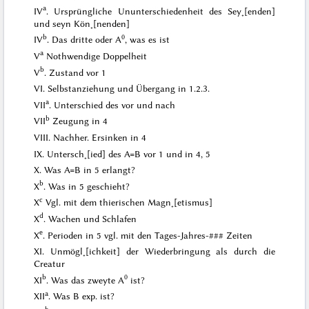
a
IV
. Ursprüngliche Ununterschiedenheit des Sey˖[enden]
und seyn Kön˖[nenden]
b
0
IV
. Das dritte oder A
, was es ist
a
V
Nothwendige Doppelheit
b
V
. Zustand vor 1
VI. Selbstanziehung und
Übergang in 1.2.3.
a
VII
. Unterschied des vor und nach
b
VII
Zeugung in 4
VIII. Nachher. Ersinken in 4
IX. Untersch˖[ied] des A=B vor 1 und in 4, 5
X. Was A=B in 5 erlangt?
b
X
. Was in 5 geschieht?
c
X
Vgl. mit dem thierischen Magn˖[etismus]
d
X
. Wachen und Schlafen
e
X
. Perioden in 5 vgl. mit den Tages-Jahres-
###
Zeiten
XI. Unmögl˖[ichkeit] der Wiederbringung als durch die
Creatur
b
0
XI
. Was das zweyte A
ist?
a
XII
. Was B exp. ist?