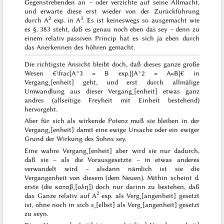
Gegenstrebenden an – oder
verzichte
auf seine Allmacht,
und erwarte diese erst wieder von der Zurückführung
2
3
durch A
exp. in A
. Es ist keineswegs so ausgemacht wie
es §. 383 steht, daß es genau noch
eben das
sey – denn zu
einem relativ
passiven
Princip hat es sich ja eben durch
das Anerkennen des höhren gemacht.
Die richtigste Ansicht bleibt doch, daß dieses ganze große
Wesen €\frac{A^3 = B exp.}{A^2 = A=B}€ in
Vergang˖[enheit] geht, und erst durch allmälige
Umwandlung aus dieser Vergang˖[enheit] etwas ganz
andres (allseitige Freyheit mit Einheit bestehend)
hervorgeht.
Aber für sich als
wirkende
Potenz muß sie bleiben in der
Vergang˖[enheit] damit eine ewige Ursache oder ein ewiger
Grund der Wirkung des Sohns sey.
Eine wahre Vergang˖[enheit] aber wird sie nur dadurch,
daß sie – als die Vorausgesetzte – in etwas anderes
verwandelt wird – alsdann nämlich ist sie
die
Vergangenheit von diesem
(dem Neuen). Mithin scheint d.
erste (die
καταβ˖[ολη]
) doch nur darinn zu bestehen, daß
2
das Ganze relativ auf A
exp. als Verg˖[angenheit] gesetzt
ist, ohne noch
in sich s˖[elbst]
als Verg˖[angenheit] gesetzt
zu seyn.