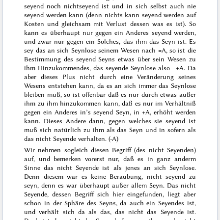
seyend noch nichtseyend ist und in sich selbst auch nie
seyend werden kann (denn nichts kann seyend werden auf
Kosten und gleichsam mit Verlust dessen was es ist). So
kann es überhaupt nur gegen ein Anderes seyend werden,
und zwar nur gegen ein Solches, das ihm das Seyn ist. Es
sey das an sich Seynlose seinem Wesen nach =A, so ist die
Bestimmung des seyend Seyns etwas über sein Wesen zu
ihm Hinzukommendes, das seyende Seynlose also =+A. Da
aber dieses Plus nicht durch eine Veränderung
seines
Wesens entstehen kann, da es an sich immer das Seynlose
bleiben muß, so ist offenbar daß es nur durch etwas außer
ihm zu ihm hinzukommen kann, daß es nur im Verhältniß
gegen ein Anderes in’s seyend Seyn, in +A, erhöht werden
kann. Dieses Andere dann, gegen welches sie seyend ist
muß sich natürlich zu ihm als das Seyn und in sofern als
das nicht Seyende verhalten. (-A)
Wir nehmen sogleich diesen Begriff (des nicht Seyenden)
auf, und bemerken vorerst nur, daß es in ganz anderm
Sinne das nicht Seyende ist als jenes an sich Seynlose.
Denn diesem war es keine Beraubung, nicht seyend zu
seyn, denn es war überhaupt außer allem Seyn. Das nicht
Seyende, dessen Begriff sich hier eingefunden, liegt aber
schon in der Sphäre des Seyns, da auch ein Seyendes ist,
und verhält sich da als das, das nicht das Seyende ist.