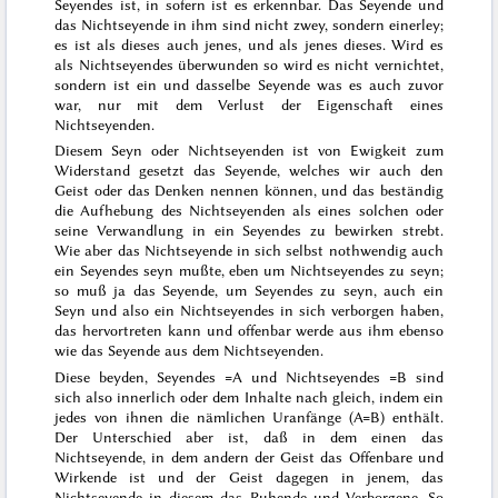
Seyendes ist, in sofern ist es erkennbar. Das Seyende und
das Nichtseyende in ihm sind nicht zwey, sondern einerley;
es ist als dieses auch jenes, und als jenes dieses. Wird es
als
Nichtseyendes überwunden so wird es nicht vernichtet,
sondern ist ein und dasselbe Seyende was es auch zuvor
war, nur mit dem Verlust der Eigenschaft eines
Nichtseyenden.
Diesem Seyn oder Nichtseyenden ist von Ewigkeit zum
Widerstand gesetzt das Seyende, welches wir auch den
Geist oder das Denken nennen können, und das beständig
die Aufhebung des Nichtseyenden als eines solchen oder
seine Verwandlung in ein Seyendes zu bewirken strebt.
Wie aber das Nichtseyende in sich selbst nothwendig auch
ein Seyendes seyn mußte, eben um Nichtseyendes zu seyn;
so muß ja das Seyende, um Seyendes zu seyn, auch ein
Seyn und also ein Nichtseyendes in sich verborgen haben,
das hervortreten kann und offenbar werde aus ihm ebenso
wie das Seyende aus dem Nichtseyenden.
Diese beyden, Seyendes =A und Nichtseyendes =B sind
sich also innerlich oder dem Inhalte nach gleich, indem ein
jedes von ihnen die nämlichen Uranfänge (A=B) enthält.
Der Unterschied aber ist, daß in dem einen das
Nichtseyende, in dem andern der Geist das Offenbare und
Wirkende ist und der Geist dagegen in jenem, das
Nichtseyende in diesem das Ruhende und Verborgene. So