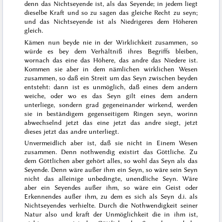
denn
das Nichtseyende
ist
, als das Seyende; in jedem liegt
dieselbe Kraft und so zu sagen das gleiche Recht zu seyn;
und das Nichtseyende ist
als
Niedrigeres dem Höheren
gleich
.
Kämen nun beyde nie in der Wirklichkeit zusammen, so
würde es bey dem Verhältniß ihres Begriffs bleiben,
wornach das eine das Höhere, das andre das Niedere ist.
Kommen sie aber in dem nämlichen wirklichen Wesen
zusammen, so daß ein Streit um das Seyn zwischen beyden
entsteht: dann ist es unmöglich, daß eines dem andern
weiche, oder wo es das Seyn gilt eines dem andern
unterliege, sondern grad gegeneinander wirkend, werden
sie in beständigem gegenseitigem Ringen seyn, worinn
abwechselnd jetzt das eine jetzt das andre siegt, jetzt
dieses jetzt das andre unterliegt.
Unvermeidlich aber ist, daß sie nicht in Einem Wesen
zusammen. Denn nothwendig existirt das Göttliche. Zu
dem Göttlichen aber gehört alles, so wohl das Seyn als das
Seyende. Denn wäre außer ihm ein Seyn, so wäre sein Seyn
nicht das alleinige unbedingte, unendliche Seyn. Wäre
aber ein Seyendes außer ihm, so wäre ein Geist oder
Erkennendes außer ihm, zu dem es sich als Seyn d.i. als
Nichtseyendes verhielte. Durch die Nothwendigkeit seiner
Natur also und kraft der Unmöglichkeit die in ihm ist,