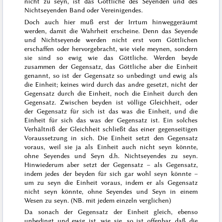
nicht zu seyn, ist das Göttliche des Seyenden und des
Nichtseyenden Band oder Vereinigendes.
Doch auch hier muß erst der Irrtum hinweggeräumt
werden, damit die Wahrheit erscheine. Denn das Seyende
und Nichtseyende werden nicht erst vom Göttlichen
erschaffen oder hervorgebracht, wie viele meynen, sondern
sie sind so ewig wie das Göttliche. Werden beyde
zusammen der Gegensatz, das Göttliche aber die Einheit
genannt, so ist der Gegensatz so unbedingt und ewig als
die Einheit; keines wird durch das andre gesetzt, nicht der
Gegensatz durch die Einheit, noch die Einheit durch den
Gegensatz. Zwischen beyden ist völlige Gleichheit, oder
der Gegensatz für sich ist das was die Einheit, und die
Einheit für sich das was der Gegensatz ist. Ein solches
Verhältniß der Gleichheit schließt das einer gegenseitigen
Voraussetzung in sich. Die Einheit setzt den Gegensatz
voraus, weil sie ja als Einheit auch nicht
seyn
könnte,
ohne Seyendes und Seyn d.h. Nichtseyendes zu seyn.
Hinwiederum aber setzt der Gegensatz – als Gegensatz,
indem jedes der beyden für sich gar wohl seyn könnte –
um zu seyn die Einheit voraus, indem er als
Gegensatz
nicht
seyn
könnte, ohne Seyendes und Seyn in einem
Wesen zu seyn. (NB. mit jedem einzeln verglichen)
Da sonach der Gegensatz der Einheit gleich, ebenso
unbedingt und ewig ist, wie sie, so ist offenbar, daß die