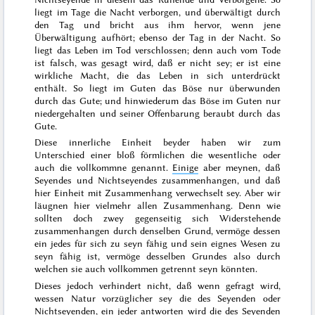
liegt im Tage die Nacht verborgen, und überwältigt durch
den Tag und bricht aus ihm hervor, wenn jene
Überwältigung aufhört; ebenso der Tag in der Nacht. So
liegt das Leben im Tod verschlossen; denn auch vom Tode
ist falsch, was gesagt wird, daß er nicht sey; er ist eine
wirkliche Macht, die das Leben in sich unterdrückt
enthält. So liegt im Guten das Böse nur überwunden
durch das Gute; und hinwiederum das Böse im Guten nur
niedergehalten und seiner Offenbarung beraubt durch das
Gute.
Diese innerliche Einheit beyder haben wir zum
Unterschied einer bloß förmlichen die wesentliche oder
auch die vollkommne genannt.
Einige
aber meynen, daß
Seyendes und Nichtseyendes zusammenhangen, und daß
hier Einheit mit Zusammenhang verwechselt sey
.
Aber wir
läugnen hier vielmehr allen Zusammenhang. Denn wie
sollten doch zwey gegenseitig sich Widerstehende
zusammenhangen durch denselben Grund, vermöge dessen
ein jedes für sich zu seyn fähig und sein eignes Wesen zu
seyn fähig ist, vermöge desselben Grundes also durch
welchen sie auch vollkommen getrennt seyn könnten.
Dieses jedoch verhindert nicht, daß wenn gefragt wird,
wessen Natur vorzüglicher sey die des Seyenden oder
Nichtseyenden, ein jeder antworten wird die des Seyenden