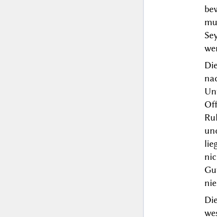
be
mu
Se
we
Di
na
Un
Of
Ru
un
li
nic
Gu
ni
Di
we