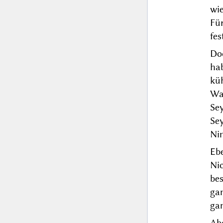
wie
Fü
fes
Do
ha
kü
Wa
Se
Se
Ni
Eb
Ni
be
ga
gan
Ab