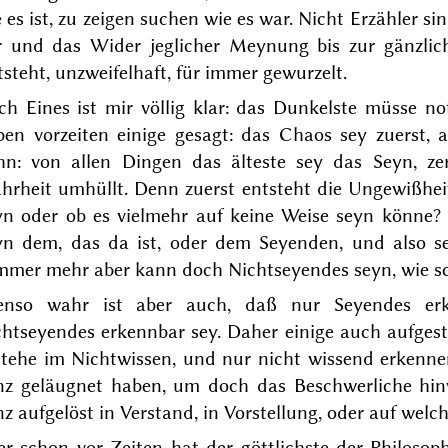
 es ist, zu zeigen suchen wie es war. Nicht Erzähler s
r und das Wider jeglicher Meynung bis zur gänzlic
tsteht, unzweifelhaft, für immer gewurzelt.
ch Eines ist mir völlig klar: das Dunkelste müsse n
ben vorzeiten einige gesagt: das Chaos sey zuerst, 
hn: von allen Dingen das älteste sey das
Seyn
, ze
hrheit umhüllt. Denn zuerst entsteht die Ungewißhei
yn oder ob es vielmehr auf keine Weise seyn könne? 
yn dem, das da
ist
, oder dem Seyenden, und also s
mmer mehr aber kann doch Nichtseyendes seyn
, wie 
enso wahr ist aber auch, daß nur Seyendes erk
chtseyendes erkennbar sey. Daher einige auch aufges
stehe im Nichtwissen, und nur nicht wissend erkenne
nz geläugnet haben, um doch das Beschwerliche hin
z aufgelöst in Verstand, in Vorstellung, oder auf welch
er schon vor Zeiten hat
der göttlichste der Philosop