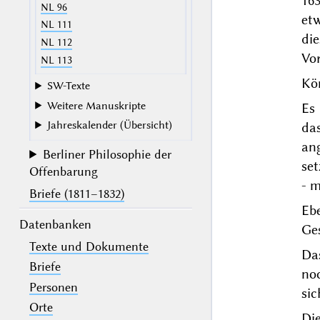
16
NL 96
et
NL 111
die
NL 112
Vor
NL 113
Kö
SW-Texte
Weitere Manuskripte
Es 
Jahreskalender (Übersicht)
das
an
Berliner Philosophie der
se
Offenbarung
- m
Briefe (1811–1832)
Eb
Datenbanken
Ge
Texte und Dokumente
Da
Briefe
no
Personen
sic
Orte
Di