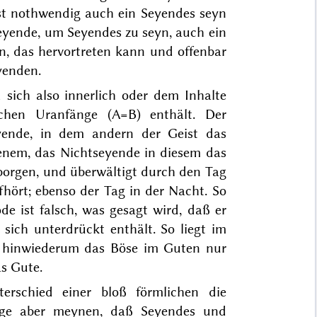
bst nothwendig auch ein Seyendes seyn
eyende, um Seyendes zu seyn, auch ein
n, das hervortreten kann und offenbar
yenden.
sich also innerlich oder dem Inhalte
chen Uranfänge (A=B) enthält. Der
yende, in dem andern der Geist das
enem, das Nichtseyende in diesem das
borgen, und überwältigt durch den Tag
hört; ebenso der Tag in der Nacht. So
e ist falsch, was gesagt wird, daß er
 sich unterdrückt enthält. So liegt im
 hinwiederum das Böse im Guten nur
s Gute.
erschied einer bloß förmlichen die
ge
aber meynen, daß
Seyendes und