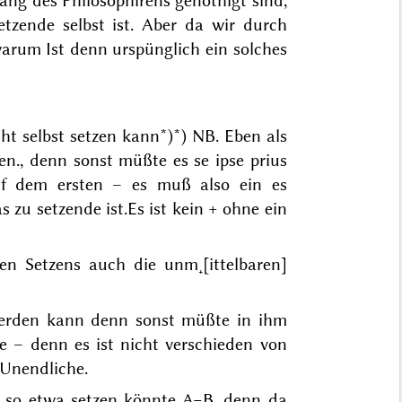
ng des Philosophirens genöthigt sind,
tzende selbst ist. Aber da wir durch
warum
Ist
denn urspünglich ein solches
cht selbst setzen kann*)
*) NB. Eben
als
en.
, denn sonst müßte es
se ipse prius
f dem ersten – es muß also ein es
zu setzende ist.
Es ist kein + ohne ein
gen Setzens auch die unm˖[ittelbaren]
 werden kann denn sonst müßte in ihm
 – denn es ist nicht verschieden von
 Unendliche.
n so etwa setzen könnte A=B, denn da