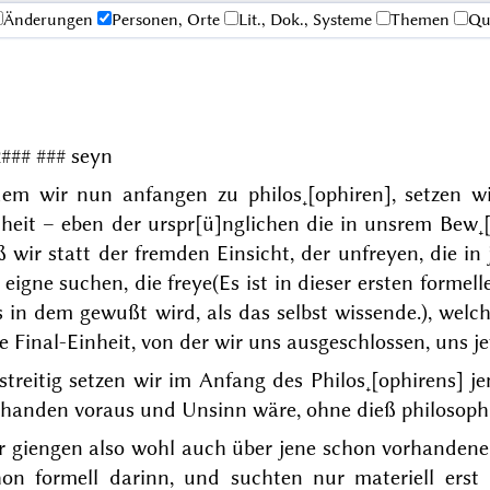
Änderungen
Personen, Orte
Lit., Dok., Systeme
Themen
Qu
2
### ###
seyn
dem wir nun anfangen zu philos˖[ophiren], setzen 
heit – eben der urspr[ü]nglichen die in unsrem Bew˖
 wir statt der fremden Einsicht, der unfreyen, die in
 eigne suchen, die freye
(Es ist in dieser ersten forme
 in dem gewußt wird, als das selbst wissende.)
, welc
e Final-Einheit, von der wir uns ausgeschlossen, uns j
treitig setzen wir im Anfang des Philos˖[ophirens] je
rhanden
voraus und Unsinn wäre, ohne dieß philosophi
r giengen also wohl auch über jene schon vorhandene 
hon formell darinn, und suchten nur materiell er