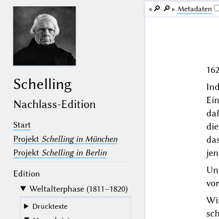
🔎︎
🔎︎
Me­ta­da­ten
16
Schelling
In
Ein
Nachlass-Edition
daß
Start
die
Projekt
Schelling in München
das
jen
Projekt
Schelling in Berlin
Uns
Edition
vo
Weltalterphase (1811–1820)
Wi
Drucktexte
sc