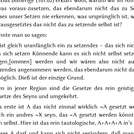
3
Das Bisherige (161.62) erklärt wohl, warum
wir
im Anfa
was voraus-zusetzen, das ebendarum nicht das zu Se
ses unser Setzen nie erkennen, was ursprünglich
ist
, 
ausgesetztes das nicht das zu setzende selbst ist?
nnte man so sagen:
ist gleich uranfänglich ein zu setzendes – das sich ni
 sich setzen Könnende kann es sich nicht selbst setz
gen˖[ommen] werden und wir wären also nicht au
tzendes angenommen werden, das ebendarum nicht das 
öglich. Dieß ist der einzige Grund.
en in jener Region sind die Gesetze des rein geisti
setze des Seyns und umgekehrt.
s erste ist A das nicht einmal wirklich =A gesetzt
ch ein andres =X seyn, das =A gesetzt werden könnte
h selbst. Hier ist das rein tautologische, A+A+A+A in’s
eses A darf und kann sich nicht verändern, daß ma