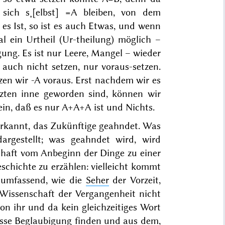
ich s˖[elbst] =A bleiben, von dem
 es Ist, so ist es auch Etwas, und wenn
al ein Urtheil (Ur-theilung) möglich –
gung. Es ist nur Leere, Mangel – wieder
 auch nicht setzen, nur voraus-setzen.
zen wir -A voraus. Erst nachdem wir es
tzten inne geworden sind, können wir
ein, daß es nur A+A+A ist und Nichts.
rkannt, das Zukünftige geahndet. Was
argestellt; was geahndet wird, wird
schaft vom Anbeginn der Dinge zu einer
eschichte zu erzählen: vielleicht kommt
t umfassend, wie die
Seher
der Vorzeit,
 Wissenschaft der Vergangenheit nicht
von ihr und da kein gleichzeitiges Wort
üsse Beglaubigung finden und aus dem,