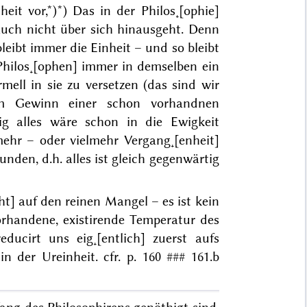
eit vor,*)
*) Das in der Philos˖[ophie]
uch nicht über sich hinausgeht. Denn
leibt immer die Einheit – und so bleibt
hilos˖[ophen] immer in demselben ein
ell in sie zu versetzen (das sind wir
m
Gewinn einer schon vorhandnen
tig alles wäre schon in die Ewigkeit
ehr – oder vielmehr Vergang˖[enheit]
unden, d.h. alles ist gleich gegenwärtig
t] auf den reinen Mangel – es ist kein
rhandene, existirende Temperatur des
educirt uns eig˖[entlich] zuerst aufs
n der Ureinheit. cfr. p. 160
### 161.b