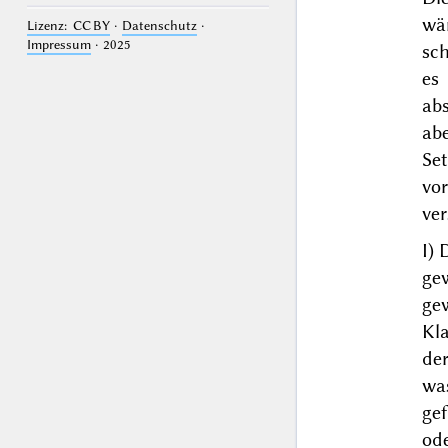
wä
Lizenz: CC BY
·
Datenschutz
·
Impressum
· 2025
sch
es 
abs
ab
Set
vo
ver
I)
D
ge
gew
Kla
de
wa
gef
od