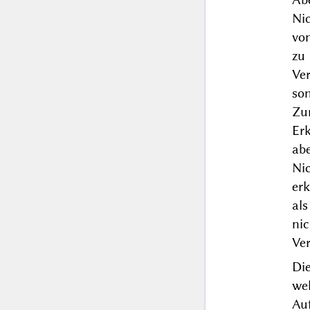
Ni
vo
zu
Ve
so
Zu
Erk
abe
Ni
erk
als
ni
Ver
Di
we
Au