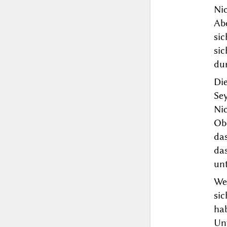
Ni
Ab
si
si
du
Die
Se
Ni
Obe
das
da
un
We
sic
ha
Un