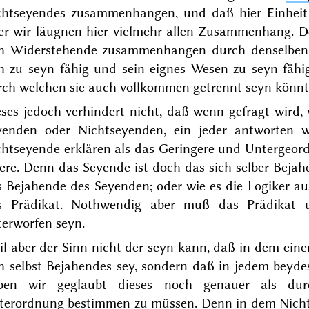
chtseyendes zusammenhangen, und daß hier Einhei
er wir läugnen hier vielmehr allen Zusammenhang. De
ch Widerstehende zusammenhangen durch denselben 
ch zu seyn fähig und sein eignes Wesen zu seyn fähi
rch welchen sie auch vollkommen getrennt seyn könnt
ses jedoch verhindert nicht, daß wenn gefragt wird,
yenden oder Nichtseyenden, ein jeder antworten 
chtseyende erklären als das Geringere und Untergeor
re. Denn das Seyende ist doch das sich selber Bejah
 Bejahende des Seyenden; oder wie es die Logiker au
s Prädikat. Nothwendig aber muß das Prädikat 
terworfen seyn.
il aber der Sinn nicht der seyn kann, daß in dem ein
h selbst Bejahendes sey, sondern daß in jedem beyde
ben wir geglaubt dieses noch
genauer
als durc
terordnung bestimmen zu müssen. Denn in dem Nichts