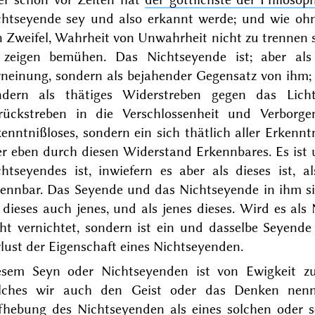
chtseyende sey und also erkannt werde; und wie ohn
n Zweifel, Wahrheit von Unwahrheit nicht zu trennen 
 zeigen bemühen. Das Nichtseyende
ist
; aber als
rneinung, sondern als bejahender Gegensatz von ihm; 
ndern als thätiges Widerstreben gegen das Licht
rückstreben in die Verschlossenheit und Verborgen
enntnißloses, sondern ein sich thätlich aller Erkenn
r eben durch diesen Widerstand Erkennbares. Es ist u
chtseyendes ist, inwiefern es aber als dieses
ist
, a
ennbar. Das Seyende und das Nichtseyende in ihm sin
 dieses auch jenes, und als jenes dieses. Wird es
als
N
cht vernichtet, sondern ist ein und dasselbe Seyend
lust der Eigenschaft eines Nichtseyenden.
esem Seyn oder Nichtseyenden ist von Ewigkeit z
lches wir auch den Geist oder das Denken nenn
fhebung des Nichtseyenden als eines solchen oder 