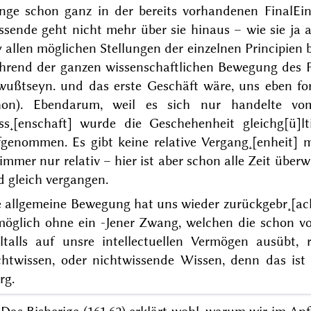
enge schon ganz in
der bereits vorhandenen FinalEinh
ssende geht nicht mehr über sie hinaus – wie
sie
ja a
 allen möglichen Stellungen der einzelnen Principien b
hrend der ganzen wissenschaftlichen Bewegung des P
wußtseyn.
und das erste Geschäft wäre, uns eben form
hon). Ebendarum, weil es sich nur handelte
vo
ss˖[enschaft] wurde die Geschehenheit gleichg[ü]l
fgenommen. Es gibt keine
relative
Vergang˖[enheit] m
 immer nur relativ – hier ist aber schon alle Zeit überw
 gleich vergangen.
 allgemeine Bewegung hat uns wieder zurückgebr˖[ach
möglich ohne ein -
Jener Zwang, welchen die schon vo
ltalls auf unsre intellectuellen Vermögen ausübt, r
htwissen, oder nichtwissende Wissen, denn das ist i
rg.