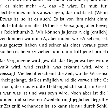
r’ es nicht mehr =A, das =B wäre. Es muß für s
lechterdings nichts auszusagen, das nichts ist. (Wenn
Etwas ist, so ist es auch) Es ist von ihm nicht einm
olute Inhibition alles Urtheils – Versagung aller Bewe
er Reichthum.
NB. Wir können ja jenes A eig˖[entlich]
zen können wir nur +A, aber indem wir +A setzen, set
raus-gesetzt haben und seiner als eines voraus-gese
suchen es hervorzuziehen, und dann tritt jene Formel 
as Vergangene wird gewußt, das Gegenwärtige wird e
wußt wird, wird erzählt; was erkannt wird, wird d
eissagt. Vielleicht erscheint die Zeit, wo die Wissen
rheit gelangt, daß es möglich wird die vorweltliche G
r noch, der das größte Heldengedicht sind
, im Geis
s war, was ist und was seyn wird
. Noch aber ist die
unden; mit schweren Zweifeln ringt jeglicher Begriff 
er Zeugniß vorhanden ist, so kann sie nur durch Schl