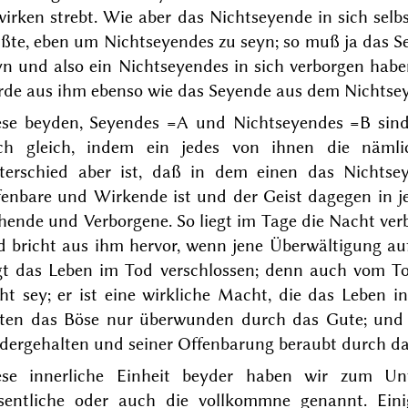
wirken strebt. Wie aber das Nichtseyende in sich sel
ßte, eben um Nichtseyendes zu seyn; so muß ja das S
yn und also ein Nichtseyendes in sich verborgen habe
rde aus ihm ebenso wie das Seyende aus dem Nichtse
ese beyden, Seyendes =A und Nichtseyendes =B sind 
ch gleich, indem ein jedes von ihnen die nämli
terschied aber ist, daß in dem einen das Nichtse
fenbare und Wirkende ist und der Geist dagegen in j
hende und Verborgene. So liegt im Tage die Nacht ver
d bricht aus ihm hervor, wenn jene Überwältigung auf
egt das Leben im Tod verschlossen; denn auch vom Tod
ht sey; er ist eine wirkliche Macht, die das Leben in
ten das Böse nur überwunden
durch das Gute; und
edergehalten und seiner Offenbarung beraubt durch da
ese innerliche Einheit beyder haben wir zum Unt
sentliche oder auch die vollkommne genannt.
Eini