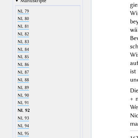
Manuskripte
gi
NL 79
Wi
NL 80
bey
NL 81
wä
NL 82
Be
NL 83
sc
NL 84
Wi
NL 85
au
NL 86
ist
NL 87
und
NL 88
NL 89
Die
NL 90
+ 
NL 91
We
NL 92
Nic
NL 93
ma
NL 94
NL 95