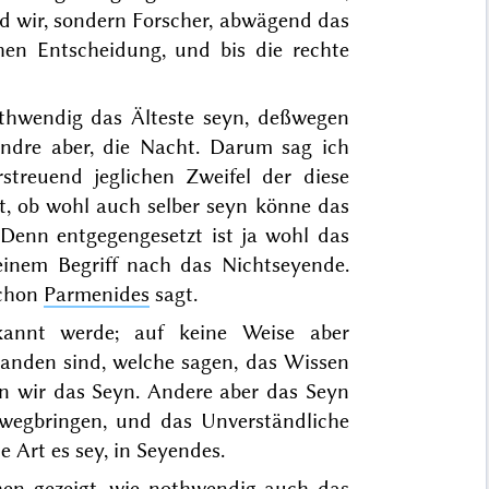
ind wir, sondern Forscher, abwägend das
hen Entscheidung, und bis die rechte
othwendig das Älteste seyn, deßwegen
andre aber, die Nacht. Darum sag ich
rstreuend jeglichen Zweifel der diese
t, ob wohl auch selber seyn könne das
Denn entgegengesetzt ist ja wohl das
einem Begriff nach das Nichtseyende.
schon
Parmenides
sagt.
annt werde; auf keine Weise aber
tanden sind, welche sagen, das Wissen
n wir das Seyn. Andere aber das Seyn
wegbringen, und das Unverständliche
e Art es sey, in Seyendes.
hen
gezeigt,
wie nothwendig auch das