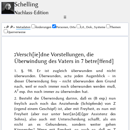
Schelling
Nachlass-Edition
☰
🔎︎
🔎︎
Me­ta­da­ten
Änderungen
Personen, Orte
Lit., Dok., Systeme
Themen
Querverweise
ג
Versch[ie]dne Vorstellungen, die
Überwindung des Vaters
in 7 betre[ffend]
1. §. 98. Er ist zugleich überwunden und nicht
überwunden. Überwunden,
actu
jeden Augenblick – in
dieser Überwindung frey – nicht überwunden
dem Grund
nach
, weil er noch immer noch überwunden werden muß,
2
A
exp. ihn noch immer zu überwinden hat.
2. Besteht die Überwindung darinn, daß es (B exp.) nun
freylich auch noch das Anziehende (Schöpfende) von Z
(irgend einem Geschöpf) ist, aber mit Freyheit,
es nun mit
Freyheit
(aber nur unter best[än]d[i]ger Assistenz des
Sohns),
also auch mit Unterscheidung schafft, als ein
nicht an es Gebundenes
, sondern weiter gehen
Könnendes? Wenn mit Freyheit, so auch so, daß es Z