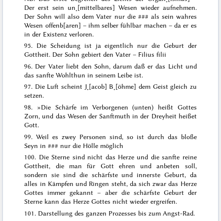
Der erst sein un˖[mittelbares] Wesen wieder aufnehmen.
Der Sohn will also dem Vater nur die
###
als sein wahres
Wesen offenb[aren] – ihm selber fühlbar machen – da er es
in der Existenz verloren.
95. Die Scheidung ist ja eigentlich nur die Geburt der
Gottheit. Der Sohn gebiert den Vater –
Filius filii
96.
Der Vater liebt den Sohn, darum daß er das Licht und
das sanfte Wohlthun in seinem Leibe ist
.
97.
Die Luft scheint J˖[acob] B˖[öhme] dem Geist gleich zu
setzen
.
98. »
Die Schärfe im Verborgenen (unten) heißt Gottes
Zorn, und das Wesen der Sanftmuth in der Dreyheit heißet
Gott
.
99.
Weil es zwey Personen sind, so ist durch das bloße
Seyn in
###
nur die Hölle möglich
100.
Die Sterne sind nicht das Herze und die sanfte reine
Gottheit, die man für Gott ehren und anbeten soll,
sondern sie sind die schärfste und innerste Geburt, da
alles in Kämpfen und Ringen steht,
da sich zwar das Herze
Gottes immer gekannt – aber die schärfste Geburt der
Sterne kann das Herze Gottes nicht wieder ergreifen
.
101.
Darstellung des ganzen Prozesses bis zum Angst-Rad.