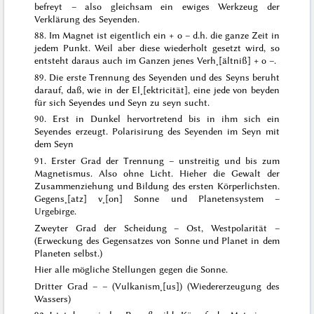
befreyt – also gleichsam ein ewiges Werkzeug der
Verklärung des Seyenden.
88. Im Magnet ist eigentlich ein + o – d.h. die ganze Zeit in
jedem Punkt. Weil aber diese wiederholt gesetzt wird, so
entsteht daraus auch im Ganzen jenes Verh˖[ältniß] + o –.
89. Die erste Trennung des Seyenden und des Seyns beruht
darauf, daß, wie in der El˖[ektricität], eine jede von beyden
für sich Seyendes und Seyn zu seyn sucht.
90. Erst in Dunkel hervortretend bis in ihm sich ein
Seyendes erzeugt. Polarisirung des Seyenden im Seyn mit
dem Seyn
91. Erster Grad der Trennung – unstreitig und bis zum
Magnetismus. Also ohne Licht. Hieher die Gewalt der
Zusammenziehung und Bildung des ersten Körperlichsten.
Gegens˖[atz] v˖[on] Sonne und Planetensystem –
Urgebirge.
Zweyter Grad der Scheidung – Ost, Westpolarität –
(Erweckung des Gegensatzes von Sonne und Planet in dem
Planeten selbst.)
Hier alle mögliche Stellungen gegen die Sonne.
Dritter Grad – – (Vulkanism˖[us]) (Wiedererzeugung des
Wassers)