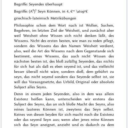
Begriffe: Seyendes überhaupt
0
1
Begriffe: (A
)
Seyn Können, in 4, €יי \atopי€
griechisch-lateinisch Metrikübungen
Philosophie schon dem Wort nach ist Wollen, Suchen,
Begehren, im letzten Ziel der Weisheit, und zunächst aber
weil Weisheit ohne Wissen sich nicht denken läßt, des
Wissens. Nicht des ersten besten, wie man zu reden pflegt,
sondern des Wissens das den Namen Weisheit verdient,
also, weil die Art des Wissens nach dem Gegenstande sich
bestimmt, eines Wissens, das auch nicht Wissen des
nächsten besten ist, des bloß zufällig Seyenden, das nichts
für sich hat als daß es eben seyend ist, und das vielleicht
besser überall nicht wäre, sondern dieß, dem gebührt zu
seyn, das nicht seyend sondern das Seyende selbst ist, sie
will das Vorausgesetzte, das Urbild, Original oder absolute
Subject alles Seyns.
Denn in einem jeden Seyenden, also in dem was allein
Existenz
heißen kann, unterscheiden wir erstens das
Subject des Seyns, das an sich bloße Macht des Seyns, also
reines lauteres Können ist, zweytens das Seyn selbst.
Keines von diesen beyden für sich macht noch die Existenz
oder das seyend Seyn aus; wenn aber jenes reine Können
sich das Seyn aneignet, anzieht und es dadurch zu dem