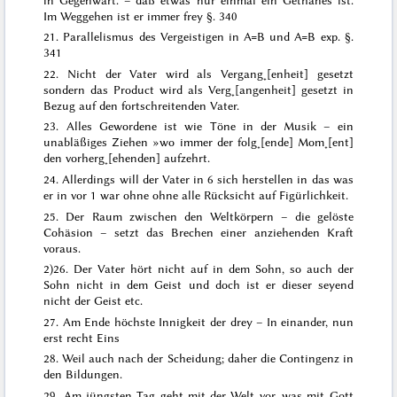
Im Weggehen
ist er immer frey §. 340
21. Parallelismus des Vergeistigen in A=B und A=B exp. §.
341
22. Nicht der Vater wird als Vergang˖[enheit] gesetzt
sondern das Product wird als Verg˖[angenheit] gesetzt in
Bezug auf den fortschreitenden Vater.
23. Alles Gewordene ist wie Töne in der Musik – ein
unabläßiges Ziehen »wo immer der folg˖[ende] Mom˖[ent]
den vorherg˖[ehenden] aufzehrt.
24. Allerdings will der Vater in 6 sich herstellen in das was
er in vor 1 war ohne ohne
alle Rücksicht auf Figürlichkeit.
25. Der Raum
zwischen
den Weltkörpern – die gelöste
Cohäsion – setzt das Brechen einer anziehenden Kraft
voraus.
2)
26. Der Vater hört nicht auf in dem Sohn, so auch der
Sohn nicht in dem Geist und doch ist er dieser seyend
nicht der Geist etc.
27. Am Ende höchste Innigkeit der drey – In einander, nun
erst recht Eins
28. Weil auch nach der Scheidung; daher die Contingenz in
den Bildungen.
29. Am jüngsten Tag geht mit der Welt vor, was mit Gott