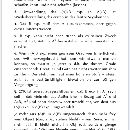
schaffen kann und nicht schaffen (lassen)
3. Umwandlung des (A)=B exp. in A(=B) ist
Wiederherstellung des ersten in das lautre Seynkönnen.
4. Das B exp. muß dem A zurückkommen, oder gegen
dieses Inneres werden.
5. B exp. kann nicht eher ruhen als es seinen Zweck
0
erreicht hat, A=B in A
herzustellen – zum Innersten zu
machen.
6. Wenn (A)B exp. einen gewissen Grad von Innerlichkeit
des A=B hervorgebracht hat, den wir etwa x nennen
können, so existirt ja jetzt x d.h. die diesem Grade
entsprechende Creatur und Gott hat nichts weiter mit ihm
zu thun.
Der
steht nun auf einer höheren Stufe – steigt
auf, ist in best[än]d[i]g[e]r Elevation bis zur völligen
Vergeistigung.
3
§. 270. ist zuerst
ausgeschl[oss]en
, daß B exp. in A
seyn
2
soll – daß vielmehr das Äußerliche in Bezug auf A
und
3
A=B, A
und dann dieses wieder umschließt, von dem aus
(A)B exp. in A(B) exp.
umgewandelt
.
Je mehr aus (A)B in A(B) umgewandelt desto mehr frey
vom Object (das, s. 6., stehen bleibt) – vom Seyn, immer
mehr
###
. B bleibt nicht im Obj˖[ect], sondern gienge
(
nachrollende
Wirkung Heimbringung der Natur) in A(B),