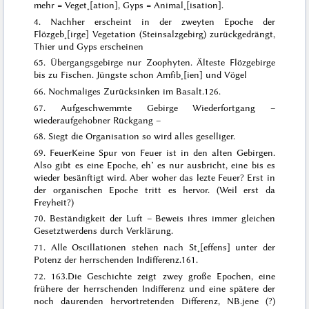
mehr = Veget˖[ation], Gyps = Animal˖[isation]
.
4.
Nachher erscheint in der zweyten Epoche der
Flözgeb˖[irge] Vegetation (Steinsalzgebirg) zurückgedrängt,
Thier und Gyps erscheinen
65.
Übergangsgebirge nur Zoophyten. Älteste Flözgebirge
bis zu Fischen. Jüngste schon Amfib˖[ien] und Vögel
66.
Nochmaliges Zurücksinken im Basalt
.
126.
67.
Aufgeschwemmte Gebirge Wiederfortgang –
wiederaufgehobner Rückgang
–
68.
Siegt die Organisation so wird alles geselliger
.
69.
Feuer
Keine Spur von Feuer ist in den alten Gebirgen
.
Also gibt es eine Epoche, eh’ es nur ausbricht, eine bis es
wieder besänftigt wird. Aber woher das lezte Feuer? Erst in
der organischen Epoche tritt es hervor. (Weil erst da
Freyheit?)
70. Beständigkeit der Luft – Beweis ihres immer gleichen
Gesetztwerdens durch Verklärung.
71.
Alle Oscillationen stehen
nach St˖[effens]
unter der
Potenz der herrschenden Indifferenz
.
161.
72.
163.
Die Geschichte zeigt zwey große Epochen, eine
frühere der herrschenden Indifferenz und eine spätere der
noch daurenden hervortretenden Differenz,
NB.
jene (?)