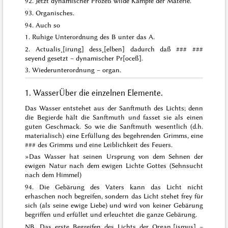
92. Jetzt dynamischer Prozeß wilde Kämpfe der Materie.
93. Organisches.
94. Auch so
1. Ruhige Unterordnung des B unter das A.
2. Actualis˖[irung] dess˖[elben] dadurch daß
### ###
seyend gesetzt – dynamischer Pr[oceß].
3. Wiederunterordnung – organ.
1.
Wasser
Über die einzelnen Elemente.
Das
Wasser
entstehet aus der Sanftmuth des Lichts; denn
die Begierde hält die Sanftmuth und fasset sie als einen
guten Geschmack. So wie die Sanftmuth wesentlich (d.h.
materialisch) eine
Erfüllung des begehrenden Grimms
, eine
###
des Grimms und eine Leiblichkeit des Feuers.
»
Das Wasser hat seinen Ursprung von dem Sehnen der
ewigen Natur nach dem ewigen Lichte Gottes
(Sehnsucht
nach dem Himmel)
94.
Die Gebärung des Vaters kann das Licht nicht
erhaschen noch
begreifen
, sondern das Licht stehet frey für
sich (als seine ewige Liebe) und wird von keiner Gebärung
begriffen und erfüllet und erleuchtet die ganze Gebärung
.
NB. Das erste Begreifen des Lichts der Organ˖[ismus] –