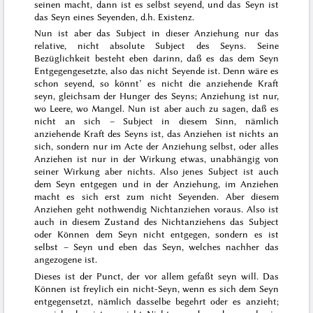
seinen macht, dann ist es selbst seyend, und das Seyn ist
das Seyn eines Seyenden, d.h. Existenz.
Nun ist aber das Subject in dieser Anziehung nur das
relative, nicht absolute Subject des Seyns. Seine
Bezüglichkeit besteht eben darinn, daß es das dem Seyn
Entgegengesetzte, also das nicht
Seyende
ist. Denn wäre es
schon seyend, so könnt’ es nicht die anziehende Kraft
seyn, gleichsam der Hunger des Seyns; Anziehung ist nur,
wo Leere, wo Mangel. Nun ist aber auch zu sagen, daß es
nicht
an sich
– Subject in
diesem
Sinn, nämlich
anziehende Kraft
des Seyns ist, das Anziehen ist nichts
an
sich
, sondern nur im Acte der Anziehung selbst, oder alles
Anziehen ist nur in der Wirkung etwas, unabhängig von
seiner Wirkung aber nichts. Also jenes Subject ist auch
dem Seyn entgegen und
in
der Anziehung, im Anziehen
macht es sich erst zum nicht
Seyenden
. Aber diesem
Anziehen geht nothwendig Nichtanziehen voraus. Also ist
auch in diesem Zustand des Nichtanziehens das Subject
oder Können dem Seyn nicht entgegen, sondern es ist
selbst –
Seyn
und eben das Seyn, welches nachher das
angezogene ist.
Dieses ist der Punct, der vor allem gefaßt seyn will. Das
Können ist freylich ein nicht-
Seyn
, wenn es sich dem Seyn
entgegensetzt, nämlich dasselbe begehrt oder es anzieht;