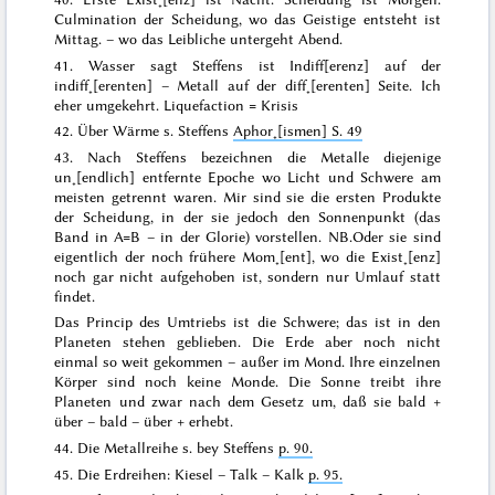
Culmination der Scheidung, wo das Geistige entsteht ist
Mittag. – wo das Leibliche untergeht Abend.
41.
Wasser
sagt Steffens
ist Indiff[erenz] auf der
indiff˖[erenten] – Metall auf der diff˖[erenten] Seite
. Ich
eher umgekehrt. Liquefaction = Krisis
42. Über Wärme s. Steffens
Aphor˖[ismen] S. 49
43. Nach Steffens bezeichnen
die Metalle diejenige
un˖[endlich] entfernte Epoche wo Licht und Schwere am
meisten getrennt waren
. Mir sind sie die ersten Produkte
der Scheidung, in der sie jedoch den Sonnenpunkt (das
Band in A=B – in der Glorie) vorstellen.
NB.
Oder sie sind
eigentlich der noch frühere Mom˖[ent], wo die Exist˖[enz]
noch gar nicht aufgehoben ist, sondern nur Umlauf statt
findet.
Das Princip des Umtriebs ist die Schwere; das ist in den
Planeten stehen geblieben. Die Erde aber noch nicht
einmal so weit gekommen – außer im Mond. Ihre einzelnen
Körper sind noch keine Monde. Die Sonne treibt ihre
Planeten und zwar nach dem Gesetz um, daß sie bald +
über – bald – über + erhebt.
44. Die Metallreihe s. bey Steffens
p. 90.
45. Die Erdreihen: Kiesel – Talk – Kalk
p. 95.