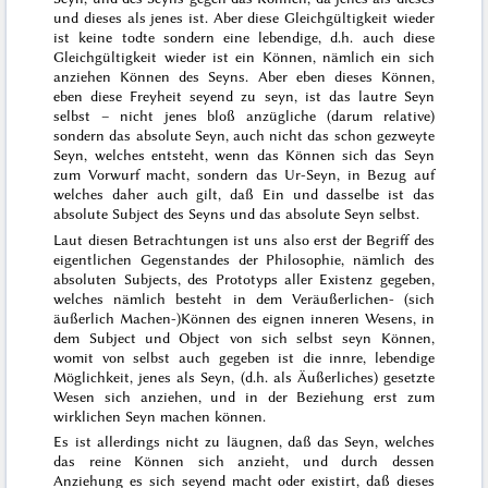
und dieses als jenes ist. Aber diese Gleichgültigkeit wieder
ist keine todte sondern eine lebendige, d.h. auch diese
Gleichgültigkeit wieder ist ein Können, nämlich ein sich
anziehen Können des Seyns. Aber eben dieses Können,
eben diese Freyheit seyend zu seyn, ist das lautre Seyn
selbst – nicht jenes bloß anzügliche (darum relative)
sondern das absolute Seyn, auch nicht das schon gezweyte
Seyn, welches entsteht, wenn das Können sich das Seyn
zum Vorwurf macht, sondern das Ur-Seyn, in Bezug auf
welches daher auch gilt, daß Ein und dasselbe ist das
absolute Subject des Seyns
und das
absolute Seyn selbst
.
Laut diesen Betrachtungen ist uns also erst der Begriff des
eigentlichen Gegenstandes der Philosophie, nämlich des
absoluten Subjects, des Prototyps aller Existenz gegeben,
welches nämlich besteht in dem Veräußerlichen- (sich
äußerlich Machen-)Können des eignen inneren Wesens, in
dem Subject und Object von sich selbst seyn Können,
womit von selbst auch gegeben ist die innre, lebendige
Möglichkeit, jenes als
Seyn
, (d.h. als Äußerliches) gesetzte
Wesen sich anziehen, und
in
der Beziehung erst zum
wirklichen
Seyn machen können.
Es ist allerdings nicht zu läugnen, daß das
Seyn
, welches
das reine Können sich anzieht, und durch dessen
Anziehung es sich seyend macht oder existirt, daß dieses