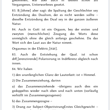
gekommen, war aber auch in diesem schon als
Vergangenes, Unterworfenes gesetzt.
83. B˖[öhme] aber sagt:
die Spaltung der Geschlechter sey
Entzündung des Dualism, der es nicht werden sollte –
dieselbe Entzündung des Dual sey in der ganzen äußeren
Natur
.
84. Auch in Gott ist ein Orgasm, bey der ersten und
zweyten (menschlichen) Zeugung des Worts diese
unmöglich ohne die gleich anfangs geschehne. Da das
Wort sich den
Laut
aus der Natur nimmt.
Orgasmus in der Elektric˖[ität].
83. Auch die Entstehung der Qual. ist schon
diff˖[erenziirende] Polarisirung in Indifferenz obgleich nach
innen.
84. Wir haben
1) den uranfänglichen Glanz der Lauterkeit: ist = Himmel.
2) Die Zusammenziehung, darinn
a) das Zusammenziehende –
übrigens auch dies ein
gedoppeltes wieder nach oben und nach unten
(vorläufig
verhüllt im Zusammengezogenen)
b) das Zusammengezogne –
3) Drang zur Subject-Objectivirung
Erstes Gleichgewicht –