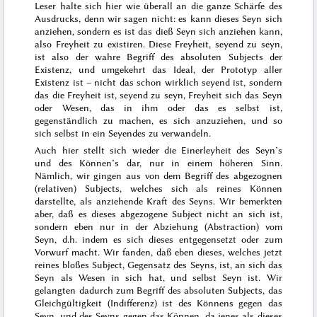
Leser halte sich hier wie überall an die ganze Schärfe des
Ausdrucks, denn wir sagen nicht: es kann dieses Seyn sich
anziehen, sondern es ist das dieß Seyn sich anziehen kann,
also Freyheit zu existiren. Diese
Freyheit, seyend zu seyn
,
ist also der wahre Begriff des
absoluten
Subjects der
Existenz, und umgekehrt das Ideal, der Prototyp
aller
Existenz ist – nicht das schon wirklich seyend ist, sondern
das die Freyheit ist, seyend zu seyn, Freyheit sich das Seyn
oder Wesen, das in ihm oder das es selbst ist,
gegenständlich zu machen, es sich anzuziehen, und so
sich selbst in ein Seyendes zu verwandeln.
Auch hier stellt sich wieder die Einerleyheit des Seyn’s
und des Können’s dar, nur in einem höheren Sinn.
Nämlich, wir gingen aus von dem Begriff des abgezognen
(relativen) Subjects, welches sich als reines
Können
darstellte, als anziehende Kraft des Seyns. Wir bemerkten
aber, daß es dieses abgezogene Subject nicht
an sich
ist,
sondern eben nur in der Abziehung (Abstraction) vom
Seyn, d.h. indem es sich dieses entgegensetzt oder zum
Vorwurf macht. Wir fanden, daß eben dieses, welches jetzt
reines bloßes Subject, Gegensatz des Seyns, ist, an sich das
Seyn als Wesen
in sich hat, und selbst Seyn ist. Wir
gelangten dadurch zum Begriff des
absoluten
Subjects, das
Gleichgültigkeit (Indifferenz) ist des Könnens gegen das
Seyn, und des Seyns gegen das Können, da jenes als dieses