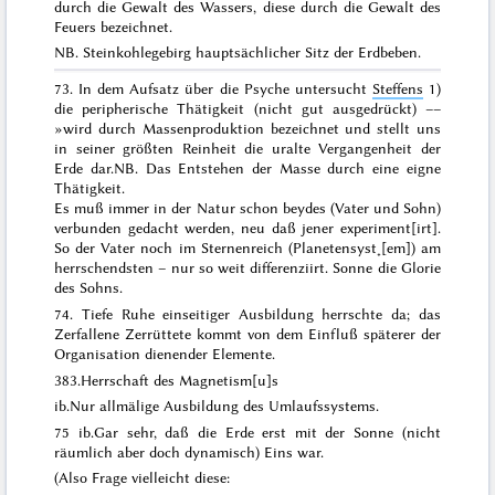
durch die Gewalt des Wassers, diese durch die Gewalt des
Feuers bezeichnet
.
NB.
Steinkohlegebirg hauptsächlicher Sitz der Erdbeben
.
73. In dem Aufsatz über die Psyche untersucht
Steffens
1)
die peripherische Thätigkeit (nicht gut ausgedrückt) ––
»
wird durch Massenproduktion bezeichnet und stellt uns
in seiner größten Reinheit die uralte Vergangenheit der
Erde dar
.
NB. Das Entstehen der Masse durch eine eigne
Thätigkeit.
Es muß immer in der Natur schon beydes (Vater und Sohn)
verbunden gedacht werden, neu daß jener
experiment[irt]
.
So der Vater noch im Sternenreich (Planetensyst˖[em]) am
herrschendsten – nur so weit differenziirt. Sonne die Glorie
des Sohns.
74.
Tiefe Ruhe einseitiger Ausbildung herrschte da; das
Zerfallene Zerrüttete kommt von dem Einfluß späterer der
Organisation dienender Elemente
.
383.
Herrschaft des Magnetism[u]s
ib.
Nur allmälige Ausbildung des Umlaufssystems.
75
ib.
Gar sehr, daß die Erde erst mit der Sonne (nicht
räumlich aber doch dynamisch) Eins war.
(Also Frage vielleicht diese: