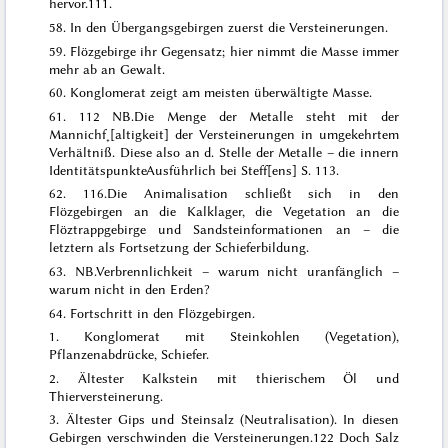
hervor
.
111.
58. In den Übergangsgebirgen zuerst die Versteinerungen.
59.
Flözgebirge ihr Gegensatz; hier nimmt die Masse immer
mehr ab an Gewalt
.
60.
Konglomerat zeigt am meisten überwältigte Masse
.
61.
112 NB.
Die Menge der Metalle steht mit der
Mannichf˖[altigkeit] der Versteinerungen in umgekehrtem
Verhältniß. Diese also an d. Stelle der Metalle – die innern
Identitätspunkte
Ausführlich bei Steff[ens] S. 113.
62.
116.
Die Animalisation schließt sich in den
Flözgebirgen an die Kalklager, die Vegetation an die
Flöztrappgebirge und Sandsteinformationen an – die
letztern als Fortsetzung der Schieferbildung
.
63.
NB.
Verbrennlichkeit – warum nicht uranfänglich –
warum nicht in den Erden?
64. Fortschritt in den Flözgebirgen.
1.
Konglomerat mit Steinkohlen (Vegetation),
Pflanzenabdrücke, Schiefer
.
2.
Ältester Kalkstein mit thierischem Öl und
Thierversteinerung
.
3.
Ältester Gips und Steinsalz (Neutralisation). In diesen
Gebirgen verschwinden die Versteinerungen.
122
Doch Salz