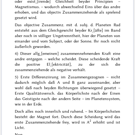
oder exist˖[irende] Gleichheit beyder Principien –
Magnetismus.
– wodurch abwechselnd Eins über das andre
erhoben, und das objectiv Zusammenziehende als
spielend
gesetzt wird.
Das objective Zusammenz. mit d. subj. d. Planeten Rad
entsteht aus dem Gleichgewicht beyder Kr˖[äfte] im Band
aber noch in völliger Ungetrenntheit,
hier
der Planeten von
einander und vom Subject, oder der Sonne. Ihr noch nicht
äußerlich geworden.
4) Dieser allg˖[emeinen] zusammennehmenden Kraft eine
andre entgegen – welche scheidet. Diese scheidende Kraft
die positive El˖[ektricität], zu der sich die
zusammenziehende als negative verhält.
5) Erste Differenziirung im Zusammengezognen – nicht
dadurch möglich daß A und B ganz auseinander, aber
wohl daß nach beyden Richtungen überwiegend gesetzt –
Erste
Qualitäts
versch. das Körperlichste nach der Einen
das Geistigste nach der andern Seite – im Planetensystem,
wie in der Erde.
Doch alles noch innerlich und ruhend. – Im Körperlichsten
besteht der Magnet fort. Durch diese Scheidung wird das
2
erste Zusammenziehende frey, wird in A
erhöht und ist
Licht.
Nun