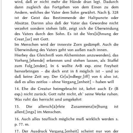
wird, daß er nicht mehr die
Hände dran
legt. Dadurch
dann zugleich das Fortgehen von dem Einen zu dem
Andern, welches der Vater dem Sohn gewährt. Nach §. 328
ist der Geist das Bestimmende der Haltpuncte oder
Absätze. Darinn also daß der Vater das Gewordne nicht
verzehrt sondern stehen läßt, zeigt sich die Überwindung
des Vaters durch den Sohn. Es ist die Vers[ö]hnung der
Creat˖[ur] mit Gott.
Im Menschen wird der innerste Zorn gedämpft. Auch die
Überwindung des Vaters geht von außen nach innen.
Hierbey das Gleichniß vom Alchemisten anzuwenden)
, das
Vorherg˖[ehende] erkennen und stehen lassen, als Staffel
zum Folg˖[enden]. In 6 wollte A=B exp. eine Freyheit
hervorbringen – die doch erst in 8 möglich ist – und so
daß keine Zeit sey. Der
Gr[u]ndbegr˖[iff]
von 6 also ist,
daß es alles zeitlos – ohne Vergang˖[enheit] – haben will
14. Ehe die Creatur heimgebracht ist, kehrt auch Er (B
exp.) nicht zurück. Gott ruht nicht, eh’ seine Werke ruhen.
Was ruht das herrscht und umgekehrt
15. Die
allersch[ä]rfste
Zusammenz[ie]hung ist
allerd˖[ings] im Menschen.
16. Auch alles teuflisch mögliche muß wirklich werden s.
p. 77. m.
17. Der Ausdruck Vergang˖[enheit] scheint nur von der