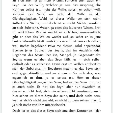
an sich aber ist es nicht Nichts, sondern eben auch ein
Seyn. So der Wille, welcher ja nur das ursprüngliche
Können selbst ist, nicht der Wille, sofern er schon will,
sondern der Wille an sich, der Wille in der
Gleichgültigkeit. Wohl ist dieser Wille, der sich nicht
äußert als Nichts, und doch ist er nicht Nichts, sondern
an sich Substanz, Wesen, ja eben das lauterste Wesen. Erst
im wirklichen Wollen macht er sich leer, unwesentlich,
gibt er aber das Wollen wieder auf, so kehrt er in jene
lautre Wesentlichkeit zurück, da er
voll ist von sich
selbst,
weil nichts begehrend (
vivo me plenus, nihil appetendo
).
Ebenso jenes Subject des Seyns, das im Anzieh’n oder
Begehren des Seyns leer ist, Mangel, ja Gegensatz des
Seyns; wenn es aber das Seyn läßt, es in sich selbst
enthält oder es selber ist. Denn erst
im
Wollen entleert es
sich der Substanz,
im
Begehren macht es das Seyn sich
erst gegenständlich, und zu einem außer sich das, was
eigentlich
in ihm, ja es selbst ist. Hier in dieser
Gleichgültigkeit gegen das Seyn, hat es das Seyn und hat
es auch nicht. Es hat das Seyn, aber nur inwiefern es
dasselbe nicht hat, sich desselben nicht annimmt, auch
hier schon ist dieses Seyn das
seine
, und doch nicht
sein
,
weil es sich’s nicht anzieht, es nicht zu dem seinen macht,
ja sich nicht von ihm unterscheidet.
Doch ist es das dieses Seyn sich anziehen
Könnende
– der