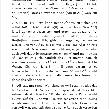
latent, zurück. – (daß Gott zum Obj˖[ect] zurückkehrt,
wieder schafft, wie in der
Generatio
d. Wesen ist nur eine
Solicitation) Dieses Umwandeln von (A)B in A(B) wäre ein
δοξασμον
.
7. p. 64. m. *) A=B exp. kann nicht aufhören, zu ziehen und
selbst äußerlich (A)B statt A(B) zu seyn, eh es €\frac{A^3}
0
2
{etc.}€ zunächst gegen sich und gegen das ganze A
(A
3
und A
exp.) innerlich gemacht hat*)
*) In dieser
Bez[ie]hung wesentlich, gleich anfangs bey der ersten
0
Darstellung von A
zu zeigen, wie B exp. das Allerinnerste
von ihm ist. Nun kann man nicht sagen: Ja, so ist also
0
auch A=B das Allerinnerste von einem A
und nicht selbst
0
A
. Das ist es auch, nämlich das Allerinnerste, nämlich
0
0
von dem
ganzen
aus +A
+A und –A
–
dieses
ist Ein
Wesen, Cfr.
###
§. 278 fin. II
denn darum ist es
2
3
herausgetreten. Die Innerlichkeit von A
und A
beruht
aber auf der von A=B – also dieß zuerst in’s Innre und
daher das Allerinnerste
8. A=B exp. mit seiner Wandlung in A=(B) exp. ist also das
bloß rückkehrende A=B exp.
das ausgewirkt hat, das ruht
–
seinen Sabbath feyert – NB. aber daß seine Ruhe beruht
zuletzt auf der Ruhe von A=B, wie der erste Grund (
causa
remotissima
) seines Hervortretens eben dieß Heraustreten
von A=B war, und
daß ihm also seine Ruhe auch verdorben