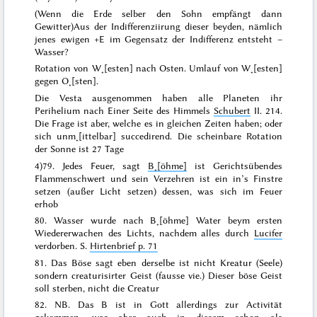
(Wenn die Erde selber den Sohn empfängt dann
Gewitter)
Aus der Indifferenziirung
dieser
beyden, nämlich
jenes ewigen +E im Gegensatz der Indifferenz entsteht –
Wasser?
Rotation von W˖[esten] nach Osten. Umlauf von W˖[esten]
gegen O˖[sten].
Die Vesta ausgenommen haben alle Planeten ihr
Perihelium nach Einer Seite des Himmels
Schubert
II. 214.
Die Frage ist aber, welche es in
gleichen Zeiten
haben; oder
sich unm˖[ittelbar] succedirend. Die scheinbare Rotation
der Sonne ist 27 Tage
4)
79.
Jedes Feuer
, sagt
B˖[öhme]
ist Gerichtsübendes
Flammenschwert und sein Verzehren ist ein in’s Finstre
setzen (außer Licht setzen) dessen, was sich im Feuer
erhob
80. Wasser wurde nach B˖[öhme]
Water
beym ersten
Wiedererwachen des Lichts, nachdem alles durch
Lucifer
verdorben. S.
Hirtenbrief p. 71
81.
Das Böse
sagt eben derselbe
ist nicht Kreatur (Seele)
sondern creaturisirter Geist (
fausse vie
.)
Dieser böse Geist
soll sterben, nicht die Creatur
82. NB. Das B ist in Gott allerdings zur Activität