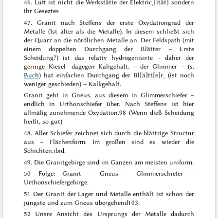
46. Luft ist nicht die Werkstätte der Elektric˖[ität] sondern
ihr Geseztes
47.
Granit
nach Steffens
der erste Oxydationgrad der
Metalle (Ist älter als die Metalle). In diesem schließt sich
der Quarz an die nördlichen Metalle an. Der Feldspath (mit
einem doppelten Durchgang der Blätter
– Erste
Scheidung?)
ist das relativ hydrogenisirte – daher der
geringe Kiesel- dagegen Kaligehalt. – der Glimmer – (s.
Buch
) hat
einfachen
Durchgang der Bl[ä]tt[e]r˖
(ist noch
weniger geschieden) –
Kalkgehalt
.
Granit geht in Gneus, aus die
sem in Glimmerschiefer –
endlich in Urthonschiefer über
. Nach Steffens
ist hier
allmälig zunehmende Oxydation
.
98
(Wenn dieß Scheidung
heißt, so gut)
48.
Aller Schiefer zeichnet sich durch die blättrige Structur
aus – Flächenform. Im großen sind es wieder die
Schichten
.
ibid.
49.
Die Granitgebirge sind im Ganzen am meisten uniform
.
50
Folge: Granit – Gneus – Glimmerschiefer –
Urthonschiefergebirge
.
51
Der Granit der Lager und Metalle enthält ist schon der
jüngste und zum Gneus übergehend
103.
52 Unsre Ansicht des Ursprungs der Metalle dadurch