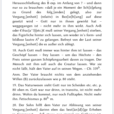
Herausschließung des B exp. im Anfang von 7 – und dann
nur so zu brauchen: »
daß je ein Moment der Sch[ö]pfung
zu Grund des folg˖[enden] gelegt, also zur
Vergang˖[enheit] (relativ) in Bez[ie]h[ung] auf
diese
gesetzt wird – Gott nur in ihnen gewirkt hat
–
weggegangen ist – nicht
mehr in ihm wirkt
. Auch A=B
oder €\frac{a^3}{etc.}€ muß seiner Vergang˖[enheit] sterben,
das Figürliche hinter sich lassen, um wieder in’s form- und
0
bildlose lautre A
zu gelangen. Befreyt von der Last seiner
Vergang˖[enheit] die es außer sich ablegt.
18. Auch Gott muß immer was hinter ihm ist lassen – das
Geschöpf
lassen
– frey lassen – um das Höchste – den
Preis seiner ganzen Schöpfungsarbeit davon zu tragen. Der
Mensch
mit
ihm soll auch die Creatur lassen. Wer sie
b
nicht läßt, hält den Vater auf in seinen Wegen. – Cfr. 339
.
Anm.
Der Vater braucht nichts von dem anziehenden
Willen (B) zurückzulassen wie p. 80 steht.
19. Das Naturwesen sieht Gott nur im Scheiden etc. etc. p.
80 oben m. Gott
war
nur drinn,
in transitu
,
ist
nicht mehr
drinn. Wohin du kommst, nur noch Fußtapfen. Nicht mehr
b.
ihn. Fetischismus p. 80
m.
20. Der Sohn hilft dem Vater zur Ablösung von seiner
Vergang˖[enheit] darinn eben das best[än]d[i]ge Erheben
in Gegenwart. – daß etwas nur einmal ein
Gethanes
ist.