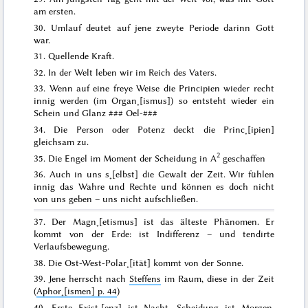
am ersten.
30. Umlauf deutet auf jene zweyte Periode darinn Gott
war.
31. Quellende Kraft.
32. In der Welt leben wir im Reich des Vaters.
33. Wenn auf eine freye Weise die Principien wieder recht
innig werden (im Organ˖[ismus]) so entsteht wieder ein
Schein und Glanz
###
Oel-
###
34. Die Person oder Potenz deckt die Princ˖[ipien]
gleichsam zu.
2
35. Die Engel im Moment der Scheidung in A
geschaffen
36. Auch in uns s˖[elbst] die Gewalt der Zeit. Wir fühlen
innig das Wahre und Rechte und können es doch nicht
von uns geben – uns nicht aufschließen.
37. Der Magn˖[etismus] ist das älteste Phänomen. Er
kommt von der Erde: ist Indifferenz – und
tendirte
Verlaufsbewegung.
38. Die Ost-West-Polar˖[ität] kommt von der Sonne.
39. Jene herrscht nach
Steffens
im Raum, diese in der Zeit
(
Aphor˖[ismen] p. 44
)
40. Erste Exist˖[enz] ist Nacht. Scheidung ist Morgen.