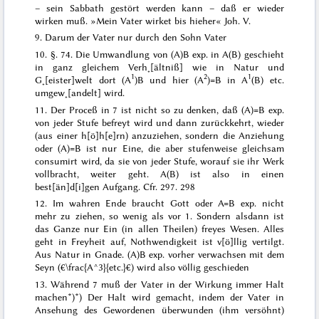
– sein Sabbath gestört werden kann –
daß er wieder
wirken
muß.
»
Mein Vater wirket bis hieher«
Joh. V.
9. Darum der Vater nur durch den Sohn Vater
10. §. 74. Die Umwandlung von (A)B exp. in A(B) geschieht
in ganz gleichem Verh˖[ältniß] wie in Natur und
1
2
1
G˖[eister]welt dort (A
)B und hier (A
)=B in A
(B) etc.
umgew˖[andelt] wird.
11. Der Proceß in 7 ist nicht so zu denken, daß (A)=B exp.
von jeder Stufe befreyt wird und dann
zurückkehrt
, wieder
(aus einer
h[ö]h[e]rn
) anzuziehen, sondern die Anziehung
oder (A)=B ist nur Eine, die aber stufenweise gleichsam
consumirt wird, da sie von jeder Stufe, worauf sie ihr Werk
vollbracht, weiter geht. A(B) ist also in einen
best[än]d[i]gen Aufgang. Cfr. 297. 298
12. Im wahren Ende braucht Gott oder A=B exp. nicht
mehr zu ziehen, so wenig als vor 1. Sondern alsdann ist
das Ganze nur Ein (in allen Theilen) freyes Wesen. Alles
geht in Freyheit auf, Nothwendigkeit ist v[ö]llig vertilgt.
Aus Natur in Gnade. (A)B exp. vorher verwachsen mit dem
Seyn (€\frac{A^3}{etc.}€) wird also völlig geschieden
13. Während 7 muß der Vater in der Wirkung immer Halt
machen*)
*) Der Halt wird gemacht, indem der Vater in
Ansehung des Gewordenen überwunden (ihm versöhnt)