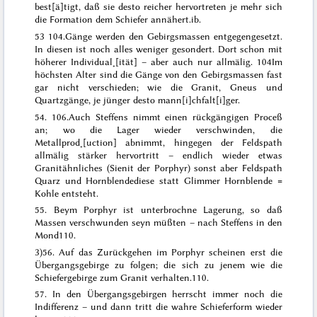
best[ä]tigt, daß sie desto reicher hervortreten je mehr sich
die Formation dem Schiefer annähert.
ib.
53
104.
Gänge
werden den Gebirgsmassen entgegengesetzt.
In diesen ist noch alles weniger gesondert. Dort schon mit
höherer Individual˖[ität] – aber auch nur allmälig.
104
Im
höchsten Alter sind die Gänge von den Gebirgsmassen fast
gar nicht verschieden; wie die Granit, Gneus und
Quartzgänge, je jünger desto mann[i]chfalt[i]ger
.
54.
106.
Auch Steffens nimmt einen rückgängigen Proceß
an;
wo die Lager wieder verschwinden, die
Metallprod˖[uction] abnimmt, hingegen der Feldspath
allmälig stärker hervortritt – endlich wieder etwas
Granitähnliches (Sienit der Porphyr)
sonst aber Feldspath
Quarz und Hornblende
diese statt Glimmer Hornblende =
Kohle
entsteht.
55.
Beym Porphyr ist unterbrochne Lagerung, so daß
Massen verschwunden seyn müßten
– nach Steffens
in den
Mond
110.
3)
56.
Auf das Zurückgehen im Porphyr scheinen erst die
Übergangsgebirge zu folgen; die sich zu jenem wie die
Schiefergebirge zum Granit verhalten
.
110.
57. In den Übergangsgebirgen herrscht immer noch die
Indifferenz – und dann
tritt die wahre Schieferform wieder