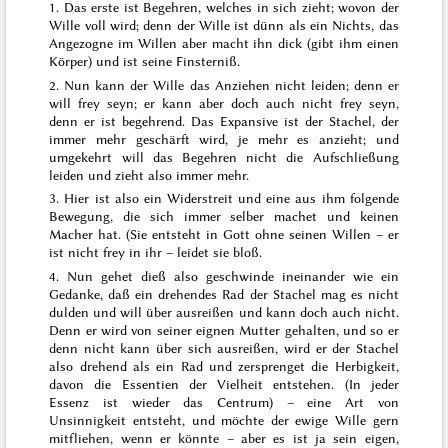
1.
Das erste ist
Begehren
, welches in sich zieht; wovon der
Wille voll wird; denn der Wille ist dünn als ein Nichts, das
Angezogne im Willen aber macht ihn dick (gibt ihm einen
Körper) und ist seine Finsterniß
.
2.
Nun kann der Wille das Anziehen nicht leiden; denn er
will frey seyn; er kann aber doch auch nicht frey seyn,
denn er ist begehrend.
Das Expansive ist der Stachel, der
immer mehr geschärft wird, je mehr es anzieht; und
umgekehrt will das Begehren nicht die Aufschließung
leiden und zieht also immer mehr.
3. Hier ist also ein Widerstreit und eine aus ihm folgende
Bewegung,
die sich immer selber machet und keinen
Macher hat
. (Sie entsteht in Gott ohne seinen Willen – er
ist nicht frey in ihr – leidet sie bloß.
4.
Nun gehet dieß also geschwinde ineinander wie ein
Gedanke, daß ein drehendes Rad der Stachel mag es nicht
dulden und will über
ausreißen
und kann doch auch nicht.
Denn er wird von seiner eignen Mutter gehalten, und so er
denn nicht kann über sich ausreißen, wird
er
der Stachel
also drehend als ein Rad und zersprenget die Herbigkeit,
davon die Essentien der Vielheit entstehen. (In jeder
Essenz ist wieder das Centrum) – eine Art von
Unsinnigkeit entsteht, und möchte der ewige Wille gern
mitfliehen, wenn er könnte – aber es ist ja sein eigen,