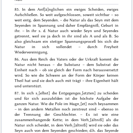
85. In dem Anf[ä]nglichen ein ewiges Scheiden, ewiges
Aufschließen. So weit aufgeschlossen, soweit sichtbar – so
weit entg. dem Seyenden. – die Natur als das Seyn mit dem
Seyenden in Spannung und daher Empfängniß, Geburt in
ihr. – In ihr s. d. Natur auch wieder Seyn und Seyendes
getrennt, weil sie ja doch in ihr
sind
als A und als B. So
also gleichsam ein stetiger Spannungsproceß bis sich die
Natur in sich vollendet – durch Freyheit
Wiedervereinigung.
86. Aus dem Reich des Vaters oder der Urkraft kommt die
Natur nicht
heraus
– die Substanz – dem Substrat der
Einheit nach – ob sie gleich der Form nach herausversetzt
wird. So wie die Schwere an der Form der Körper keinen
Theil hat und sie doch auch mit trägt –
ihre
Eigenheit hält
und unterstüzt.
87.
In sich s˖[elbst]
die Entgegenges˖[etzten] zu scheiden
und für sich auszubilden ist die höchste Aufgabe der
ganzen Natur. Wie die Pole im Magn˖[et] noch beysammen
– in den andern Metallen noch zerstreut sind – ebenso in
der Trennung der Geschlechter. – Es ist wie eine
zusammenhangende Kette; in dem Verh˖[ältniß] als die
Natur sich scheidet, in dem Verh˖[ältniß] wird sie oder das
Seyn auch von dem Seyenden geschieden; d.h. das Seyende