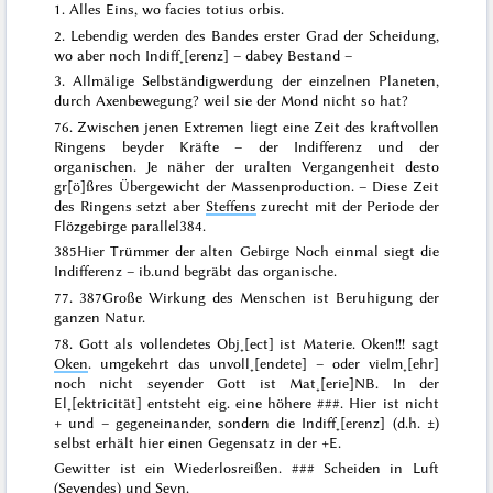
1. Alles Eins, wo
facies totius orbis
.
2. Lebendig werden des Bandes erster Grad der Scheidung,
wo aber noch Indiff˖[erenz] – dabey Bestand –
3. Allmälige Selbständigwerdung der einzelnen Planeten,
durch Axenbewegung? weil sie der Mond nicht so hat?
76.
Zwischen jenen Extremen liegt eine Zeit des kraftvollen
Ringens beyder Kräfte – der Indifferenz und der
organischen. Je näher der uralten Vergangenheit desto
gr[ö]ßres Übergewicht der Massenproduction. – Diese Zeit
des Ringens setzt aber
Steffens
zurecht mit der Periode der
Flözgebirge
parallel
384.
385
Hier Trümmer der alten Gebirge Noch einmal siegt die
Indifferenz –
ib.
und begräbt das organische
.
77.
387
Große Wirkung des Menschen ist Beruhigung der
ganzen Natur
.
78.
Gott als vollendetes Obj˖[ect] ist Materie
. Oken!!! sagt
Oken
. umgekehrt das unvoll˖[endete] – oder vielm˖[ehr]
noch nicht seyender Gott ist Mat˖[erie]
NB. In der
El˖[ektricität] entsteht eig. eine höhere
###
. Hier ist nicht
+ und – gegeneinander, sondern die Indiff˖[erenz] (d.h. ±)
selbst erhält hier einen Gegensatz in der +E.
Gewitter ist ein Wiederlosreißen.
###
Scheiden in Luft
(Seyendes) und Seyn.