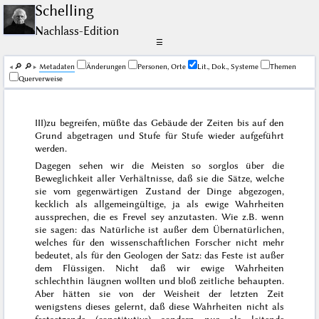
Schelling
Nachlass-Edition
☰
🔎︎
🔎︎
Me­ta­da­ten
Änderungen
Personen, Orte
Lit., Dok., Systeme
Themen
Querverweise
III)
zu begreifen, müßte das Gebäude der Zeiten bis auf den
Grund abgetragen und Stufe für Stufe wieder
aufgeführt
werden.
Dagegen sehen wir die Meisten so sorglos über die
Beweglichkeit aller Verhältnisse, daß sie die Sätze, welche
sie vom gegenwärtigen Zustand der Dinge abgezogen,
kecklich
als allgemeingültige, ja als ewige Wahrheiten
aussprechen, die es Frevel sey anzutasten. Wie z.B. wenn
sie sagen: das Natürliche ist außer dem Übernatürlichen,
welches für den wissenschaftlichen Forscher nicht mehr
bedeutet, als für den Geologen der Satz: das Feste ist außer
dem Flüssigen. Nicht daß wir ewige Wahrheiten
schlechthin läugnen wollten und bloß zeitliche behaupten.
Aber hätten sie von der Weisheit der letzten Zeit
wenigstens dieses gelernt, daß diese Wahrheiten nicht als
festsetzende (constitutive) sondern nur als leitende