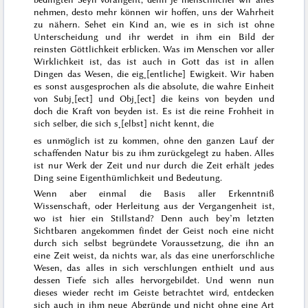
nehmen, desto mehr können wir hoffen, uns der Wahrheit
zu nähern. Sehet ein Kind an, wie es in sich ist ohne
Unterscheidung und ihr werdet in ihm ein Bild der
reinsten Göttlichkeit erblicken. Was im Menschen vor aller
Wirklichkeit ist, das ist auch in Gott das ist in allen
Dingen das Wesen, die eig˖[entliche] Ewigkeit. Wir haben
es sonst ausgesprochen als die absolute, die wahre Einheit
von Subj˖[ect] und Obj˖[ect] die keins von beyden und
doch die Kraft von beyden ist. Es ist die reine Frohheit in
sich selber, die sich s˖[elbst] nicht kennt, die
es unmöglich ist zu kommen, ohne den ganzen Lauf der
schaffenden Natur bis zu ihm zurückgelegt zu haben. Alles
ist nur Werk der Zeit und nur durch die Zeit erhält jedes
Ding seine Eigenthümlichkeit und Bedeutung.
Wenn aber einmal die Basis aller Erkenntniß
Wissenschaft, oder Herleitung aus der Vergangenheit ist,
wo ist hier ein Stillstand? Denn auch bey’m letzten
Sichtbaren angekommen findet der Geist noch eine nicht
durch sich selbst begründete Voraussetzung, die ihn an
eine Zeit weist, da nichts war, als das eine unerforschliche
Wesen, das alles in sich verschlungen enthielt und aus
dessen Tiefe sich alles hervorgebildet. Und wenn nun
dieses wieder recht im Geiste betrachtet wird, entdecken
sich auch in ihm neue Abgründe und nicht ohne eine Art