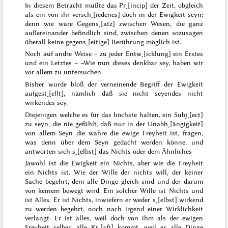
In diesem Betracht
müßte
das Pr˖[incip] der Zeit, obgleich
als ein von ihr versch˖[iedenes] doch
in
der Ewigkeit seyn:
denn wie wäre Gegens˖[atz] zwischen Wesen, die ganz
außereinander befindlich sind, zwischen denen sozusagen
überall keine gegens˖[eitige] Berührung möglich ist.
Noch auf andre Weise – zu jeder Entw˖[icklung] ein Erstes
und ein Letztes – –
Wie nun dieses denkbar sey, haben wir
vor allem zu untersuchen.
Bisher wurde bloß der verneinende Begriff der Ewigkeit
aufgest˖[ellt], nämlich daß sie nicht seyendes nicht
wirkendes sey.
Diejenigen welche es für das höchste halten, ein Subj˖[ect]
zu seyn, die nie gefühlt, daß nur in der Unabh˖[ängigkeit]
von allem Seyn die wahre die ewige Freyheit ist, fragen,
was denn über dem Seyn gedacht werden könne, und
antworten sich s˖[elbst] das Nichts oder dem Ähnliches
Jawohl ist die Ewigkeit ein Nichts, aber wie die Freyheit
ein Nichts ist. Wie der
Wille der nichts will, der keiner
Sache begehrt, dem alle Dinge gleich sind und der darum
von keinem bewegt wird. Ein solcher Wille ist Nichts und
ist Alles. Er ist Nichts, inwiefern er weder s˖[elbst] wirkend
zu werden begehrt, noch nach irgend einer Wirklichkeit
verlangt. Er ist alles, weil doch von ihm als der ewigen
Freyheit selber, alle Kr˖[aft] kommt, weil er alle Dinge