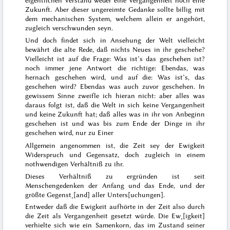
eigentlichen Verstand weder eine Vergangenheit noch eine
Zukunft. Aber dieser ungereimte Gedanke sollte billig mit
dem mechanischen System, welchem allein er angehört,
zugleich verschwunden seyn.
Und doch findet sich in Ansehung der Welt vielleicht
bewährt die alte Rede, daß
nichts Neues in ihr geschehe
?
Vielleicht ist auf die Frage: Was ist’s das geschehen ist?
noch immer jene Antwort die richtige:
Ebendas, was
hernach geschehen wird
, und auf die: Was ist’s, das
geschehen wird?
Ebendas was auch zuvor geschehen.
In
gewissem Sinne zweifle ich hieran nicht: aber alles was
daraus folgt ist, daß die Welt in sich keine Vergangenheit
und keine Zukunft hat; daß alles was in ihr von Anbeginn
geschehen ist und was bis zum Ende der Dinge in ihr
geschehen wird, nur zu Einer
Allgemein angenommen ist, die Zeit sey der Ewigkeit
Widerspruch und Gegensatz, doch zugleich in einem
nothwendigen Verhältniß zu ihr.
Dieses Verhältniß zu ergründen ist seit
Menschengedenken der Anfang und das Ende, und der
größte Gegenst˖[and] aller Unters[uchungen].
Entweder daß die Ewigkeit aufhörte in der Zeit also durch
die Zeit als Vergangenheit gesetzt würde. Die Ew˖[igkeit]
verhielte sich wie ein Samenkorn, das im Zustand seiner