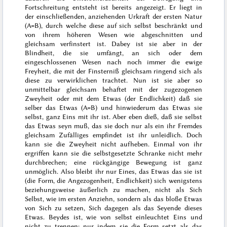
Fortschreitung entsteht ist bereits angezeigt. Er liegt in
der einschließenden, anziehenden Urkraft der ersten Natur
(A=B), durch welche diese auf sich selbst beschränkt und
von ihrem höheren Wesen wie abgeschnitten und
gleichsam verfinstert ist. Dabey ist sie aber in der
Blindheit, die sie umfängt, an sich oder dem
eingeschlossenen Wesen nach noch immer die ewige
Freyheit, die mit der Finsterniß gleichsam ringend sich als
diese zu verwirklichen trachtet. Nun ist sie aber so
unmittelbar gleichsam behaftet mit der zugezogenen
Zweyheit oder mit dem Etwas (der Endlichkeit) daß sie
selber das Etwas (A=B) und hinwiederum das Etwas sie
selbst, ganz Eins mit ihr ist. Aber
eben dieß, daß sie selbst
das Etwas seyn muß, das sie doch nur als ein ihr Fremdes
gleichsam Zufälliges empfindet ist ihr unleidlich. Doch
kann sie die Zweyheit nicht aufheben. Einmal von ihr
ergriffen kann sie die selbstgesetzte Schranke nicht mehr
durchbrechen; eine rückgängige Bewegung ist ganz
unmöglich. Also bleibt ihr nur Eines, das Etwas das sie ist
(die Form, die Angezogenheit, Endlichkeit) sich wenigstens
beziehungsweise äußerlich zu machen, nicht als Sich
Selbst, wie im ersten Anziehn, sondern als das bloße Etwas
von
Sich zu setzen, Sich dagegen als das Seyende dieses
Etwas. Beydes ist, wie von selbst einleuchtet Eins und
nicht zu trennen: nur indem sie die Form setzt als das