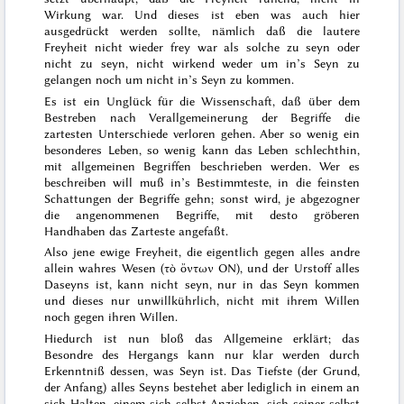
Wirkung war. Und dieses ist eben was auch hier
ausgedrückt werden sollte, nämlich daß die lautere
Freyheit nicht wieder frey war als solche zu seyn oder
nicht zu seyn, nicht wirkend weder um in’s Seyn zu
gelangen noch um nicht in’s Seyn zu kommen.
Es ist ein Unglück für die Wissenschaft, daß über dem
Bestreben nach Verallgemeinerung der Begriffe die
zartesten Unterschiede verloren gehen. Aber so wenig ein
besonderes Leben, so wenig kann das Leben schlechthin,
mit allgemeinen Begriffen beschrieben werden. Wer es
beschreiben will muß in’s Bestimmteste, in die feinsten
Schattungen der Begriffe gehn; sonst wird, je abgezogner
die angenommenen Begriffe, mit desto gröberen
Handhaben das Zarteste angefaßt.
Also jene ewige Freyheit, die eigentlich gegen alles
andre
allein wahres Wesen (
τὸ ὄντων ΟΝ
), und der Urstoff alles
Daseyns ist, kann nicht
seyn
, nur in das Seyn
kommen
und dieses nur unwillkührlich, nicht mit ihrem Willen
noch gegen ihren Willen.
Hiedurch ist nun bloß das Allgemeine erklärt; das
Besondre des Hergangs kann nur klar werden durch
Erkenntniß dessen, was Seyn ist. Das Tiefste (der Grund,
der Anfang) alles Seyns bestehet aber lediglich in einem an
sich Halten, einem sich selbst Anziehen, sich seiner selbst