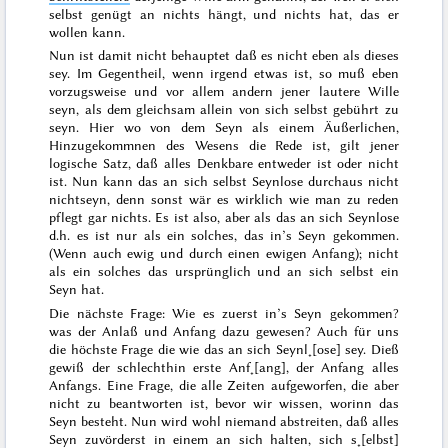
selbst genügt an nichts hängt, und nichts hat, das er
wollen kann
.
Nun ist damit
nicht behauptet daß es nicht eben
als dieses
sey. Im Gegentheil, wenn irgend etwas ist, so muß eben
vorzugsweise und vor allem andern jener lautere Wille
seyn, als dem gleichsam allein von sich selbst gebührt zu
seyn. Hier wo von dem Seyn als einem Äußerlichen,
Hinzugekommnen des Wesens die Rede ist, gilt jener
logische Satz, daß alles Denkbare entweder ist oder nicht
ist. Nun kann das an sich selbst Seynlose durchaus nicht
nichtseyn, denn sonst wär es wirklich wie man zu reden
pflegt gar nichts. Es
ist
also, aber als das an sich Seynlose
d.h. es ist nur als ein solches, das in’s Seyn gekommen.
(Wenn auch ewig und durch einen ewigen Anfang); nicht
als ein solches das ursprünglich und an sich selbst ein
Seyn hat.
Die nächste Frage:
Wie
es zuerst in’s Seyn gekommen?
was der Anlaß und Anfang dazu gewesen? Auch für uns
die höchste Frage die wie das an sich Seynl˖[ose] sey. Dieß
gewiß der schlechthin
erste
Anf˖[ang], der Anfang alles
Anfangs. Eine Frage, die alle Zeiten aufgeworfen, die aber
nicht zu beantworten ist, bevor wir wissen, worinn das
Seyn besteht. Nun wird wohl niemand abstreiten, daß alles
Seyn zuvörderst in einem an sich halten, sich s˖[elbst]