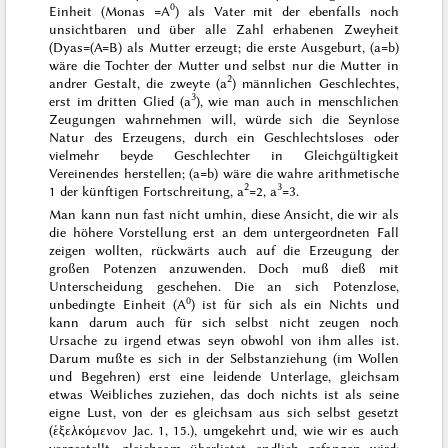
0
Einheit (Monas =A
) als Vater mit der ebenfalls noch
unsichtbaren und über alle Zahl erhabenen Zweyheit
(Dyas=(A=B) als Mutter erzeugt; die erste Ausgeburt, (a=b)
wäre die Tochter der Mutter und selbst nur die Mutter in
2
andrer Gestalt, die zweyte (a
) männlichen Geschlechtes,
3
erst im dritten Glied (a
), wie man auch in menschlichen
Zeugungen wahrnehmen will, würde sich die Seynlose
Natur des Erzeugens, durch ein Geschlechtsloses oder
vielmehr beyde Geschlechter in Gleichgültigkeit
Vereinendes herstellen; (a=b) wäre die wahre arithmetische
2
3
1 der künftigen Fortschreitung, a
=2, a
=3.
Man kann nun fast nicht umhin, diese Ansicht, die wir als
die höhere Vorstellung erst an dem untergeordneten Fall
zeigen wollten, rückwärts auch auf die Erzeugung der
großen Potenzen anzuwenden. Doch muß dieß mit
Unterscheidung geschehen. Die an sich Potenzlose,
0
unbedingte Einheit (A
) ist für sich als ein Nichts und
kann darum auch für sich selbst nicht zeugen noch
Ursache zu irgend etwas seyn obwohl von ihm alles ist.
Darum mußte es sich in der Selbstanziehung (im Wollen
und Begehren) erst eine leidende Unterlage, gleichsam
etwas Weibliches zuziehen, das doch nichts ist als seine
eigne Lust, von der es gleichsam aus sich selbst gesetzt
(
ἑξελκόμενον
Jac. 1, 15.), umgekehrt
und, wie wir es auch