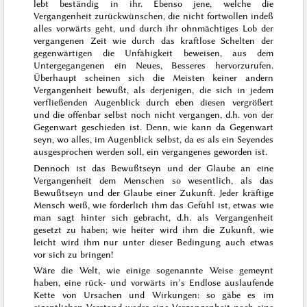
lebt beständig in ihr. Ebenso jene, welche die
Vergangenheit zurückwünschen, die nicht fortwollen indeß
alles vorwärts geht, und durch ihr ohnmächtiges Lob der
vergangenen Zeit wie durch das kraftlose Schelten der
gegenwärtigen die Unfähigkeit beweisen, aus dem
Untergegangenen ein Neues, Besseres hervorzurufen.
Überhaupt scheinen sich die Meisten keiner andern
Vergangenheit bewußt, als derjenigen, die sich in jedem
verfließenden Augenblick durch eben diesen vergrößert
und die offenbar selbst noch nicht vergangen, d.h. von der
Gegenwart geschieden ist. Denn, wie kann da Gegenwart
seyn, wo alles, im
Augenblick selbst, da es als ein Seyendes
ausgesprochen werden soll, ein vergangenes geworden ist.
Dennoch ist das Bewußtseyn und der Glaube an eine
Vergangenheit dem Menschen so wesentlich, als das
Bewußtseyn und der Glaube einer Zukunft. Jeder kräftige
Mensch weiß, wie förderlich ihm das Gefühl ist, etwas wie
man sagt hinter sich gebracht, d.h. als Vergangenheit
gesetzt zu haben; wie heiter wird ihm die Zukunft, wie
leicht wird ihm nur unter dieser Bedingung auch etwas
vor sich zu bringen!
Wäre die Welt, wie einige sogenannte Weise gemeynt
haben, eine rück- und vorwärts in’s Endlose auslaufende
Kette von Ursachen und Wirkungen: so gäbe es im