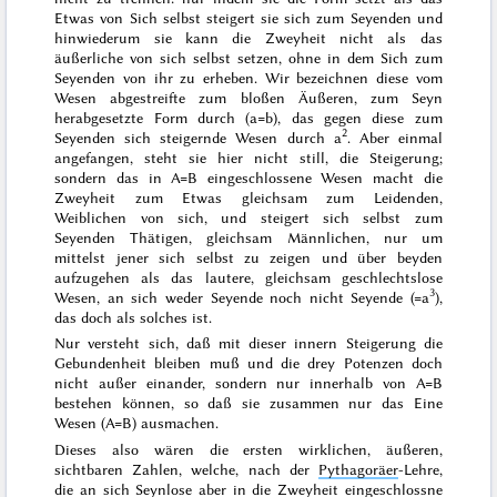
Etwas von Sich selbst steigert sie sich zum Seyenden und
hinwiederum sie kann die Zweyheit nicht als das
äußerliche von sich selbst setzen, ohne in dem Sich zum
Seyenden von ihr zu erheben. Wir bezeichnen diese vom
Wesen abgestreifte zum bloßen Äußeren, zum Seyn
herabgesetzte Form durch (a=b), das gegen diese zum
2
Seyenden sich steigernde Wesen durch a
. Aber einmal
angefangen, steht sie hier nicht still, die Steigerung;
sondern das in A=B eingeschlossene Wesen macht die
Zweyheit zum Etwas gleichsam zum Leidenden,
Weiblichen von sich, und steigert sich selbst zum
Seyenden Thätigen, gleichsam Männlichen, nur um
mittelst jener sich selbst zu zeigen und über beyden
aufzugehen als das lautere, gleichsam geschlechtslose
3
Wesen, an sich weder Seyende noch nicht Seyende (=a
),
das doch
als solches
ist
.
Nur versteht sich, daß mit dieser innern Steigerung die
Gebundenheit bleiben muß und die drey Potenzen doch
nicht außer einander, sondern nur innerhalb von A=B
bestehen können, so daß
sie zusammen nur das Eine
Wesen (A=B) ausmachen.
Dieses also wären die ersten wirklichen, äußeren,
sichtbaren Zahlen, welche, nach der
Pythagoräer
-Lehre,
die an sich Seynlose aber in die Zweyheit eingeschlossne