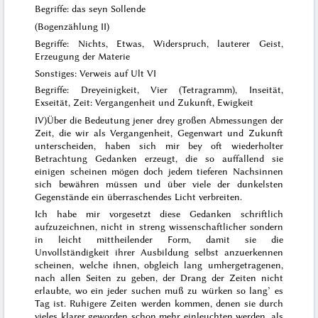
Begriffe: das seyn Sollende
(Bogenzählung II)
Begriffe: Nichts, Etwas, Widerspruch, lauterer Geist,
Erzeugung der Materie
Sonstiges: Verweis auf Ult VI
Begriffe: Dreyeinigkeit, Vier (Tetragramm), Inseität,
Exseität, Zeit: Vergangenheit und Zukunft, Ewigkeit
IV)
Über die Bedeutung jener drey großen Abmessungen der
Zeit, die wir als Vergangenheit, Gegenwart und Zukunft
unterscheiden, haben sich mir bey oft wiederholter
Betrachtung Gedanken erzeugt, die so auffallend sie
einigen scheinen mögen doch jedem tieferen Nachsinnen
sich bewähren müssen und über viele der dunkelsten
Gegenstände ein überraschendes Licht verbreiten.
Ich habe mir vorgesetzt diese Gedanken schriftlich
aufzuzeichnen, nicht in streng wissenschaftlicher sondern
in leicht mittheilender Form, damit sie die
Unvollständigkeit ihrer Ausbildung selbst anzuerkennen
scheinen, welche ihnen, obgleich lang umhergetragenen,
nach allen Seiten zu geben, der Drang der Zeiten nicht
erlaubte, wo ein jeder suchen muß zu würken so lang’ es
Tag ist. Ruhigere Zeiten werden kommen, denen sie durch
vieles klarer geworden schon mehr einleuchten werden, als