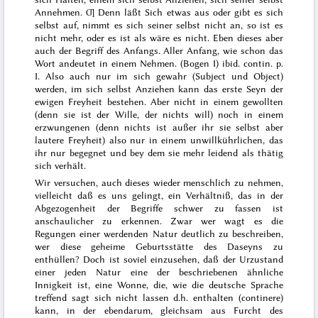
Annehmen. Ƣ
Denn läßt Sich etwas aus oder gibt es sich
selbst auf, nimmt es sich seiner selbst nicht an, so ist es
nicht mehr, oder es ist als wäre es nicht. Eben dieses aber
auch der Begriff des Anfangs. Aller Anfang, wie schon das
Wort andeutet in einem Nehmen. (Bogen I) ibid. contin. p.
I. Also auch nur im sich gewahr (Subject und Object)
werden, im sich selbst Anziehen kann das erste Seyn der
ewigen Freyheit bestehen. Aber nicht in einem gewollten
(denn sie ist der Wille, der nichts will) noch in einem
erzwungenen (denn nichts ist außer ihr sie selbst aber
lautere Freyheit) also nur in einem unwillkührlichen, das
ihr nur begegnet und bey dem sie mehr leidend als thätig
sich verhält.
Wir versuchen, auch dieses wieder menschlich zu nehmen,
vielleicht daß es uns gelingt, ein Verhältniß, das in der
Abgezogenheit der Begriffe schwer zu fassen ist
anschaulicher zu erkennen. Zwar wer wagt es die
Regungen einer werdenden Natur deutlich zu beschreiben,
wer diese geheime Geburtsstätte des Daseyns zu
enthüllen? Doch ist soviel einzusehen, daß der Urzustand
einer jeden Natur eine der beschriebenen ähnliche
Innigkeit ist, eine Wonne, die, wie die deutsche Sprache
treffend sagt sich nicht lassen d.h. enthalten (
continere
)
kann, in der ebendarum, gleichsam aus Furcht des