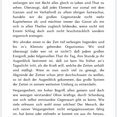
verlangen wir mit Recht alles gleich in Leben und That zu
sehen.
Überzeugt, daß jedes Element nur zumal mit dem
Ganzen und im Verhältniß zu allem übrigen fortwachse,
handeln wir die großen Gegenstände nicht mehr
Kapitelweise ab, und möchten immer das Ganze als ein
sich in allen Theilen zugleich bildendes, wenn nicht mit
Einem Schlag doch auch nicht bruchstücklich sondern
organisch erzeugen.
Wir ahnden einen in der Zeit tief verborgen liegenden und
bis in’s Kleinste gehenden Organismus. Wir sind
überzeugt (oder wer ist es nicht?) daß jedem großen
Ereigniß, jeder
folgenvollen That ihr Tag, ihre Stunde ja ihr
Augenblick bestimmt ist, daß sie kein Nu früher an’s
Tageslicht tritt, als die Kraft will, welche die Zeiten anhält
und mäßigt. Wäre es nun auch viel zu gewagt, die
Abgründe der Zeiten schon jetzt durchschauen zu wollen,
so ist doch der Augenblick gekommen, das große System
der Zeiten in seinem weitesten Umfang zu entwickeln.
Vergangenheit, ein hoher Begriff, allen gemein und doch
wie
wenigen verstanden! Ohne kräftige, durch Scheidung
von sich selbst entstandne Gegenwart gibt es keine. Wie
viele erfreuen sich wohl einer solchen! Der Mensch, der
sich seiner Vergangenheit nicht entgegenzusetzen fähig
ist, hat keine oder vielmehr er kommt nie aus ihr heraus,