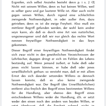
Ergreifen, sich selbst Anziehn besteht denn p. i s. 2 Ƣ
Nicht mit seinem Willen, denn es
hat
keinen Willen, weil
es selber ganz und gar lauterer Wille ist. Aber auch nicht
gegen seinen Willen, durch irgend eine schlechthin
zwingende Nothwendigkeit, in oder außer ihm, dazu
getrieben; denn es ist die ewige Freyheit. Also muß ein
mittlerer Begriff gefunden werden, der wohl kein andrer
seyn kann, als daß es durch eine Art von natürlicher,
ungezwungener und daß wir nur gleich das rechte Wort
nennen freywilliger Nothwendigkeit in das Seyn
gekommen.
Dieser Begriff einer freywilligen
Nothwendigkeit findet
sich zwar nicht in den gewöhnlichen Verzeichnissen der
Lehrbücher, dagegen dringt er sich im Fühlen des Lebens
beständig auf. Wenn jemand äußert, er habe dieß oder
jenes nicht lassen können, er habe dieß oder jenes
unwillkührlich gethan: so versteht man, daß er mit allem
Ernst des sich dawider setzenden Willens es dennoch
lassen konnte, daß es also keine zwingende
Nothwendigkeit war. Der Begriff (des Unwillkührlichen)
entfernt also freylich den Begriff eines bestimmten Willens
für die Handlung, aber ebenso den Begriff eines
entschiedenen Willens wider die Handlung, d.h. er setzt
weder den einen noch den andern von beyden Willen, er
setzt überhaupt, daß die Freyheit ruhend, nicht in