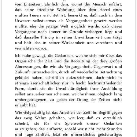
von Entsetzen, ähnlich dem, womit der Mensch erfährt,
daß seine friedliche Wohnung über dem Heerd eines
uralten Feuers errichtet ist, bemerkt er, daß auch in dem
Urwesen selbst etwas als Vergangenheit gesetzt werden
mußte, ehe die jetzige Welt möglich wurde, daß dieses
Vergangene noch immer im Grunde verborgen liegt und
daß dasselbe Princip in seiner Unwirksamkeit uns trägt
und hält, das in seiner Wirksamkeit uns verzehren und
vernichten würde.
Ich habe gewagt, die Gedanken, welche sich mir über das
Organische der Zeit und die Bedeutung der drey großen
Abmessungen, die wir als Vergangenheit, Gegenwart und
Zukunft unterscheiden, durch oft wiederholte Betrachtung
gebildet haben, schriftlich aufzuzeichnen, doch nicht in
strengwissenschaftlicher, nur in leicht
leichtmittheilender
Form, damit sie die Unvollständigkeit ihrer Ausbildung
selbst anzuerkennen scheinen, welche ihnen, obgleich lang
umhergetragenen, zu geben der Drang der Zeiten nicht
erlaubt hat.
Wie vielgestaltig ist das Ansehen der Zeit! Im Begriff gegen
das ewig Wahre gehalten, wie leer, daß es verzeihlich
scheint, sie für ein Spielwerk unsrer Gedanken
auszugeben, das aufhörte, sobald wir nicht mehr Stunden
und Tage zählten. Jetzt ein unmerkliches geisterartiges