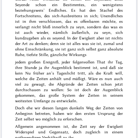
Seyende schon ein Bestimmtes, ein wenigstens
beziehungsweis’ Endliches. Es hat den Stachel des
Fortschreitens, des sich-Ausbreitens in sich; Unendliches
ist in ihm verschlossen, das es offenbaren möchte, es
verlangt nicht bloß innerlich zu seyn, sondern das was es
ist auch wieder, nämlich äußerlich, zu seyn, sich
kundzugeben als es seyend. In der Ewigkeit aber ist nichts
der Art zu denken; denn sie ist alles was sie ist, zumal und
ohne Einschränkung, sie ist ganz sich selbst
ganz
absolute
Ruhe, tiefste Stille, gänzliche Wirkungs
jedem großen Ereigniß, jeder folgenvollen That ihr Tag,
ihre Stunde ja ihr Augenblick bestimmt ist, und daß sie
kein Nu früher an’s Tageslicht tritt, als die Kraft will,
welche die Zeiten anhält und mäßigt. Wäre es nun auch
viel zu gewagt, die Abgründe der Zeiten schon jetzt
durchschauen zu wollen: So ist doch der Augenblick
gekommen, das große System der Zeiten in seinem
weitesten Umfange zu entwickeln.
Doch ehe wir diesen langen dunkeln Weg der Zeiten von
Anbeginn betreten, haben wir den ersten Ursprung der
Zeit selbst wo möglich zu erforschen.
Allgemein angenommen ist, die Zeit sey der Ewigkeit
Widerspiel und Gegensatz, doch zugleich in einem
nothwendigen Verhältniß zu ihr.