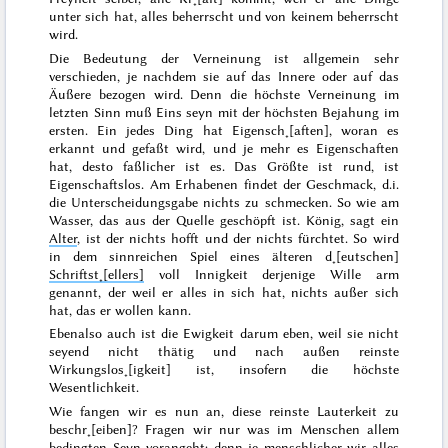
unter sich hat, alles beherrscht und von keinem beherrscht
wird.
Die Bedeutung der Verneinung ist allgemein sehr
verschieden, je nachdem sie auf das Innere oder auf das
Äußere bezogen wird. Denn die höchste Verneinung im
letzten Sinn muß Eins seyn mit der höchsten Bejahung im
ersten. Ein jedes Ding hat Eigensch˖[aften], woran es
erkannt und gefaßt wird, und je mehr es Eigenschaften
hat, desto faßlicher ist es. Das Größte ist rund, ist
Eigenschaftslos. Am Erhabenen findet der Geschmack, d.i.
die Unterscheidungsgabe nichts zu schmecken. So wie am
Wasser, das aus der Quelle geschöpft ist.
König
, sagt ein
Alter
,
ist der nichts hofft und der nichts fürchtet
. So wird
in dem sinnreichen Spiel eines älteren d˖[eutschen]
Schriftst˖[ellers]
voll Innigkeit derjenige Wille arm
genannt, der weil er alles in sich hat, nichts außer sich
hat, das er wollen kann
.
Ebenalso auch ist die Ewigkeit darum eben, weil sie nicht
seyend nicht thätig und nach außen reinste
Wirkungslos˖[igkeit] ist, insofern die höchste
Wesentlichkeit.
Wie fangen wir es nun an, diese reinste Lauterkeit zu
beschr˖[eiben]? Fragen wir nur was im Menschen allem
bedingten Seyn vorangeht; denn je menschlicher wir alles