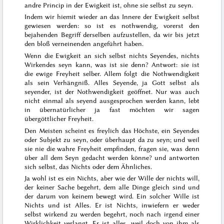
andre Princip
in
der Ewigkeit ist, ohne sie selbst zu seyn.
Indem wir hiemit wieder an das Innere der Ewigkeit selbst
gewiesen werden: so ist es nothwendig, vorerst den
bejahenden Begriff derselben aufzustellen, da wir bis jetzt
den bloß verneinenden angeführt haben.
Wenn die Ewigkeit an sich selbst nichts Seyendes, nichts
Wirkendes seyn kann, was ist sie denn? Antwort: sie ist
die ewige Freyheit selber. Allem folgt die Nothwendigkeit
als sein Verhängniß. Alles Seyende, ja Gott selbst als
seyender, ist der Nothwendigkeit geöffnet. Nur was auch
nicht einmal als seyend ausgesprochen werden kann, lebt
in übernatürlicher ja fast möchten wir sagen
übergöttlicher Freyheit.
Den Meisten scheint es freylich das Höchste, ein Seyendes
oder Subjekt zu seyn, oder überhaupt da zu seyn; und weil
sie nie die wahre Freyheit empfinden, fragen sie, was denn
über all dem Seyn gedacht werden könne? und antworten
sich selbst, das Nichts oder dem Ähnliches.
Ja wohl ist es ein Nichts, aber wie der Wille der nichts will,
der keiner Sache begehrt, dem alle Dinge gleich sind und
der darum von keinem bewegt wird. Ein solcher Wille ist
Nichts und ist Alles. Er ist Nichts, inwiefern er weder
selbst wirkend zu werden begehrt, noch nach irgend einer
Wirklichkeit verlangt. Er ist alles, weil doch von ihm als