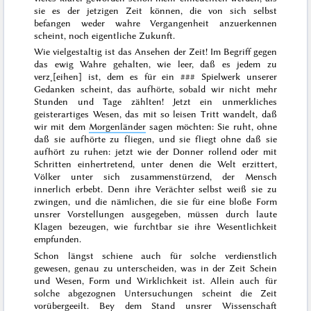
sie es der jetzigen Zeit können, die von sich selbst
befangen weder wahre Vergangenheit anzuerkennen
scheint, noch eigentliche Zukunft.
Wie vielgestaltig ist das Ansehen der Zeit! Im Begriff gegen
das ewig Wahre gehalten, wie leer, daß es jedem zu
verz˖[eihen] ist, dem es für ein
###
Spielwerk unserer
Gedanken scheint, das aufhörte, sobald wir nicht mehr
Stunden und Tage zählten! Jetzt ein
unmerkliches
geisterartiges Wesen, das mit so leisen Tritt wandelt, daß
wir mit dem
Morgenländer
sagen möchten:
Sie ruht, ohne
daß sie aufhörte zu fliegen, und sie fliegt ohne daß sie
aufhört zu ruhen
:
jetzt wie der Donner rollend oder mit
Schritten einhertretend, unter denen die Welt erzittert,
Völker unter sich zusammenstürzend, der Mensch
innerlich erbebt.
Denn ihre Verächter selbst weiß sie zu
zwingen, und die nämlichen, die sie für eine bloße Form
unsrer Vorstellungen ausgegeben, müssen durch laute
Klagen bezeugen, wie furchtbar sie ihre Wesentlichkeit
empfunden.
Schon längst schiene auch für solche verdienstlich
gewesen, genau zu unterscheiden, was in der Zeit Schein
und Wesen, Form und Wirklichkeit ist. Allein auch für
solche abgezognen Untersuchungen scheint die Zeit
vorübergeeilt. Bey dem Stand unsrer Wissenschaft