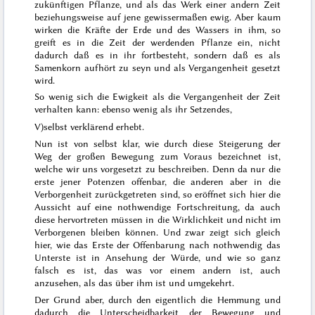
zukünftigen Pflanze, und als das Werk einer andern Zeit
beziehungsweise auf jene gewissermaßen ewig. Aber kaum
wirken die Kräfte der Erde und des Wassers in ihm, so
greift es in die Zeit der werdenden Pflanze ein, nicht
dadurch daß es in ihr fortbesteht, sondern daß es als
Samenkorn aufhört zu seyn und als Vergangenheit gesetzt
wird.
So wenig sich die Ewigkeit als die Vergangenheit der Zeit
verhalten kann: ebenso wenig als ihr Setzendes,
V)
selbst verklärend erhebt.
Nun ist von selbst klar, wie durch diese Steigerung der
Weg der großen Bewegung zum Voraus bezeichnet ist,
welche wir uns vorgesetzt zu beschreiben. Denn da nur die
erste jener Potenzen offenbar, die anderen aber in die
Verborgenheit zurückgetreten sind, so eröffnet sich hier die
Aussicht auf eine nothwendige Fortschreitung, da auch
diese hervortreten müssen in die Wirklichkeit und nicht im
Verborgenen bleiben können. Und zwar zeigt sich gleich
hier, wie das Erste der Offenbarung nach nothwendig das
Unterste ist in Ansehung der Würde, und wie so ganz
falsch es ist, das was vor einem andern ist, auch
anzusehen, als das über ihm ist und umgekehrt.
Der Grund aber, durch den eigentlich die Hemmung und
dadurch die Unterscheidbarkeit der Bewegung und