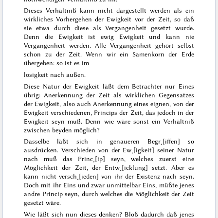
Dieses Verhältniß kann nicht dargestellt werden als ein
wirkliches Vorhergehen der Ewigkeit vor der Zeit, so daß
sie etwa durch diese als Vergangenheit gesetzt wurde.
Denn die Ewigkeit ist ewig Ewigkeit und kann nie
Vergangenheit werden. Alle Vergangenheit gehört selbst
schon zu der Zeit. Wenn wir ein Samenkorn der Erde
übergeben: so ist es im
losigkeit nach außen.
Diese Natur der Ewigkeit läßt dem Betrachter nur Eines
übrig: Anerkennung der Zeit als wirklichen Gegensatzes
der Ewigkeit, also auch Anerkennung eines eignen, von der
Ewigkeit verschiedenen, Princips der Zeit, das jedoch
in
der
Ewigkeit seyn muß. Denn wie wäre sonst ein Verhältniß
zwischen beyden möglich?
Dasselbe läßt sich in genaueren Begr˖[iffen] so
ausdrücken. Verschieden von der Ew˖[igkeit] seiner Natur
nach muß das Princ˖[ip] seyn, welches zuerst eine
Möglichkeit der Zeit, der Entw˖[icklung] setzt. Aber es
kann nicht versch˖[ieden] von ihr der Existenz nach seyn.
Doch mit ihr Eins und zwar unmittelbar Eins, müßte jenes
andre Princip seyn, durch welches die Möglichkeit der Zeit
gesetzt wäre.
Wie läßt sich nun dieses denken? Bloß dadurch daß jenes