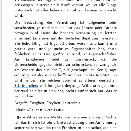
der ewigen Lauterkeit alle Kraft kommt, weil er alle Dinge
unter sich hat alles beherrscht und von keinem beherrscht
wird.
Die Bedeutung der Verneinung ist allgemein sehr
verschieden, je nachdem sie auf das Innere oder Äußere
bezogen wird. Denn die höchste Verneinung im letzten
Sinn muß Eins seyn mit der höchsten
Bejahung im ersten.
Ein jedes Ding hat Eigenschaften, woran es erkannt und
gefaßt wird; und je mehr es Eigenschaften hat, desto
faßlicher ist es. Das größte ist rund, ist Eigenschaftslos.
Am Erhabenen findet der Geschmack, d.i. die
Unterscheidungsgabe nichts zu schmecken, so wenig als
am Wasser, das aus der Quelle geschöpft ist.
König
, sagt
ein
Alter
ist der nichts hofft und der nichts fürchtet
. So
wird in dem sinnreichen Spiel eines älteren deutschen
Schriftstellers
voll Innigkeit
derjenige Wille arm genannt,
der weil er alles in sich hat, nichts außer sich hat, das er
wollen kann
.
Begriffe: Ewigkeit, Freyheit, Lauterkeit
Inhalt: »Es ist nur ein Laut«
II)
Ja wohl ist es ein Nichts, aber wie wie ein Kind Nichts
ist, das in sich ist ohne Unterscheidung ohne Annehmung
seiner selbst; wie die reine Frohheit in sich selber, die sich