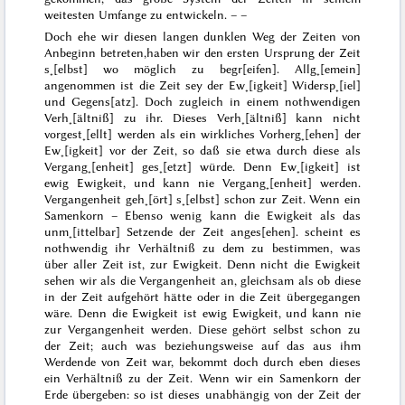
weitesten Umfange zu entwickeln. – –
Doch ehe wir diesen langen dunklen Weg der Zeiten von
Anbeginn betreten,
haben wir den ersten Ursprung der Zeit
s˖[elbst] wo möglich zu begr[eifen]. Allg˖[emein]
angenommen ist die Zeit sey der Ew˖[igkeit] Widersp˖[iel]
und Gegens[atz]. Doch zugleich in einem nothwendigen
Verh˖[ältniß] zu ihr. Dieses Verh˖[ältniß] kann nicht
vorgest˖[ellt] werden als ein wirkliches Vorherg˖[ehen] der
Ew˖[igkeit] vor der Zeit, so daß sie etwa durch diese als
Vergang˖[enheit] ges˖[etzt] würde. Denn Ew˖[igkeit] ist
ewig Ewigkeit, und kann nie Vergang˖[enheit] werden.
Vergangenheit geh˖[ört] s˖[elbst] schon zur Zeit. Wenn ein
Samenkorn – Ebenso wenig kann die Ewigkeit als das
unm˖[ittelbar] Setzende der Zeit anges[ehen].
scheint es
nothwendig ihr Verhältniß zu dem zu bestimmen, was
über aller Zeit ist, zur Ewigkeit. Denn nicht die Ewigkeit
sehen wir als die Vergangenheit an, gleichsam als ob diese
in der Zeit aufgehört hätte oder in die Zeit übergegangen
wäre. Denn die Ewigkeit ist ewig Ewigkeit, und kann nie
zur Vergangenheit werden. Diese gehört selbst schon zu
der Zeit; auch was beziehungsweise auf das aus ihm
Werdende von Zeit
war, bekommt doch durch eben dieses
ein Verhältniß zu der Zeit. Wenn wir ein Samenkorn der
Erde übergeben: so ist dieses unabhängig von der Zeit der