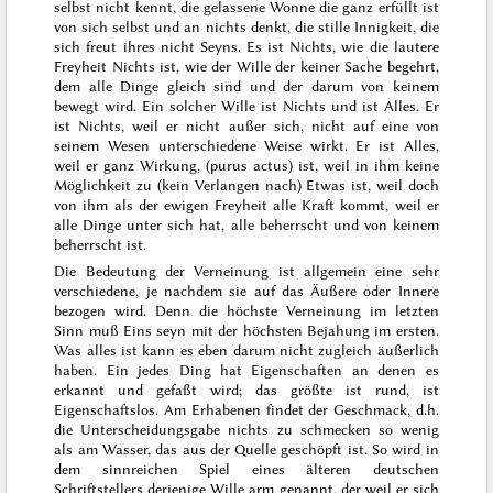
selbst nicht kennt, die gelassene Wonne die ganz erfüllt ist
von sich selbst und an nichts denkt, die stille Innigkeit, die
sich freut ihres nicht Seyns. Es ist Nichts, wie die lautere
Freyheit Nichts ist, wie der Wille der keiner Sache begehrt,
dem alle Dinge gleich sind und der darum von keinem
bewegt wird. Ein solcher Wille ist Nichts und ist Alles. Er
ist Nichts, weil er nicht außer sich, nicht auf eine von
seinem Wesen unterschiedene Weise wirkt. Er ist Alles,
weil er ganz Wirkung, (
purus actus
) ist, weil in ihm keine
Möglichkeit zu (kein Verlangen nach) Etwas ist, weil doch
von ihm als der ewigen Freyheit alle Kraft kommt, weil er
alle Dinge unter sich hat, alle beherrscht und von keinem
beherrscht ist.
Die Bedeutung der Verneinung ist allgemein eine sehr
verschiedene, je nachdem sie auf das Äußere oder Innere
bezogen wird. Denn die höchste Verneinung im letzten
Sinn muß Eins seyn mit der höchsten Bejahung im ersten.
Was alles ist kann es eben darum nicht zugleich äußerlich
haben. Ein jedes Ding hat Eigenschaften an denen es
erkannt und gefaßt wird; das größte ist rund, ist
Eigenschaftslos. Am Erhabenen findet der Geschmack, d.h.
die Unterscheidungsgabe nichts zu schmecken so wenig
als am Wasser, das aus der Quelle geschöpft ist. So wird in
dem sinnreichen Spiel eines älteren deutschen
Schriftstellers
derjenige Wille arm genannt, der weil er sich