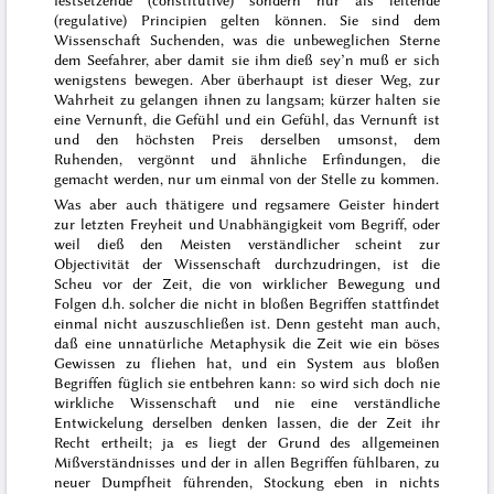
(regulative) Principien gelten können. Sie sind dem
Wissenschaft Suchenden, was die unbeweglichen Sterne
dem Seefahrer, aber damit sie ihm dieß sey’n muß er sich
wenigstens bewegen. Aber überhaupt ist dieser Weg, zur
Wahrheit zu gelangen ihnen zu langsam; kürzer halten sie
eine Vernunft, die Gefühl und ein Gefühl, das Vernunft ist
und den höchsten Preis derselben umsonst, dem
Ruhenden, vergönnt und ähnliche Erfindungen, die
gemacht werden, nur um einmal von der Stelle zu kommen.
Was aber auch thätigere und regsamere Geister hindert
zur letzten Freyheit und Unabhängigkeit vom Begriff, oder
weil dieß den Meisten verständlicher scheint zur
Objectivität der Wissenschaft durchzudringen, ist die
Scheu vor der Zeit, die von wirklicher Bewegung und
Folgen d.h. solcher die nicht in bloßen Begriffen stattfindet
einmal nicht auszuschließen ist. Denn gesteht man auch,
daß eine unnatürliche Metaphysik die Zeit wie ein böses
Gewissen zu fliehen hat, und ein System aus bloßen
Begriffen füglich sie entbehren kann: so wird sich doch nie
wirkliche Wissenschaft und nie eine verständliche
Entwickelung derselben
denken lassen, die der Zeit ihr
Recht ertheilt; ja es liegt der Grund des allgemeinen
Mißverständnisses und der in allen Begriffen fühlbaren, zu
neuer Dumpfheit führenden, Stockung eben in nichts