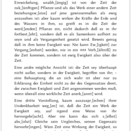
Einwickelung, unabh˖[ängig] ist von der Zeit der
zuk˖[ünftigen] Pflanze und als das Werk einer andern Zeit
beziehungsw˖[eise] auf jene gewissermaßen als ewig
anzusehen ist: aber kaum wirken die Kräfte der Erde und
des Wassers in ihm, so greift es in die Zeit der
werd˖[enden] Pflanze ein, nicht dadurch daß es in ihr
fortbest˖[eht], sondern daß es als Samenkorn aufhört zu
seyn und als Vergangenheit gesetzt wird. Be
weis genug
daß in ihm keine Ewigkeit war. Nie kann Ew˖[igkeit] zur
Vergang˖[enheit] werden, nie in ein
###
Verh˖[ältniß] zu
der Zeit kommen,
sondern
ist ewig Ewigkeit also über der
Zeit.
Eine andre
mögliche
Ansicht ist: die Zeit sey überhaupt
nicht außer, sondern in der Ewigkeit, begriffen von ihr; –
eine Behauptung die an sich wahr ist aber nur zu
Erklärung der Einheit nicht zu der des Gegensatzes dient,
der zwischen Ewigkeit und Zeit angenommen werden muß,
wenn
überall
eine wirkliche Zeit anerk˖[annt] wird.
Eine dritte Vorstellung, kaum auszuspr˖[echen] ihrer
Undenkbarkeit weg˖[en] ist, daß die Zeit ein Werk der
Ewigkeit sey, auf irgend eine Weise von ihr
hervorgebr[acht]. Aber nie kann das sich s˖[elbst]
abs˖[olut] Gleiche sein Ungleiches, seinen Gegensatz
hervorbr[ingen]. Wäre Zeit eine Wirkung der Ewigkeit, so