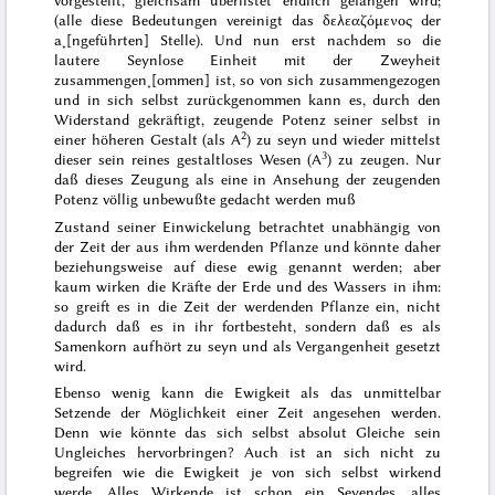
vorgestellt, gleichsam überlistet endlich gefangen wird;
(alle diese Bedeutungen vereinigt das
δελεαζόμενος
der
a˖[ngeführten] Stelle). Und nun erst nachdem so die
lautere Seynlose Einheit mit der Zweyheit
zusammengen˖[ommen] ist, so von sich zusammengezogen
und in sich selbst zurückgenommen kann es, durch den
Widerstand gekräftigt, zeugende Potenz seiner selbst in
2
einer höheren Gestalt (als A
) zu seyn und wieder mittelst
3
dieser sein reines gestaltloses Wesen (A
) zu zeugen. Nur
daß dieses Zeugung als eine in Ansehung der zeugenden
Potenz völlig unbewußte gedacht werden muß
Zustand seiner Einwickelung betrachtet unabhängig von
der Zeit der aus ihm werdenden Pflanze und könnte
daher
beziehungsweise auf diese ewig genannt werden; aber
kaum wirken die Kräfte der Erde und des Wassers in ihm:
so greift es in die Zeit der werdenden Pflanze ein, nicht
dadurch daß es in ihr fortbesteht, sondern daß es als
Samenkorn aufhört zu seyn und als Vergangenheit gesetzt
wird.
Ebenso wenig kann die Ewigkeit als das unmittelbar
Setzende der Möglichkeit einer Zeit angesehen werden.
Denn wie könnte das sich
selbst
absolut Gleiche sein
Ungleiches hervorbringen? Auch ist an sich nicht zu
begreifen wie die Ewigkeit je von sich
selbst
wirkend
werde. Alles Wirkende ist schon ein Seyendes, alles