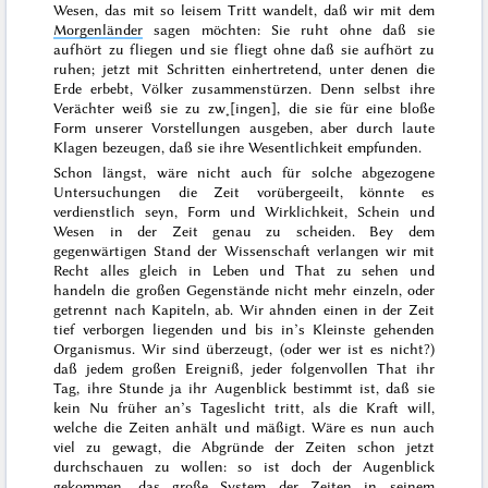
Wesen, das mit so leisem Tritt wandelt, daß wir mit dem
Morgenländer
sagen möchten:
Sie ruht ohne daß sie
aufhört zu fliegen und sie fliegt ohne daß sie aufhört zu
ruhen
; jetzt mit Schritten einhertretend, unter denen die
Erde erbebt, Völker zusammenstürzen. Denn selbst ihre
Verächter weiß sie zu zw˖[ingen], die sie für eine bloße
Form unserer Vorstellungen ausgeben, aber durch laute
Klagen bezeugen, daß sie ihre Wesentlichkeit empfunden.
Schon längst, wäre nicht auch für solche abgezogene
Untersuchungen die Zeit vorübergeeilt, könnte es
verdienstlich seyn, Form und Wirklichkeit, Schein und
Wesen in der Zeit genau zu scheiden. Bey dem
gegenwärtigen Stand der Wissenschaft verlangen wir mit
Recht alles gleich in Leben und That zu sehen und
handeln die großen
Gegenstände nicht mehr einzeln, oder
getrennt nach Kapiteln, ab. Wir ahnden einen in der Zeit
tief verborgen liegenden und bis in’s Kleinste gehenden
Organismus. Wir sind überzeugt, (oder wer ist es nicht?)
daß jedem großen Ereigniß, jeder folgenvollen That ihr
Tag, ihre Stunde ja ihr Augenblick bestimmt ist, daß sie
kein Nu früher an’s Tageslicht tritt, als die Kraft will,
welche die Zeiten anhält und mäßigt. Wäre es nun auch
viel zu gewagt, die Abgründe der Zeiten schon jetzt
durchschauen zu wollen: so ist doch der Augenblick
gekommen, das große System der Zeiten in seinem