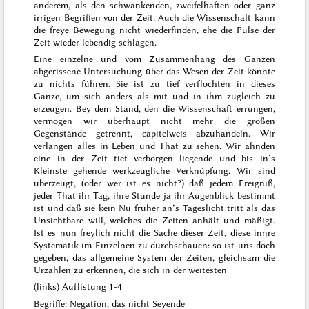
anderem, als den schwankenden, zweifelhaften oder ganz
irrigen Begriffen von der Zeit. Auch die Wissenschaft kann
die freye Bewegung nicht wiederfinden, ehe die Pulse der
Zeit wieder lebendig schlagen.
Eine einzelne und vom Zusammenhang des Ganzen
abgerissene Untersuchung über das Wesen der Zeit könnte
zu nichts führen. Sie ist zu tief verflochten in dieses
Ganze, um sich anders als mit und in ihm zugleich zu
erzeugen. Bey dem Stand, den die Wissenschaft errungen,
vermögen wir überhaupt nicht mehr die großen
Gegenstände getrennt, capitelweis abzuhandeln. Wir
verlangen alles in Leben und That zu sehen. Wir ahnden
eine in der Zeit tief verborgen liegende und bis in’s
Kleinste gehende werkzeugliche Verknüpfung. Wir sind
überzeugt, (oder wer ist es nicht?) daß jedem Ereigniß,
jeder That ihr Tag, ihre Stunde ja ihr Augenblick bestimmt
ist und daß sie kein Nu früher an’s Tageslicht tritt als das
Unsichtbare will, welches die Zeiten anhält und mäßigt.
Ist es nun freylich nicht die Sache dieser Zeit, diese innre
Systematik im Einzelnen zu durchschauen: so ist uns doch
gegeben, das allgemeine System der Zeiten, gleichsam die
Urzahlen zu erkennen, die sich in der weitesten
(links) Auflistung 1-4
Begriffe: Negation, das nicht Seyende