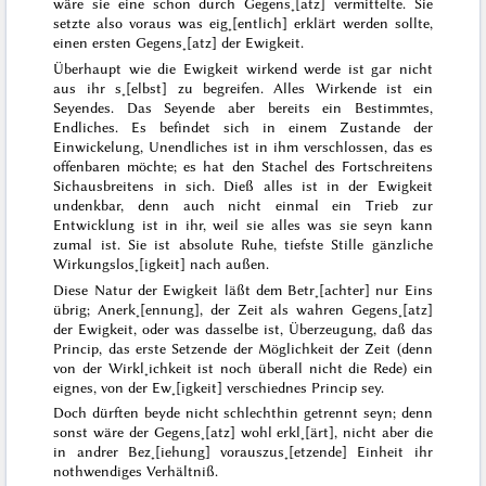
wäre sie eine schon durch Gegens˖[atz] vermittelte. Sie
setzte also voraus was eig˖[entlich] erklärt werden sollte,
einen ersten Gegens˖[atz] der Ewigkeit.
Überhaupt wie die Ewigkeit wirkend werde ist gar nicht
aus ihr s˖[elbst] zu begreifen. Alles Wirkende ist ein
Seyendes. Das Seyende aber bereits ein Bestimmtes,
Endliches. Es befindet sich in einem Zustande der
Einwickelung,
Unendliches
ist in ihm verschlossen, das es
offenbaren möchte; es hat den Stachel des Fortschreitens
Sichausbreitens in sich. Dieß alles ist in der Ewigkeit
undenkbar, denn auch nicht einmal ein Trieb zur
Entwicklung ist in ihr, weil sie alles was sie seyn kann
zumal ist. Sie
ist absolute Ruhe, tiefste Stille gänzliche
Wirkungslos˖[igkeit] nach außen.
Diese Natur der Ewigkeit läßt dem Betr˖[achter] nur Eins
übrig; Anerk˖[ennung], der Zeit als wahren Gegens˖[atz]
der Ewigkeit, oder was dasselbe ist, Überzeugung, daß das
Princip, das erste Setzende der Möglichkeit der Zeit (denn
von der Wirkl˖ichkeit ist noch überall nicht die Rede) ein
eignes, von der Ew˖[igkeit] verschiednes Princip sey.
Doch dürften beyde nicht schlechthin getrennt seyn; denn
sonst wäre der Gegens˖[atz] wohl erkl˖[ärt], nicht aber die
in andrer Bez˖[iehung] vorauszus˖[etzende] Einheit ihr
nothwendiges Verhältniß.