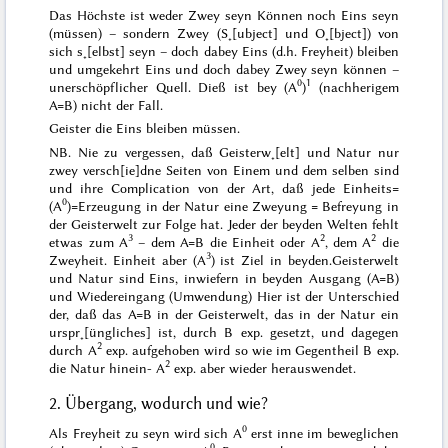
Das Höchste ist weder Zwey seyn Können noch Eins
seyn
(müssen) – sondern Zwey (S˖[ubject] und O˖[bject]) von
sich s˖[elbst] seyn – doch dabey Eins (d.h. Freyheit) bleiben
und umgekehrt Eins und doch dabey Zwey seyn können –
0
1
unerschöpflicher Quell. Dieß ist bey (A
)
(nachherigem
A=B) nicht der Fall.
Geister die Eins bleiben müssen.
NB. Nie zu vergessen, daß Geisterw˖[elt] und Natur nur
zwey versch[ie]dne Seiten von Einem und dem selben sind
und ihre Complication von der Art, daß jede Einheits=
0
(A
)=Erzeugung in der Natur eine Zweyung = Befreyung in
der Geisterwelt zur Folge hat. Jeder der beyden Welten fehlt
3
2
2
etwas zum A
– dem A=B die Einheit oder A
, dem A
die
3
Zweyheit. Einheit aber (A
) ist Ziel in beyden.
Geisterwelt
und Natur sind Eins, inwiefern
in beyden
Ausgang (A=B)
und Wiedereingang (Umwendung) Hier ist der Unterschied
der, daß das A=B in der Geisterwelt, das in der Natur ein
urspr˖[üngliches] ist, durch B exp. gesetzt, und dagegen
2
durch A
exp. aufgehoben wird so wie im Gegentheil B exp.
2
die Natur hinein- A
exp. aber wieder herauswendet.
2. Übergang, wodurch und wie?
0
Als Freyheit zu seyn wird sich A
erst inne im beweglichen
0