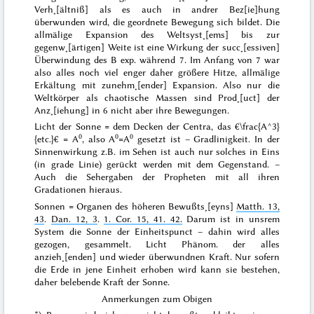
Verh˖[ältniß] als es auch in andrer Bez[ie]hung
überwunden wird, die geordnete Bewegung sich bildet.
Die
allmälige Expansion des Weltsyst˖[ems] bis zur
gegenw˖[ärtigen] Weite ist eine Wirkung der succ˖[essiven]
Überwindung des B exp. während 7.
Im Anfang von 7 war
also alles noch viel
enger
daher größere Hitze, allmälige
Erkältung mit zunehm˖[ender] Expansion. Also nur die
Weltkörper als chaotische Massen sind Prod˖[uct] der
Anz˖[iehung] in 6 nicht aber ihre Bewegungen.
Licht der Sonne = dem Decken der Centra, das €\frac{A^3}
0
0
0
{etc.}€ = A
, also A
=A
gesetzt ist – Gradlinigkeit. In der
Sinnenwirkung z.B. im Sehen ist auch
nur
solches in Eins
(in grade Linie) gerückt werden mit dem Gegenstand. –
Auch die Sehergaben der Propheten mit all ihren
Gradationen hieraus.
Sonnen = Organen des höheren Bewußts˖[eyns]
Matth. 13,
43
.
Dan. 12, 3
.
1. Cor. 15, 41. 42.
Darum
ist in unsrem
System die Sonne der Einheitspunct – dahin wird alles
gezogen, gesammelt. Licht Phänom.
der
alles
anzieh˖[enden] und wieder überwundnen Kraft. Nur sofern
die Erde in jene Einheit erhoben wird kann sie bestehen,
daher belebende Kraft der Sonne.
Anmerkungen zum Obigen