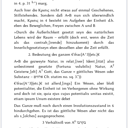
b.
in 4. p. 31
*) marg.
Auch hier die
Κρισις
nicht etwas auf einmal Geschehenes,
Stillstehendes. Sondern daß A=B nun sich überwindlich
macht,
Κρισις
in 4 besteht im Aufgeben der
Einheit
d.h.
eben des Beweglichen, Freyen zwischen A und B
»Durch die Äußerlichkeit gesetzt seyn des natürlichen
Lebens wird der Raum – erfüllt (doch erst, wenn die Zeit
als das contrah˖[irende] hinzukommt) durch das
Innerlichgesetztseyn eben desselben aber die Zeit erfüllt.
2. Bedeutung des ganzen €\frac{A^3}{etc.}€
A=B die gezweyte Natur, in relat˖[iver] Ident˖[ität] also
2
unbestimmt gesetzte (
Fortuna volubilis
) Natur, A
3
Geisterw˖[elt] A
Gott, das
Ganze
= göttliches Wesen oder
Substanz –
אלהים
Cfr. statim no. sq. 3.*))
€\frac{A^3}{etc.}€ ist allerd˖[ings] Ein Wesen, aber bloß
potentialiter, die Einheit ist im Verborgenen ohne Wirkung
und doch ist sie,
quia ejus cujus potentialis unitas existit,
etiam ipsum Unum existere debet
Das
Ganze
muß noch durch einen Involutionszustand in 6
hindurchgehen. Es ist das göttliche Wesen aber nicht das
als s˖[olches]
ausgesprochene.
0
3 Verhältniß von A
בקרבו