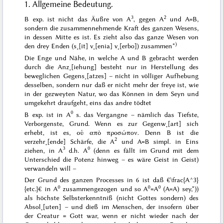
1. Allgemeine Bedeutung.
3
2
B exp. ist nicht das Äußre von A
, gegen A
und A=B,
sondern die zusammennehmende Kraft des ganzen Wesens,
in dessen Mitte es ist. Es zieht also das ganze Wesen von
)
den drey Enden (
s˖[it] v˖[enia] v˖[erbo]
) zusammen*
Die Enge und Nähe, in welche A und B gebracht werden
durch die Anz˖[iehung] besteht nur in Herstellung des
beweglichen
Gegens˖[atzes] – nicht in völliger Aufhebung
desselben, sondern nur daß er nicht mehr der
freye
ist, wie
in der gezweyten Natur, wo das Können in dem Seyn und
umgekehrt draufgeht, eins das andre tödtet
0
B exp. ist in A
s. das
Vergangne
– nämlich das Tiefste,
Verborgenste,
Grund
. Wenn es zur Gegenw˖[art] sich
erhebt, ist es,
οὑ απὸ προσώπον
. Denn B ist die
2
verzehr˖[ende] Schärfe, die A
und A=B simpl. in Eins
3
0
ziehen, in A
d.h. A
(denn es fällt im Grund mit dem
Unterschied die Potenz hinweg – es wäre Geist in Geist)
verwandeln will –
Der Grund des ganzen Processes in 6 ist daß €\frac{A^3}
0
0
0
{etc.}€ in A
zusammengezogen und so A
=A
(A=A) sey,*))
als höchste Selbsterkenntniß (nicht Gottes sondern) des
Absol˖[uten] – und dieß im Menschen, der insofern über
der Creatur = Gott war, wenn er nicht wieder nach der