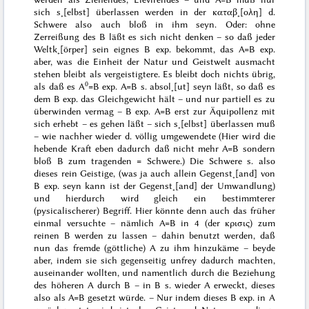
sich s˖[elbst] überlassen werden in der
καταβ˖[ολη]
d.
Schwere also auch bloß in ihm seyn. Oder: ohne
Zerreißung
des B läßt es sich nicht denken – so daß jeder
Weltk˖[örper] sein eignes B exp. bekommt,
das
A=B exp.
aber, was die Einheit der Natur und Geistwelt ausmacht
stehen bleibt als vergeistigtere. Es bleibt doch nichts übrig,
0
als daß es A
=B exp. A=B s. absol˖[ut] seyn läßt, so daß es
dem B exp. das Gleichgewicht hält – und nur
partiell
es zu
überwinden vermag – B exp. A=B erst zur Äquipollenz mit
sich erhebt – es gehen läßt – sich s˖[elbst] überlassen muß
– wie nachher wieder d. völlig umgewendete
(Hier wird die
hebende Kraft eben dadurch daß nicht mehr A=B sondern
bloß B zum tragenden = Schwere.) Die Schwere s. also
dieses rein Geistige, (was ja auch allein Gegenst˖[and] von
B exp. seyn kann ist der Gegenst˖[and] der Umwandlung)
und hierdurch wird gleich ein bestimmterer
(pysicalischerer) Begriff. Hier könnte denn auch das früher
einmal versuchte – nämlich A=B in 4 (der
κρισις
) zum
reinen B werden zu lassen – dahin benutzt werden, daß
nun das fremde (göttliche) A zu ihm hinzukäme – beyde
aber, indem sie sich gegenseitig unfrey dadurch machten,
auseinander wollten, und namentlich durch die Beziehung
des höheren A
durch
B – in B s. wieder A erweckt, dieses
also als A=B gesetzt würde. – Nur indem dieses B exp. in A