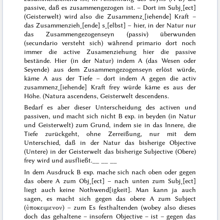
passive, daß es zusammengezogen ist
. – Dort im Subj˖[ect]
(Geisterwelt) wird also die Zusammenz˖[iehende]
Kraft
–
das Zusammenzieh˖[ende] s˖[elbst] – hier, in der Natur nur
das
Zusammengezogenseyn
(passiv) überwunden
(
secundario
versteht sich) während
primario
dort noch
immer die active Zusamenziehung hier die passive
bestände. Hier (in der Natur) indem A (das Wesen oder
Seyende) aus dem Zusammengezogenseyn erlöst würde,
käme A
aus der Tiefe
– dort indem A gegen die activ
zusammenz˖[iehende] Kraft frey würde käme es aus der
Höhe
. (
Natura ascendens
, Geisterwelt
descendens
.
Bedarf es aber dieser Unterscheidung des
activen
und
passiven
, und macht sich nicht B exp. in beyden (in Natur
und Geisterwelt) zum Grund, indem sie in das Innere, die
Tiefe zurückgeht, ohne Zerreißung, nur mit
dem
Un
terschied, daß in der Natur das
bisherige
Objective
(Untere) in der Geisterwelt das
bisherige
Subjective (Obere)
frey wird und ausfließt.__ __ __
In dem Ausdruck B exp. mache sich nach oben oder gegen
das obere A zum Obj˖[ect] – nach unten zum Subj˖[ect]
liegt auch keine Nothwend[igkeit]. Man kann ja auch
sagen, es macht sich gegen das obere A zum Subject
(
ὑποκειμενον
) – zum Es festhaltenden (wobey also dieses
doch das gehaltene – insofern Objective – ist – gegen das