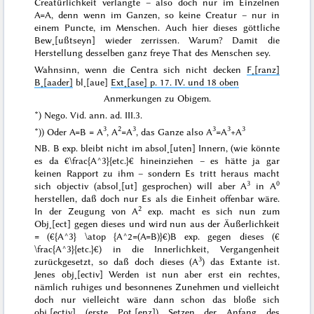
Creatürlichkeit verlangte – also doch nur
im Einzelnen
A=A, denn wenn
im Ganzen
, so keine Creatur – nur in
einem Puncte, im Menschen. Auch hier dieses göttliche
Bew˖[ußtseyn] wieder zerrissen. Warum? Damit die
Herstellung desselben ganz freye That des Menschen sey.
Wahnsinn
, wenn die Centra sich nicht decken
F˖[ranz]
B˖[aader]
bl˖[aue]
Ext˖[ase] p. 17. IV. und 18 oben
Anmerkungen zu Obigem.
*)
Nego. Vid. ann. ad. III.3.
3
2
3
3
3
3
*)) Oder A=B = A
, A
=A
, das Ganze also A
=A
+A
NB. B exp. bleibt nicht im absol˖[uten] Innern, (wie könnte
es da €\frac{A^3}{etc.}€ hineinziehen – es hätte ja gar
keinen Rapport zu ihm – sondern
Es
tritt heraus macht
3
0
sich objectiv (absol˖[ut] gesprochen) will aber
A
in A
herstellen, daß doch nur
Es
als die Einheit offenbar wäre.
2
In der Zeugung von A
exp. macht es sich nun zum
Obj˖[ect] gegen dieses
und wird nun aus der Äußerlichkeit
= (€{A^3} \atop {A^2=(A=B)}€)B exp. gegen dieses (€
\frac{A^3}{etc.}€) in die Innerlichkeit, Vergangenheit
3
zurückgesetzt, so daß doch dieses (
A
) das Extante ist.
Jenes obj˖[ectiv] Werden ist nun aber erst ein rechtes,
nämlich ruhiges und besonnenes Zunehmen und
vielleicht
doch nur vielleicht wäre dann schon das bloße sich
obj˖[ectiv] (erste Pot˖[enz]) Setzen der Anfang des