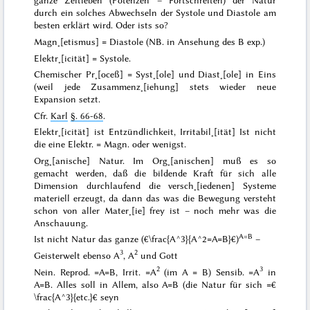
ganze
Zeitleben
(Potenzen – Fortschreiten) der Natur
durch ein solches Abwechseln der Systole und Diastole am
besten erklärt wird. Oder ists so?
Magn˖[etismus] = Diastole (NB. in Ansehung des B exp.)
Elektr˖[icität] = Systole.
Chemischer Pr˖[oceß] = Syst˖[ole] und Diast˖[ole] in Eins
(weil jede Zusammenz˖[iehung] stets wieder neue
Expansion setzt.
Cfr.
Karl
§. 66-68
.
Elektr˖[icität] ist Entzündlichkeit, Irritabil˖[ität] Ist nicht
die eine Elektr. = Magn. oder
wenigst.
Org˖[anische] Natur.
Im Org˖[anischen] muß es so
gemacht werden, daß die bildende Kraft für sich alle
Dimension durchlaufend die versch˖[iedenen] Systeme
materiell
erzeugt, da dann das was die
Bewegung
versteht
schon von aller Mater˖[ie] frey ist – noch mehr was die
Anschauung.
A=B
Ist nicht Natur das ganze (€\frac{A^3}{A^2=A=B}€)
–
3
2
Geisterwelt ebenso
A
, A
und Gott
2
3
Nein. Reprod. =A=B, Irrit. =A
(im A = B) Sensib. =A
in
A=B.
Alles soll in Allem
, also A=B (die Natur für sich =€
\frac{A^3}{etc.}€ seyn