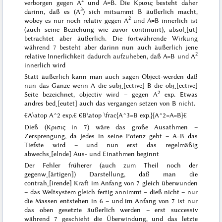
2
verborgen gegen A
und A=B. Die
Κρισις
besteht daher
3
darinn, daß es (A
)
sich
mitsammt B äußerlich macht,
2
wobey es nur noch
relativ
gegen A
und A=B innerlich ist
(auch seine Beziehung wie zuvor continuirt), absol˖[ut]
betrachtet aber äußerlich. Die fortwährende Wirkung
während
7 besteht aber darinn nun auch
äußerlich
jene
2
relative Innerlichkeit dadurch aufzuheben, daß A=B und A
innerlich
wird
Statt äußerlich kann man auch sagen
Object
-werden daß
nun das Ganze wenn A die subj˖[ective] B die obj˖[ective]
2
Seite bezeichnet, objectiv wird – gegen A
exp. Etwas
andres bed˖[eutet] auch das vergangen setzen von B nicht.
€A\atop A^2 exp.€
€B\atop \frac{A^3=B exp.}{A^2=A=B}€
Dieß (
Κρισις
in 7) wäre das große
Ausathmen
–
Zersprengung
, da jedes in seine Potenz geht – A=B das
Tiefste wird – und nun erst das
regelmäßig
abwechs˖[elnde] Aus- und Einathmen beginnt
Der Fehler früherer (auch zum Theil noch der
gegenw˖[ärtigen]) Darstellung, daß man die
contrah˖[irende]
Kraft im Anfang von 7 gleich überwunden
– das Weltsystem gleich fertig annimmt – dieß nicht – nur
die
Massen
entstehen in 6 – und im Anfang von 7 ist nur
das oben gesetzte äußerlich werden – erst successiv
während 7 geschieht die Überwindung, und das
letzte