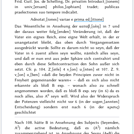
Frid. Guil. Jos. de Schelling, Dr.
privatim Introduct˖[ionem]
in
univ˖[ersam] philos˖[ophiam] tradet;
publicas
praelectiones suo tempore indicabit.
Adnotat˖[iones] variae
e
prima ed˖[itione]
Das Wesentliche in Ansehung der
καταβ˖[ολη]
in 7 und
der daraus weiter folg˖[enden] Veränderung ist, daß der
Vater ein eignes Reich, eine
eigne Welt
erhält, in der er
unangetastet bleibt, das oben durch
Vergangen
setzen
ausgedrückt wurde. Sollte es darum nicht so seyn, daß der
Vater in 6 zuerst allein seyn wollte, nämlich
alles
seyn,
und daß er nun erst
aus jeder
Sphäre sich contrahirt und
eben durch diese Selbstcontraction den Sohn
außer sich
setzt
. Cfr.
p. 104. Z˖[eile] 4 v˖[on] u˖[nten] et 107. Z. 9.
v˖[on] o˖[ben] »
daß die beyden Principien zuvor nicht in
Freyheit gegeneinander waren
« – daß es sich also nicht
erkannte
als
bloß B exp. – wonach also zu schnell
angenommen worden, daß es bloß B exp. sey (in 6) da es
0
noch alles, also A
seyn will. Wird also der Widerspruch
der Potenzen vielleicht nicht vor 6 (in der sogen˖[annten]
Entscheidung) sondern erst nach 6 (in der
κρισις
)
geschlichtet
Nach 108.
hätte B in Ansehnung des Subjects (Seyenden,
2
2
A
) die active Bedeutung, daß es (A
) nämlich
zusammenziehend
ist, in Ansehnung des Seyns (A=B) die