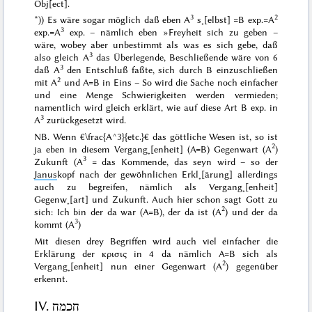
Obj[ect].
3
2
*)) Es wäre sogar möglich daß eben A
s˖[elbst] =B exp.=A
3
exp.=A
exp. – nämlich eben »Freyheit sich zu geben –
wäre, wobey aber unbestimmt
als
was es sich gebe, daß
3
also gleich A
das Überlegende, Beschließende wäre von 6
3
daß A
den
Entschluß
faßte, sich
durch
B einzuschließen
2
mit A
und A=B in Eins – So wird die Sache noch einfacher
und eine Menge Schwierigkeiten werden vermieden;
namentlich wird gleich erklärt, wie auf diese Art B exp. in
3
A
zurückgesetzt wird.
NB. Wenn €\frac{A^3}{etc.}€ das göttliche Wesen ist, so ist
2
ja eben
in diesem
Vergang˖[enheit] (A=B) Gegenwart (A
)
3
Zukunft
(A
= das Kommende, das seyn wird – so der
Janus
kopf nach der gewöhnlichen Erkl˖[ärung] allerdings
auch zu begreifen, nämlich als Vergang˖[enheit]
Gegenw˖[art] und Zukunft. Auch hier schon sagt Gott zu
2
sich:
Ich bin der da war (A=B), der da ist (A
) und der da
3
kommt (A
)
Mit diesen drey Begriffen wird auch viel einfacher die
Erklärung der
κρισις
in 4 da nämlich A=B sich als
2
Vergang˖[enheit] nun einer Gegenwart (A
) gegenüber
erkennt.
IV.
חכמח