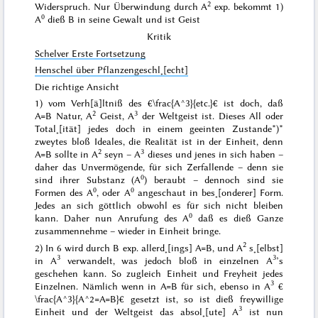
2
Widerspruch. Nur Überwindung durch A
exp. bekommt 1)
0
A
dieß B in seine Gewalt und ist Geist
Kritik
Schelver Erste Fortsetzung
Henschel über Pflanzengeschl˖[echt]
Die richtige Ansicht
1) vom Verh[ä]ltniß des €\frac{A^3}{etc.}€ ist doch, daß
2
3
A=B Natur, A
Geist, A
der Weltgeist ist. Dieses
All
oder
Total˖[ität] jedes doch in einem geeinten Zustande*)
*
zweytes bloß Ideales, die Realität ist in der Einheit
, denn
2
3
A=B sollte in A
seyn – A
dieses und jenes in sich haben –
daher das Unvermögende, für sich Zerfallende – denn sie
0
sind ihrer Substanz (A
) beraubt – dennoch sind sie
0
0
Formen des A
, oder A
angeschaut in bes˖[onderer] Form.
Jedes
an
sich göttlich obwohl es für sich nicht bleiben
0
kann. Daher nun Anrufung des A
daß es dieß Ganze
zusammennehme – wieder in Einheit bringe.
2
2) In 6 wird durch B exp. allerd˖[ings] A=B, und A
s˖[elbst]
3
3
in A
verwandelt, was jedoch bloß in einzelnen A
’s
geschehen kann. So zugleich Einheit und Freyheit jedes
3
Einzelnen. Nämlich wenn in A=B für sich, ebenso in A
€
\frac{A^3}{A^2=A=B}€ gesetzt ist, so ist dieß freywillige
3
Einheit und der Weltgeist das absol˖[ute] A
ist nun