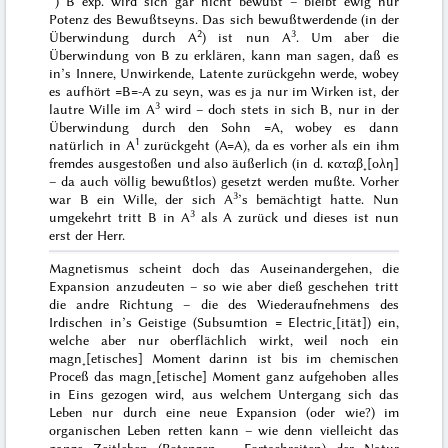
*) B exp. wird sich gar nicht
bewußt
– bleibt ewig nur
Potenz
des Bewußtseyns. Das sich bewußtwerdende (in der
2
3
Überwindung durch A
) ist nun A
. Um aber die
Überwindung von B zu erklären, kann man sagen, daß es
in’s
Innere
,
Unwirkende
,
Latente zurückgehn
werde, wobey
es aufhört =B=-A zu seyn, was es ja nur im Wirken ist, der
3
lautre Wille im A
wird – doch stets in sich B, nur in der
Überwindung durch den Sohn =A, wobey es dann
1
natürlich in A
zurückgeht (A=A), da es vorher als ein ihm
fremdes ausgestoßen und also
äußerlich
(in d.
καταβ˖[ολη]
– da auch völlig bewußtlos) gesetzt werden mußte. Vorher
3
war B ein Wille,
der
sich A
’s bemächtigt hatte. Nun
3
umgekehrt tritt B in A
als A zurück und dieses ist nun
erst der Herr.
Magnetismus scheint doch das Auseinandergehen, die
Expansion anzudeuten – so wie aber dieß geschehen tritt
die andre Richtung – die des Wiederaufnehmens des
Irdischen in’s Geistige (Subsumtion = Electric˖[ität]) ein,
welche aber nur oberflächlich wirkt, weil noch ein
magn˖[etisches] Moment darinn ist bis im chemischen
Proceß das magn˖[etische] Moment ganz aufgehoben alles
in Eins gezogen wird, aus welchem Untergang sich das
Leben nur durch eine neue Expansion (oder wie?) im
organischen Leben retten kann – wie denn vielleicht
das