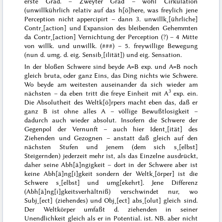
erste Grad. – Zweyter Grad – wohl Cirkulation
(unwillkührlich relativ auf das h[ö]here, was freylich jene
Perception nicht appercipirt – dann 3. unwillk˖[ührliche]
Contr˖[action] und Expansion des
bleibenden
Gehemmten
da Contr˖[action] Vernichtung der Perception (?) – 4 Mitte
von willk. und unwillk. (
###
) – 5. freywillige Bewegung
(nun d. umg. d. eig. Sensib˖[ilität]) und eig. Sensation.
In der bloßen Schwere sind
beyde
A=B exp. und A=B noch
gleich
bruta
, oder ganz Eins, das Ding nichts wie Schwere.
Wo beyde am weitesten auseinander da sich wieder am
3
nächsten – da eben tritt die freye Einheit mit A
exp. ein.
Die Absolutheit des Weltk[ö]rpers macht eben das, daß er
ganz B ist ohne alles A – völlige Bewußtlosigkeit –
dadurch auch wieder absolut. Insofern die Schwere der
Gegenpol der Vernunft – auch
hier
Ident˖[ität] des
Ziehenden und Gezognen – anstatt daß gleich auf den
nächsten Stufen und jenem (dem sich s˖[elbst]
Steigernden) jederzeit mehr ist, als das Einzelne ausdrückt,
daher seine
Abh[ä]ngigkeit
– dort in der
Schwere
aber ist
keine Abh[ä]ng[i]gkeit sondern der Weltk˖[örper] ist die
Schwere s˖[elbst] und umg[ekehrt]. Jene Differenz
(Abh[ä]ng[i]gkeitsverhältniß) verschwindet nur, wo
Subj˖[ect] (ziehendes) und Obj˖[ect] abs˖[olut] gleich sind.
Der Weltkörper umfaßt d. ziehenden in seiner
Unendlichkeit gleich als er in Potential. ist. NB. aber nicht