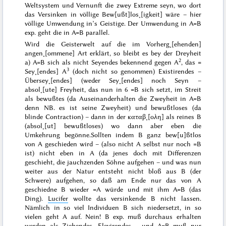
Weltsystem und Vernunft
die zwey Extreme seyn, wo dort
das Versinken in völlige Bew[ußt]los˖[igkeit] wäre – hier
völlige Umwendung in’s Geistige. Der Umwendung in A=B
exp. geht die in A=B parallel.
Wird die Geisterwelt auf die im Vorherg˖[ehenden]
angen˖[ommene] Art erklärt, so bleibt es bey der Dreyheit
2
a) A=B sich als nicht Seyendes bekennend gegen A
, das =
3
Sey˖[endes] A
(doch nicht so genommen) Existirendes –
Übersey˖[endes] (weder Sey˖[endes] noch Seyn –
absol˖[ute] Freyheit, das nun in
6 =B sich setzt, im Streit
als bewußtes (da Auseinanderhalten die Zweyheit in A=B
denn
NB.
es ist seine Zweyheit
) und bewußtloses (da
blinde Contraction) – dann in der
καταβ˖[ολη]
als reines B
(absol˖[ut] bewußtloses) wo dann aber eben die
Umkehrung begönne.
Sollten indem B ganz bew[u]ßtlos
von A
geschieden
wird – (also nicht A selbst nur noch =B
ist) nicht eben in A (da jenes doch mit Differenzen
geschieht, die jauchzenden
Söhne
aufgehen – und was nun
weiter aus der Natur entsteht nicht
bloß
aus B (der
Schwere) aufgehen, so daß
am Ende nur das von A
geschiedne B wieder =A würde und mit ihm A=B (das
Ding).
Lucifer
wollte das versinkende B nicht lassen.
Nämlich in so viel Individuen B sich niedersetzt, in so
vielen geht A auf.
Nein
! B exp. muß durchaus erhalten
werden als Ziehendes, Elevirendes – und A=B muß nur