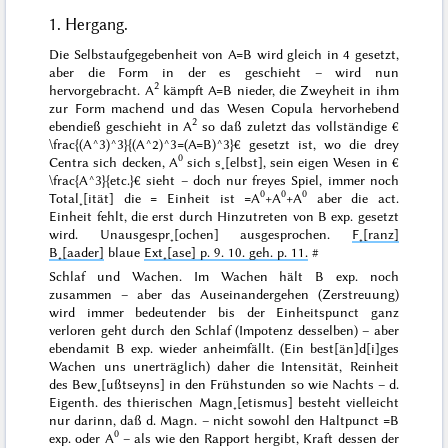
1. Hergang.
Die Selbstaufgegebenheit von A=B wird gleich in 4 gesetzt,
aber die Form in der es geschieht – wird nun
2
hervorgebracht. A
kämpft A=B nieder, die Zweyheit in ihm
zur Form machend und das Wesen
Copula
hervorhebend
2
ebendieß geschieht in A
so daß zuletzt das vollständige €
\frac{(A^3)^3}{(A^2)^3=(A=B)^3}€ gesetzt ist, wo die drey
0
Centra sich decken, A
sich s˖[elbst], sein eigen Wesen in €
\frac{A^3}{etc.}€ sieht – doch nur freyes Spiel, immer noch
0
0
0
Total˖[ität] die = Einheit ist =A
+A
+A
aber die act.
Einheit fehlt, die erst durch Hinzutreten von B exp. gesetzt
wird. Unausgespr˖[ochen] ausgesprochen.
F˖[ranz]
B˖[aader]
blaue
Ext˖[ase] p. 9. 10.
geh.
p. 11.
#
Schlaf und Wachen
. Im Wachen hält B exp. noch
zusammen – aber das Auseinandergehen (Zerstreuung)
wird immer bedeutender bis der Einheitspunct ganz
verloren geht durch den Schlaf (Impotenz desselben) – aber
ebendamit B exp. wieder anheimfällt. (Ein best[än]d[i]ges
Wachen uns unerträglich) daher die Intensität, Reinheit
des Bew˖[ußtseyns] in den Frühstunden so wie Nachts – d.
Eigenth. des thierischen Magn˖[etismus] besteht vielleicht
nur darinn, daß d. Magn. – nicht sowohl den Haltpunct =B
0
exp. oder A
– als wie den Rapport hergibt, Kraft dessen der