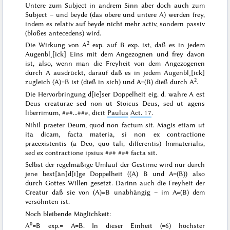
Untere zum Subject in andrem Sinn aber doch auch zum
Subject – und
beyde
(das obere und untere A) werden frey,
indem es relativ auf beyde
nicht
mehr
activ
, sondern
passiv
(bloßes
antecedens
) wird.
2
Die Wirkung von A
exp. auf B exp. ist, daß es in jedem
Augenbl˖[ick] Eins mit dem Angezognen und frey davon
ist, also, wenn man die Freyheit von dem Angezogenen
durch A ausdrückt, darauf daß es in jedem Augenbl˖[ick]
2
zugleich (A)=B ist (dieß in sich) und A=(B) dieß durch A
.
Die Hervorbringung
d[ie]ser
Doppelheit eig. d. wahre A
est
Deus creaturae sed non ut Stoicus Deus, sed ut agens
liberrimum,
###...###
, dicit
Paulus
Act. 17
.
Nihil praeter Deum, quod non factum sit.
Magis
etiam ut
ita dicam, facta materia, si non ex contractione
praeexistentis (a Deo, quo tali, differentis) Immaterialis,
sed ex contractione ipsius
### ###
facta sit
.
Selbst der regelmäßige Umlauf der Gestirne wird nur durch
jene best[än]d[i]ge Doppelheit ((A) B und A=(B)) also
durch Gottes Willen gesetzt. Darinn auch die Freyheit der
Creatur daß sie von (A)=B unabhängig – im A=(B) dem
versöhnten
ist.
Noch bleibende Möglichkeit:
0
A
=B exp.= A=B. In dieser Einheit (=6) höchster