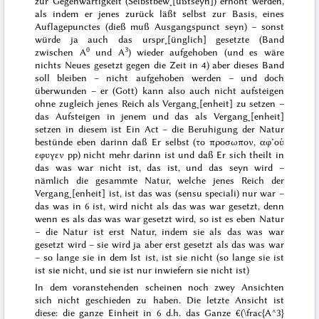
zur Gegenwärtigkeit
(Selbstbew˖[ußtseyn])
erhöht werden,
als indem er jenes zurück läßt
selbst zur Basis, eines
Auflagepunctes
(dieß
muß
Ausgangspunct seyn) –
sonst
würde ja auch das urspr˖[ünglich] gesetzte
(Band
0
3
zwischen A
und A
) wieder aufgehoben (und es wäre
nichts Neues gesetzt gegen die Zeit in 4) aber
dieses Band
soll bleiben
– nicht
aufgehoben
werden – und doch
überwunden – er (Gott) kann also auch nicht
aufsteigen
ohne zugleich jenes Reich als
Vergang˖[enheit]
zu setzen –
das Aufsteigen in jenem und das als
Vergang˖[enheit]
setzen in diesem ist
Ein Act
– die Beruhigung der Natur
bestünde eben darinn daß Er
selbst
(
το προσωπον, αφ’οὑ
εφυγεν
pp
) nicht mehr darinn ist und daß Er sich theilt in
das was
war
nicht ist,
das ist
, und das
seyn wird
–
nämlich die gesammte Natur, welche jenes Reich der
Vergang˖[enheit] ist, ist das was (
sensu speciali
) nur
war
–
das was in 6 ist, wird nicht
als
das was
war
gesetzt, denn
wenn es
als
das was
war
gesetzt wird, so ist es eben Natur
– die Natur ist erst Natur, indem sie
als
das was
war
gesetzt wird – sie wird ja aber erst
gesetzt
als das was
war
– so lange sie in dem
Ist
ist, ist sie nicht (so lange sie ist
ist sie nicht, und sie ist nur inwiefern sie nicht ist)
In dem voranstehenden scheinen noch zwey Ansichten
sich nicht geschieden zu haben. Die letzte Ansicht ist
diese: die
ganze Einheit in 6
d.h. das Ganze €(\frac{A^3}