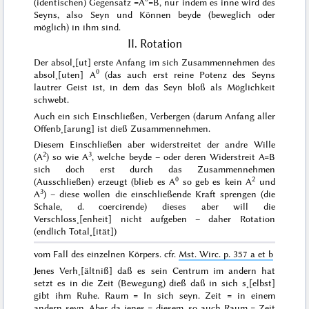
(identischen) Gegensatz =A
=B, nur indem es inne wird des
Seyns, also Seyn und Können beyde (beweglich oder
möglich) in ihm sind.
II. Rotation
Der absol˖[ut] erste Anfang im sich Zusammennehmen des
0
absol˖[uten] A
(das auch erst reine Potenz des Seyns
lautrer Geist ist, in dem das Seyn bloß als Möglichkeit
schwebt.
Auch ein sich Einschließen, Verbergen (darum Anfang aller
Offenb˖[arung] ist dieß Zusammennehmen.
Diesem Einschließen aber widerstreitet der andre Wille
2
3
(A
) so wie A
, welche beyde – oder deren Widerstreit A=B
sich doch erst durch das Zusammennehmen
0
2
(Ausschließen) erzeugt (blieb es A
so
geb
es kein A
und
3
A
) – diese wollen die einschließende Kraft sprengen (die
Schale, d. coercirende) dieses aber will die
Verschloss˖[enheit] nicht aufgeben – daher Rotation
(endlich Total˖[ität])
vom Fall des einzelnen Körpers. cfr.
Mst. Wirc. p. 357 a et b
Jenes Verh˖[ältniß] daß es sein Centrum im andern hat
setzt es in die Zeit (Bewegung) dieß daß in sich s˖[elbst]
gibt ihm Ruhe. Raum = In sich seyn. Zeit = in einem
andern seyn. Aber da jenes = diesem, so auch Raum = Zeit