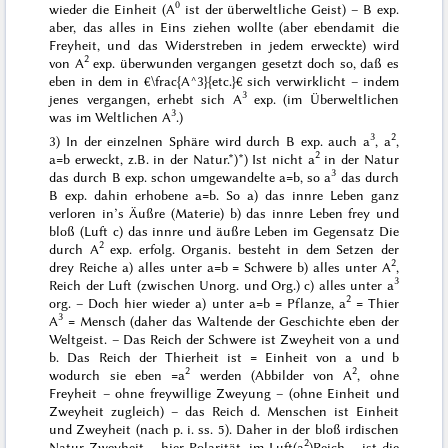
0
wieder die Einheit (A
ist der überweltliche Geist) – B exp.
aber, das alles in Eins ziehen wollte (aber ebendamit die
Freyheit, und das Widerstreben in jedem erweckte) wird
2
von A
exp. überwunden vergangen gesetzt doch so, daß es
eben
in
dem in €\frac{A^3}{etc.}€ sich verwirklicht – indem
3
jenes vergangen, erhebt sich A
exp. (im Überweltlichen
3
was im Weltlichen A
.)
3
2
3) In der einzelnen Sphäre wird durch B exp. auch a
, a
,
2
a=b erweckt, z.B. in der Natur.*)
*) Ist nicht a
in der Natur
3
das durch B exp. schon
umgewandelte
a=b, so a
das durch
B exp. dahin erhobene a=b. So a) das innre Leben ganz
verloren in’s Äußre (Materie) b) das innre Leben frey und
bloß (Luft c) das innre
und äußre Leben im Gegensatz
Die
2
durch A
exp. erfolg. Organis. besteht in dem Setzen der
2
drey Reiche a) alles unter a=b = Schwere b) alles unter A
,
3
Reich der Luft (zwischen Unorg. und Org.) c) alles unter a
2
org. – Doch hier wieder a) unter
a=b = Pflanze, a
= Thier
3
A
= Mensch (daher das Waltende der Geschichte eben der
Weltgeist. – Das Reich der Schwere ist
Zweyheit
von a und
b. Das Reich der Thierheit ist = Einheit von a und b
2
2
wodurch sie eben =a
werden (Abbilder von A
, ohne
Freyheit – ohne freywillige Zweyung – (ohne Einheit und
Zweyheit zugleich) – das Reich d. Menschen ist
Einheit
und Zweyheit
(nach p. i. ss.
5
). Daher in der bloß irdischen
2
Natur Zweyheit – hier Polarität, im Luft(a
)Reich – ist die