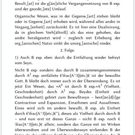
Result˖[at] ist die g[än]zliche Vergangensetzung von B exp.
und der geordn˖[ete] Umlauf.
Organische Wesen, was in der Gegenw˖[art] stehen bleibt
oder in Gegenw˖[art] erhoben wird, während alles andre in
Vergang˖[enheit] zurücksinkt. Es ist hier eine Dualisirung,
da in gleichem Verh[ältniß] als das eine gehoben, das
andre herabgesetzt wird – zugleich mit Erhebung der
org˖[anischen] Natur sinkt die unorg˖[anische] nieder.
2. Folge.
1) Auch B exp. eben durch die Entfaltung wieder befreyt
vom Seyn.
Nicht B exp. sondern das durch B zusammengenommene
2
durch A
exp. entfaltete €\frac{A^3}{etc.}€ ist der bewußte
Gott. B bleibt doch immer auch in der Überwindung.
Es ist
0
3
jetzt Ein Wesen, das =A
ist durch B exp.=A
(Vielheit,
2
Geschiedenheit) durch A
exp. Beydes
(Einheit und
Geschiedenheit) gehört zum Bewußtseyn – best[än]d[i]ge
Contraction und Expansion, Einathmen und Ausathmen.
Eines wird sich im andern bewußt, B exp.
als
Einheit
durch €\frac{A^3}{etc.}€*), dieses
als
Vielheit durch durch
B
– und nun erst ist
dieses Ganze
– nicht B exp. noch €
\frac{A^3}{etc.}€ allein, sondern das Ganze mit
im
Wirken
überwundnen und im Überwundenseyn wirkenden B der
Vater. In der völligen Entfaltung oder Überwindung des B