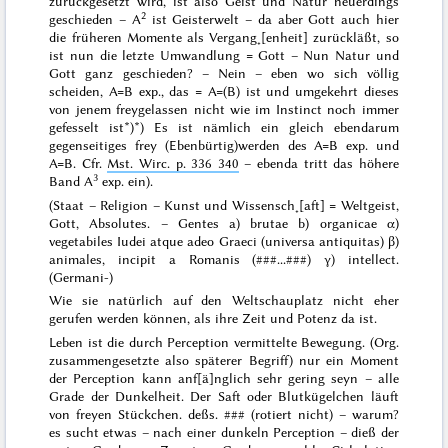
zurückgesetzt wird, ist also Geist und Natur neuerdings
2
geschieden – A
ist Geisterwelt – da aber Gott auch hier
die früheren Momente als Vergang˖[enheit] zurückläßt, so
ist nun die letzte Umwandlung = Gott – Nun Natur und
Gott ganz geschieden? – Nein – eben wo sich völlig
scheiden
, A=B exp., das = A=(B) ist und umgekehrt dieses
von jenem freygelassen nicht wie im Instinct
noch
immer
gefesselt ist*)
*) Es ist nämlich ein
gleich
ebendarum
gegenseitiges frey (Ebenbürtig)werden des A=B exp. und
A=B. Cfr.
Mst. Wirc. p. 336 340
– ebenda tritt das höhere
3
Band A
exp. ein).
(Staat – Religion – Kunst und Wissensch˖[aft] = Weltgeist,
Gott, Absolutes. –
Gentes
a)
brutae
b) organicae α)
vegetabiles
Iudei
atque adeo
Graeci
(universa antiquitas)
β)
animales, incipit a Romanis (
###...###
)
γ)
intellect.
(Germani-)
Wie sie natürlich auf den Weltschauplatz nicht eher
gerufen werden können, als ihre Zeit und Potenz
da ist
.
Leben ist die durch Perception vermittelte Bewegung. (Org.
zusammengesetzte also späterer Begriff) nur ein Moment
der Perception
kann anf[ä]nglich sehr gering seyn – alle
Grade der Dunkelheit. Der Saft oder Blutkügelchen läuft
von freyen Stückchen.
deßs. ###
(rotiert nicht) – warum?
es
sucht
etwas – nach einer dunkeln Perception – dieß der