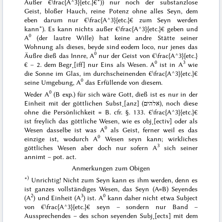
Außer €\frac{A^3}{etc.}€*)) nur noch der substanzlose
Geist, bloßer Hauch, reine Potenz ohne
alles
Seyn, dem
eben darum nur €\frac{A^3}{etc.}€ zum Seyn werden
kann*). Es
kann
nichts außer €\frac{A^3}{etc.}€ geben und
0
A
(der lautre Wille) hat keine andre Stätte seiner
Wohnung als dieses, beyde sind
eodem loco
, nur jenes das
0
Äußre dieß das Innre, A
nur der Geist von €\frac{A^3}{etc.}
0
3
€ – 2. dem Begr˖[iff] nur Eins als Wesen. A
ist in A
wie
die Sonne im Glas, im durchscheinenden €\frac{A^3}{etc.}€
0
seine Umgebung, A
das Erfüllende von diesem.
0
Weder A
(B exp.) für sich wäre Gott, dieß ist es nur in der
Einheit mit der göttlichen Subst˖[anz] (
אלהים
), noch diese
ohne die Persönlichkeit = B. cfr. §. 133. €\frac{A^3}{etc.}€
ist freylich das göttliche Wesen, wie es obj˖[ectiv] oder
als
0
Wesen dasselbe ist was A
als Geist, ferner weil es das
0
einzige ist, wodurch A
Wesen seyn kann;
wirkliches
3
göttliches Wesen aber doch nur sofern A
sich seiner
annimt –
pot. act.
Anmerkungen zum Obigen
)
*
Unrichtig! Nicht zum Seyn kann es ihm werden, denn es
ist ganzes vollständiges Wesen, das Seyn (A=B) Seyendes
2
3
0
(A
) und Einheit (A
) ist. A
kann daher nicht etwa
Subject
von €\frac{A^3}{etc.}€ seyn – sondern nur
Band
–
Aussprechendes – des schon seyenden Subj˖[ects] mit dem