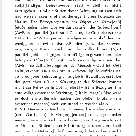
vollst˖[ändiges] Befreytwerden statt – dieß ist nicht
aufzugeben – und die Stufen dieser Befreyung müssen sich
nachweisen lassen und sind die eigentlichen
Potenzen der
Natur). Der Befreyungsstufe des Objectiven €\frac{A^3}
{etc.}€ gehen aber Überwindungsstufen des Subjec˖[iven]
(A)=B exp. parallel (dieß sind Geister, die Gott ebenso
###
###
z.B. die Weltkörper nur Intelligenzen – so daß dem
am
wenigsten
befreyten also z.B. dem ganz der Schwere
angehörigen Körper auch nur das
völlig blinde
(A)=B
parallel geht – dagegen dem völlig umgewendeten oder
befreyten €\frac{A^3}{etc.}€ auch das völlig überwundne
(A)=B – so daß allerdings nur der Mensch = Gott ist, Gott
sieht, erkennt. Da also Gott in B (freywillig) bewußtlos ist,
so sind jene Befreyun[g]s- zugleich Bewußtseynsstufen
des göttlichen z.B. die Wirkung in der Schwere kommt
nicht zur Reflexion in Gott s˖[elbst] – ist in Bezug auf ihn
eine völlig exoterische Wirkung, *) links marg.
*) Also wäre
es doch ein
äußerlich
machen des bloßen B als B (ein
exoterisch machen) nicht ein innerlich werden als A
B
NB.
Dieses
, das Reich der Schwere,
kann aber von ihm
(dem Göttlichen)
als Vergang˖[enheit] erst abgeschieden
werden, indem er sich zum höhern, zur Gegenwärtigkeit
erhöht – die Stufen dieser Erh[ö]hung beruhen zum Theil
noch in der Natur s˖[elbst]
und umgekehrt er kann nicht