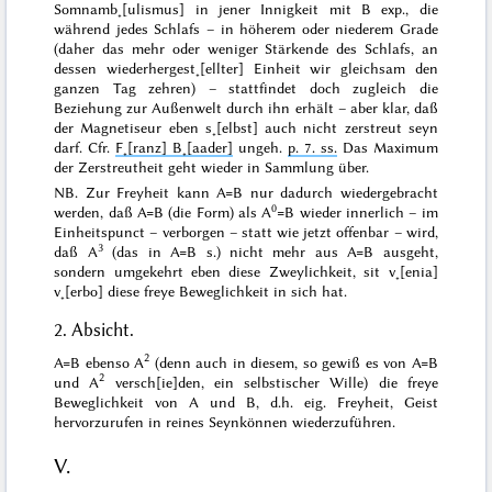
Somnamb˖[ulismus]
in
jener Innigkeit mit B exp., die
während
jedes
Schlafs – in höherem oder niederem Grade
(daher das mehr oder weniger Stärkende des Schlafs,
an
dessen wiederhergest˖[ellter] Einheit wir gleichsam den
ganzen Tag zehren) – stattfindet doch zugleich die
Beziehung zur Außenwelt durch
ihn
erhält – aber klar, daß
der Magnetiseur eben s˖[elbst] auch nicht
zerstreut
seyn
darf. Cfr.
F˖[ranz] B˖[aader]
ungeh.
p. 7. ss.
Das Maximum
der Zerstreutheit geht wieder in Sammlung über.
NB. Zur Freyheit kann A=B nur dadurch wiedergebracht
0
werden, daß A=B (die Form) als A
=B wieder innerlich – im
Einheitspunct – verborgen – statt wie jetzt offenbar – wird,
3
daß A
(das in A=B s.) nicht mehr
aus
A=B ausgeht,
sondern umgekehrt eben diese Zweylichkeit,
sit v˖[enia]
v˖[erbo]
diese freye Beweglichkeit
in
sich hat.
2. Absicht.
2
A=B ebenso A
(denn auch in diesem, so gewiß es von A=B
2
und A
versch[ie]den, ein selbstischer Wille) die freye
Beweglichkeit von A und B, d.h. eig. Freyheit, Geist
hervorzurufen in reines Seynkönnen wiederzuführen.
V.