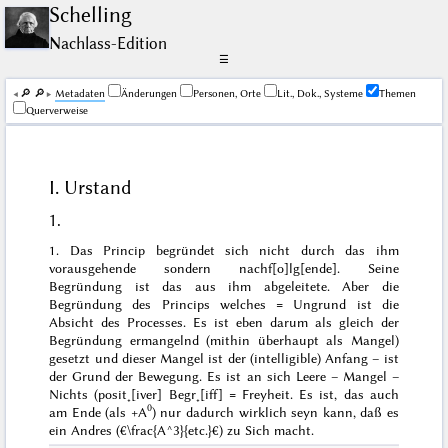
Schelling
Nachlass-Edition
☰
🔎︎
🔎︎
Me­ta­da­ten
Änderungen
Personen, Orte
Lit., Dok., Systeme
Themen
Querverweise
I. Urstand
1.
1. Das Princip begründet sich nicht durch das ihm
vorausgehende sondern nachf[o]lg[ende]. Seine
Begründung ist das aus ihm abgeleitete. Aber die
Begründung des Princips welches = Ungrund ist die
Absicht des Processes. Es ist eben darum als gleich der
Begründung ermangelnd (mithin überhaupt als Mangel)
gesetzt und dieser Mangel ist der (intelligible) Anfang – ist
der Grund der Bewegung. Es ist an sich Leere – Mangel –
Nichts (posit˖[iver] Begr˖[iff] = Freyheit.
Es ist, das auch
0
am Ende
(als +A
)
nur
dadurch
wirklich seyn kann
, daß
es
ein Andres
(€\frac{A^3}{etc.}€) zu Sich macht.