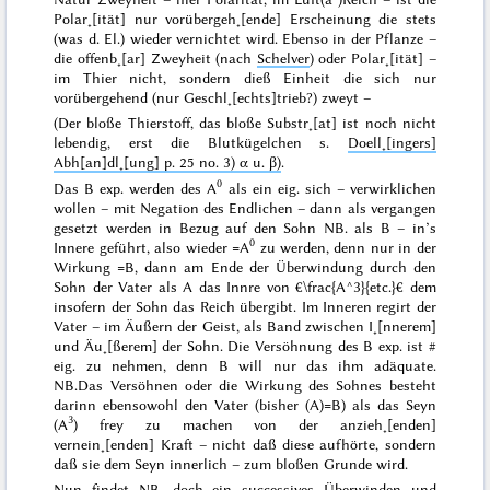
Polar˖[ität] nur vorübergeh˖[ende] Erscheinung die stets
(
was
d. El.) wieder vernichtet wird. Ebenso in der Pflanze –
die offenb˖[ar]
Zweyheit
(nach
Schelver
) oder Polar˖[ität] –
im Thier nicht, sondern dieß Einheit die sich nur
vorübergehend (nur Geschl˖[echts]trieb?) zweyt –
(Der bloße
Thierstoff
, das bloße Substr˖[at] ist noch nicht
lebendig, erst die Blutkügelchen s.
Doell˖[ingers]
Abh[an]dl˖[ung] p. 25 no. 3) α u. β)
.
0
Das B exp. werden des A
als ein eig.
sich
– verwirklichen
wollen – mit Negation des Endlichen – dann als vergangen
gesetzt werden in
Bezug
auf
den Sohn
NB. als B – in’s
0
Innere geführt, also wieder =A
zu werden, denn nur in der
Wirkung =B, dann am Ende der Überwindung durch den
Sohn der Vater als A das Innre von €\frac{A^3}{etc.}€ dem
insofern der Sohn das Reich übergibt. Im Inneren regirt der
Vater – im Äußern der Geist, als Band zwischen I˖[nnerem]
und Äu˖[ßerem] der Sohn. Die
Versöhnung
des B exp. ist
#
eig. zu nehmen, denn B will nur das
ihm
adäquate.
NB.
Das Versöhnen oder die Wirkung des Sohnes besteht
darinn ebensowohl den Vater (bisher (A)=B) als das Seyn
3
(
A
) frey zu machen von der anzieh˖[enden]
vernein˖[enden] Kraft – nicht daß diese aufhörte, sondern
daß sie dem Seyn
innerlich
– zum bloßen Grunde wird.
Nun findet NB. doch ein successives Überwinden und