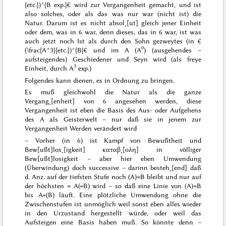
{etc.})^{B exp.}€ wird zur Vergangenheit gemacht, und ist
also solches
, oder als das was nur
war
(nicht ist) die
Natur. Darum ist es nicht absol˖[ut] gleich jener Einheit
oder dem, was in 6 war, denn dieses, das in 6 war, ist was
auch jetzt noch Ist als durch den Sohn gezweytes (in €
0
(\frac{A^3}{etc.})^{B}€ und im A (A
) (ausgehendes –
aufsteigendes) Geschiedener und Seyn wird (als
freye
3
Einheit
, durch A
exp.)
Folgendes kann dienen, es in Ordnung zu bringen.
Es muß gleichwohl die Natur als die ganze
Vergang˖[enheit] von 6
angesehen werden, diese
Vergangenheit ist eben die Basis des Aus- oder Aufgehens
des A als Geisterwelt – nur daß sie in jenem zur
Vergangenheit Werden verändert wird
–
Vorher
(in 6) ist Kampf von Bewußtheit und
Bew[ußt]los˖[igkeit]
καταβ˖[ολη]
in völliger
Bew[ußt]losigkeit – aber hier eben Umwendung
(Überwindung) doch successive – darinn besteh˖[end] daß
d. Anz. auf der tiefsten Stufe noch (A)=B bleibt und nur auf
der höchsten = A(=B) wird – so daß eine Linie von
(A)=B
bis A=(B)
läuft. Eine plötzliche Umwendung ohne die
Zwischenstufen ist unmöglich weil sonst eben alles wieder
in den Urzustand hergestellt würde, oder weil das
Aufsteigen eine Basis haben muß. So könnte denn –