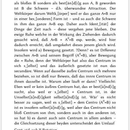
als bloßes B sondern als best[än]d[i]g aus A, B geworden
ist B die Schwere – d.h. überwundne Attraction. Der
Welt
körper darum
Welt
k˖[örper] weil er das
ganze
A=B nur
in einer bes˖[onderen] Form ist – und so auch die Schwere
in ihm das
ganze
A=B exp. Daher auch Ident˖[ität] der
Dinge der
Zeit
nach – diese vergehen jene bleiben. Die
ewige Ruhe welche in der Wirkung des Ziehenden dadurch
0
gesucht wird, daß A=B = A
=B exp. werde, wird hier
dadurch erreicht, daß umgekehrt
dieses
jenem gleich wird.
Insofern wird a) Bewegung gesetzt. ?Denn? es ist Differenz
0
zwischen A=B und seinem Begriff (A
=B), aber Bewegung
die = Ruhe, denn der Weltkörper hat also das Centrum in
sich s˖[elbst] und das äußerlich gesetzte ist nun das
secundäre. Wenn auf dasselbe äußre Centrum sich mehrere
beziehen, so ist dieß nur Beweis, daß das innre Centrum in
ihnen dasselbe ist. Warum aber
läuft
er dann? Vielleicht:
Eben weil er kein äußres Centrum hat, das er best[ä]nd[i]g
sucht, also
weil
er s˖[elbst] = Centrum ist, in der
Unselbst[ä]nd[i]gkeit selbst[ä]nd[i]g ist. Wär’ es nicht
0
besser zu sagen, weil es s˖[elbst] = dem Centro (A
=B) so
ist es insofern selbst[ä]nd[i]g, weil aber das Centrum nicht
bloß Centrum von ihm, sondern auch in den anderen ist,
so hat
b)
es damit auch sein Centrum in allem andern –
die Gleichsetzung dieser beyden unterscheidet den Umlauf
Cont. vid. sub II
Rotation