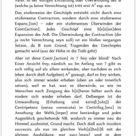
3
(welche ja keine Vernichtung ist) tritt erst A
exp. ein.
Das stufenweise der Geschöpfe entsteht nicht durch eine
stufenweise Contraction, sondern durch eine stufenweise
Expans˖[ion] – oder ein stufenweises Überwinden der
Contr[action]. Jedes Geschöpf eine b[e]s[on]dere
Expansion des A=B. Die Überwindung der Contraction (die
ja nicht
Vernichtung
seyn soll) ist ein bloßes vergangen
Setzen, da B zum Grund, Tragenden des Geschöpfes
gemacht wird (aus der Höhe in die Tiefe geht)
Aber ist diese Contr˖[action] in 7 frey oder blind? Nach
Einer Ansicht
frey
, nämlich so: Im Anfang von 7 gibt es
sich völlig auf als allein wirkendes, aber nachdem es sich
2
(eben durch dieß Aufgeben) A
gezeugt, darf es
frey wirken
,
also sich immer wieder
erheben
(oben an oder innerlich
setzen), weil es hat, was es überwinde, so wie im
Menschen nach Zeugung des h[ö]heren Selbst auch das
niedere sich wieder erheben darf. Deßwegen ist die
Umwandlung (Erhebung und
καταβ˖[ολη]
) der
Centripetenz (
sensu
consecuta
) in Centrifug˖[enz] in
Ansehung der Weltk˖[örper] eine
beständige
und
jeden
Augenblick geschehende
NB. wodurch es immer neu die
Himmel ausbreitet, Grund macht. Doch dieß auch insofern
successiv, als
nur
im gleichen Verh[ä]ltn[i]ß mit der
übrigen Ausbildung, nur succ˖[essiv] und in dem