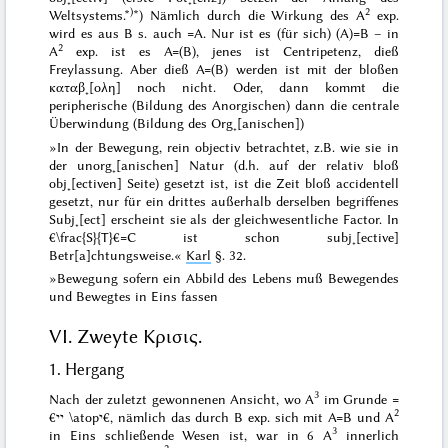
)
2
Weltsystems.*
*) Nämlich durch die Wirkung des A
exp.
wird es aus B s. auch =A. Nur ist es (für sich) (A)=B – in
2
A
exp. ist es A=(B), jenes ist Centripetenz, dieß
Freylassung. Aber dieß A=(B) werden ist mit der bloßen
καταβ˖[ολη]
noch nicht.
Oder, dann kommt die
peripherische (Bildung des Anorgischen) dann die centrale
Überwindung (Bildung des Org˖[anischen])
»
In der Bewegung, rein objectiv betrachtet, z.B. wie sie in
der unorg˖[anischen] Natur (d.h. auf der relativ bloß
obj˖[ectiven] Seite) gesetzt ist,
ist die Zeit bloß accidentell
gesetzt, nur für ein drittes außerhalb derselben begriffenes
Subj˖[ect] erscheint sie als der gleichwesentliche Factor. In
€\frac{S}{T}€=C ist schon subj˖[ective]
Betr[a]chtungsweise.
«
Karl
§. 32.
»
Bewegung sofern ein Abbild des Lebens muß Bewegendes
und Bewegtes in Eins fassen
VI. Zweyte Κρισις.
1. Hergang
3
Nach der zuletzt gewonnenen Ansicht, wo A
im Grunde =
2
€יי \atopי€, nämlich das durch B exp. sich mit A=B und A
3
in Eins schließende Wesen ist, war in 6 A
innerlich