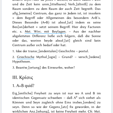
und die Zeit kein unm˖[ittelbares] Verh˖[ältniß] zu dem
Raum sondern zu dem Raum der auch Zeit begreift. Das
allg˖[emeine] Centrum
, das
ganz
in
Jedem
ist, ist insofern
= dem Begriff oder Allgemeinen des besondern A=B’s.
Dieses Besondre (A=B) ist absol˖[ut] indem es seine
Bes[on]derheit = setzt seinem Begriff. Hier drey Factoren
etc. s.
Mst. Wirc. mit Beylagen
. – Aus der nachher
abgeleiteten Differenz ließe sich folgern, daß die Sonne
oder das, worinn beyde
absol˖[ut]
gleich sind kein
Centrum außer sich bedarf oder hat.
1. Idee der transc˖[endentalen] Geschichte – postul.
2.
Griechische
Mythol˖[ogie] – Grund? – versch˖[iedene]
Hypothesen.
3. Beantw˖[ortung] des Einwurfes, woher?
III.
Κρίσις
1. A=B quid?
Eig˖[entliche] Freyheit zu seyn ist nur wo A und B im
0
identischen Gegensatz schweben – daß A
sich siehet als
Können und Seyn zugleich ohne Eins insbes˖[ondere] zu
seyn. Denn so wie der Gegens˖[atz] fix geworden, in der
wirklichen Anz˖[iehung], ist keine Freyheit mehr. Cfr. Mst.