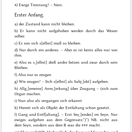
4) Ewige Trennung? – Nein.
Erster Anfang.
a) der Zustand kann nicht bleiben.
b) Er kann nicht aufgehoben werden durch das Wesen
selber.
c) Es von sich s[elbst] muß so bleiben.
d) Nur durch ein anderes. – Aber es ist keins alles nur von
ihm.
e) Also es s˖[elbst] dieß andre Setzen und
zwar
durch sein
Bleiben.
f) Also nur es zeugen
g) Wie zeugen? – Sich s[elbst] als Subj˖[ekt] aufgeben.
h) Allg˖[emeine] Anm˖[erkung] über Zeugung – (sich zum
Organ machen.
i) Nun also als vergangen sich erkannt
k) Hiemit sich als Objekt der Entfaltung schon gesetzt.
l) Gang und Entf[altung]. – Erst Sey˖[endes] im Seyn. Nur
ewiges aufgehen aus dem Gegensatz.*)
*) NB. nicht aus
dem Seyn, sondern aus dem B was die
###
macht.