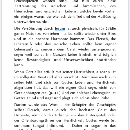
Lebensquellen worden sind,
und nun durch diese
Zertrennung des irdischen und
himmlischen, des
thierischen und englischen Lebens, welche beyde vorher
ein einiges waren, der Mensch dem Tod und der Auflösung
unterworfen wurde.
Die Versöhnung durch
Jesum
ist auch physisch, für
23)
die
ganze Natur zu verstehen – alles sollte wieder unter Eins
und in die höchste Harmonie kommen.
Das Fleisch, die
Finsterniß oder das irdische Leben sollte kein eigner
Lebensanfang, sondern dem Geist wieder untergeordnet
seyn: weil sonst im Ganzen keine Einheit und folglich
keine Beständigkeit und Unverweslichkeit stattfinden
kann.
Wenn Gott alles erfüllt mit seiner Herrlichkeit
, alsdann ist
im völligsten Verstand
alles versöhnt
. Denn
was
nach sich
selber lebt, und sich von Gottes Leben und Herrlichkeit
abgerissen hat, das will ein eigner Gott seyn, nicht von
Gott abhangen
etc. (p. 41.)
Und ein solcher Lebensgeist ist
Gottes Feind und nagt und plagt sich selbst ohne Ruhe.
Darum wurde das Wort – der Schöpfer des Geschöpfes
selbst
Fleisch, damit durch
den höchsten Geist das
Unterste, nämlich das Irdische – –
das Untergestell oder
der Offenbarungsthron der Herrlichkeit Gottes werde
(
ut
summum tangat infimum
). – Daher er sogar in das