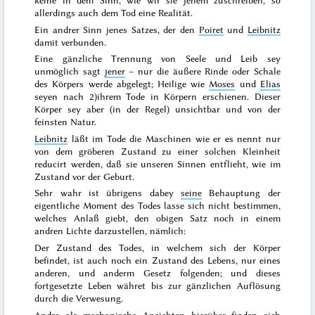
allerdings auch dem Tod eine Realität.
Ein
andrer Sinn
jenes Satzes, der den
Poiret
und
Leibnitz
damit verbunden
.
Eine
gänzliche
Trennung von Seele und Leib sey
unmöglich sagt
jener
– nur die äußere Rinde oder Schale
des Körpers werde abgelegt; Heilige wie
Moses
und
Elias
seyen nach
2)
ihrem Tode in Körpern erschienen. Dieser
Körper sey aber (in der Regel) unsichtbar und von der
feinsten Natur.
Leibnitz
läßt im Tode die Maschinen wie er es nennt nur
von dem gröberen Zustand zu einer solchen
Kleinheit
reducirt werden, daß sie unseren Sinnen entflieht, wie im
Zustand vor der Geburt.
Sehr wahr ist übrigens dabey
seine
Behauptung der
eigentliche Moment des Todes lasse sich nicht bestimmen
,
welches Anlaß giebt, den obigen Satz noch in einem
andren Lichte darzustellen, nämlich:
Der Zustand des Todes, in welchem sich der Körper
befindet
, ist
auch noch ein Zustand des Lebens
, nur eines
anderen, und anderm Gesetz folgenden; und dieses
fortgesetzte Leben währet bis zur gänzlichen Auflösung
durch die Verwesung.
Andre als mechanische Ansichten hierüber finden sich