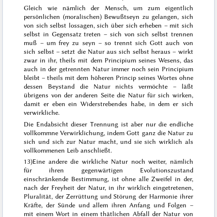
Gleich wie nämlich der Mensch, um zum eigentlich
persönlichen (moralischen) Bewußtseyn zu gelangen, sich
von sich selbst lossagen, sich über sich erheben – mit sich
selbst in Gegensatz treten – sich von sich selbst trennen
muß – um
frey
zu seyn – so trennt sich Gott auch von
sich selbst – setzt die Natur aus sich selbst heraus –
wirkt
zwar in ihr, theils mit dem Principium seines Wesens, das
auch in der getrennten Natur immer noch
sein
Principium
bleibt – theils mit dem höheren Princip seines Wortes ohne
dessen Beystand die Natur nichts vermöchte – läßt
übrigens von der anderen Seite die Natur für sich wirken,
damit er eben ein Widerstrebendes habe, in dem er sich
verwirkliche.
Die Endabsicht dieser Trennung ist aber nur die endliche
vollkommne Verwirklichung, indem Gott
ganz
die Natur zu
sich und sich zur Natur macht, und sie sich wirklich als
vollkommenen Leib anschließt.
13)
Eine andere die wirkliche Natur noch weiter, nämlich
für ihren gegenwärtigen Evolutionszustand
einschränkende Bestimmung, ist ohne alle Zweifel in der,
nach der Freyheit der Natur, in ihr wirklich eingetretenen,
Pluralität, der Zerrüttung und Störung der Harmonie ihrer
Kräfte, der Sünde und allem ihren Anfang und Folgen –
mit einem Wort in einem thätlichen Abfall der Natur von