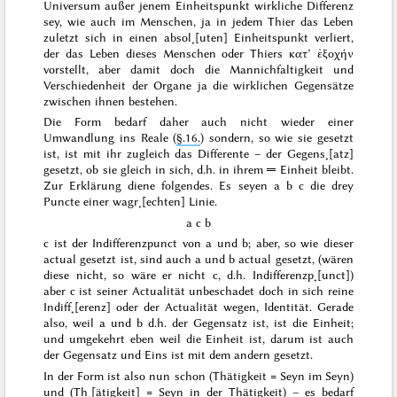
Universum außer jenem Einheitspunkt wirkliche Diffe
renz
sey, wie auch im Menschen, ja in jedem Thier das Leben
zuletzt sich in einen absol˖[uten] Einheitspunkt verliert,
der das Leben dieses Menschen oder Thiers
κατ’ ἐξοχήν
vorstellt, aber damit doch die Mannichfaltigkeit und
Verschiedenheit der Organe ja die wirklichen Gegensätze
zwischen ihnen bestehen.
Die Form bedarf daher auch nicht wieder einer
Umwandlung
ins Reale (
§.16.
) sondern, so wie sie gesetzt
ist, ist mit ihr zugleich das Differente – der Gegens˖[atz]
gesetzt, ob sie gleich in sich, d.h. in ihrem ═ Einheit bleibt.
Zur Erklärung diene folgendes. Es seyen a b c die drey
Puncte einer wagr˖[echten] Linie.
a
c
b
c ist der Indifferenzpunct von a und b; aber, so wie
dieser
actual gesetzt ist, sind auch a und b actual gesetzt, (wären
diese nicht, so
wäre
er nicht c, d.h. Indifferenzp˖[unct])
aber c ist seiner Actualität unbeschadet doch in sich reine
Indiff˖[erenz] oder der Actualität wegen, Identität.
Gerade
also, weil a und b d.h. der Gegensatz ist,
ist
die Einheit;
und umgekehrt eben weil die Einheit
ist
, darum ist auch
der Gegensatz und Eins ist mit dem andern gesetzt.
In der
Form
ist also nun schon (Thätigkeit = Seyn im Seyn)
und (Th˖[ätigkeit] = Seyn in der Thätigkeit) – es bedarf