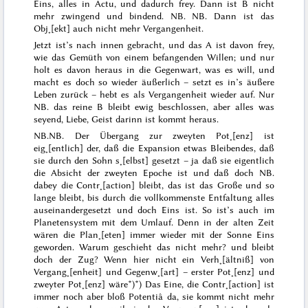
Eins, alles
in Actu
, und dadurch frey. Dann ist B nicht
mehr zwingend und bindend.
NB.
NB. Dann ist das
Obj˖[ekt] auch nicht mehr
Vergangenheit
.
Jetzt ist’s
nach innen gebracht
, und das A ist davon frey,
wie das Gemüth von einem befangenden Willen; und nur
holt es davon heraus in die Gegenwart, was es will, und
macht es doch so wieder äußerlich – setzt es in’s äußere
Leben zurück – hebt es als
Vergangenheit
wieder auf. Nur
NB.
das reine B bleibt ewig beschlossen, aber alles was
seyend, Liebe, Geist darinn ist kommt heraus.
NB.
NB. Der Übergang zur zweyten Pot˖[enz] ist
eig˖[entlich] der, daß die Expansion etwas
Bleibendes
, daß
sie durch den Sohn s˖[elbst] gesetzt – ja daß sie eigentlich
die
Absicht
der zweyten Epoche ist und
daß doch NB.
dabey die Contr˖[action] bleibt, das
ist das Große
und so
lange bleibt, bis
durch die vollkommenste Entfaltung alles
auseinandergesetzt und doch Eins ist. So ist’s auch im
Planetensystem mit dem Umlauf. Denn in der alten Zeit
wären
die Plan˖[eten] immer wieder mit der Sonne Eins
geworden. Warum geschieht das nicht mehr? und bleibt
doch der Zug? Wenn hier nicht ein Verh˖[ältniß] von
Vergang˖[enheit] und Gegenw˖[art] – erster Pot˖[enz] und
zweyter Pot˖[enz] wäre*)
*) Das Eine, die Contr˖[action] ist
immer noch aber bloß
Potentiâ
da, sie kommt nicht mehr