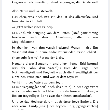
Gegenwart als innerlich, latent vergangen, die Geisterwelt
–
Also Natur und Geisterwelt.
Das eben, was noch
###
ist, das ist das allertiefste und
Innerste der Gottheit.
⇒ Jetzt woher jenes Princip.
a) Nur durch Zeugung von dem Ersten. (Dieß ganz streng
bewiesen auch durch Abweisung aller andern
Möglichkeiten)
b) aber kein von ihm versch˖[iedenes] Wesen – also Ein
Wesen mit ihm, nur eine andre Potenz oder Persönlichkeit
c) die subj˖[ektive] Potenz der Liebe.
Hergang dieser Zeugung – und allgem˖[eine] Erkl˖[ärung]
was der Sohn dem Vater*)
*) Hier die Frage über
Nothwendigkeit und Freyheit – auch die Freywilligkeit der
einzelnen Principien
, und was er dem Seyn ist.
Verhältniß des Vaters zu dem Seyn.
a) mit Vergang˖[enheit] noch das alte
b)
in der Gegenwart
– doch grade durch die Liebe Eins. Kein innerer Einklang. –
Bis ein freywilliges Band zwischen ihnen entst[anden].
Und so das Höchste darum auch diese freye Einheit. Die
aber vom Standp˖[unkt] der beyden Entg˖[egengesetzten]