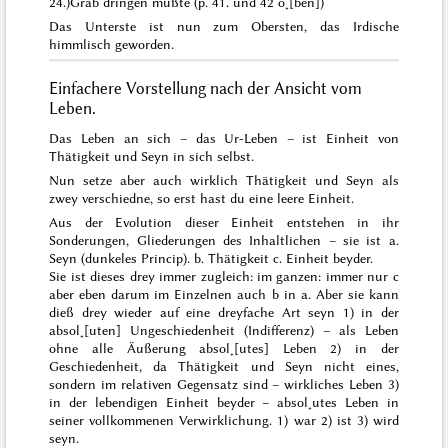
24.)
Grab dringen mußte
(p. 41. und 42 o˖[ben])
Das Unterste ist nun zum Obersten, das Irdische
himmlisch geworden.
Einfachere Vorstellung nach der Ansicht vom
Leben.
Das Leben an sich
– das Ur-Leben –
ist Einheit von
Thätigkeit und Seyn
in sich selbst.
Nun setze aber auch wirklich Thätigkeit und Seyn als
zwey verschiedne, so erst hast du eine leere Einheit.
Aus der Evolution dieser Einheit entstehen in ihr
Sonderungen, Gliederungen des Inhaltlichen – sie ist a.
Seyn (dunkeles Princip). b. Thätigkeit c. Einheit beyder.
Sie ist dieses drey immer zugleich: im ganzen: immer nur c
aber eben darum im Einzelnen auch b in a. Aber sie kann
dieß drey wieder auf eine dreyfache Art seyn 1) in der
absol˖[uten] Ungeschiedenheit (Indifferenz) – als Leben
ohne alle Äußerung
absol˖[utes]
Leben 2) in der
Geschiedenheit, da Thätigkeit und Seyn nicht eines,
sondern im relativen Gegensatz sind –
wirkliches
Leben 3)
in der lebendigen
Einheit
beyder – absol˖utes Leben in
seiner vollkommenen Verwirklichung.
1)
war
2) ist
3) wird
seyn.