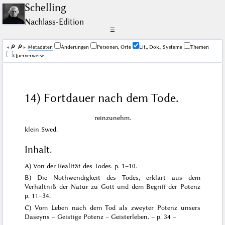
Schelling
Nachlass-Edition
☰
🔎︎
🔎︎
Me­ta­da­ten
Änderungen
Personen, Orte
Lit., Dok., Systeme
Themen
Querverweise
14) Fortdauer nach dem Tode.
reinzunehm.
klein Swed.
Inhalt.
A) Von der Realität des Todes. p. 1–10.
B) Die Nothwendigkeit des Todes, erklärt aus dem
Verhältniß der Natur zu Gott und dem Begriff der Potenz
p. 11–34.
C) Vom Leben nach dem Tod als zweyter Potenz unsers
Daseyns – Geistige Potenz – Geisterleben. – p. 34 –