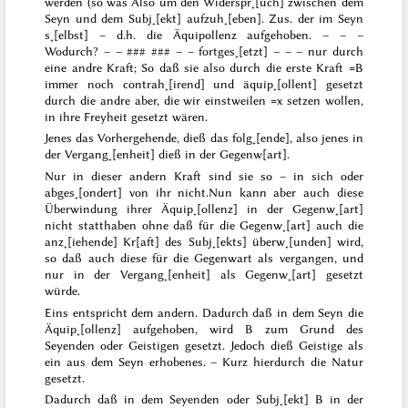
werden (
so was
Also um den Widerspr˖[uch] zwischen dem
Seyn und dem Subj˖[ekt] aufzuh˖[eben]. Zus. der im Seyn
s˖[elbst] – d.h. die Äquipollenz aufgehoben. – – –
Wodurch? – –
### ###
– – fortges˖[etzt] – – – nur durch
eine andre Kraft; So daß sie also durch die erste Kraft =B
immer noch contrah˖[irend] und äquip˖[ollent] gesetzt
durch die andre aber, die wir einstweilen =x setzen wollen,
in ihre Freyheit gesetzt wären.
Jenes das Vorhergehende, dieß das folg˖[ende], also jenes in
der Vergang˖[enheit] dieß in der Gegenw[art].
Nur
in
dieser andern Kraft sind sie so –
in sich
oder
abges˖[ondert] von ihr nicht.
Nun kann aber auch diese
Überwindung ihrer Äquip˖[ollenz] in der Gegenw˖[art]
nicht statthaben ohne daß für die Gegenw˖[art] auch die
anz˖[iehende] Kr[aft] des Subj˖[ekts] überw˖[unden] wird,
so daß auch diese für die Gegenwart als vergangen, und
nur in der Vergang˖[enheit] als Gegenw˖[art] gesetzt
würde.
Eins entspricht dem andern. Dadurch daß in dem Seyn die
Äquip˖[ollenz] aufgehoben, wird B zum Grund des
Seyenden oder Geistigen gesetzt. Jedoch dieß Geistige als
ein aus dem Seyn erhobenes. – Kurz hierdurch die Natur
gesetzt.
Dadurch daß in dem Seyenden oder Subj˖[ekt] B in der