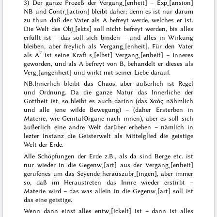
3) Der ganze Prozeß der Vergang˖[enheit] – Exp˖[ansion]
NB
und Contr˖[action] bleibt daher;
denn es ist nur darum
zu thun daß der Vater als A befreyt werde, welches er ist
.
Die Welt des Obj˖[ekts] soll nicht befreyt werden, bis alles
erfüllt ist – das soll sich binden – und alles in Wirkung
bleiben, aber freylich als Vergang˖[enheit]. Für den Vater
2
als A
ist seine Kraft s˖[elbst] Vergang˖[enheit] – Inneres
geworden, und als A befreyt von B, behandelt
er dieses als
Verg˖[angenheit] und wirkt mit seiner Liebe darauf.
NB.
Innerlich bleibt das Chaos, aber äußerlich ist Regel
und Ordnung. Da die ganze Natur das Innerliche der
Gottheit ist, so bleibt es auch darinn (das
Χαός
nähmlich
und alle jene wilde Bewegung) – (daher Ersterben in
Materie, wie GenitalOrgane nach innen), aber es soll sich
äußerlich eine andre Welt darüber erheben – nämlich in
lezter Instanz die Geisterwelt als Mittelglied die geistige
Welt der Erde.
Alle Schöpfungen der Erde z.B., als da sind Berge etc. ist
nur wieder in die Gegenw˖[art] aus der Vergang˖[enheit]
gerufenes um das Seyende herauszubr˖[ingen], aber immer
so, daß im Heraustreten das Innre wieder erstirbt –
Materie wird – das was allein in die Gegenw˖[art] soll ist
das eine geistige.
Wenn dann einst alles entw˖[ickelt] ist – dann ist alles