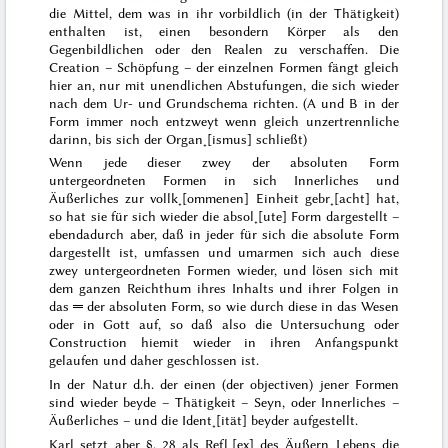
die Mittel, dem was in ihr vorbildlich (in der Thätigkeit)
enthalten ist, einen besondern Körper als den
Gegenbildlichen oder den Realen zu verschaffen. Die
Creation –
Schöpfung
– der einzelnen Formen fängt gleich
hier an, nur mit unendlichen Abstufungen, die sich wieder
nach dem Ur- und Grundschema richten. (A und B in der
Form immer noch entzweyt wenn gleich unzertrennliche
darinn, bis sich der Organ˖[ismus] schließt)
Wenn jede dieser zwey der absoluten Form
untergeordneten Formen in sich
Innerliches
und
Äußerliches
zur vollk˖[ommenen] Einheit gebr˖[acht] hat,
so hat sie für sich wieder die absol˖[ute] Form dargestellt –
ebendadurch aber, daß in jeder
für sich
die absolute Form
dargestellt ist, umfassen und umarmen sich auch diese
zwey untergeordneten Formen wieder, und lösen sich mit
dem ganzen Reichthum ihres Inhalts und ihrer Folgen
in
das ═ der absoluten Form, so wie durch diese in das Wesen
oder in Gott auf, so daß also die Untersuchung oder
Construction hiemit wieder in ihren Anfangspunkt
gelaufen und daher geschlossen ist.
In der
Natur
d.h. der einen (der objectiven) jener Formen
sind wieder beyde – Thätigkeit – Seyn, oder Innerliches –
Äußerliches – und die Ident˖[ität] beyder aufgestellt.
Karl
setzt aber
§. 28 als Refl˖[ex] des Äußern Lebens die