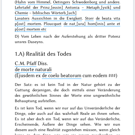
(
Hahn
vom Himmel
,
Oetingers
Schwedenborg und andere
.
Lehrtafel der Prinz˖[essin] Antonia
–
Metaph˖[ysik] und
Chemie
–
biblisches Wörterb˖[uch]
Lavaters
Aussichten in die Ewigkeit
.
Storr
de beata vita
p[ost] mortem
.
Ploucquet
de nat˖[ura] hom[inis] ante et
p[ost] mortem etc
D) Vom Leben nach der Auferstehung als dritter Potenz
unsres Daseyns.
1.
A) Realität des Todes
C.M. Pfaff
Diss.
de morte naturali
(
Ejusdem ex
de coelo beatorum
cum eodem
###
)
Der Satz: es ist kein Tod in der Natur gehört zu der
Gattung derjenigen, die doch mittels einer Veränderung
des gewöhnlichen Sinnes der Worte eine ungewöhnliche
Behauptung aufstellen.
Es ist
kein Tod
, wenn wir nur auf das Unveränderliche der
Dinge, oder auch auf das wahrhaft Reale an ihnen sehen.
Es ist
aber doch
ein Tod
, wenn wir auf das Veränderliche,
Erscheinende, Äußere der Dinge sehen.
Wie wir nun
diesem auch eine Realität zugestehen müssen, wenn gleich
keine in dem Sinn, wie wir sie jenem zuschreiben, so