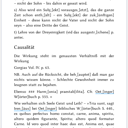
– nicht der Sohn – bis dahin er gesezt wird.
s) Also wird ein Subj˖[ekt] vorausges˖[etzt], das die ganze
Zeit schon enth˖[ält] – ein Subj˖[ekt] der zuk˖[ünftigen]
Einheit – diese kann nicht der Vater und nicht der Sohn
seyn – also eine Dritte der
Geist
.
t) Lehre von der Dreyeinigkeit (vid das ausgestr˖[ichene] p.
antec.
Causalität
Die Wirkung steht im genausten Verhältniß mit der
Wirkung
Gorgias Vol. IV. p. 65.
NB. Auch auf die Rücksicht, die beh˖[auptet] daß man gar
nichts wissen könne. – Schlechte Gewohnheit immer zu
leugnen statt zu bejahen.
Ebenso
###
Harm˖[onia] praestab[ilita].
Cfr.
Oet˖[inger]
W[örter]buch p. 555. =
Wie verhalten sich Seele Geist und Leib?
– »
Tria sunt,
sagt
Iren˖[äus]
bei
Oet˖[inger]
biblisches W˖[örter]buch S. 440.,
ex quibus perfectus homo constat, carne, anima, spiritu,
altero quidem figurante, Spiritu; altero quod formatur
Carne. Id vero quod inter haec duo est, Anima est, quae