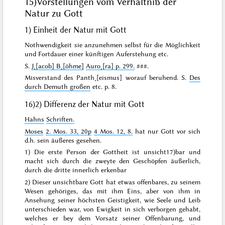
15)
Vorstellungen vom Verhältniß der
Natur zu Gott
1)
Einheit
der Natur mit Gott
Nothwendigkeit sie anzunehmen selbst für die Möglichkeit
und Fortdauer einer künftigen Auferstehung etc.
S.
J˖[acob] B˖[öhme]
Auro˖[ra] p. 299.
###
.
Misverstand des Panth˖[eismus] worauf beruhend. S.
Des
durch Demuth großen
etc. p. 8.
16)
2) Differenz der Natur mit Gott
Hahns
Schriften.
Moses
2. Mos. 33, 20p
4 Mos. 12, 8.
hat nur Gott
vor sich
d.h. sein äußeres gesehen.
1)
Die erste Person der Gottheit
ist
unsicht
17)
bar und
macht sich durch die
zweyte
den Geschöpfen
äußerlich
,
durch die
dritte
innerlich erkenbar
2)
Dieser unsichtbare Gott hat etwas offenbares,
zu seinem
Wesen gehöriges
, das
mit ihm Eins, aber von ihm in
Ansehung seiner höchsten Geistigkeit
, wie Seele und Leib
unterschieden war
, von Ewigkeit in sich verborgen gehabt,
welches er bey dem Vorsatz seiner Offenbarung, und