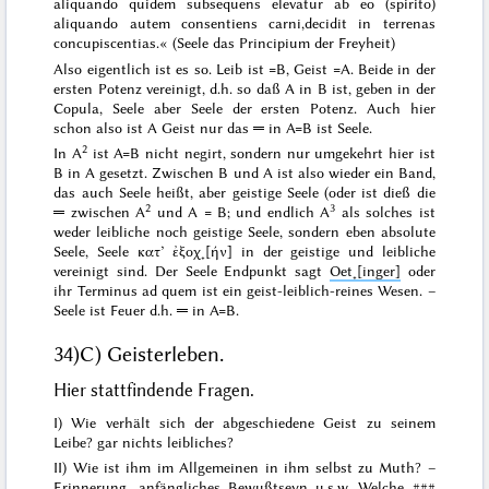
aliquando quidem
subsequens
elevatur ab eo (spirito)
aliquando autem consentiens carni,decidit in terrenas
concupiscentias
.« (Seele das Principium der Freyheit)
Also eigentlich ist es so. Leib ist =B, Geist =A. Beide in der
ersten Potenz vereinigt, d.h. so daß A in B ist, geben
in der
Copula, Seele
aber Seele der ersten Potenz. Auch hier
schon also ist A Geist nur das ═ in A=B ist Seele.
2
In A
ist A=B nicht negirt, sondern nur umgekehrt hier ist
B in A gesetzt. Zwischen B und A ist also wieder ein Band,
das auch Seele heißt, aber geistige Seele (oder ist dieß die
2
3
═ zwischen A
und A = B; und endlich A
als solches ist
weder leibliche noch geistige Seele, sondern eben absolute
Seele, Seele
κατ’ ἐξοχ˖[ήν]
in der geistige und leibliche
vereinigt sind.
Der Seele Endpunkt
sagt
Oet˖[inger]
oder
ihr
Terminus ad quem
ist ein geist-leiblich-reines Wesen
. –
Seele ist Feuer
d.h. ═ in A=B.
34)
C) Geisterleben.
Hier stattfindende Fragen
.
I) Wie verhält sich der abgeschiedene Geist zu seinem
Leibe? gar nichts leibliches?
II) Wie ist ihm im Allgemeinen in ihm selbst zu Muth? –
Erinnerung, anfängliches Bewußtseyn u.s.w. Welche
###