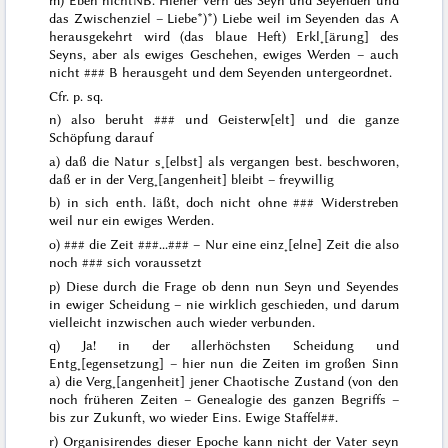
m) Eben nicht
NB. Hieher Verh des Seyn und Seyenden und
das
Zwischenziel
– Liebe*)
*) Liebe weil im Seyenden das A
herausgekehrt wird
(das blaue Heft)
Erkl˖[ärung] des
Seyns, aber als ewiges Geschehen, ewiges Werden – auch
nicht
###
B herausgeht und dem
Seyenden untergeordnet.
Cfr. p. sq.
n) also beruht
###
und Geisterw[elt] und die ganze
Schöpfung darauf
a) daß die Natur s˖[elbst] als vergangen best. beschworen,
daß er in der Verg˖[angenheit] bleibt – freywillig
b) in sich enth. läßt, doch nicht ohne
###
Widerstreben
weil nur ein ewiges Werden.
o)
###
die Zeit
###...###
– Nur eine einz˖[elne] Zeit die also
noch
###
sich voraussetzt
p)
Diese
durch die Frage ob denn nun Seyn und Seyendes
in ewiger Scheidung – nie wirklich geschieden, und darum
vielleicht
inzwischen auch wieder verbunden.
q) Ja! in der allerhöchsten Scheidung und
Entg˖[egensetzung] – hier nun die Zeiten im großen Sinn
a) die Verg˖[angenheit] jener Chaotische Zustand (von den
noch
früheren
Zeiten – Genealogie des ganzen Begriffs –
bis zur Zukunft, wo wieder Eins. Ewige Staffel
##
.
r) Organisirendes dieser Epoche kann nicht der Vater seyn