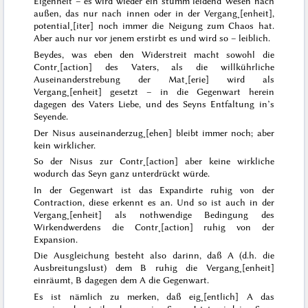
Eigenheit – es wird wieder ein stumm leidend Wesen nach
außen, das nur nach innen oder in der Vergang˖[enheit],
potential˖[iter] noch immer die Neigung zum Chaos hat.
Aber auch nur vor jenem erstirbt es und wird so – leiblich.
Beydes, was eben den Widerstreit macht sowohl
die
Contr˖[action]
des Vaters, als die
willkührliche
Auseinanderstrebung der Mat˖[erie] wird als
Vergang˖[enheit] gesetzt – in die Gegenwart herein
dagegen des Vaters Liebe, und des Seyns Entfaltung in’s
Seyende.
Der
Nisus
auseinanderzug˖[ehen] bleibt immer noch; aber
kein wirklicher.
So der
Nisus
zur Contr˖[action] aber keine wirkliche
wodurch das Seyn ganz unterdrückt würde.
In der Gegenwart ist das Expandirte ruhig von der
Contraction, diese erkennt es an. Und so ist auch in der
Vergang˖[enheit] als nothwendige Bedingung des
Wirkendwerdens die Contr˖[action] ruhig von der
Expansion.
Die Ausgleichung besteht also darinn, daß A (d.h. die
Ausbreitungslust) dem B ruhig die Vergang˖[enheit]
einräumt, B dagegen dem A die Gegenwart.
Es ist nämlich zu merken, daß eig˖[entlich] A das