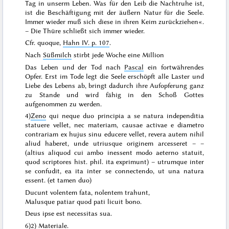
Tag in unserm Leben. Was für den Leib die Nachtruhe ist,
ist die Beschäftigung mit der äußern Natur für die Seele.
Immer wieder muß sich diese in ihren Keim zurückziehen«.
– Die Thüre schließt sich immer wieder.
Cfr. quoque
,
Hahn IV. p. 107
.
Nach
Süßmilch
stirbt jede Woche eine Million
Das Leben und der Tod
nach
Pascal
ein fortwährendes
Opfer. Erst im Tode legt die Seele erschöpft alle Laster und
Liebe des Lebens ab, bringt dadurch ihre Aufopferung ganz
zu Stande und wird fähig in den Schoß Gottes
aufgenommen zu werden.
4)
Zeno
qui
neque duo principia a se natura independitia
statuere vellet, nec materiam, causae activae e diametro
contrariam ex
hujus
sinu educere vellet, revera autem nihil
aliud haberet, unde utriusque originem arcesseret
– –
(
altius aliquod cui ambo inessent modo aeterno statuit,
quod scriptores hist. phil. ita exprimunt
) –
utrumque inter
se confudit, ea ita inter se connectendo, ut
una natura
essent
.
(
et tamen duo
)
Ducunt volentem fata, nolentem trahunt,
Malusque patiar quod pati licuit bono
.
Deus ipse est necessitas sua.
6)
2) Materiale.