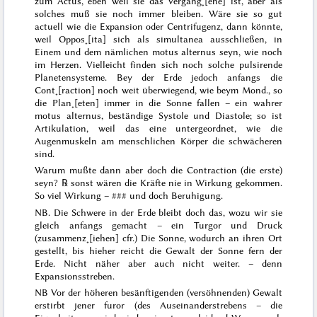
zum
Actus
, eben weil sie das Vergang˖[ene] ist, aber als
solches muß sie noch immer bleiben. Wäre sie so gut
actuell wie die Expansion oder
Centrifugenz, dann könnte,
weil
Oppos˖[ita]
sich als
simultanea
ausschließen, in
Einem und dem nämlichen
motus alternus
seyn, wie noch
im Herzen. Vielleicht finden sich noch solche pulsirende
Planetensysteme. Bey der Erde jedoch anfangs die
Cont˖[raction] noch weit überwiegend, wie beym Mond.
,
so
die Plan˖[eten] immer in die Sonne fallen – ein wahrer
motus alternus
, beständige
Systole und Diastole
; so ist
Artikulation, weil das eine untergeordnet, wie die
Augenmuskeln am menschlichen Körper die schwächeren
sind.
Warum mußte dann aber doch die Contraction (die erste)
seyn? ℞ sonst wären die Kräfte nie in Wirkung gekommen.
So
viel
Wirkung –
###
und doch Beruhigung.
NB. Die Schwere in der Erde bleibt doch das, wozu wir sie
gleich anfangs gemacht – ein Turgor und Druck
(zusammenz˖[iehen] cfr.) Die Sonne, wodurch an ihren Ort
gestellt, bis hieher reicht die Gewalt der Sonne
fern
der
Erde. Nicht näher aber auch nicht weiter. – denn
Expansionsstreben.
NB Vor der höheren besänftigenden (versöhnenden) Gewalt
erstirbt jener
furor
(des Auseinanderstrebens – die