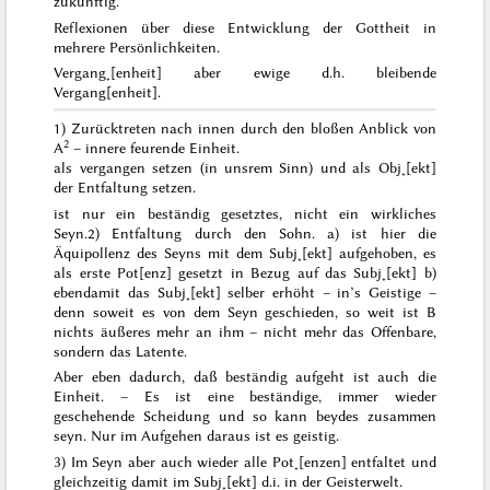
zukünftig.
Reflexionen über diese Entwicklung der Gottheit in
mehrere Persönlichkeiten.
Vergang˖[enheit]
aber
ewige
d.h. bleibende
Vergang[enheit].
1) Zurücktreten nach innen durch den bloßen Anblick von
2
A
– innere
feurende
Einheit.
als vergangen setzen (in unsrem Sinn) und als Obj˖[ekt]
der Entfaltung setzen.
ist nur ein beständig
gesetztes
, nicht ein wirkliches
Seyn
.
2) Entfaltung durch den Sohn. a) ist hier die
Äquipollenz des Seyns mit dem Subj˖[ekt] aufgehoben, es
als erste Pot[enz] gesetzt in Bezug auf das Subj˖[ekt] b)
ebendamit das Subj˖[ekt] selber erhöht – in’s Geistige –
denn soweit es von dem Seyn geschieden, so weit ist B
nichts äußeres mehr an ihm – nicht mehr das Offenbare,
sondern das Latente.
Aber eben dadurch, daß beständig aufgeht ist auch die
Einheit. – Es ist eine beständige, immer wieder
geschehende Scheidung und so kann beydes zusammen
seyn. Nur
im Aufgehen
daraus ist es geistig.
3) Im Seyn aber auch wieder alle Pot˖[enzen] entfaltet und
gleichzeitig damit im Subj˖[ekt] d.i. in der Geisterwelt.