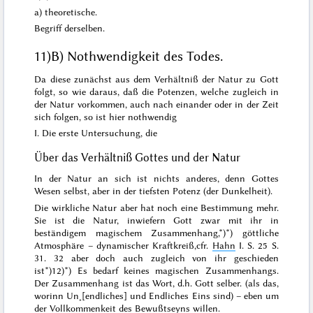
a) theoretische.
Begriff derselben.
11)
B) Nothwendigkeit des Todes.
Da diese zunächst aus dem Verhältniß der Natur zu Gott
folgt, so wie daraus, daß die Potenzen, welche
zugleich
in
der Natur vorkommen, auch nach einander oder in der Zeit
sich folgen, so ist hier nothwendig
I. Die erste Untersuchung, die
Über das
Verhältniß Gottes und der Natur
In der Natur
an sich
ist nichts anderes, denn Gottes
Wesen selbst, aber in der tiefsten Potenz (der Dunkelheit).
Die
wirkliche
Natur aber hat noch eine Bestimmung mehr.
Sie ist die Natur, inwiefern Gott zwar mit ihr in
beständigem magischem Zusammenhang,*)
*)
göttliche
Atmosphäre – dynamischer Kraftkreiß,
cfr.
Hahn
I. S. 25 S.
31. 32
aber doch auch zugleich von ihr geschieden
ist*)
12)
*) Es bedarf keines magischen Zusammenhangs.
Der Zusammenhang ist das Wort, d.h. Gott selber. (als das,
worinn Un˖[endliches] und Endliches Eins sind)
– eben um
der Vollkommenkeit des Bewußtseyns willen.