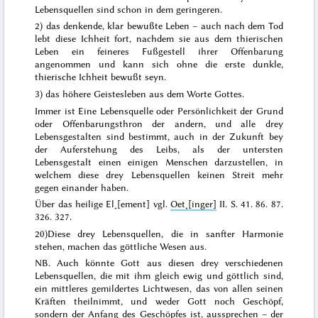
Lebensquellen sind schon in dem geringeren.
2)
das denkende, klar bewußte Leben – auch nach dem Tod
lebt diese Ichheit fort, nachdem sie aus dem thierischen
Leben ein feineres Fußgestell ihrer Offenbarung
angenommen und kann sich ohne die erste dunkle,
thierische Ichheit bewußt seyn.
3)
das höhere Geistesleben aus dem Worte Gottes.
Immer ist Eine Lebensquelle oder Persönlichkeit der Grund
oder Offenbarungsthron
der andern, und
alle drey
Lebensgestalten sind bestimmt, auch in der Zukunft bey
der Auferstehung des Leibs
, als der untersten
Lebensgestalt einen einigen Menschen darzustellen,
in
welchem diese drey Lebensquellen keinen Streit mehr
gegen einander haben
.
Über das heilige El˖[ement] vgl.
Oet˖[inger]
II. S. 41. 86. 87.
326. 327.
20)
Diese drey Lebensquellen, die in sanfter Harmonie
stehen, machen das göttliche Wesen aus.
NB. Auch
könnte Gott aus diesen drey verschiedenen
Lebensquellen, die mit ihm gleich ewig und göttlich sind,
ein
mittleres gemildertes Lichtwesen
, das von allen seinen
Kräften theilnimmt, und
weder Gott noch Geschöpf
,
sondern der
Anfang des Geschöpfes
ist, aussprechen – der