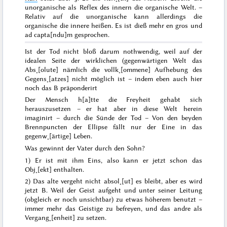
unorganische als Reflex des innern die organische Welt.
–
Relativ auf die unorganische kann allerdings die
organische die innere heißen. Es ist dieß mehr
en gros
und
ad capta[ndu]m
gesprochen.
Ist der Tod nicht bloß darum nothwendig, weil auf der
idealen Seite der wirklichen (gegenwärtigen Welt das
Abs˖[olute] nämlich die vollk˖[ommene] Aufhebung des
Gegens˖[atzes] nicht möglich ist – indem eben auch hier
noch das B präponderirt
Der Mensch h[a]tte die Freyheit gehabt sich
herauszusetzen – er hat aber in diese Welt herein
imaginirt – durch die Sünde der Tod – Von den beyden
Brennpuncten der Ellipse fällt nur der Eine in das
gegenw˖[ärtige] Leben.
Was gewinnt der Vater durch den Sohn?
1) Er ist mit ihm Eins, also kann er jetzt schon das
Obj˖[ekt] enthalten.
2) Das alte
vergeht
nicht
absol˖[ut]
es bleibt, aber es wird
jetzt B. Weil der Geist aufgeht und unter seiner Leitung
(obgleich er noch unsichtbar) zu etwas höherem benutzt –
immer mehr das Geistige zu befreyen, und das andre als
Vergang˖[enheit] zu setzen.