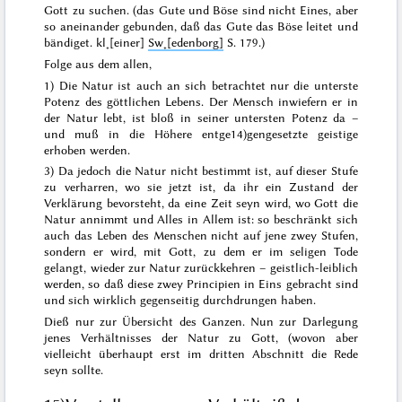
Gott zu suchen. (
das Gute und Böse sind nicht Eines, aber
so aneinander
gebunden
, daß das Gute das Böse leitet und
bändiget
. kl˖[einer]
Sw˖[edenborg]
S. 179.)
Folge aus dem allen,
1) Die Natur ist auch
an sich
betrachtet nur die unterste
Potenz des göttlichen Lebens. Der Mensch inwiefern er in
der Natur lebt, ist bloß in seiner untersten Potenz da –
und muß in die Höhere entge
14)
gengesetzte geistige
erhoben werden.
3) Da jedoch die Natur nicht bestimmt ist, auf dieser Stufe
zu verharren, wo sie jetzt ist, da ihr ein Zustand der
Verklärung bevorsteht, da eine Zeit seyn wird, wo Gott die
Natur annimmt und Alles in Allem ist: so beschränkt sich
auch das Leben des Menschen nicht auf jene zwey Stufen,
sondern er wird, mit Gott,
zu dem er im seligen Tode
gelangt
, wieder zur Natur zurückkehren – geistlich-leiblich
werden, so daß diese zwey Principien in Eins gebracht sind
und sich wirklich gegenseitig durchdrungen haben.
Dieß nur zur Übersicht des Ganzen. Nun zur Darlegung
jenes
Verhältnisses der Natur zu Gott
, (wovon aber
vielleicht überhaupt erst im dritten Abschnitt die Rede
seyn sollte.