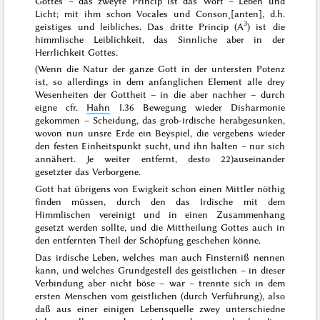
Gottes –
das zweyte Princip
ist das Wort –
Leben und
Licht
; mit ihm schon Vocales und Conson˖[anten], d.h.
3
geistiges und leibliches.
Das dritte Princip
(A
) ist die
himmlische Leiblichkeit
, das Sinnliche aber in der
Herrlichkeit Gottes.
(Wenn die Natur der
ganze Gott
in der untersten Potenz
ist, so allerdings in dem anfanglichen Element alle drey
Wesenheiten der Gottheit – in die aber nachher – durch
eigne
cfr.
Hahn
I.36
Bewegung wieder Disharmonie
gekommen – Scheidung, das grob-irdische herabgesunken,
wovon nun unsre Erde ein Beyspiel, die vergebens wieder
den festen Einheitspunkt sucht, und ihn
halten
– nur sich
annähert. Je weiter entfernt, desto
22)
auseinander
gesetzter
das Verborgene.
Gott hat übrigens von Ewigkeit schon einen Mittler nöthig
finden müssen, durch den das Irdische mit dem
Himmlischen vereinigt und in einen Zusammenhang
gesetzt werden sollte, und die Mittheilung Gottes auch in
den entfernten Theil der Schöpfung geschehen könne.
Das irdische Leben, welches man auch Finsterniß nennen
kann, und welches Grundgestell des geistlichen – in dieser
Verbindung aber nicht böse – war – trennte sich in dem
ersten Menschen vom geistlichen (durch Verführung), also
daß aus einer einigen Lebensquelle zwey unterschiedne