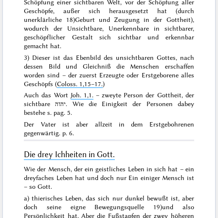
Schöpfung einer sichtbaren Welt, vor der Schöpfung aller
Geschöpfe,
außer sich herausgesetzt
hat (durch
unerklärliche
18)
Geburt und Zeugung in der Gottheit),
wodurch der Unsichtbare, Unerkennbare in sichtbarer,
geschöpflicher Gestalt sich sichtbar und erkennbar
gemacht hat.
3)
Dieser ist das Ebenbild des unsichtbaren Gottes, nach
dessen Bild und Gleichniß die Menschen erschaffen
worden sind – der zuerst Erzeugte oder Erstgeborene alles
Geschöpfs (
Coloss. 1,15–17.
)
Auch das
Wort
Joh. 1,1.
– zweyte Person der Gottheit, der
sichtbare
יהוה
. Wie die Einigkeit der Personen dabey
bestehe
s. pag. 5.
Der Vater ist aber allzeit in dem Erstgebohrenen
gegenwärtig.
p. 6.
Die drey Ichheiten in Gott.
Wie der Mensch, der ein geistliches Leben in sich hat – ein
dreyfaches Leben hat und doch nur Ein einiger Mensch ist
– so Gott.
a)
thierisches Leben, das sich nur dunkel bewußt ist, aber
doch seine eigne Bewegungsquelle
19)
und also
Persönlichkeit hat. Aber die Fußstapfen der zwey höheren