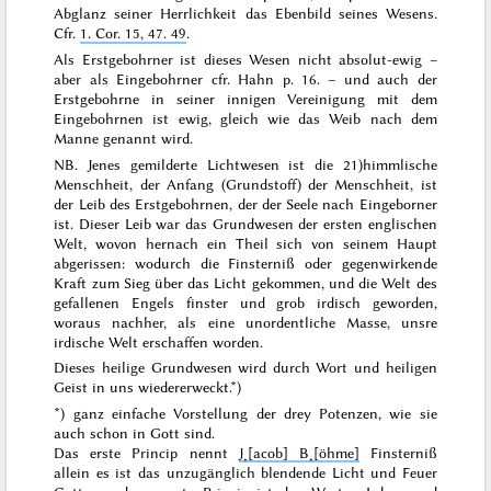
Abglanz seiner Herrlichkeit das Ebenbild seines Wesens.
Cfr.
1. Cor. 15, 47. 49
.
Als
Erstgebohrner
ist dieses Wesen nicht absolut-ewig –
aber als
Eingebohrner
cfr. Hahn p. 16. –
und auch der
Erstgebohrne in seiner innigen Vereinigung mit dem
Eingebohrnen ist ewig, gleich wie das Weib nach dem
Manne genannt wird.
NB.
Jenes gemilderte Lichtwesen ist die
21)
himmlische
Menschheit
, der
Anfang
(Grundstoff)
der Menschheit
, ist
der
Leib
des
Erstgebohrnen
, der der Seele nach
Eingeborner
ist. Dieser Leib war das Grundwesen der ersten englischen
Welt, wovon hernach ein Theil sich von seinem Haupt
abgerissen: wodurch die Finsterniß oder gegenwirkende
Kraft zum Sieg über das Licht gekommen, und die Welt des
gefallenen Engels finster und grob irdisch geworden,
woraus nachher, als eine unordentliche Masse, unsre
irdische Welt erschaffen worden.
Dieses
heilige Grundwesen
wird durch Wort und heiligen
Geist in uns wiedererweckt.
*)
*) ganz einfache Vorstellung der drey Potenzen, wie sie
auch schon in Gott sind.
Das erste Princip
nennt
J˖[acob] B˖[öhme]
Finsterniß
allein es ist das unzugänglich blendende Licht und Feuer