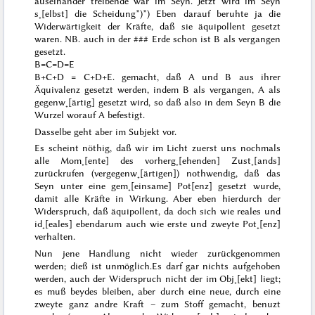
auseinander treibende war im Seyn. Jetzt wird im Seyn
s˖[elbst] die Scheidung*)
*) Eben darauf beruhte ja die
Widerwärtigkeit der Kräfte, daß sie äquipollent gesetzt
waren. NB. auch in der
###
Erde schon ist B als vergangen
gesetzt.
B=C=D=E
B+C+D = C+D+E.
gemacht, daß A und B aus ihrer
Äquivalenz gesetzt werden, indem B als vergangen, A als
gegenw˖[ärtig] gesetzt wird, so daß also in dem Seyn B die
Wurzel worauf A befestigt.
Dasselbe geht aber im Subjekt vor.
Es scheint nöthig, daß wir im Licht zuerst uns nochmals
alle Mom˖[ente] des vorherg˖[ehenden] Zust˖[ands]
zurückrufen (vergegenw˖[ärtigen]) nothwendig, daß das
Seyn unter eine
gem˖[einsame]
Pot[enz] gesetzt wurde,
damit alle Kräfte in Wirkung. Aber eben hierdurch der
Widerspruch, daß äquipollent, da doch sich wie reales und
id˖[eales] ebendarum auch wie erste und zweyte Pot˖[enz]
verhalten.
Nun jene Handlung nicht wieder zurückgenommen
werden; dieß ist unmöglich.
Es darf gar nichts aufgehoben
werden, auch der Widerspruch nicht der im Obj˖[ekt] liegt;
es muß beydes bleiben, aber durch eine
neue
, durch eine
zweyte ganz andre Kraft – zum Stoff gemacht, benuzt