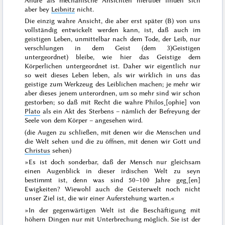
aber bey
Leibnitz
nicht.
Die einzig wahre Ansicht, die aber erst später (B) von uns
vollständig entwickelt werden kann, ist, daß auch im
geistigen Leben, unmittelbar nach dem Tode, der Leib, nur
verschlungen in dem Geist (dem
3)
Geistigen
untergeordnet) bleibe, wie hier das Geistige dem
Körperlichen untergeordnet ist. Daher wir eigentlich nur
so weit
dieses
Leben leben, als wir wirklich in uns das
geistige zum Werkzeug des Leiblichen machen; je mehr wir
aber dieses jenem unterordnen, um so mehr sind wir schon
gestorben; so daß mit Recht die
wahre Philos˖[ophie]
von
Plato
als
ein Akt des Sterbens
– nämlich der Befreyung der
Seele von dem Körper – angesehen wird.
(die Augen zu schließen, mit denen wir die Menschen und
die Welt sehen und die zu öffnen, mit denen wir Gott und
Christus
sehen)
»
Es ist doch sonderbar, daß der Mensch nur gleichsam
einen Augenblick in dieser irdischen Welt zu seyn
bestimmt ist, denn was sind 50–100 Jahre geg˖[en]
Ewigkeiten? Wiewohl auch die Geisterwelt noch nicht
unser Ziel ist, die wir einer Auferstehung warten.
«
»
In der gegenwärtigen Welt ist die Beschäftigung mit
höhern Dingen nur mit Unterbrechung möglich. Sie ist der