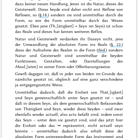
dazu keiner neuen Handlung. Jenes ist die Natur, dieses die
Geisterwelt. Diese beyde sind daher nicht erst Reflexe von
Reflexen, so (
§.18.
) sondern sie sind unmittelbar durch die
Form, so wie die Form unmittelbar durch das Wesen
gesetzt. Eben jene (Th˖[ätigkeit] = Seyn im Seyn) ist schon
das Reale und dieses hat keinen weiteren Reflex.
Natur und Geisterwelt verdanken ihr Daseyn nicht, jene
der Umwandlung der absoluten Form ins Reale (
§. 22.
)
diese der Aufnahme des Realen in die Form (
ibid.
) sondern
Natur und Geisterwelt sind unmittelbar die beyden
Funktionen, Gestalten, oder Darstellungen des
Absol˖[uten] in seiner Form oder Offenbarungsweise.
Gewiß dagegen ist, daß in jeder von beiden
im Grunde
das
nämliche gesetzt ist, obgleich auf eine ganz verschiedene
ja entgegengesetzte Weise.
Unmittelbar dadurch, daß die Einheit von Thät˖[igkeit]
und Seyn gemeinschaftlich unter Seyn gesetzt ist – und
daß in diesem
Seyn
, als dem
gemeinschaftlich Befassenden
von Thätigkeit und Seyn, wieder diese beyden – und zwar
ebenfalls wieder actuell, also
actu
befaßt sind, indem sonst
das Seyn –
unter
dem sie gesetzt sind, und das jetzt
hier
die Einheit oder das ═ repräsentirt, nicht actuell seyn
könnte – unmittelbar dadurch also erhält diese der
absoluten Form untergeordnete Form das Instrument und