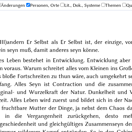
Änderungen
Personen, Orte
Lit., Dok., Systeme
Themen
Qu
II)
andern Er Selbst als Er Selbst ist, der einzige, 
ein seyn muß, damit anderes seyn könne.
les Leben bestehet in Entwicklung. Entwicklung abe
 voraus. Warum schreitet alles vom Kleinen ins Große
 bloße Fortschreiten zu thun wäre, auch umgekehrt s
fang. Alles Seyn ist Contraction und die zusammen
iginal- und Wurzelkraft der Natur. Dunkelheit und V
eit. Alles Leben wird zuerst und bildet sich in der 
e fruchtbare Mutter der Dinge, ja nebst dem Chaos da
r in die Vergangenheit zurückgehen, desto me
eschiedenheit und gleichgültiges Zusammenseyn derse
 immer wilderem Kampf entzünden. So in den Gebirg