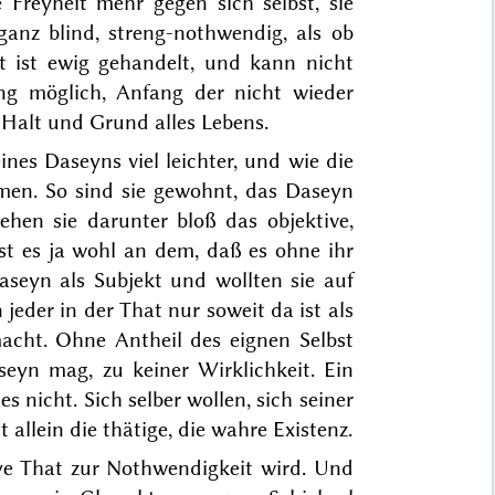
 Freyheit mehr gegen sich selbst, sie
ganz blind,
streng-
nothwendig, als ob
 ist ewig gehandelt, und kann nicht
g möglich, Anfang der nicht wieder
 Halt und Grund alles Lebens.
nes Daseyns viel leichter, und wie die
hmen. So sind sie gewohnt, das Daseyn
ehen sie darunter bloß das objektive,
ist es ja wohl an dem, daß es ohne ihr
seyn als Subjekt und wollten sie auf
jeder in der That nur soweit da ist als
 macht. Ohne Antheil des eignen Selbst
eyn mag, zu keiner Wirklichkeit. Ein
s nicht. Sich selber wollen, sich seiner
t allein die thätige, die wahre Existenz.
eye That zur Nothwendigkeit wird. Und