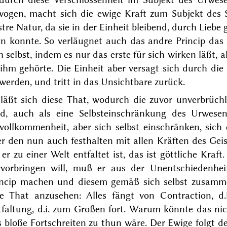
wogen, macht sich die ewige Kraft zum Subjekt des S
stre Natur, da sie in der Einheit bleibend, durch Lieb
yn konnte. So verläugnet auch das andre Princip das 
h selbst, indem es nur das erste für sich wirken läßt, a
ihm gehörte. Die Einheit aber versagt sich durch die 
werden, und tritt in das Unsichtbare zurück.
 läßt sich diese That, wodurch die zuvor unverbrüchl
rd, auch als eine Selbsteinschränkung des Urwes
vollkommenheit, aber sich selbst einschränken, sich 
er den nun auch festhalten mit allen Kräften des Gei
 er zu einer Welt entfaltet ist, das ist göttliche Kra
rvorbringen will, muß er aus der Unentschiedenhei
incip machen und diesem gemäß sich selbst zusamm
ne That anzusehen: Alles fängt von Contraction, d
tfaltung, d.i. zum Großen fort. Warum könnte das n
 bloße Fortschreiten zu thun wäre. Der Ewige folgt de