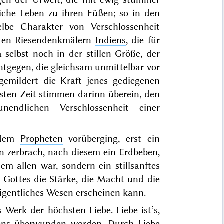
iche Leben zu ihren Füßen; so in den
lbe Charakter von Verschlossenheit
 den Riesendenkmälern
Indiens
, die für
 selbst noch in der stillen Größe, der
tgegen, die gleichsam unmittelbar vor
emildert die Kraft jenes gediegenen
esten Zeit stimmen darinn überein, den
ndlichen Verschlossenheit einer
 dem
Propheten
vorüberging, erst ein
en zerbrach, nach diesem ein Erdbeben,
em allen war, sondern ein stillsanftes
 Gottes die Stärke, die Macht und die
eigentliches Wesen erscheinen kann.
 Werk der höchsten Liebe. Liebe ist’s,
sens überwunden worden.
Durch Liebe