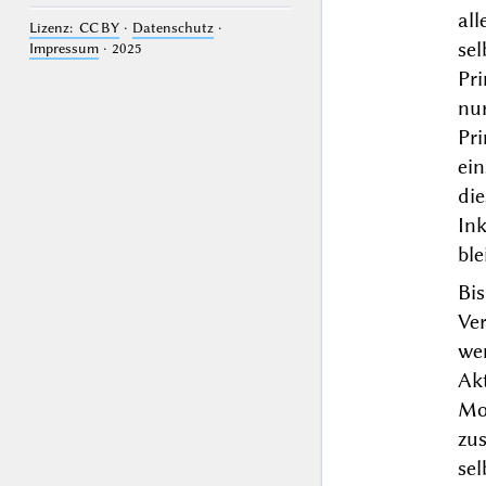
al
Lizenz: CC BY
·
Datenschutz
·
se
Impressum
· 2025
Pri
nu
Pri
ei
di
Ink
ble
Bis
Ve
we
Ak
Mo
zus
se