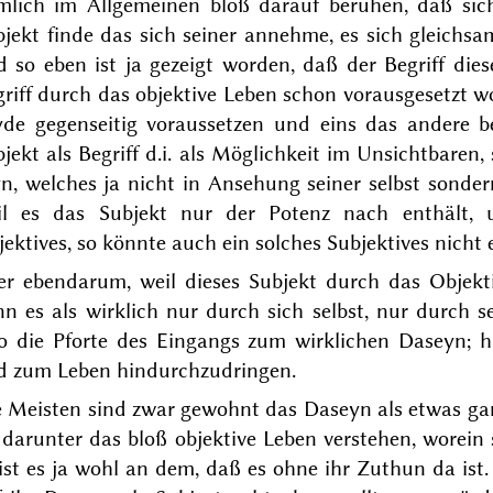
mlich im Allgemeinen bloß darauf beruhen, daß sic
b
jekt finde das sich seiner annehme, es sich gleichsa
 so eben ist ja gezeigt worden, daß der Begriff diese
riff durch das objektive Leben schon vorausgesetzt w
yde gegenseitig voraussetzen und eins das andere b
jekt als Begriff d.i. als Möglichkeit im Unsichtbaren,
n, welches ja nicht in Ansehung seiner selbst sonde
il es das Subjekt nur der Potenz nach enthält,
ektives, so könnte auch ein solches Subjektives nicht
er ebendarum, weil dieses Subjekt durch das Objektiv
n es als wirklich nur durch sich selbst, nur durch se
so die Pforte des Eingangs zum wirklichen Daseyn; h
d zum Leben hindurchzudringen.
e Meisten sind zwar gewohnt das Daseyn als etwas g
 darunter das bloß objektive Leben verstehen, worein
ist es ja wohl
an dem
, daß es ohne ihr Zuthun da ist