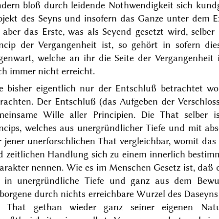
ndern bloß durch leidende Nothwendigkeit sich kundg
bjekt des Seyns und insofern das Ganze unter dem E
aber das Erste, was als Seyend gesetzt wird, selber
incip der Vergangenheit ist, so gehört in sofern di
genwart, welche an ihr die Seite der Vergangenheit i
h immer nicht erreicht.
e bisher eigentlich nur der Entschluß betrachtet w
rachten. Der Entschluß (das Aufgeben der Verschlosse
meinsame Wille aller Principien. Die That selber
ncips, welches aus unergründlicher Tiefe und mit abs
 jener unerforschlichen That vergleichbar, womit das
 zeitlichen Handlung sich zu einem innerlich bestim
arakter nennen. Wie es im Menschen Gesetz ist, daß d
t, in unergründliche Tiefe und ganz aus dem Bewu
borgene durch nichts erreichbare Wurzel des Daseyns s
e That gethan wieder ganz seiner eigenen Natu