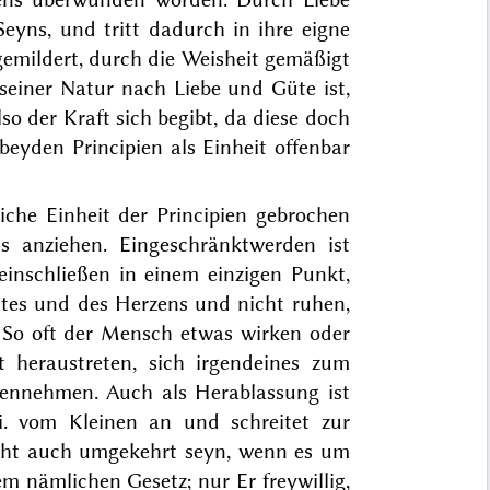
eyns, und tritt dadurch in ihre eigne
e gemildert, durch die Weisheit gemäßigt
seiner Natur nach Liebe und Güte ist,
lso der Kraft sich begibt, da diese doch
beyden Principien als Einheit offenbar
iche Einheit der Principien gebrochen
ens
anziehen
. Eingeschränktwerden ist
einschließen in einem einzigen Punkt,
stes und des Herzens und nicht ruhen,
ft. So oft der Mensch etwas wirken oder
t heraustreten, sich irgendeines zum
ennehmen. Auch als Herablassung ist
.i. vom Kleinen an und schreitet zur
icht auch umgekehrt seyn, wenn es um
m nämlichen Gesetz; nur Er freywillig,