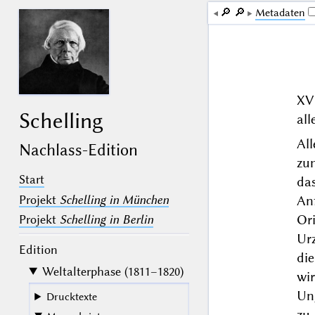
🔎︎
🔎︎
Me­ta­da­ten
XVI
Schelling
all
Al
Nachlass-Edition
zum
Start
das
Projekt
Schelling in München
An
Or
Projekt
Schelling in Berlin
Urz
Edition
di
Weltalterphase (1811–1820)
wi
Ung
Drucktexte
zu