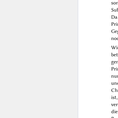
so
Su
Da 
Pr
Ge
noc
Wi
bet
ge
Pri
nur
und
Ch
is
ver
di