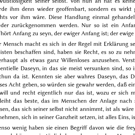
wußtlosigkeit seiner selbst. Von nun an hat es keine
rde ihm denn wieder geoffenbart, sondern es wirkt 
chts vor ihm
wäre. Diese Handlung einmal gehandelt
eder zurückgenommen werden. Nur so ist ein Anfan
hört Anfang zu seyn, der ewiger Anfang ist; der ewige
 Mensch macht es sich in der Regel mit Erklärung sei
isten beschaffen sind, haben sie Recht, es so zu ne
erhaupt als etwas ganz Willenloses anzusehen. Verst
entielle Daseyn, in das sie meist versunken sind, so 
thun da ist. Kennten sie aber wahres Daseyn, das Da
ses Acht geben, so würden sie gewahr werden, daß ein 
will und recht eigentlich nur das ist, wozu er sich
deiht das beste, das im Menschen der Anlage nach s
en, das sich seiner selbst nicht annimmt, ist als wäre e
ehmen, sich in seiner Ganzheit setzen, ist alles Eins, is
enso wenig haben sie einen Begriff davon wie die fr