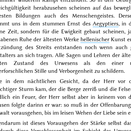
eichgültigkeit herabzusehen scheinen auf das bewegl
testen Bildungen auch des Menschengeistes. Derse
mmt uns in dem stummen Ernst des
Aegyptiers
, in
ne Zeit, sondern für die Ewigkeit gebaut scheinen, ja
habenen Ruhe
der ältesten Werke
hellenischer
Kunst en
tzündung des Streits entstanden noch wenn auch g
talters an sich tragen. Alle Sagen und Lehren der ält
sten Zustand des Urwesens als den einer une
rforschlichen Stille und Verborgenheit zu schildern.
e in dem nächtlichen Gesicht,
da der Herr vor
htiger Sturm kam, der die Berge zerriß und die Fels
lich ein Feuer, der Herr selbst aber in keinem von d
sen folgte darinn er war
: so muß in der Offenbarung
alt vorausgehen, bis im leisen Wehen der Liebe sein 
ndarum ist dieses Vorausgehen der Stärke selbst das
durch diese Verschlossenheit im Subjekt des Urwe