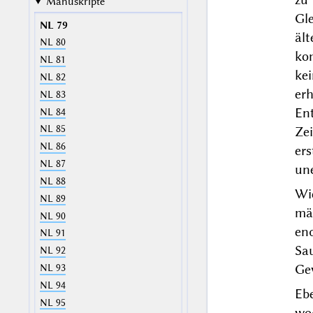
Manuskripte
Gl
NL 79
äl
NL 80
ko
NL 81
kei
NL 82
er
NL 83
En
NL 84
NL 85
Zei
NL 86
er
NL 87
une
NL 88
Wi
NL 89
mäc
NL 90
end
NL 91
Sau
NL 92
Gew
NL 93
NL 94
Ebe
NL 95
wo