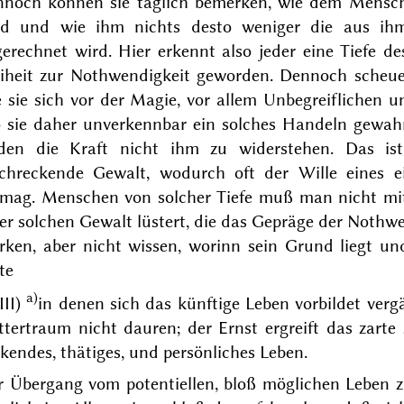
nnoch
können
sie täglich bemerken, wie dem Mensch
rd und wie ihm nichts desto weniger die aus ih
gerechnet wird. Hier erkennt also jeder eine Tiefe d
eiheit zur Nothwendigkeit geworden. Dennoch scheuen 
 sie sich vor der Magie, vor allem Unbegreiflichen 
 sie daher unverkennbar ein solches Handeln gewah
nden die Kraft nicht ihm zu widerstehen. Das is
schreckende Gewalt, wodurch oft der Wille eines e
rmag. Menschen von solcher Tiefe muß man nicht mit
er solchen Gewalt lüstert, die das Gepräge der Nothwe
rken, aber nicht wissen, worinn sein Grund liegt u
te
a)
III)
in denen sich das künftige Leben vorbildet vergä
tertraum nicht dauren; der Ernst ergreift das zarte 
kendes, thätiges, und persönliches Leben.
r Übergang vom potentiellen, bloß möglichen Leben z