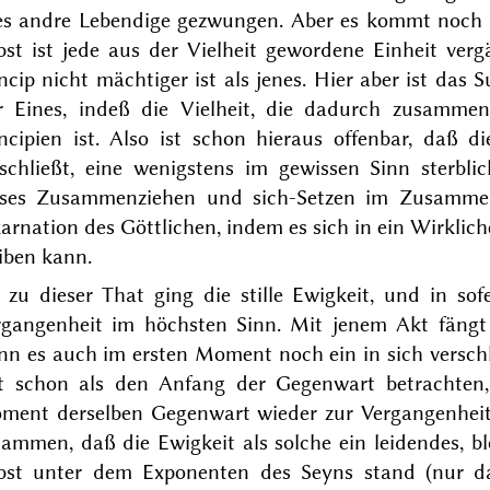
les andre Lebendige gezwungen. Aber es kommt noch e
lbst ist jede aus der Vielheit gewordene Einheit ve
ncip nicht mächtiger ist als jenes. Hier aber ist d
r Eines, indeß die Vielheit, die dadurch zusammen
ncipien ist. Also ist schon hieraus offenbar, daß d
nschließt, eine wenigstens im gewissen Sinn sterbl
eses Zusammenziehen und sich-Setzen im Zusamme
arnation des Göttlichen, indem es sich in ein Wirkliche
iben kann.
 zu dieser That ging die stille Ewigkeit, und in sof
rgangen
heit im höchsten Sinn. Mit jenem Akt fängt 
nn es auch im ersten Moment noch ein in sich verschl
t schon als den Anfang der Gegenwart betrachten,
ment derselben Gegenwart wieder zur Vergangenheit
ammen, daß die Ewigkeit als solche ein leidendes, bl
lbst unter dem Exponenten des Seyns stand (nur da