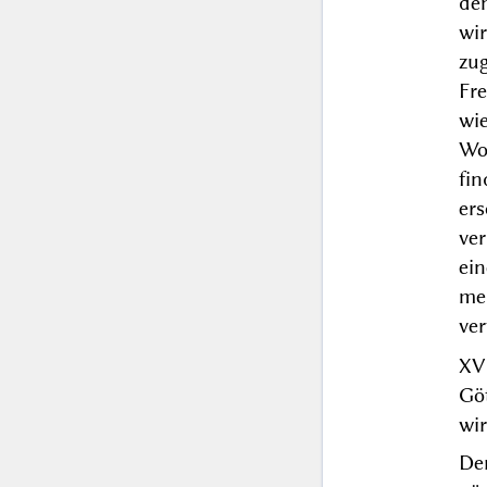
de
wi
zu
Fr
wie
Wo
fi
er
ve
ein
me
ver
XV
Göt
wir
De