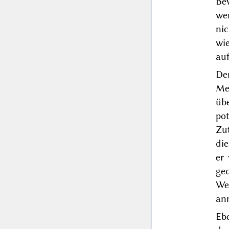
Be
we
ni
wi
auf
Der
Me
üb
pot
Zu
die
er 
ge
Wes
ann
Eb