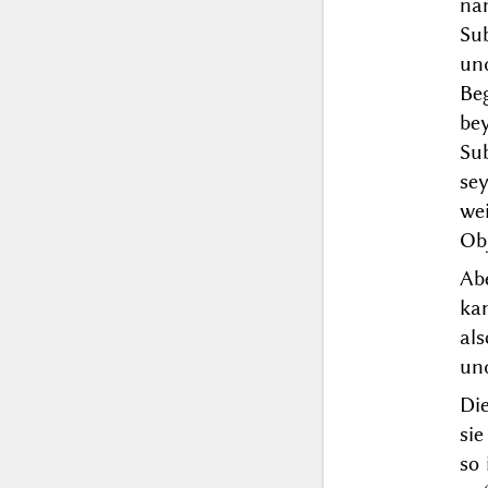
nä
Su
und
Beg
be
Sub
sey
we
Obj
Ab
kan
al
un
Di
sie
so 