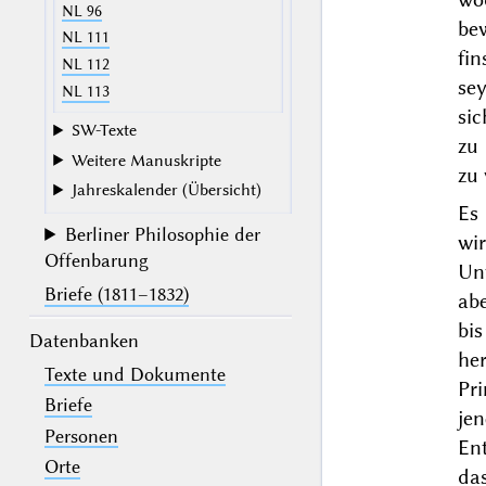
NL 96
be
NL 111
fin
NL 112
se
NL 113
sic
SW-Texte
zu 
Weitere Manuskripte
zu 
Jahreskalender (Übersicht)
Es
Berliner Philosophie der
wi
Offenbarung
Un
Briefe (1811–1832)
ab
bis
Datenbanken
he
Texte und Dokumente
Pr
Briefe
je
Personen
En
Orte
das